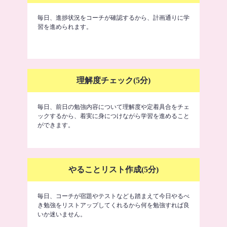
毎日、進捗状況をコーチが確認するから、計画通りに学
習を進められます。
理解度チェック(5分)
毎日、前日の勉強内容について理解度や定着具合をチェ
ックするから、着実に身につけながら学習を進めること
ができます。
やることリスト作成(5分)
毎日、コーチが宿題やテストなども踏まえて今日やるべ
き勉強をリストアップしてくれるから何を勉強すれば良
いか迷いません。