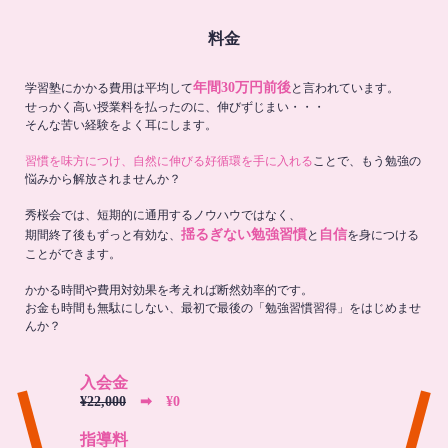
料金
年間30万円前後
学習塾にかかる費用は平均して
と言われています。
せっかく高い授業料を払ったのに、伸びずじまい・・・
そんな苦い経験をよく耳にします。
習慣を味方につけ、自然に伸びる好循環を手に入れる
ことで、もう勉強の
悩みから解放されませんか？
秀桜会では、短期的に通用するノウハウではなく、
揺るぎない勉強習慣
自信
期間終了後もずっと有効な、
と
を身につける
ことができます。
かかる時間や費用対効果を考えれば断然効率的です。
お金も時間も無駄にしない、最初で最後の「勉強習慣習得」をはじめませ
んか？
入会金
¥22,000
➡︎ ¥0
指導料