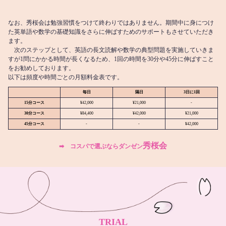
なお、秀桜会は勉強習慣をつけて終わりではありません。期間中に身につけ
た英単語や数学の基礎知識をさらに伸ばすためのサポートもさせていただき
ます。
次のステップとして、英語の長文読解や数学の典型問題を実施していきま
すが1問にかかる時間が長くなるため、1回の時間を30分や45分に伸ばすこと
をお勧めしております。
以下は頻度や時間ごとの月額料金表です。
毎日
隔日
3日に1回
15分コース
¥42,000
¥21,000
-
30分コース
¥84,400
¥42,000
¥21,000
45分コース
-
-
¥42,000
秀桜会
➡︎ コスパで選ぶならダンゼン
TRIAL