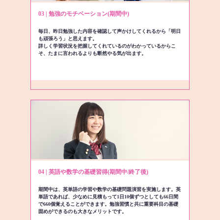
03 | 勉強のモチベーション(期間中)
毎日、昨日勉強した内容を確認して声かけしてくれるから「明日
も頑張ろう」と思えます。
詳しく学習状況を把握してくれているのがわかっているからこ
そ、たまに言われるよりも断然やる気が出ます。
04 | 英語や数学の基礎習得(期間中/終了後)
期間中は、英単語の学習や数学の基礎問題演習を実施します。英
単語であれば、少なめに見積もって1日10個ずつとしても66日間
で660個覚えることができます。勉強習慣と共に重要科目の基礎
固めができるのも大きなメリットです。