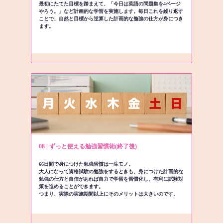
最初にたてた目標を踏まえて、「今日は英語の問題集を4ページ
やろう。」など計画的な学習を実施します。毎日これを繰り返す
ことで、自然と目標から逆算した計画的な勉強の仕方が身につき
ます。
08 | ずっと使える勉強習慣術(終了後)
66日間で身につけた勉強習慣は一生モノ。
大人になって資格試験の勉強をするときも、身につけた計画的な
勉強の仕方と自信があれば自力で学習を習慣化し、有利に試験対
策を進めることができます。
つまり、実際の実施期間以上にそのメリットは大きいのです。