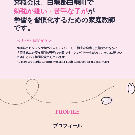
秀桜会は、白糠郡白糠町で
勉強が嫌い・苦手な子が
が
学習を習慣化するための家庭教師
です。
＜ナゼ66日間か？＞
2010年にロンドン大学のフィリッパ・ラリー博士が発表した論文*のなかに、
「習慣化に必要な期間が平均で66日です」というデータがあり、それに基づい
て66日という期間設定にしています。
*：
How are habits formed: Modeling habit formation in the real world
PROFILE
プロフィール