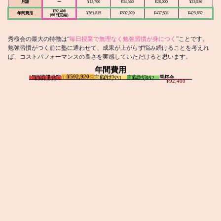
月謝
ー
¥12,700
¥34,560
¥28,000
¥23,936
¥92,400
年間費用
¥361,815
¥592,920
¥437,531
¥425,652
(66日完結)
秀桜会の最大の特徴は“
毎日授業で無理なく勉強習慣が身につく
”ことです。
勉強習慣がつく前に塾に通わせて、成果が上がらず悩み続けることを考えれ
ば、コストパフォーマンスの良さを実感していただけると思います。
年間費用
¥592,920
I個別指導学院
T個別指導学院
家庭教師T
家庭教師M
秀桜会
¥437,531
¥425,652
¥361,815
¥92,400