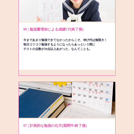
06 | 勉強量増加による成績UP(終了後)
今まであまり勉強できてなかったからこそ、伸び代は無限大！
毎日コツコツ勉強するようになったらあっという間に
テストの点数が20点以上あがった、なんてことも。
07 | 計画的な勉強の仕方(期間中/終了後)