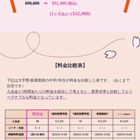
¥99,800
➡︎ ¥92,400
(税込)
(1
¥42,000)
ヶ月あたり
【料金比較表】
下記は大手塾/家庭教師の中学2年生の料金を比較した表です。（あくまで
目安です）
入会金と1時間あたりの料金を総合して考えると、業界水準と比較してもリ
ーズナブルな料金となっています。
秀桜会
I個別指導学院
T個別指導学院
家庭教師T
オンライン
家庭教師M
入会金
¥0
¥13,200
¥0
¥10,500
¥15,000
コーチ：生徒
1：1
1：1
1：1
1：1
1：1
授業時間/頻度
1回15分/毎日
1回50分/月4回
1回60分/月4回
1回90分/月4回
1回80分/月4回