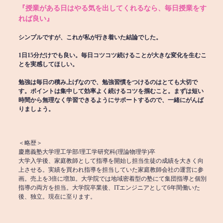
『授業がある日はやる気を出してくれるなら、毎日授業をす
れば良い』
シンプルですが、これが私が行き着いた結論でした。
1日15分だけでも良い。毎日コツコツ続けることが大きな変化を生むこ
とを実感してほしい。
勉強は毎日の積み上げなので、勉強習慣をつけるのはとても大切で
す。ポイントは集中して効率よく続けるコツを掴むこと。まずは短い
時間から無理なく学習できるようにサポートするので、一緒にがんば
りましょう。
＜略歴＞
慶應義塾大学理工学部/理工学研究科(理論物理学)卒
大学入学後、家庭教師として指導を開始し担当生徒の成績を大きく向
上させる。実績を買われ指導を担当していた家庭教師会社の運営に参
画。売上を3倍に増加。大学院では地域密着型の塾にて集団指導と個別
指導の両方を担当。大学院卒業後、ITエンジニアとして6年間働いた
後、独立。現在に至ります。