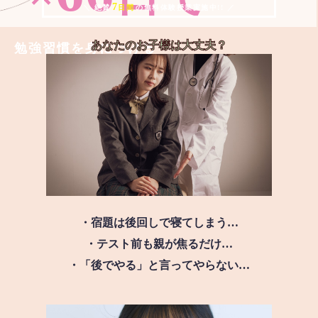
7
＼ 絶賛
日間
の無料体験授業実施中!! ／
あなたのお子様は
大丈夫？
勉強習慣を身につける
・宿題は後回しで寝てしまう…
・テスト前も親が焦るだけ…
・「後でやる」と言ってやらない…