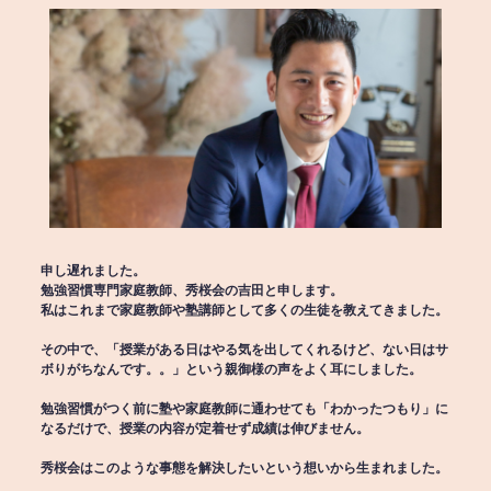
申し遅れました。
勉強習慣専門家庭教師、秀桜会の吉田と申します。
私はこれまで家庭教師や塾講師として多くの生徒を教えてきました。
その中で、「授業がある日はやる気を出してくれるけど、ない日はサ
ボりがちなんです。。」という親御様の声をよく耳にしました。
勉強習慣がつく前に塾や家庭教師に通わせても「わかったつもり」に
なるだけで、授業の内容が定着せず成績は伸びません。
秀桜会はこのような事態を解決したいという想いから生まれました。