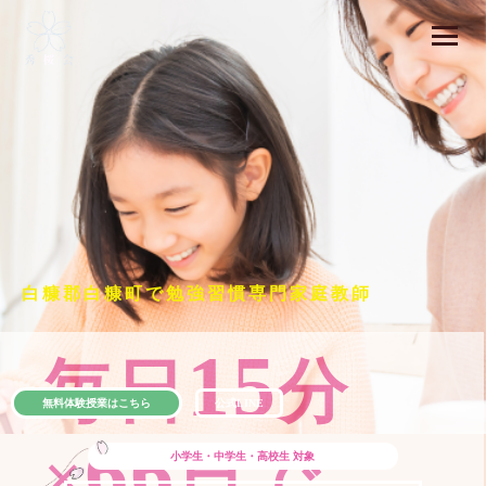
白糠郡白糠町で勉強習慣専門家庭教師
15
毎日
分
無料体験授業はこちら
公式LINE
66
×
日で
小学生・中学生・高校生
対象