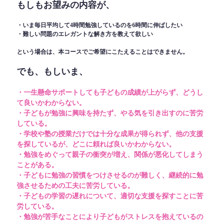
もしもお望みの内容が、
・いま毎日平均して4時間勉強しているのを6時間に伸ばしたい
・難しい問題のエレガントな解き方を教えて欲しい
という場合は、本コースでご希望にこたえることはできません。
でも、もしいま、
・一生懸命サポートしても子どもの成績が上がらず、どうし
て良いかわからない。
・子どもが勉強に興味を持たず、やる気を引き出すのに苦労
している。
・学校や塾の授業だけでは十分な成果が得られず、他の支援
を探しているが、どこに頼れば良いかわからない。
・勉強をめぐって親子の衝突が増え、関係が悪化してしまう
ことがある。
・子どもに勉強の習慣をつけさせるのが難しく、継続的に勉
強させるための工夫に苦労している。
・子どもの学習の遅れについて、適切な支援を探すことに苦
労している。
・勉強が苦手なことにより子どもがストレスを抱えているの