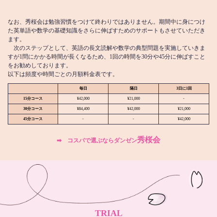
なお、秀桜会は勉強習慣をつけて終わりではありません。期間中に身につけ
た英単語や数学の基礎知識をさらに伸ばすためのサポートもさせていただき
ます。
次のステップとして、英語の長文読解や数学の典型問題を実施していきま
すが1問にかかる時間が長くなるため、1回の時間を30分や45分に伸ばすこと
をお勧めしております。
以下は頻度や時間ごとの月額料金表です。
毎日
隔日
3日に1回
15分コース
¥42,000
¥21,000
-
30分コース
¥84,400
¥42,000
¥21,000
45分コース
-
-
¥42,000
秀桜会
➡︎ コスパで選ぶならダンゼン
TRIAL