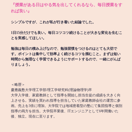
『授業がある日はやる気を出してくれるなら、毎日授業をす
れば良い』
シンプルですが、これが私が行き着いた結論でした。
1日15分だけでも良い。毎日コツコツ続けることが大きな変化を生むこ
とを実感してほしい。
勉強は毎日の積み上げなので、勉強習慣をつけるのはとても大切で
す。ポイントは集中して効率よく続けるコツを掴むこと。まずは短い
時間から無理なく学習できるようにサポートするので、一緒にがんば
りましょう。
＜略歴＞
慶應義塾大学理工学部/理工学研究科(理論物理学)卒
大学入学後、家庭教師として指導を開始し担当生徒の成績を大きく向
上させる。実績を買われ指導を担当していた家庭教師会社の運営に参
画。売上を3倍に増加。大学院では地域密着型の塾にて集団指導と個別
指導の両方を担当。大学院卒業後、ITエンジニアとして6年間働いた
後、独立。現在に至ります。