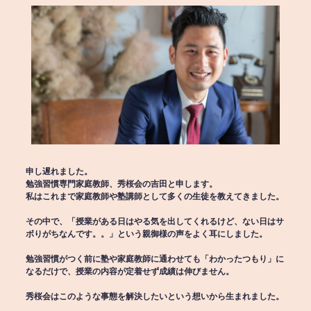
申し遅れました。
勉強習慣専門家庭教師、秀桜会の吉田と申します。
私はこれまで家庭教師や塾講師として多くの生徒を教えてきました。
その中で、「授業がある日はやる気を出してくれるけど、ない日はサ
ボりがちなんです。。」という親御様の声をよく耳にしました。
勉強習慣がつく前に塾や家庭教師に通わせても「わかったつもり」に
なるだけで、授業の内容が定着せず成績は伸びません。
秀桜会はこのような事態を解決したいという想いから生まれました。