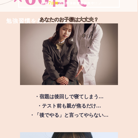
7
＼ 絶賛
日間
の無料体験授業実施中!! ／
あなたのお子様は
大丈夫？
勉強習慣を身につける
・宿題は後回しで寝てしまう…
・テスト前も親が焦るだけ…
・「後でやる」と言ってやらない…