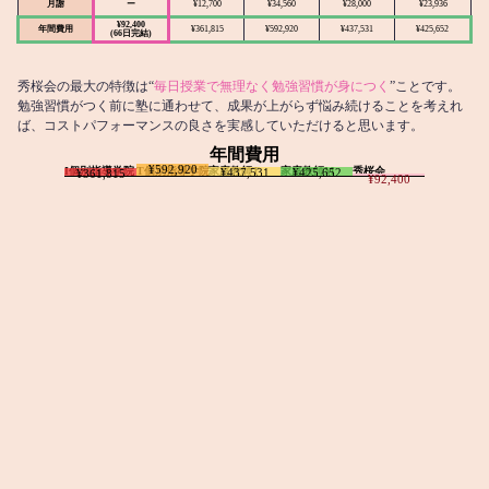
月謝
ー
¥12,700
¥34,560
¥28,000
¥23,936
¥92,400
年間費用
¥361,815
¥592,920
¥437,531
¥425,652
(66日完結)
秀桜会の最大の特徴は“
毎日授業で無理なく勉強習慣が身につく
”ことです。
勉強習慣がつく前に塾に通わせて、成果が上がらず悩み続けることを考えれ
ば、コストパフォーマンスの良さを実感していただけると思います。
年間費用
¥592,920
I個別指導学院
T個別指導学院
家庭教師T
家庭教師M
秀桜会
¥437,531
¥425,652
¥361,815
¥92,400