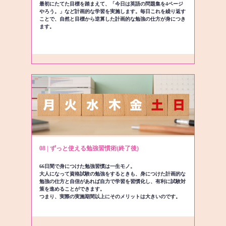
最初にたてた目標を踏まえて、「今日は英語の問題集を4ページ
やろう。」など計画的な学習を実施します。毎日これを繰り返す
ことで、自然と目標から逆算した計画的な勉強の仕方が身につき
ます。
08 | ずっと使える勉強習慣術(終了後)
66日間で身につけた勉強習慣は一生モノ。
大人になって資格試験の勉強をするときも、身につけた計画的な
勉強の仕方と自信があれば自力で学習を習慣化し、有利に試験対
策を進めることができます。
つまり、実際の実施期間以上にそのメリットは大きいのです。