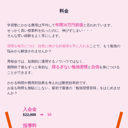
料金
年間30万円前後
学習塾にかかる費用は平均して
と言われています。
せっかく高い授業料を払ったのに、伸びずじまい・・・
そんな苦い経験をよく耳にします。
習慣を味方につけ、自然に伸びる好循環を手に入れる
ことで、もう勉強の
悩みから解放されませんか？
秀桜会では、短期的に通用するノウハウではなく、
揺るぎない勉強習慣
自信
期間終了後もずっと有効な、
と
を身につける
ことができます。
かかる時間や費用対効果を考えれば断然効率的です。
お金も時間も無駄にしない、最初で最後の「勉強習慣習得」をはじめませ
んか？
入会金
¥22,000
➡︎ ¥0
指導料