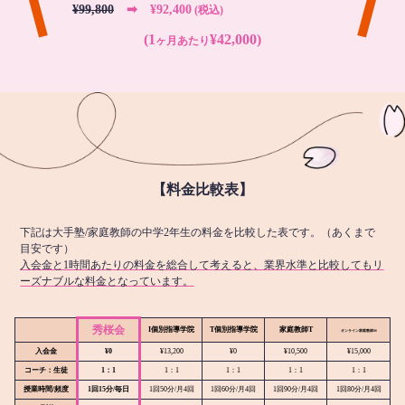
¥99,800
➡︎ ¥92,400
(税込)
(1
¥42,000)
ヶ月あたり
【料金比較表】
下記は大手塾/家庭教師の中学2年生の料金を比較した表です。（あくまで
目安です）
入会金と1時間あたりの料金を総合して考えると、業界水準と比較してもリ
ーズナブルな料金となっています。
秀桜会
I個別指導学院
T個別指導学院
家庭教師T
オンライン
家庭教師M
入会金
¥0
¥13,200
¥0
¥10,500
¥15,000
コーチ：生徒
1：1
1：1
1：1
1：1
1：1
授業時間/頻度
1回15分/毎日
1回50分/月4回
1回60分/月4回
1回90分/月4回
1回80分/月4回