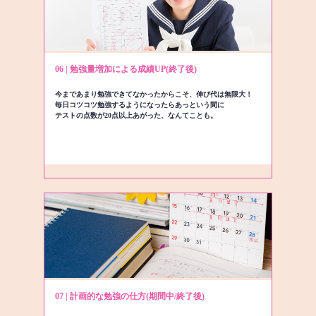
06 | 勉強量増加による成績UP(終了後)
今まであまり勉強できてなかったからこそ、伸び代は無限大！
毎日コツコツ勉強するようになったらあっという間に
テストの点数が20点以上あがった、なんてことも。
07 | 計画的な勉強の仕方(期間中/終了後)