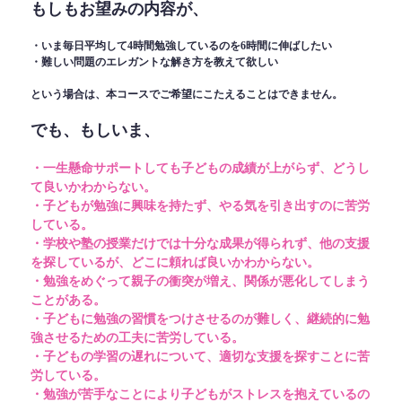
もしもお望みの内容が、
・いま毎日平均して4時間勉強しているのを6時間に伸ばしたい
・難しい問題のエレガントな解き方を教えて欲しい
という場合は、本コースでご希望にこたえることはできません。
でも、もしいま、
・一生懸命サポートしても子どもの成績が上がらず、どうし
て良いかわからない。
・子どもが勉強に興味を持たず、やる気を引き出すのに苦労
している。
・学校や塾の授業だけでは十分な成果が得られず、他の支援
を探しているが、どこに頼れば良いかわからない。
・勉強をめぐって親子の衝突が増え、関係が悪化してしまう
ことがある。
・子どもに勉強の習慣をつけさせるのが難しく、継続的に勉
強させるための工夫に苦労している。
・子どもの学習の遅れについて、適切な支援を探すことに苦
労している。
・勉強が苦手なことにより子どもがストレスを抱えているの