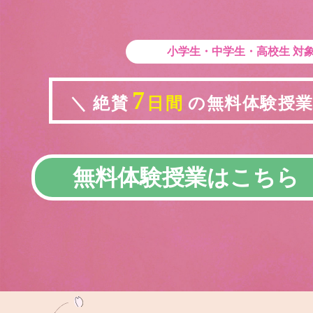
小学生・中学生・高校生
対
7
＼ 絶賛
日間
の無料体験授業実
無料体験授業はこちら