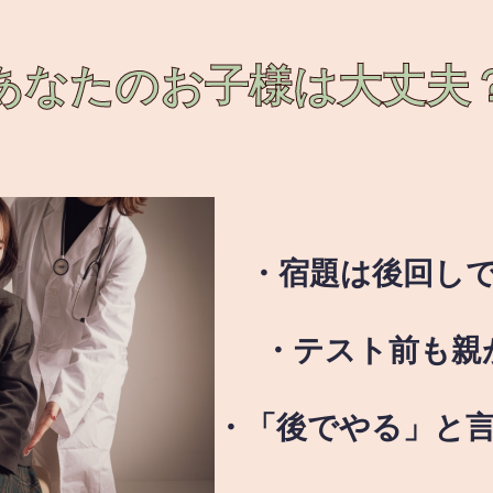
あなたのお子様は
大丈夫
・宿題は後回し
・テスト前も親
・「後でやる」と