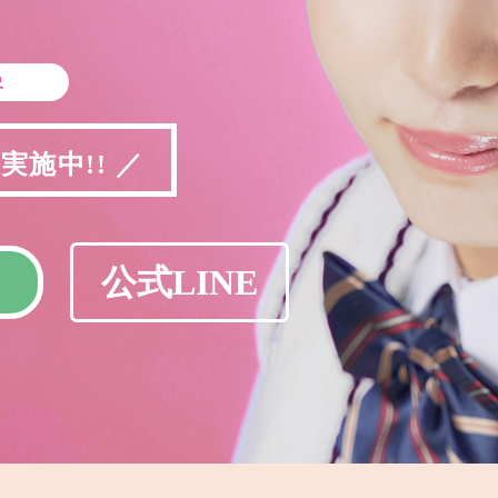
象
施中!! ／
公式LINE