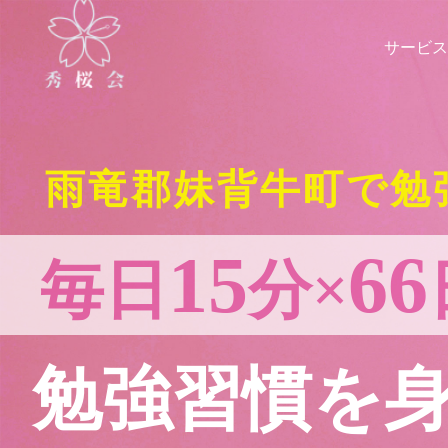
サービス
雨竜郡妹背牛町で勉
15
66
毎日
分×
勉強習慣を