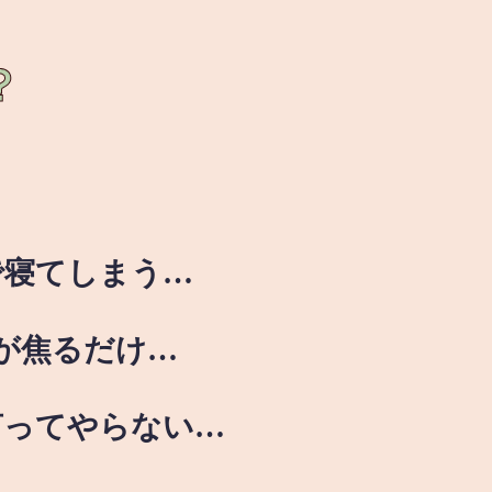
？
で寝てしまう…
が焦るだけ…
言ってやらない…