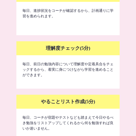
毎日、進捗状況をコーチが確認するから、計画通りに学
習を進められます。
理解度チェック(5分)
毎日、前日の勉強内容について理解度や定着具合をチェ
ックするから、着実に身につけながら学習を進めること
ができます。
やることリスト作成(5分)
毎日、コーチが宿題やテストなども踏まえて今日やるべ
き勉強をリストアップしてくれるから何を勉強すれば良
いか迷いません。