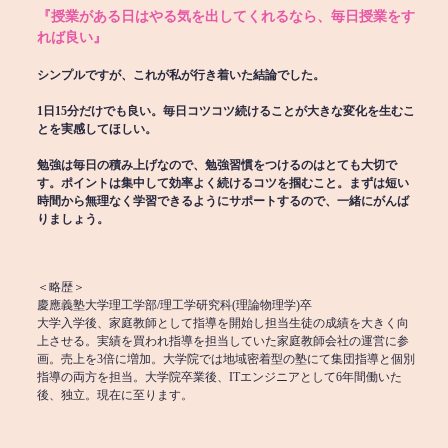
『授業がある日はやる気を出してくれるなら、毎日授業をす
れば良い』
シンプルですが、これが私が行き着いた結論でした。
1日15分だけでも良い。毎日コツコツ続けることが大きな変化を生むこ
とを実感してほしい。
勉強は毎日の積み上げなので、勉強習慣をつけるのはとても大切で
す。ポイントは集中して効率よく続けるコツを掴むこと。まずは短い
時間から無理なく学習できるようにサポートするので、一緒にがんば
りましょう。
＜略歴＞
慶應義塾大学理工学部/理工学研究科(理論物理学)卒
大学入学後、家庭教師として指導を開始し担当生徒の成績を大きく向
上させる。実績を買われ指導を担当していた家庭教師会社の運営に参
画。売上を3倍に増加。大学院では地域密着型の塾にて集団指導と個別
指導の両方を担当。大学院卒業後、ITエンジニアとして6年間働いた
後、独立。現在に至ります。