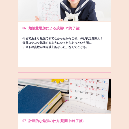
06 | 勉強量増加による成績UP(終了後)
今まであまり勉強できてなかったからこそ、伸び代は無限大！
毎日コツコツ勉強するようになったらあっという間に
テストの点数が20点以上あがった、なんてことも。
07 | 計画的な勉強の仕方(期間中/終了後)