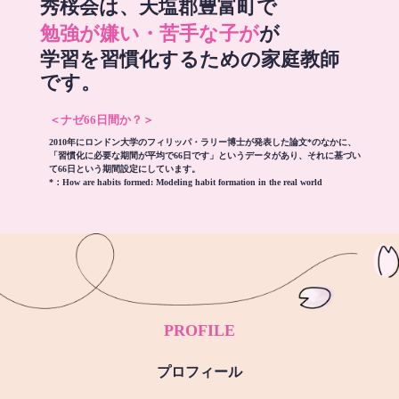
秀桜会は、天塩郡豊富町で
勉強が嫌い・苦手な子が
が
学習を習慣化するための家庭教師
です。
＜ナゼ66日間か？＞
2010年にロンドン大学のフィリッパ・ラリー博士が発表した論文*のなかに、
「習慣化に必要な期間が平均で66日です」というデータがあり、それに基づい
て66日という期間設定にしています。
*：
How are habits formed: Modeling habit formation in the real world
PROFILE
プロフィール