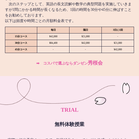
次のステップとして、英語の長文読解や数学の典型問題を実施していきま
すが1問にかかる時間が長くなるため、1回の時間を30分や45分に伸ばすこと
をお勧めしております。
以下は頻度や時間ごとの月額料金表です。
毎日
隔日
3日に1回
15分コース
¥42,000
¥21,000
-
30分コース
¥84,400
¥42,000
¥21,000
45分コース
-
-
¥42,000
秀桜会
➡︎ コスパで選ぶならダンゼン
TRIAL
無料体験授業