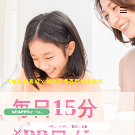
天塩郡豊富町で勉強習慣専門家庭教師
15
毎日
分
無料体験授業はこちら
公式LINE
66
×
日で
小学生・中学生・高校生
対象