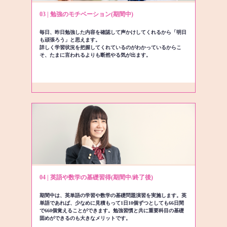
03 | 勉強のモチベーション(期間中)
毎日、昨日勉強した内容を確認して声かけしてくれるから「明日
も頑張ろう」と思えます。
詳しく学習状況を把握してくれているのがわかっているからこ
そ、たまに言われるよりも断然やる気が出ます。
04 | 英語や数学の基礎習得(期間中/終了後)
期間中は、英単語の学習や数学の基礎問題演習を実施します。英
単語であれば、少なめに見積もって1日10個ずつとしても66日間
で660個覚えることができます。勉強習慣と共に重要科目の基礎
固めができるのも大きなメリットです。