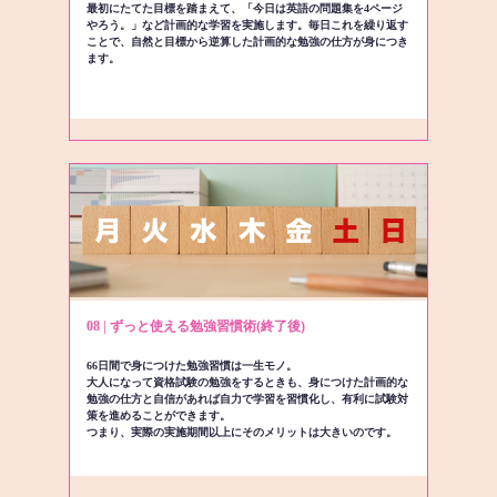
最初にたてた目標を踏まえて、「今日は英語の問題集を4ページ
やろう。」など計画的な学習を実施します。毎日これを繰り返す
ことで、自然と目標から逆算した計画的な勉強の仕方が身につき
ます。
08 | ずっと使える勉強習慣術(終了後)
66日間で身につけた勉強習慣は一生モノ。
大人になって資格試験の勉強をするときも、身につけた計画的な
勉強の仕方と自信があれば自力で学習を習慣化し、有利に試験対
策を進めることができます。
つまり、実際の実施期間以上にそのメリットは大きいのです。