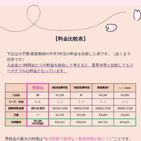
【料金比較表】
下記は大手塾/家庭教師の中学2年生の料金を比較した表です。（あくまで
目安です）
入会金と1時間あたりの料金を総合して考えると、業界水準と比較してもリ
ーズナブルな料金となっています。
秀桜会
I個別指導学院
T個別指導学院
家庭教師T
オンライン
家庭教師M
入会金
¥0
¥13,200
¥0
¥10,500
¥15,000
コーチ：生徒
1：1
1：1
1：1
1：1
1：1
授業時間/頻度
1回15分/毎日
1回50分/月4回
1回60分/月4回
1回90分/月4回
1回80分/月4回
月謝
ー
¥12,700
¥34,560
¥28,000
¥23,936
¥92,400
年間費用
¥361,815
¥592,920
¥437,531
¥425,652
(66日完結)
秀桜会の最大の特徴は“
毎日授業で無理なく勉強習慣が身につく
”ことです。