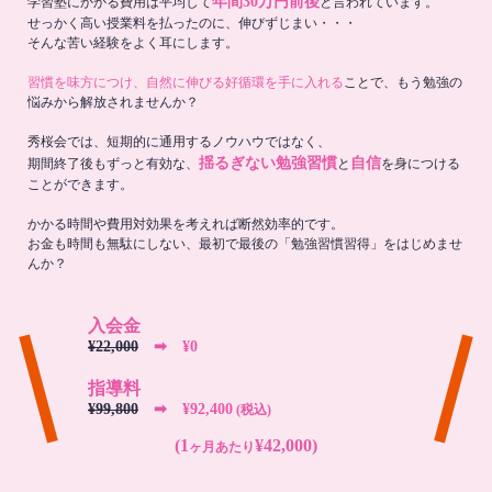
年間30万円前後
学習塾にかかる費用は平均して
と言われています。
せっかく高い授業料を払ったのに、伸びずじまい・・・
そんな苦い経験をよく耳にします。
習慣を味方につけ、自然に伸びる好循環を手に入れる
ことで、もう勉強の
悩みから解放されませんか？
秀桜会では、短期的に通用するノウハウではなく、
揺るぎない勉強習慣
自信
期間終了後もずっと有効な、
と
を身につける
ことができます。
かかる時間や費用対効果を考えれば断然効率的です。
お金も時間も無駄にしない、最初で最後の「勉強習慣習得」をはじめませ
んか？
入会金
¥22,000
➡︎ ¥0
指導料
¥99,800
➡︎ ¥92,400
(税込)
(1
¥42,000)
ヶ月あたり