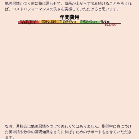
勉強習慣がつく前に塾に通わせて、成果が上がらず悩み続けることを考えれ
ば、コストパフォーマンスの良さを実感していただけると思います。
年間費用
¥592,920
I個別指導学院
T個別指導学院
家庭教師T
家庭教師M
秀桜会
¥437,531
¥425,652
¥361,815
¥92,400
なお、秀桜会は勉強習慣をつけて終わりではありません。期間中に身につけ
た英単語や数学の基礎知識をさらに伸ばすためのサポートもさせていただき
ます。