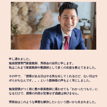
申し遅れました。
勉強習慣専門家庭教師、秀桜会の吉田と申します。
私はこれまで家庭教師や塾講師として多くの生徒を教えてきました。
その中で、「授業がある日はやる気を出してくれるけど、ない日はサ
ボりがちなんです。。」という親御様の声をよく耳にしました。
勉強習慣がつく前に塾や家庭教師に通わせても「わかったつもり」に
なるだけで、授業の内容が定着せず成績は伸びません。
秀桜会はこのような事態を解決したいという想いから生まれました。