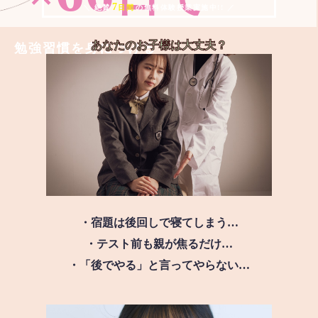
7
＼ 絶賛
日間
の無料体験授業実施中!! ／
あなたのお子様は
大丈夫？
勉強習慣を身につける
・宿題は後回しで寝てしまう…
・テスト前も親が焦るだけ…
・「後でやる」と言ってやらない…