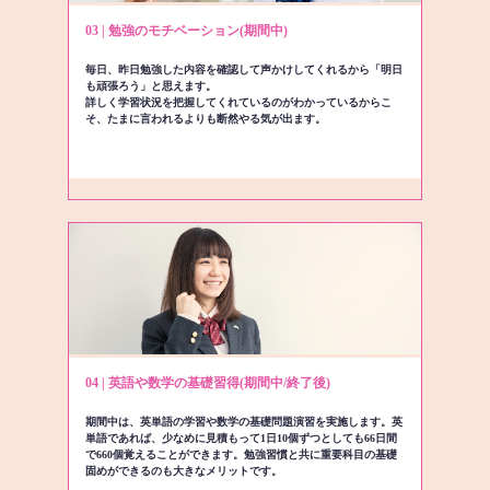
03 | 勉強のモチベーション(期間中)
毎日、昨日勉強した内容を確認して声かけしてくれるから「明日
も頑張ろう」と思えます。
詳しく学習状況を把握してくれているのがわかっているからこ
そ、たまに言われるよりも断然やる気が出ます。
04 | 英語や数学の基礎習得(期間中/終了後)
期間中は、英単語の学習や数学の基礎問題演習を実施します。英
単語であれば、少なめに見積もって1日10個ずつとしても66日間
で660個覚えることができます。勉強習慣と共に重要科目の基礎
固めができるのも大きなメリットです。