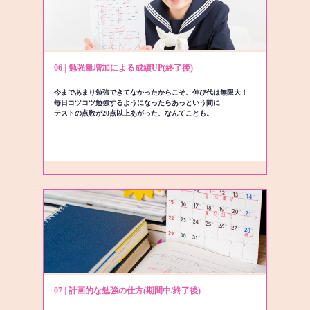
06 | 勉強量増加による成績UP(終了後)
今まであまり勉強できてなかったからこそ、伸び代は無限大！
毎日コツコツ勉強するようになったらあっという間に
テストの点数が20点以上あがった、なんてことも。
07 | 計画的な勉強の仕方(期間中/終了後)