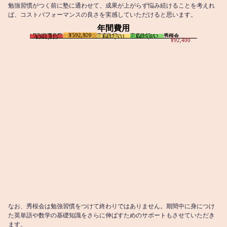
勉強習慣がつく前に塾に通わせて、成果が上がらず悩み続けることを考えれ
ば、コストパフォーマンスの良さを実感していただけると思います。
年間費用
¥592,920
I個別指導学院
T個別指導学院
家庭教師T
家庭教師M
秀桜会
¥437,531
¥425,652
¥361,815
¥92,400
なお、秀桜会は勉強習慣をつけて終わりではありません。期間中に身につけ
た英単語や数学の基礎知識をさらに伸ばすためのサポートもさせていただき
ます。