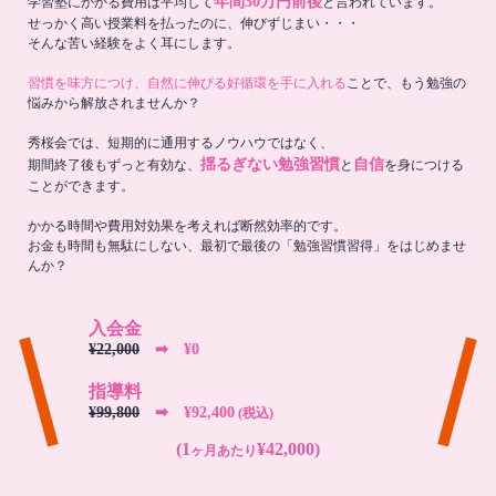
年間30万円前後
学習塾にかかる費用は平均して
と言われています。
せっかく高い授業料を払ったのに、伸びずじまい・・・
そんな苦い経験をよく耳にします。
習慣を味方につけ、自然に伸びる好循環を手に入れる
ことで、もう勉強の
悩みから解放されませんか？
秀桜会では、短期的に通用するノウハウではなく、
揺るぎない勉強習慣
自信
期間終了後もずっと有効な、
と
を身につける
ことができます。
かかる時間や費用対効果を考えれば断然効率的です。
お金も時間も無駄にしない、最初で最後の「勉強習慣習得」をはじめませ
んか？
入会金
¥22,000
➡︎ ¥0
指導料
¥99,800
➡︎ ¥92,400
(税込)
(1
¥42,000)
ヶ月あたり