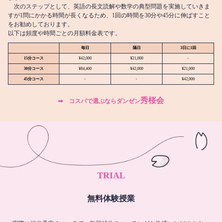
次のステップとして、英語の長文読解や数学の典型問題を実施していきま
すが1問にかかる時間が長くなるため、1回の時間を30分や45分に伸ばすこと
をお勧めしております。
以下は頻度や時間ごとの月額料金表です。
毎日
隔日
3日に1回
15分コース
¥42,000
¥21,000
-
30分コース
¥84,400
¥42,000
¥21,000
45分コース
-
-
¥42,000
秀桜会
➡︎ コスパで選ぶならダンゼン
TRIAL
無料体験授業