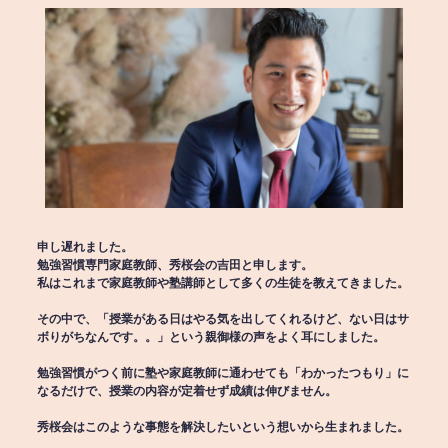
申し遅れました。
勉強習慣専門家庭教師、秀桜会の吉田と申します。
私はこれまで家庭教師や塾講師として多くの生徒を教えてきました。
その中で、「授業がある日はやる気を出してくれるけど、ない日はサ
ボりがちなんです。。」という親御様の声をよく耳にしました。
勉強習慣がつく前に塾や家庭教師に通わせても「わかったつもり」に
なるだけで、授業の内容が定着せず成績は伸びません。
秀桜会はこのような事態を解決したいという想いから生まれました。