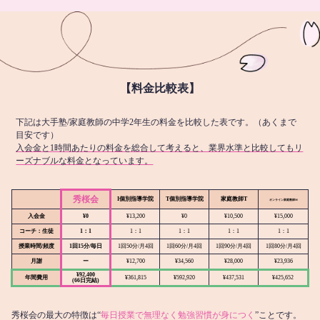
【料金比較表】
下記は大手塾/家庭教師の中学2年生の料金を比較した表です。（あくまで
目安です）
入会金と1時間あたりの料金を総合して考えると、業界水準と比較してもリ
ーズナブルな料金となっています。
秀桜会
I個別指導学院
T個別指導学院
家庭教師T
オンライン
家庭教師M
入会金
¥0
¥13,200
¥0
¥10,500
¥15,000
コーチ：生徒
1：1
1：1
1：1
1：1
1：1
授業時間/頻度
1回15分/毎日
1回50分/月4回
1回60分/月4回
1回90分/月4回
1回80分/月4回
月謝
ー
¥12,700
¥34,560
¥28,000
¥23,936
¥92,400
年間費用
¥361,815
¥592,920
¥437,531
¥425,652
(66日完結)
秀桜会の最大の特徴は“
毎日授業で無理なく勉強習慣が身につく
”ことです。