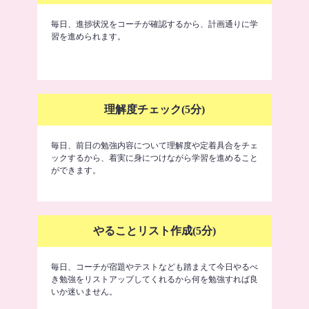
毎日、進捗状況をコーチが確認するから、計画通りに学
習を進められます。
理解度チェック(5分)
毎日、前日の勉強内容について理解度や定着具合をチェ
ックするから、着実に身につけながら学習を進めること
ができます。
やることリスト作成(5分)
毎日、コーチが宿題やテストなども踏まえて今日やるべ
き勉強をリストアップしてくれるから何を勉強すれば良
いか迷いません。