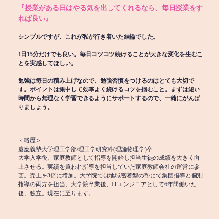
『授業がある日はやる気を出してくれるなら、毎日授業をす
れば良い』
シンプルですが、これが私が行き着いた結論でした。
1日15分だけでも良い。毎日コツコツ続けることが大きな変化を生むこ
とを実感してほしい。
勉強は毎日の積み上げなので、勉強習慣をつけるのはとても大切で
す。ポイントは集中して効率よく続けるコツを掴むこと。まずは短い
時間から無理なく学習できるようにサポートするので、一緒にがんば
りましょう。
＜略歴＞
慶應義塾大学理工学部/理工学研究科(理論物理学)卒
大学入学後、家庭教師として指導を開始し担当生徒の成績を大きく向
上させる。実績を買われ指導を担当していた家庭教師会社の運営に参
画。売上を3倍に増加。大学院では地域密着型の塾にて集団指導と個別
指導の両方を担当。大学院卒業後、ITエンジニアとして6年間働いた
後、独立。現在に至ります。