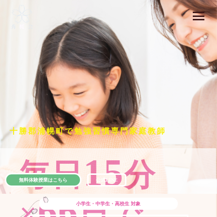
十勝郡浦幌町で勉強習慣専門家庭教師
15
毎日
分
無料体験授業はこちら
公式LINE
66
×
日で
小学生・中学生・高校生
対象