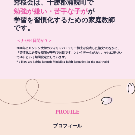
秀桜会は、十勝郡浦幌町で
勉強が嫌い・苦手な子が
が
学習を習慣化するための家庭教師
です。
＜ナゼ66日間か？＞
2010年にロンドン大学のフィリッパ・ラリー博士が発表した論文*のなかに、
「習慣化に必要な期間が平均で66日です」というデータがあり、それに基づい
て66日という期間設定にしています。
*：
How are habits formed: Modeling habit formation in the real world
PROFILE
プロフィール