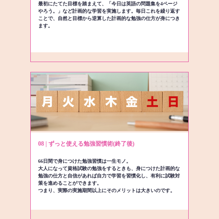
最初にたてた目標を踏まえて、「今日は英語の問題集を4ページ
やろう。」など計画的な学習を実施します。毎日これを繰り返す
ことで、自然と目標から逆算した計画的な勉強の仕方が身につき
ます。
08 | ずっと使える勉強習慣術(終了後)
66日間で身につけた勉強習慣は一生モノ。
大人になって資格試験の勉強をするときも、身につけた計画的な
勉強の仕方と自信があれば自力で学習を習慣化し、有利に試験対
策を進めることができます。
つまり、実際の実施期間以上にそのメリットは大きいのです。