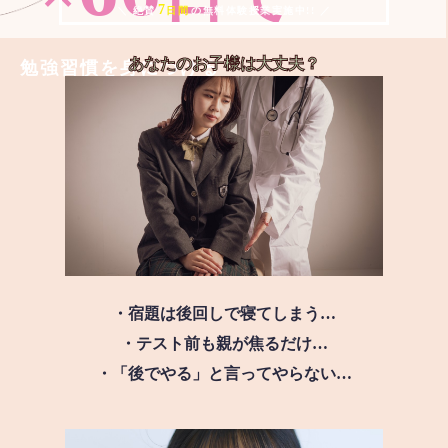
7
＼ 絶賛
日間
の無料体験授業実施中!! ／
あなたのお子様は
大丈夫？
勉強習慣を身につける
・宿題は後回しで寝てしまう…
・テスト前も親が焦るだけ…
・「後でやる」と言ってやらない…