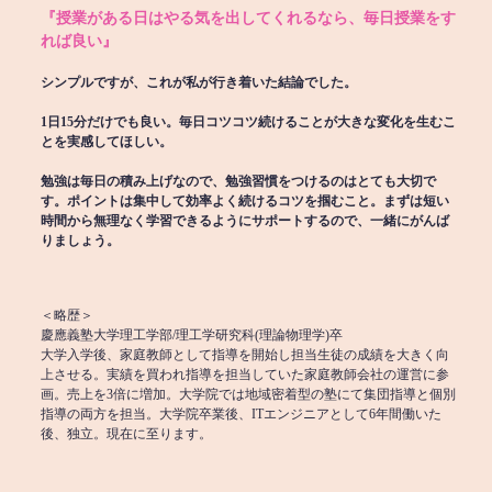
『授業がある日はやる気を出してくれるなら、毎日授業をす
れば良い』
シンプルですが、これが私が行き着いた結論でした。
1日15分だけでも良い。毎日コツコツ続けることが大きな変化を生むこ
とを実感してほしい。
勉強は毎日の積み上げなので、勉強習慣をつけるのはとても大切で
す。ポイントは集中して効率よく続けるコツを掴むこと。まずは短い
時間から無理なく学習できるようにサポートするので、一緒にがんば
りましょう。
＜略歴＞
慶應義塾大学理工学部/理工学研究科(理論物理学)卒
大学入学後、家庭教師として指導を開始し担当生徒の成績を大きく向
上させる。実績を買われ指導を担当していた家庭教師会社の運営に参
画。売上を3倍に増加。大学院では地域密着型の塾にて集団指導と個別
指導の両方を担当。大学院卒業後、ITエンジニアとして6年間働いた
後、独立。現在に至ります。