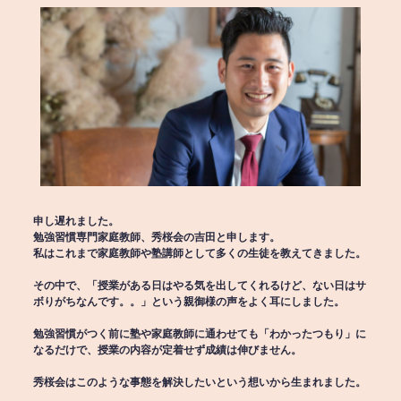
申し遅れました。
勉強習慣専門家庭教師、秀桜会の吉田と申します。
私はこれまで家庭教師や塾講師として多くの生徒を教えてきました。
その中で、「授業がある日はやる気を出してくれるけど、ない日はサ
ボりがちなんです。。」という親御様の声をよく耳にしました。
勉強習慣がつく前に塾や家庭教師に通わせても「わかったつもり」に
なるだけで、授業の内容が定着せず成績は伸びません。
秀桜会はこのような事態を解決したいという想いから生まれました。