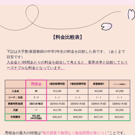
【料金比較表】
下記は大手塾/家庭教師の中学2年生の料金を比較した表です。（あくまで
目安です）
入会金と1時間あたりの料金を総合して考えると、業界水準と比較してもリ
ーズナブルな料金となっています。
秀桜会
I個別指導学院
T個別指導学院
家庭教師T
オンライン
家庭教師M
入会金
¥0
¥13,200
¥0
¥10,500
¥15,000
コーチ：生徒
1：1
1：1
1：1
1：1
1：1
授業時間/頻度
1回15分/毎日
1回50分/月4回
1回60分/月4回
1回90分/月4回
1回80分/月4回
月謝
ー
¥12,700
¥34,560
¥28,000
¥23,936
¥92,400
年間費用
¥361,815
¥592,920
¥437,531
¥425,652
(66日完結)
秀桜会の最大の特徴は“
毎日授業で無理なく勉強習慣が身につく
”ことです。