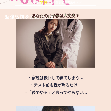
7
＼ 絶賛
日間
の無料体験授業実施中!! ／
あなたのお子様は
大丈夫？
勉強習慣を身につける
・宿題は後回しで寝てしまう…
・テスト前も親が焦るだけ…
・「後でやる」と言ってやらない…