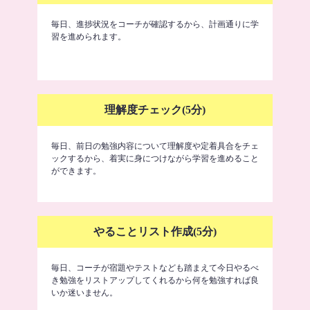
毎日、進捗状況をコーチが確認するから、計画通りに学
習を進められます。
理解度チェック(5分)
毎日、前日の勉強内容について理解度や定着具合をチェ
ックするから、着実に身につけながら学習を進めること
ができます。
やることリスト作成(5分)
毎日、コーチが宿題やテストなども踏まえて今日やるべ
き勉強をリストアップしてくれるから何を勉強すれば良
いか迷いません。