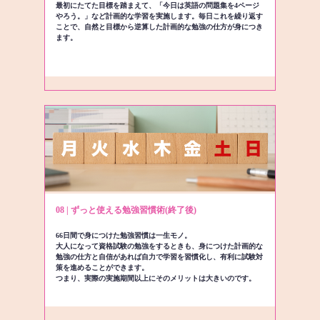
最初にたてた目標を踏まえて、「今日は英語の問題集を4ページ
やろう。」など計画的な学習を実施します。毎日これを繰り返す
ことで、自然と目標から逆算した計画的な勉強の仕方が身につき
ます。
08 | ずっと使える勉強習慣術(終了後)
66日間で身につけた勉強習慣は一生モノ。
大人になって資格試験の勉強をするときも、身につけた計画的な
勉強の仕方と自信があれば自力で学習を習慣化し、有利に試験対
策を進めることができます。
つまり、実際の実施期間以上にそのメリットは大きいのです。