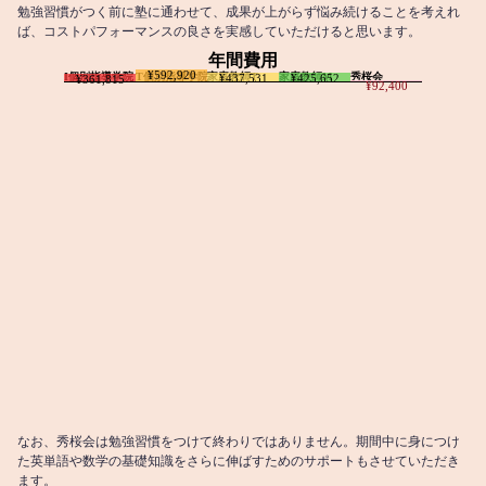
勉強習慣がつく前に塾に通わせて、成果が上がらず悩み続けることを考えれ
ば、コストパフォーマンスの良さを実感していただけると思います。
年間費用
¥592,920
I個別指導学院
T個別指導学院
家庭教師T
家庭教師M
秀桜会
¥437,531
¥425,652
¥361,815
¥92,400
なお、秀桜会は勉強習慣をつけて終わりではありません。期間中に身につけ
た英単語や数学の基礎知識をさらに伸ばすためのサポートもさせていただき
ます。