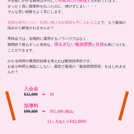
年間30万円前後
学習塾にかかる費用は平均して
と言われています。
せっかく高い授業料を払ったのに、伸びずじまい・・・
そんな苦い経験をよく耳にします。
習慣を味方につけ、自然に伸びる好循環を手に入れる
ことで、もう勉強の
悩みから解放されませんか？
秀桜会では、短期的に通用するノウハウではなく、
揺るぎない勉強習慣
自信
期間終了後もずっと有効な、
と
を身につける
ことができます。
かかる時間や費用対効果を考えれば断然効率的です。
お金も時間も無駄にしない、最初で最後の「勉強習慣習得」をはじめませ
んか？
入会金
¥22,000
➡︎ ¥0
指導料
¥99,800
➡︎ ¥92,400
(税込)
(1
¥42,000)
ヶ月あたり