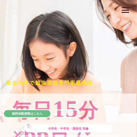
歌志内市で勉強習慣専門家庭教師
15
毎日
分
無料体験授業はこちら
公式LINE
66
×
日で
小学生・中学生・高校生
対象