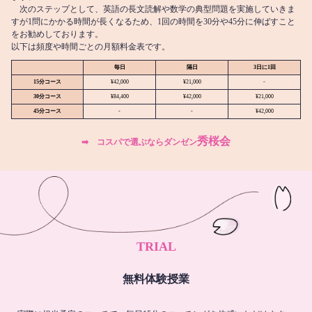
次のステップとして、英語の長文読解や数学の典型問題を実施していきま
すが1問にかかる時間が長くなるため、1回の時間を30分や45分に伸ばすこと
をお勧めしております。
以下は頻度や時間ごとの月額料金表です。
毎日
隔日
3日に1回
15分コース
¥42,000
¥21,000
-
30分コース
¥84,400
¥42,000
¥21,000
45分コース
-
-
¥42,000
秀桜会
➡︎ コスパで選ぶならダンゼン
TRIAL
無料体験授業