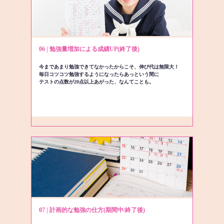
06 | 勉強量増加による成績UP(終了後)
今まであまり勉強できてなかったからこそ、伸び代は無限大！
毎日コツコツ勉強するようになったらあっという間に
テストの点数が20点以上あがった、なんてことも。
07 | 計画的な勉強の仕方(期間中/終了後)