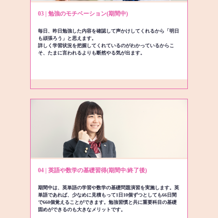
03 | 勉強のモチベーション(期間中)
毎日、昨日勉強した内容を確認して声かけしてくれるから「明日
も頑張ろう」と思えます。
詳しく学習状況を把握してくれているのがわかっているからこ
そ、たまに言われるよりも断然やる気が出ます。
04 | 英語や数学の基礎習得(期間中/終了後)
期間中は、英単語の学習や数学の基礎問題演習を実施します。英
単語であれば、少なめに見積もって1日10個ずつとしても66日間
で660個覚えることができます。勉強習慣と共に重要科目の基礎
固めができるのも大きなメリットです。