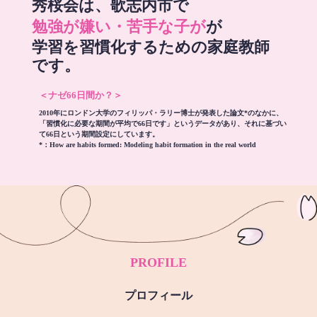
秀桜会は、歌志内市で
勉強が嫌い・苦手な子が
が
学習を習慣化するための家庭教師
です。
＜ナゼ66日間か？＞
2010年にロンドン大学のフィリッパ・ラリー博士が発表した論文*のなかに、
「習慣化に必要な期間が平均で66日です」というデータがあり、それに基づい
て66日という期間設定にしています。
*：
How are habits formed: Modeling habit formation in the real world
PROFILE
プロフィール