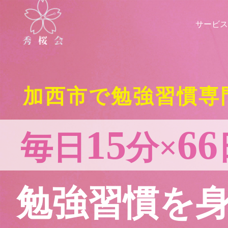
サービス
加西市で勉強習慣専
15
66
毎日
分×
勉強習慣を