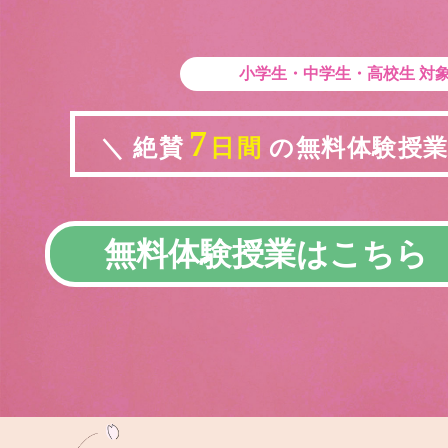
小学生・中学生・高校生
対
7
＼ 絶賛
日間
の無料体験授業実
無料体験授業はこちら