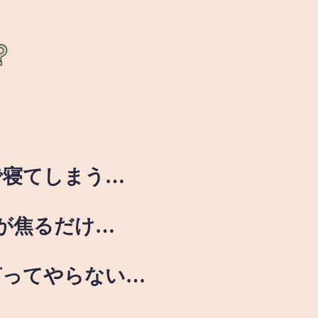
？
で寝てしまう…
が焦るだけ…
言ってやらない…