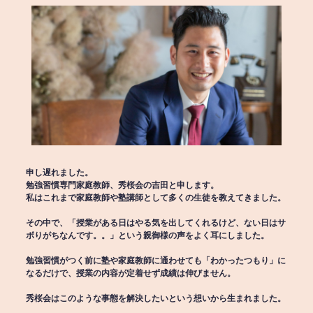
申し遅れました。
勉強習慣専門家庭教師、秀桜会の吉田と申します。
私はこれまで家庭教師や塾講師として多くの生徒を教えてきました。
その中で、「授業がある日はやる気を出してくれるけど、ない日はサ
ボりがちなんです。。」という親御様の声をよく耳にしました。
勉強習慣がつく前に塾や家庭教師に通わせても「わかったつもり」に
なるだけで、授業の内容が定着せず成績は伸びません。
秀桜会はこのような事態を解決したいという想いから生まれました。