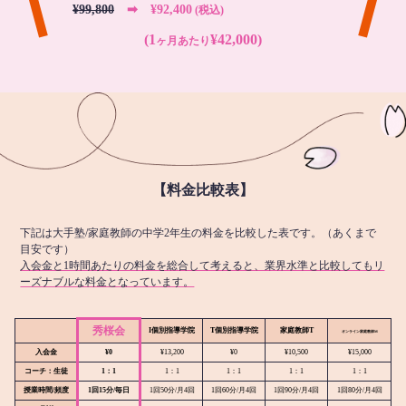
¥99,800
➡︎ ¥92,400
(税込)
(1
¥42,000)
ヶ月あたり
【料金比較表】
下記は大手塾/家庭教師の中学2年生の料金を比較した表です。（あくまで
目安です）
入会金と1時間あたりの料金を総合して考えると、業界水準と比較してもリ
ーズナブルな料金となっています。
秀桜会
I個別指導学院
T個別指導学院
家庭教師T
オンライン
家庭教師M
入会金
¥0
¥13,200
¥0
¥10,500
¥15,000
コーチ：生徒
1：1
1：1
1：1
1：1
1：1
授業時間/頻度
1回15分/毎日
1回50分/月4回
1回60分/月4回
1回90分/月4回
1回80分/月4回