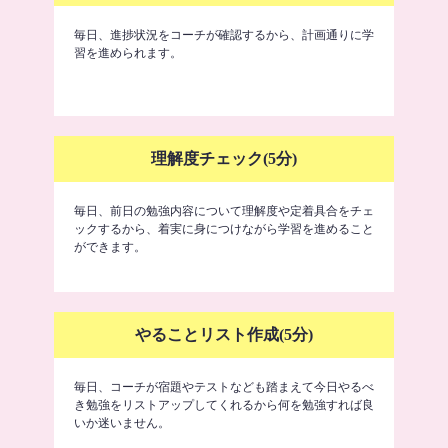
毎日、進捗状況をコーチが確認するから、計画通りに学
習を進められます。
理解度チェック(5分)
毎日、前日の勉強内容について理解度や定着具合をチェ
ックするから、着実に身につけながら学習を進めること
ができます。
やることリスト作成(5分)
毎日、コーチが宿題やテストなども踏まえて今日やるべ
き勉強をリストアップしてくれるから何を勉強すれば良
いか迷いません。