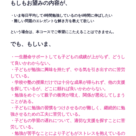
もしもお望みの内容が、
・いま毎日平均して4時間勉強しているのを6時間に伸ばしたい
・難しい問題のエレガントな解き方を教えて欲しい
という場合は、本コースでご希望にこたえることはできません。
でも、もしいま、
・一生懸命サポートしても子どもの成績が上がらず、どうし
て良いかわからない。
・子どもが勉強に興味を持たず、やる気を引き出すのに苦労
している。
・学校や塾の授業だけでは十分な成果が得られず、他の支援
を探しているが、どこに頼れば良いかわからない。
・勉強をめぐって親子の衝突が増え、関係が悪化してしまう
ことがある。
・子どもに勉強の習慣をつけさせるのが難しく、継続的に勉
強させるための工夫に苦労している。
・子どもの学習の遅れについて、適切な支援を探すことに苦
労している。
・勉強が苦手なことにより子どもがストレスを抱えているの