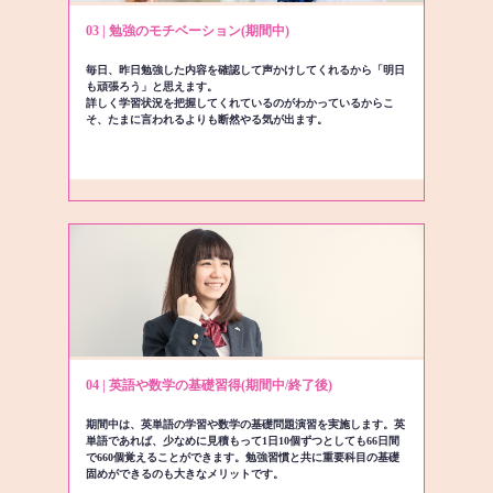
03 | 勉強のモチベーション(期間中)
毎日、昨日勉強した内容を確認して声かけしてくれるから「明日
も頑張ろう」と思えます。
詳しく学習状況を把握してくれているのがわかっているからこ
そ、たまに言われるよりも断然やる気が出ます。
04 | 英語や数学の基礎習得(期間中/終了後)
期間中は、英単語の学習や数学の基礎問題演習を実施します。英
単語であれば、少なめに見積もって1日10個ずつとしても66日間
で660個覚えることができます。勉強習慣と共に重要科目の基礎
固めができるのも大きなメリットです。