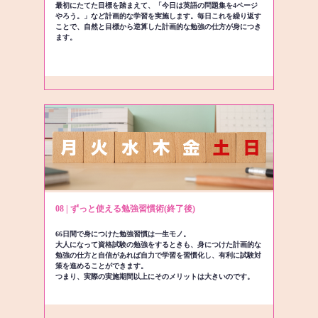
最初にたてた目標を踏まえて、「今日は英語の問題集を4ページ
やろう。」など計画的な学習を実施します。毎日これを繰り返す
ことで、自然と目標から逆算した計画的な勉強の仕方が身につき
ます。
08 | ずっと使える勉強習慣術(終了後)
66日間で身につけた勉強習慣は一生モノ。
大人になって資格試験の勉強をするときも、身につけた計画的な
勉強の仕方と自信があれば自力で学習を習慣化し、有利に試験対
策を進めることができます。
つまり、実際の実施期間以上にそのメリットは大きいのです。