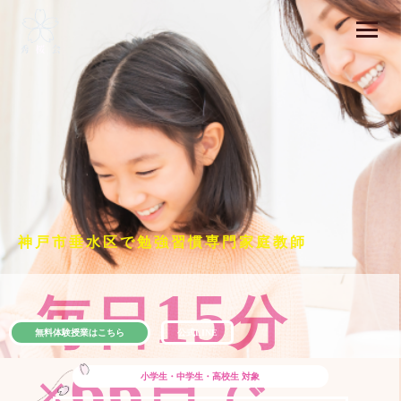
神戸市垂水区で勉強習慣専門家庭教師
15
毎日
分
無料体験授業はこちら
公式LINE
66
×
日で
小学生・中学生・高校生
対象