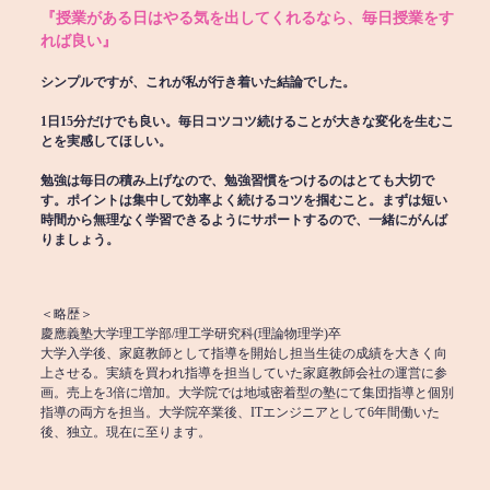
『授業がある日はやる気を出してくれるなら、毎日授業をす
れば良い』
シンプルですが、これが私が行き着いた結論でした。
1日15分だけでも良い。毎日コツコツ続けることが大きな変化を生むこ
とを実感してほしい。
勉強は毎日の積み上げなので、勉強習慣をつけるのはとても大切で
す。ポイントは集中して効率よく続けるコツを掴むこと。まずは短い
時間から無理なく学習できるようにサポートするので、一緒にがんば
りましょう。
＜略歴＞
慶應義塾大学理工学部/理工学研究科(理論物理学)卒
大学入学後、家庭教師として指導を開始し担当生徒の成績を大きく向
上させる。実績を買われ指導を担当していた家庭教師会社の運営に参
画。売上を3倍に増加。大学院では地域密着型の塾にて集団指導と個別
指導の両方を担当。大学院卒業後、ITエンジニアとして6年間働いた
後、独立。現在に至ります。