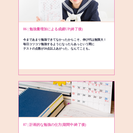
06 | 勉強量増加による成績UP(終了後)
今まであまり勉強できてなかったからこそ、伸び代は無限大！
毎日コツコツ勉強するようになったらあっという間に
テストの点数が20点以上あがった、なんてことも。
07 | 計画的な勉強の仕方(期間中/終了後)