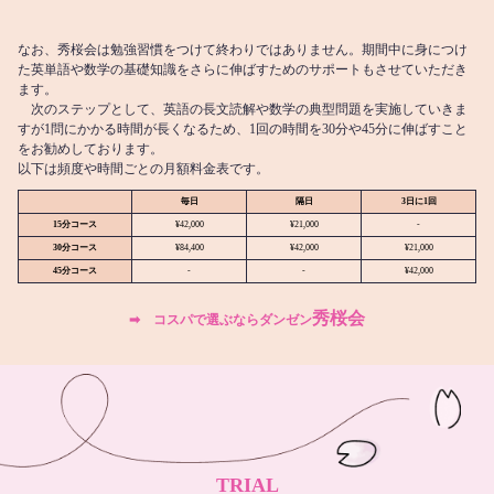
なお、秀桜会は勉強習慣をつけて終わりではありません。期間中に身につけ
た英単語や数学の基礎知識をさらに伸ばすためのサポートもさせていただき
ます。
次のステップとして、英語の長文読解や数学の典型問題を実施していきま
すが1問にかかる時間が長くなるため、1回の時間を30分や45分に伸ばすこと
をお勧めしております。
以下は頻度や時間ごとの月額料金表です。
毎日
隔日
3日に1回
15分コース
¥42,000
¥21,000
-
30分コース
¥84,400
¥42,000
¥21,000
45分コース
-
-
¥42,000
秀桜会
➡︎ コスパで選ぶならダンゼン
TRIAL