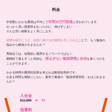
料金
年間30万円前後
学習塾にかかる費用は平均して
と言われています。
せっかく高い授業料を払ったのに、伸びずじまい・・・
そんな苦い経験をよく耳にします。
習慣を味方につけ、自然に伸びる好循環を手に入れる
ことで、もう勉強の
悩みから解放されませんか？
秀桜会では、短期的に通用するノウハウではなく、
揺るぎない勉強習慣
自信
期間終了後もずっと有効な、
と
を身につける
ことができます。
かかる時間や費用対効果を考えれば断然効率的です。
お金も時間も無駄にしない、最初で最後の「勉強習慣習得」をはじめませ
んか？
入会金
¥22,000
➡︎ ¥0
指導料