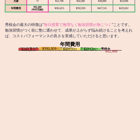
月謝
ー
¥12,700
¥34,560
¥28,000
¥23,936
¥92,400
年間費用
¥361,815
¥592,920
¥437,531
¥425,652
(66日完結)
秀桜会の最大の特徴は“
毎日授業で無理なく勉強習慣が身につく
”ことです。
勉強習慣がつく前に塾に通わせて、成果が上がらず悩み続けることを考えれ
ば、コストパフォーマンスの良さを実感していただけると思います。
年間費用
¥592,920
I個別指導学院
T個別指導学院
家庭教師T
家庭教師M
秀桜会
¥437,531
¥425,652
¥361,815
¥92,400