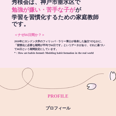
秀桜会は、神戸市垂水区で
勉強が嫌い・苦手な子が
が
学習を習慣化するための家庭教師
です。
＜ナゼ66日間か？＞
2010年にロンドン大学のフィリッパ・ラリー博士が発表した論文*のなかに、
「習慣化に必要な期間が平均で66日です」というデータがあり、それに基づい
て66日という期間設定にしています。
*：
How are habits formed: Modeling habit formation in the real world
PROFILE
プロフィール