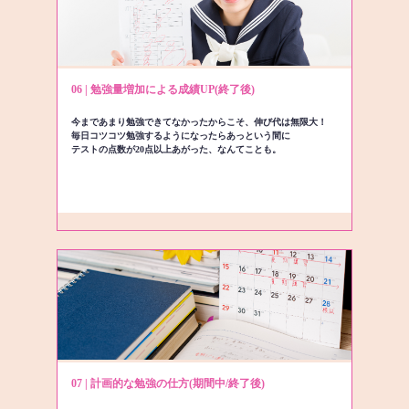
06 | 勉強量増加による成績UP(終了後)
今まであまり勉強できてなかったからこそ、伸び代は無限大！
毎日コツコツ勉強するようになったらあっという間に
テストの点数が20点以上あがった、なんてことも。
07 | 計画的な勉強の仕方(期間中/終了後)