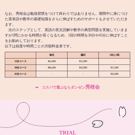
なお、秀桜会は勉強習慣をつけて終わりではありません。期間中に身につけ
た英単語や数学の基礎知識をさらに伸ばすためのサポートもさせていただき
ます。
次のステップとして、英語の長文読解や数学の典型問題を実施していきま
すが1問にかかる時間が長くなるため、1回の時間を30分や45分に伸ばすこと
をお勧めしております。
以下は頻度や時間ごとの月額料金表です。
毎日
隔日
3日に1回
15分コース
¥42,000
¥21,000
-
30分コース
¥84,400
¥42,000
¥21,000
45分コース
-
-
¥42,000
秀桜会
➡︎ コスパで選ぶならダンゼン
TRIAL