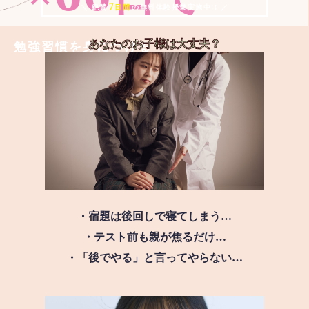
7
＼ 絶賛
日間
の無料体験授業実施中!! ／
あなたのお子様は
大丈夫？
勉強習慣を身につける
・宿題は後回しで寝てしまう…
・テスト前も親が焦るだけ…
・「後でやる」と言ってやらない…