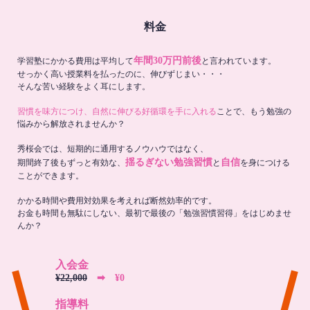
料金
年間30万円前後
学習塾にかかる費用は平均して
と言われています。
せっかく高い授業料を払ったのに、伸びずじまい・・・
そんな苦い経験をよく耳にします。
習慣を味方につけ、自然に伸びる好循環を手に入れる
ことで、もう勉強の
悩みから解放されませんか？
秀桜会では、短期的に通用するノウハウではなく、
揺るぎない勉強習慣
自信
期間終了後もずっと有効な、
と
を身につける
ことができます。
かかる時間や費用対効果を考えれば断然効率的です。
お金も時間も無駄にしない、最初で最後の「勉強習慣習得」をはじめませ
んか？
入会金
¥22,000
➡︎ ¥0
指導料