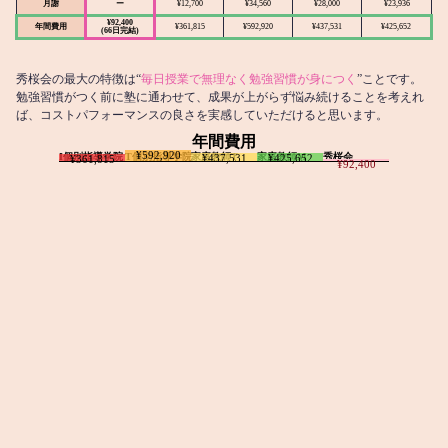
月謝
ー
¥12,700
¥34,560
¥28,000
¥23,936
¥92,400
年間費用
¥361,815
¥592,920
¥437,531
¥425,652
(66日完結)
秀桜会の最大の特徴は“
毎日授業で無理なく勉強習慣が身につく
”ことです。
勉強習慣がつく前に塾に通わせて、成果が上がらず悩み続けることを考えれ
ば、コストパフォーマンスの良さを実感していただけると思います。
年間費用
¥592,920
I個別指導学院
T個別指導学院
家庭教師T
家庭教師M
秀桜会
¥437,531
¥425,652
¥361,815
¥92,400