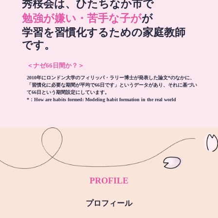
秀桜会は、ひたちなか市で
勉強が嫌い・苦手な子が
が
学習を習慣化するための家庭教師
です。
＜ナゼ66日間か？＞
2010年にロンドン大学のフィリッパ・ラリー博士が発表した論文*のなかに、
「習慣化に必要な期間が平均で66日です」というデータがあり、それに基づい
て66日という期間設定にしています。
*：
How are habits formed: Modeling habit formation in the real world
PROFILE
プロフィール