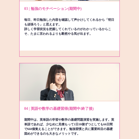
03 | 勉強のモチベーション(期間中)
毎日、昨日勉強した内容を確認して声かけしてくれるから「明日
も頑張ろう」と思えます。
詳しく学習状況を把握してくれているのがわかっているからこ
そ、たまに言われるよりも断然やる気が出ます。
04 | 英語や数学の基礎習得(期間中/終了後)
期間中は、英単語の学習や数学の基礎問題演習を実施します。英
単語であれば、少なめに見積もって1日10個ずつとしても66日間
で660個覚えることができます。勉強習慣と共に重要科目の基礎
固めができるのも大きなメリットです。