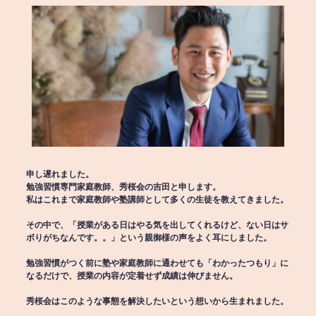
申し遅れました。
勉強習慣専門家庭教師、秀桜会の吉田と申します。
私はこれまで家庭教師や塾講師として多くの生徒を教えてきました。
その中で、「授業がある日はやる気を出してくれるけど、ない日はサ
ボりがちなんです。。」という親御様の声をよく耳にしました。
勉強習慣がつく前に塾や家庭教師に通わせても「わかったつもり」に
なるだけで、授業の内容が定着せず成績は伸びません。
秀桜会はこのような事態を解決したいという想いから生まれました。