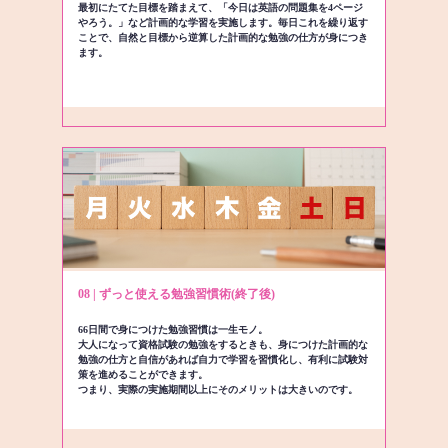
最初にたてた目標を踏まえて、「今日は英語の問題集を4ページ
やろう。」など計画的な学習を実施します。毎日これを繰り返す
ことで、自然と目標から逆算した計画的な勉強の仕方が身につき
ます。
08 | ずっと使える勉強習慣術(終了後)
66日間で身につけた勉強習慣は一生モノ。
大人になって資格試験の勉強をするときも、身につけた計画的な
勉強の仕方と自信があれば自力で学習を習慣化し、有利に試験対
策を進めることができます。
つまり、実際の実施期間以上にそのメリットは大きいのです。