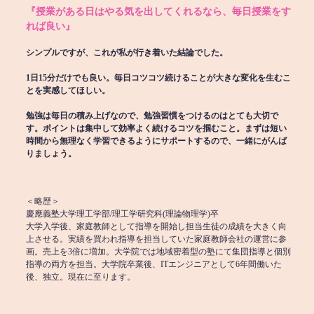
『授業がある日はやる気を出してくれるなら、毎日授業をす
れば良い』
シンプルですが、これが私が行き着いた結論でした。
1日15分だけでも良い。毎日コツコツ続けることが大きな変化を生むこ
とを実感してほしい。
勉強は毎日の積み上げなので、勉強習慣をつけるのはとても大切で
す。ポイントは集中して効率よく続けるコツを掴むこと。まずは短い
時間から無理なく学習できるようにサポートするので、一緒にがんば
りましょう。
＜略歴＞
慶應義塾大学理工学部/理工学研究科(理論物理学)卒
大学入学後、家庭教師として指導を開始し担当生徒の成績を大きく向
上させる。実績を買われ指導を担当していた家庭教師会社の運営に参
画。売上を3倍に増加。大学院では地域密着型の塾にて集団指導と個別
指導の両方を担当。大学院卒業後、ITエンジニアとして6年間働いた
後、独立。現在に至ります。