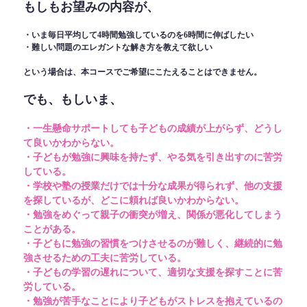
もしもお望みの内容が、
・いま毎日平均して4時間勉強しているのを6時間に伸ばしたい
・難しい問題のエレガントな解き方を教えて欲しい
という場合は、本コースでご希望にこたえることはできません。
でも、もしいま、
・一生懸命サポートしても子どもの成績が上がらず、どうし
て良いかわからない。
・子どもが勉強に興味を持たず、やる気を引き出すのに苦労
している。
・学校や塾の授業だけでは十分な成果が得られず、他の支援
を探しているが、どこに頼れば良いかわからない。
・勉強をめぐって親子の衝突が増え、関係が悪化してしまう
ことがある。
・子どもに勉強の習慣をつけさせるのが難しく、継続的に勉
強させるための工夫に苦労している。
・子どもの学習の遅れについて、適切な支援を探すことに苦
労している。
・勉強が苦手なことにより子どもがストレスを抱えているの