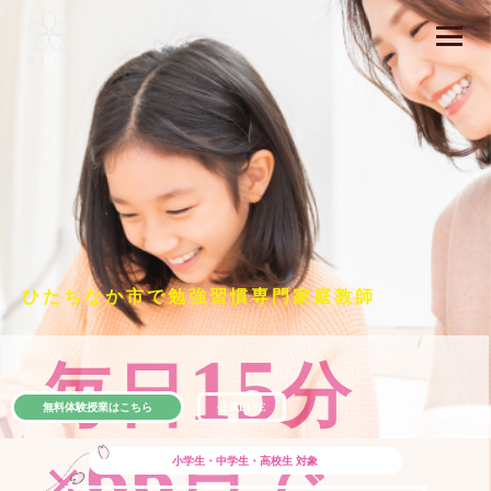
ひたちなか市で勉強習慣専門家庭教師
15
毎日
分
無料体験授業はこちら
公式LINE
66
×
日で
小学生・中学生・高校生
対象