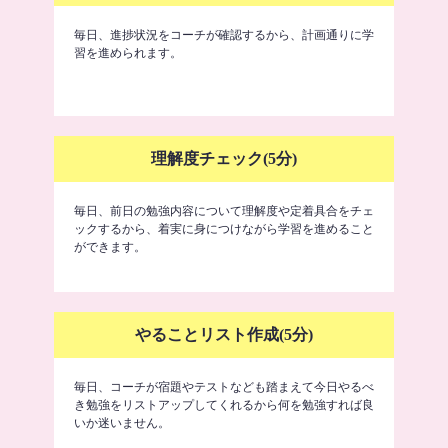
毎日、進捗状況をコーチが確認するから、計画通りに学
習を進められます。
理解度チェック(5分)
毎日、前日の勉強内容について理解度や定着具合をチェ
ックするから、着実に身につけながら学習を進めること
ができます。
やることリスト作成(5分)
毎日、コーチが宿題やテストなども踏まえて今日やるべ
き勉強をリストアップしてくれるから何を勉強すれば良
いか迷いません。