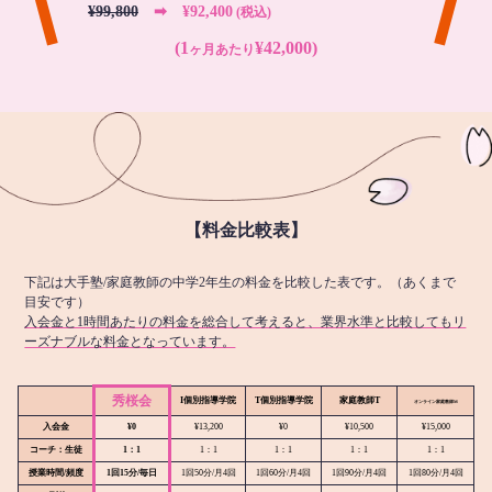
¥99,800
➡︎ ¥92,400
(税込)
(1
¥42,000)
ヶ月あたり
【料金比較表】
下記は大手塾/家庭教師の中学2年生の料金を比較した表です。（あくまで
目安です）
入会金と1時間あたりの料金を総合して考えると、業界水準と比較してもリ
ーズナブルな料金となっています。
秀桜会
I個別指導学院
T個別指導学院
家庭教師T
オンライン
家庭教師M
入会金
¥0
¥13,200
¥0
¥10,500
¥15,000
コーチ：生徒
1：1
1：1
1：1
1：1
1：1
授業時間/頻度
1回15分/毎日
1回50分/月4回
1回60分/月4回
1回90分/月4回
1回80分/月4回