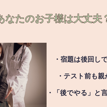
あなたのお子様は
大丈夫
・宿題は後回し
・テスト前も親
・「後でやる」と