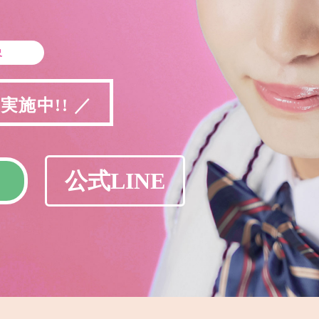
象
施中!! ／
公式LINE