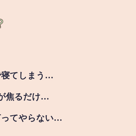
？
で寝てしまう…
が焦るだけ…
言ってやらない…