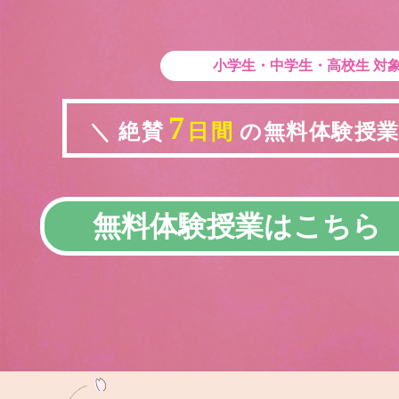
小学生・中学生・高校生
対
7
＼ 絶賛
日間
の無料体験授業実
無料体験授業はこちら