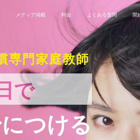
メディア掲載
料金
よくある質問
開
慣専門家庭教師
日で
身につける