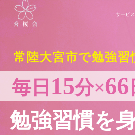
サービス
常陸大宮市で勉強習
15
66
毎日
分×
勉強習慣を