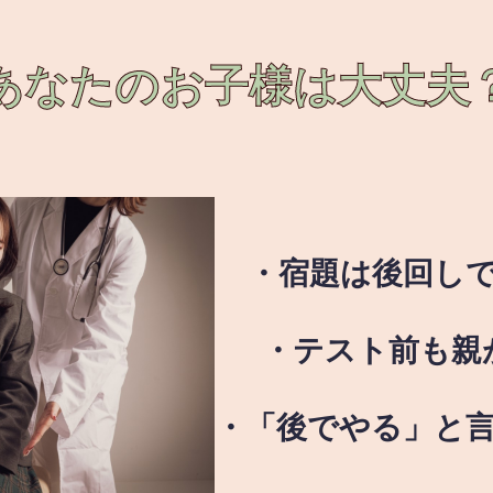
あなたのお子様は
大丈夫
・宿題は後回し
・テスト前も親
・「後でやる」と