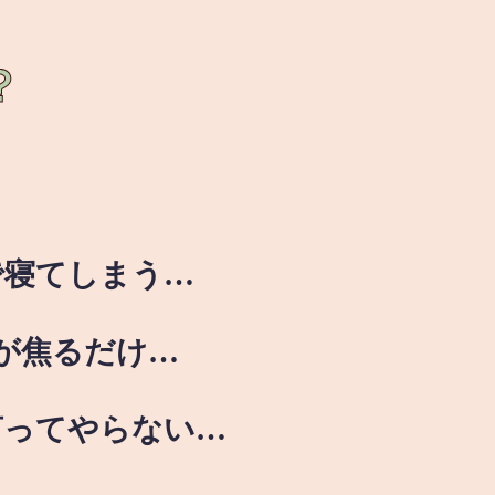
？
で寝てしまう…
が焦るだけ…
言ってやらない…