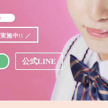
象
施中!! ／
公式LINE