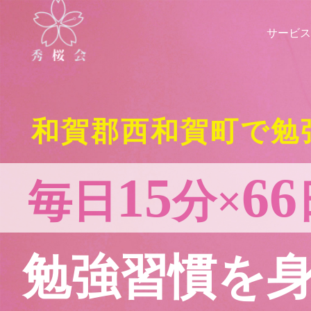
サービス
和賀郡西和賀町で勉
15
66
毎日
分×
勉強習慣を