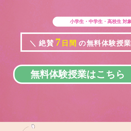
小学生・中学生・高校生
対
7
＼ 絶賛
日間
の無料体験授業実
無料体験授業はこちら