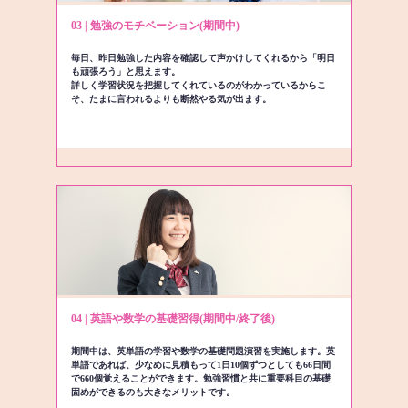
03 | 勉強のモチベーション(期間中)
毎日、昨日勉強した内容を確認して声かけしてくれるから「明日
も頑張ろう」と思えます。
詳しく学習状況を把握してくれているのがわかっているからこ
そ、たまに言われるよりも断然やる気が出ます。
04 | 英語や数学の基礎習得(期間中/終了後)
期間中は、英単語の学習や数学の基礎問題演習を実施します。英
単語であれば、少なめに見積もって1日10個ずつとしても66日間
で660個覚えることができます。勉強習慣と共に重要科目の基礎
固めができるのも大きなメリットです。