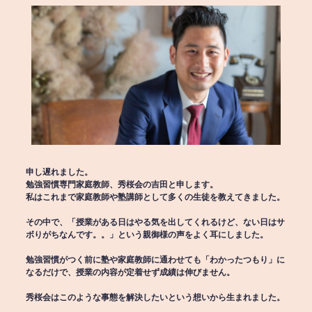
申し遅れました。
勉強習慣専門家庭教師、秀桜会の吉田と申します。
私はこれまで家庭教師や塾講師として多くの生徒を教えてきました。
その中で、「授業がある日はやる気を出してくれるけど、ない日はサ
ボりがちなんです。。」という親御様の声をよく耳にしました。
勉強習慣がつく前に塾や家庭教師に通わせても「わかったつもり」に
なるだけで、授業の内容が定着せず成績は伸びません。
秀桜会はこのような事態を解決したいという想いから生まれました。