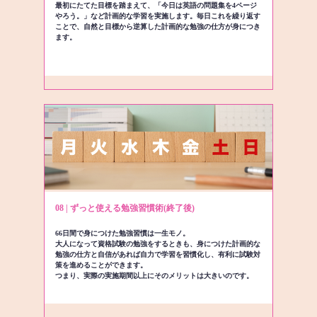
最初にたてた目標を踏まえて、「今日は英語の問題集を4ページ
やろう。」など計画的な学習を実施します。毎日これを繰り返す
ことで、自然と目標から逆算した計画的な勉強の仕方が身につき
ます。
08 | ずっと使える勉強習慣術(終了後)
66日間で身につけた勉強習慣は一生モノ。
大人になって資格試験の勉強をするときも、身につけた計画的な
勉強の仕方と自信があれば自力で学習を習慣化し、有利に試験対
策を進めることができます。
つまり、実際の実施期間以上にそのメリットは大きいのです。