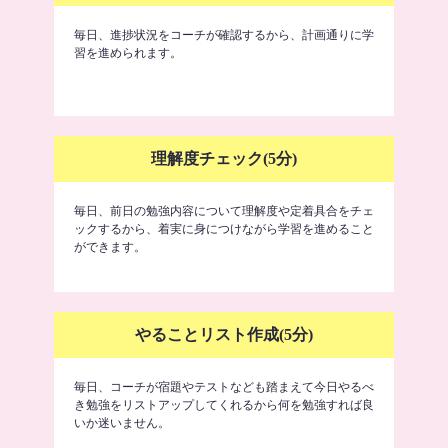
毎日、進捗状況をコーチが確認するから、計画通りに学
習を進められます。
理解度チェック(5分)
毎日、前日の勉強内容について理解度や定着具合をチェ
ックするから、着実に身につけながら学習を進めること
ができます。
やることリスト作成(5分)
毎日、コーチが宿題やテストなども踏まえて今日やるべ
き勉強をリストアップしてくれるから何を勉強すれば良
いか迷いません。