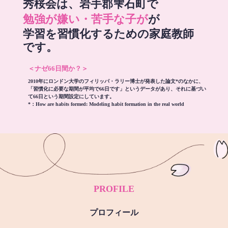
秀桜会は、岩手郡雫石町で
勉強が嫌い・苦手な子が
が
学習を習慣化するための家庭教師
です。
＜ナゼ66日間か？＞
2010年にロンドン大学のフィリッパ・ラリー博士が発表した論文*のなかに、
「習慣化に必要な期間が平均で66日です」というデータがあり、それに基づい
て66日という期間設定にしています。
*：
How are habits formed: Modeling habit formation in the real world
PROFILE
プロフィール