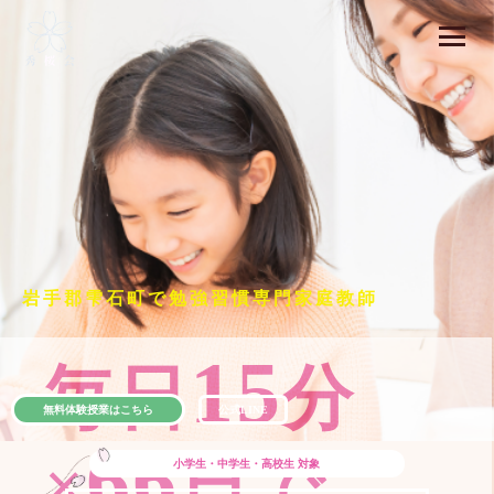
岩手郡雫石町で勉強習慣専門家庭教師
15
毎日
分
無料体験授業はこちら
公式LINE
66
×
日で
小学生・中学生・高校生
対象