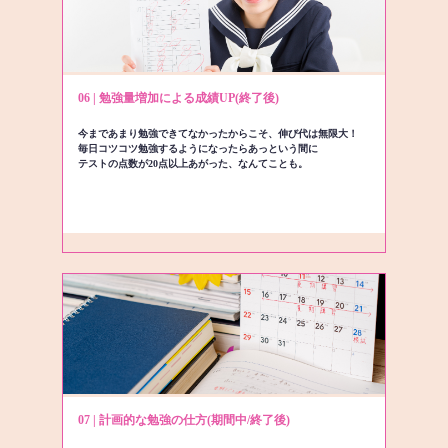
06 | 勉強量増加による成績UP(終了後)
今まであまり勉強できてなかったからこそ、伸び代は無限大！
毎日コツコツ勉強するようになったらあっという間に
テストの点数が20点以上あがった、なんてことも。
07 | 計画的な勉強の仕方(期間中/終了後)