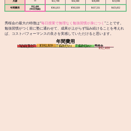
月謝
ー
¥12,700
¥34,560
¥28,000
¥23,936
¥92,400
年間費用
¥361,815
¥592,920
¥437,531
¥425,652
(66日完結)
秀桜会の最大の特徴は“
毎日授業で無理なく勉強習慣が身につく
”ことです。
勉強習慣がつく前に塾に通わせて、成果が上がらず悩み続けることを考えれ
ば、コストパフォーマンスの良さを実感していただけると思います。
年間費用
¥592,920
I個別指導学院
T個別指導学院
家庭教師T
家庭教師M
秀桜会
¥437,531
¥425,652
¥361,815
¥92,400