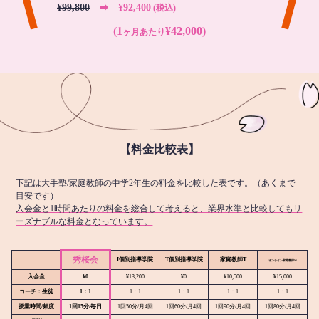
¥99,800
➡︎ ¥92,400
(税込)
(1
¥42,000)
ヶ月あたり
【料金比較表】
下記は大手塾/家庭教師の中学2年生の料金を比較した表です。（あくまで
目安です）
入会金と1時間あたりの料金を総合して考えると、業界水準と比較してもリ
ーズナブルな料金となっています。
秀桜会
I個別指導学院
T個別指導学院
家庭教師T
オンライン
家庭教師M
入会金
¥0
¥13,200
¥0
¥10,500
¥15,000
コーチ：生徒
1：1
1：1
1：1
1：1
1：1
授業時間/頻度
1回15分/毎日
1回50分/月4回
1回60分/月4回
1回90分/月4回
1回80分/月4回