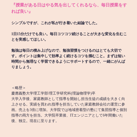
『授業がある日はやる気を出してくれるなら、毎日授業をす
れば良い』
シンプルですが、これが私が行き着いた結論でした。
1日15分だけでも良い。毎日コツコツ続けることが大きな変化を生むこ
とを実感してほしい。
勉強は毎日の積み上げなので、勉強習慣をつけるのはとても大切で
す。ポイントは集中して効率よく続けるコツを掴むこと。まずは短い
時間から無理なく学習できるようにサポートするので、一緒にがんば
りましょう。
＜略歴＞
慶應義塾大学理工学部/理工学研究科(理論物理学)卒
大学入学後、家庭教師として指導を開始し担当生徒の成績を大きく向
上させる。実績を買われ指導を担当していた家庭教師会社の運営に参
画。売上を3倍に増加。大学院では地域密着型の塾にて集団指導と個別
指導の両方を担当。大学院卒業後、ITエンジニアとして6年間働いた
後、独立。現在に至ります。