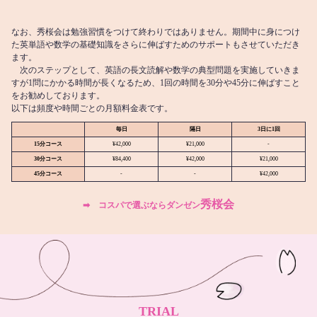
なお、秀桜会は勉強習慣をつけて終わりではありません。期間中に身につけ
た英単語や数学の基礎知識をさらに伸ばすためのサポートもさせていただき
ます。
次のステップとして、英語の長文読解や数学の典型問題を実施していきま
すが1問にかかる時間が長くなるため、1回の時間を30分や45分に伸ばすこと
をお勧めしております。
以下は頻度や時間ごとの月額料金表です。
毎日
隔日
3日に1回
15分コース
¥42,000
¥21,000
-
30分コース
¥84,400
¥42,000
¥21,000
45分コース
-
-
¥42,000
秀桜会
➡︎ コスパで選ぶならダンゼン
TRIAL