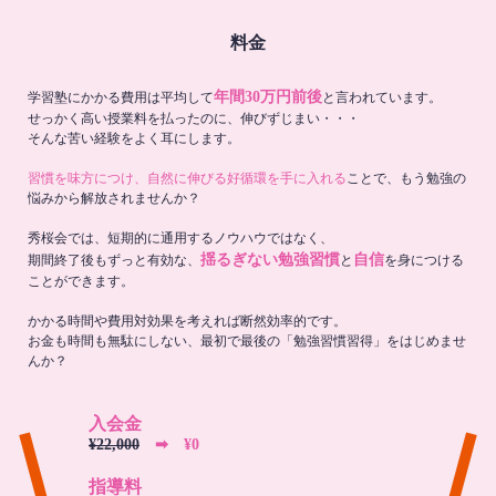
料金
年間30万円前後
学習塾にかかる費用は平均して
と言われています。
せっかく高い授業料を払ったのに、伸びずじまい・・・
そんな苦い経験をよく耳にします。
習慣を味方につけ、自然に伸びる好循環を手に入れる
ことで、もう勉強の
悩みから解放されませんか？
秀桜会では、短期的に通用するノウハウではなく、
揺るぎない勉強習慣
自信
期間終了後もずっと有効な、
と
を身につける
ことができます。
かかる時間や費用対効果を考えれば断然効率的です。
お金も時間も無駄にしない、最初で最後の「勉強習慣習得」をはじめませ
んか？
入会金
¥22,000
➡︎ ¥0
指導料