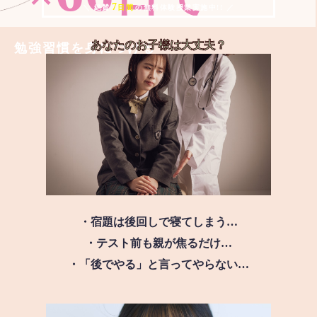
7
＼ 絶賛
日間
の無料体験授業実施中!! ／
あなたのお子様は
大丈夫？
勉強習慣を身につける
・宿題は後回しで寝てしまう…
・テスト前も親が焦るだけ…
・「後でやる」と言ってやらない…