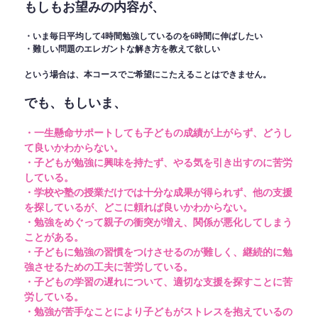
もしもお望みの内容が、
・いま毎日平均して4時間勉強しているのを6時間に伸ばしたい
・難しい問題のエレガントな解き方を教えて欲しい
という場合は、本コースでご希望にこたえることはできません。
でも、もしいま、
・一生懸命サポートしても子どもの成績が上がらず、どうし
て良いかわからない。
・子どもが勉強に興味を持たず、やる気を引き出すのに苦労
している。
・学校や塾の授業だけでは十分な成果が得られず、他の支援
を探しているが、どこに頼れば良いかわからない。
・勉強をめぐって親子の衝突が増え、関係が悪化してしまう
ことがある。
・子どもに勉強の習慣をつけさせるのが難しく、継続的に勉
強させるための工夫に苦労している。
・子どもの学習の遅れについて、適切な支援を探すことに苦
労している。
・勉強が苦手なことにより子どもがストレスを抱えているの