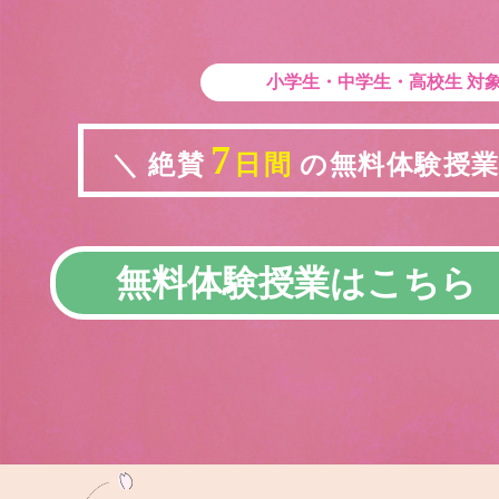
小学生・中学生・高校生
対
7
＼ 絶賛
日間
の無料体験授業実
無料体験授業はこちら