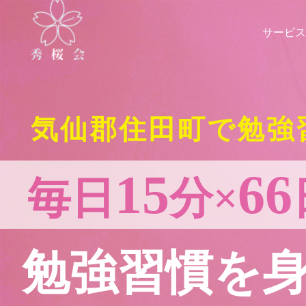
サービス
気仙郡住田町で勉強
15
66
毎日
分×
勉強習慣を