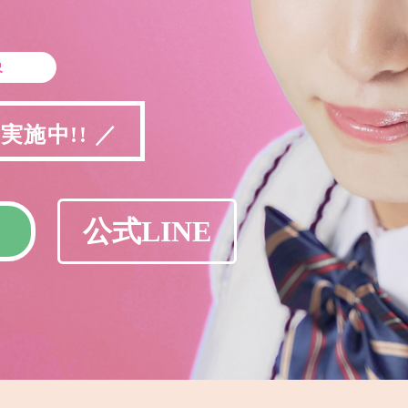
象
施中!! ／
公式LINE