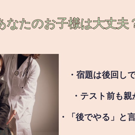
あなたのお子様は
大丈夫
・宿題は後回し
・テスト前も親
・「後でやる」と