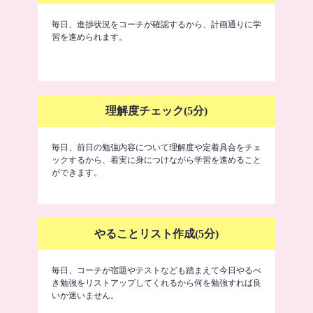
毎日、進捗状況をコーチが確認するから、計画通りに学
習を進められます。
理解度チェック(5分)
毎日、前日の勉強内容について理解度や定着具合をチェ
ックするから、着実に身につけながら学習を進めること
ができます。
やることリスト作成(5分)
毎日、コーチが宿題やテストなども踏まえて今日やるべ
き勉強をリストアップしてくれるから何を勉強すれば良
いか迷いません。