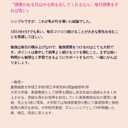
『授業がある日はやる気を出してくれるなら、毎日授業をす
れば良い』
シンプルですが、これが私が行き着いた結論でした。
1日15分だけでも良い。毎日コツコツ続けることが大きな変化を生むこ
とを実感してほしい。
勉強は毎日の積み上げなので、勉強習慣をつけるのはとても大切で
す。ポイントは集中して効率よく続けるコツを掴むこと。まずは短い
時間から無理なく学習できるようにサポートするので、一緒にがんば
りましょう。
＜略歴＞
慶應義塾大学理工学部/理工学研究科(理論物理学)卒
大学入学後、家庭教師として指導を開始し担当生徒の成績を大きく向
上させる。実績を買われ指導を担当していた家庭教師会社の運営に参
画。売上を3倍に増加。大学院では地域密着型の塾にて集団指導と個別
指導の両方を担当。大学院卒業後、ITエンジニアとして6年間働いた
後、独立。現在に至ります。