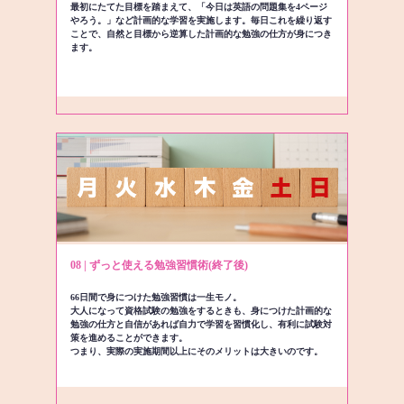
最初にたてた目標を踏まえて、「今日は英語の問題集を4ページ
やろう。」など計画的な学習を実施します。毎日これを繰り返す
ことで、自然と目標から逆算した計画的な勉強の仕方が身につき
ます。
08 | ずっと使える勉強習慣術(終了後)
66日間で身につけた勉強習慣は一生モノ。
大人になって資格試験の勉強をするときも、身につけた計画的な
勉強の仕方と自信があれば自力で学習を習慣化し、有利に試験対
策を進めることができます。
つまり、実際の実施期間以上にそのメリットは大きいのです。