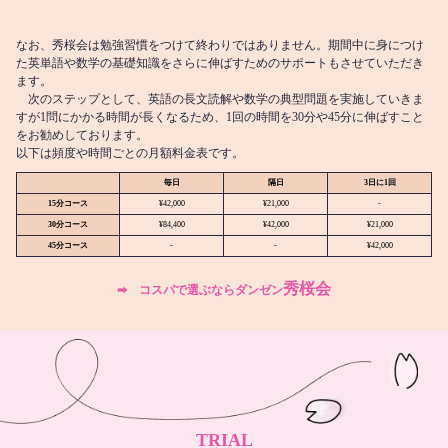
なお、秀桜会は勉強習慣をつけて終わりではありません。期間中に身につけ
た英単語や数学の基礎知識をさらに伸ばすためのサポートもさせていただき
ます。
次のステップとして、英語の長文読解や数学の典型問題を実施していきま
すが1問にかかる時間が長くなるため、1回の時間を30分や45分に伸ばすこと
をお勧めしております。
以下は頻度や時間ごとの月額料金表です。
毎日
隔日
3日に1回
15分コース
¥42,000
¥21,000
-
30分コース
¥84,400
¥42,000
¥21,000
45分コース
-
-
¥42,000
秀桜会
➡︎ コスパで選ぶならダンゼン
TRIAL