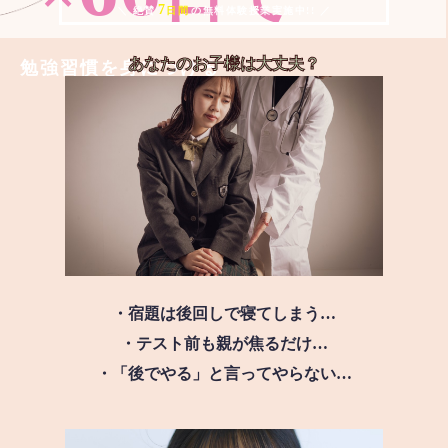
7
＼ 絶賛
日間
の無料体験授業実施中!! ／
あなたのお子様は
大丈夫？
勉強習慣を身につける
・宿題は後回しで寝てしまう…
・テスト前も親が焦るだけ…
・「後でやる」と言ってやらない…