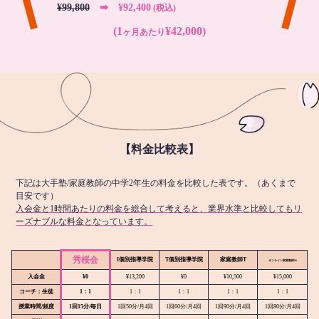
¥99,800
➡︎ ¥92,400
(税込)
(1
¥42,000)
ヶ月あたり
【料金比較表】
下記は大手塾/家庭教師の中学2年生の料金を比較した表です。（あくまで
目安です）
入会金と1時間あたりの料金を総合して考えると、業界水準と比較してもリ
ーズナブルな料金となっています。
秀桜会
I個別指導学院
T個別指導学院
家庭教師T
オンライン
家庭教師M
入会金
¥0
¥13,200
¥0
¥10,500
¥15,000
コーチ：生徒
1：1
1：1
1：1
1：1
1：1
授業時間/頻度
1回15分/毎日
1回50分/月4回
1回60分/月4回
1回90分/月4回
1回80分/月4回