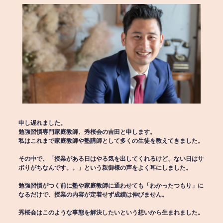
申し遅れました。
勉強習慣専門家庭教師、秀桜会の吉田と申します。
私はこれまで家庭教師や塾講師として多くの生徒を教えてきました。
その中で、「授業がある日はやる気を出してくれるけど、ない日はサ
ボりがちなんです。。」という親御様の声をよく耳にしました。
勉強習慣がつく前に塾や家庭教師に通わせても「わかったつもり」に
なるだけで、授業の内容が定着せず成績は伸びません。
秀桜会はこのような事態を解決したいという想いから生まれました。