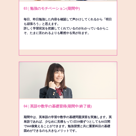
03 | 勉強のモチベーション(期間中)
毎日、昨日勉強した内容を確認して声かけしてくれるから「明日
も頑張ろう」と思えます。
詳しく学習状況を把握してくれているのがわかっているからこ
そ、たまに言われるよりも断然やる気が出ます。
04 | 英語や数学の基礎習得(期間中/終了後)
期間中は、英単語の学習や数学の基礎問題演習を実施します。英
単語であれば、少なめに見積もって1日10個ずつとしても66日間
で660個覚えることができます。勉強習慣と共に重要科目の基礎
固めができるのも大きなメリットです。