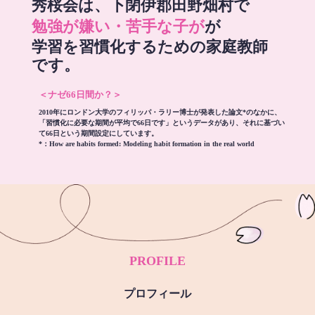
秀桜会は、下閉伊郡田野畑村で
勉強が嫌い・苦手な子が
が
学習を習慣化するための家庭教師
です。
＜ナゼ66日間か？＞
2010年にロンドン大学のフィリッパ・ラリー博士が発表した論文*のなかに、
「習慣化に必要な期間が平均で66日です」というデータがあり、それに基づい
て66日という期間設定にしています。
*：
How are habits formed: Modeling habit formation in the real world
PROFILE
プロフィール