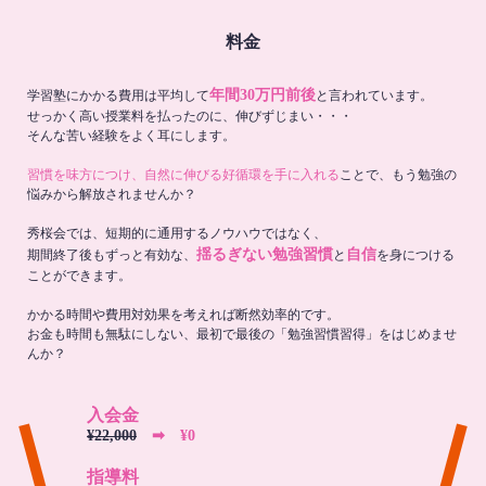
料金
年間30万円前後
学習塾にかかる費用は平均して
と言われています。
せっかく高い授業料を払ったのに、伸びずじまい・・・
そんな苦い経験をよく耳にします。
習慣を味方につけ、自然に伸びる好循環を手に入れる
ことで、もう勉強の
悩みから解放されませんか？
秀桜会では、短期的に通用するノウハウではなく、
揺るぎない勉強習慣
自信
期間終了後もずっと有効な、
と
を身につける
ことができます。
かかる時間や費用対効果を考えれば断然効率的です。
お金も時間も無駄にしない、最初で最後の「勉強習慣習得」をはじめませ
んか？
入会金
¥22,000
➡︎ ¥0
指導料