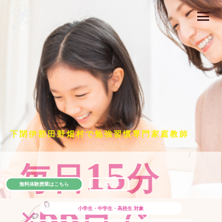
下閉伊郡田野畑村で勉強習慣専門家庭教師
15
毎日
分
無料体験授業はこちら
公式LINE
66
×
日で
小学生・中学生・高校生
対象