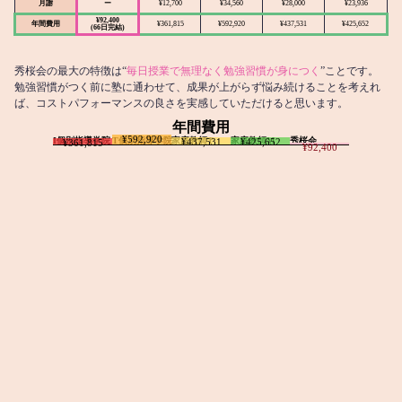
月謝
ー
¥12,700
¥34,560
¥28,000
¥23,936
¥92,400
年間費用
¥361,815
¥592,920
¥437,531
¥425,652
(66日完結)
秀桜会の最大の特徴は“
毎日授業で無理なく勉強習慣が身につく
”ことです。
勉強習慣がつく前に塾に通わせて、成果が上がらず悩み続けることを考えれ
ば、コストパフォーマンスの良さを実感していただけると思います。
年間費用
¥592,920
I個別指導学院
T個別指導学院
家庭教師T
家庭教師M
秀桜会
¥437,531
¥425,652
¥361,815
¥92,400