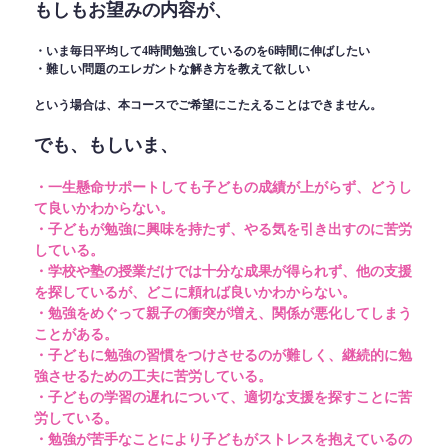
もしもお望みの内容が、
・いま毎日平均して4時間勉強しているのを6時間に伸ばしたい
・難しい問題のエレガントな解き方を教えて欲しい
という場合は、本コースでご希望にこたえることはできません。
でも、もしいま、
・一生懸命サポートしても子どもの成績が上がらず、どうし
て良いかわからない。
・子どもが勉強に興味を持たず、やる気を引き出すのに苦労
している。
・学校や塾の授業だけでは十分な成果が得られず、他の支援
を探しているが、どこに頼れば良いかわからない。
・勉強をめぐって親子の衝突が増え、関係が悪化してしまう
ことがある。
・子どもに勉強の習慣をつけさせるのが難しく、継続的に勉
強させるための工夫に苦労している。
・子どもの学習の遅れについて、適切な支援を探すことに苦
労している。
・勉強が苦手なことにより子どもがストレスを抱えているの