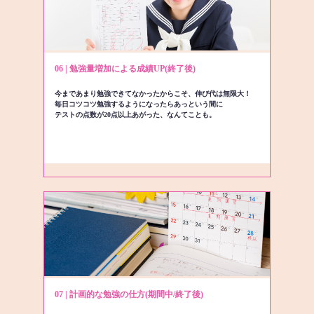
06 | 勉強量増加による成績UP(終了後)
今まであまり勉強できてなかったからこそ、伸び代は無限大！
毎日コツコツ勉強するようになったらあっという間に
テストの点数が20点以上あがった、なんてことも。
07 | 計画的な勉強の仕方(期間中/終了後)