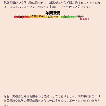
勉強習慣がつく前に塾に通わせて、成果が上がらず悩み続けることを考えれ
ば、コストパフォーマンスの良さを実感していただけると思います。
年間費用
¥592,920
I個別指導学院
T個別指導学院
家庭教師T
家庭教師M
秀桜会
¥437,531
¥425,652
¥361,815
¥92,400
なお、秀桜会は勉強習慣をつけて終わりではありません。期間中に身につけ
た英単語や数学の基礎知識をさらに伸ばすためのサポートもさせていただき
ます。