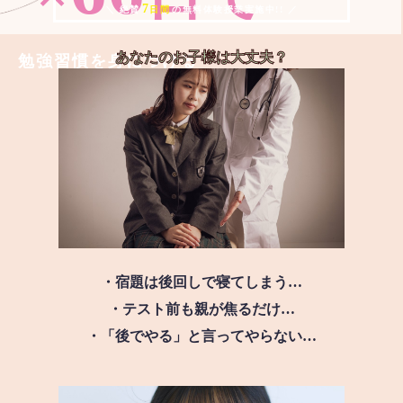
7
＼ 絶賛
日間
の無料体験授業実施中!! ／
あなたのお子様は
大丈夫？
勉強習慣を身につける
・宿題は後回しで寝てしまう…
・テスト前も親が焦るだけ…
・「後でやる」と言ってやらない…