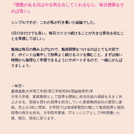
『授業がある日はやる気を出してくれるなら、毎日授業をす
れば良い』
シンプルですが、これが私が行き着いた結論でした。
1日15分だけでも良い。毎日コツコツ続けることが大きな変化を生むこ
とを実感してほしい。
勉強は毎日の積み上げなので、勉強習慣をつけるのはとても大切で
す。ポイントは集中して効率よく続けるコツを掴むこと。まずは短い
時間から無理なく学習できるようにサポートするので、一緒にがんば
りましょう。
＜略歴＞
慶應義塾大学理工学部/理工学研究科(理論物理学)卒
大学入学後、家庭教師として指導を開始し担当生徒の成績を大きく向
上させる。実績を買われ指導を担当していた家庭教師会社の運営に参
画。売上を3倍に増加。大学院では地域密着型の塾にて集団指導と個別
指導の両方を担当。大学院卒業後、ITエンジニアとして6年間働いた
後、独立。現在に至ります。