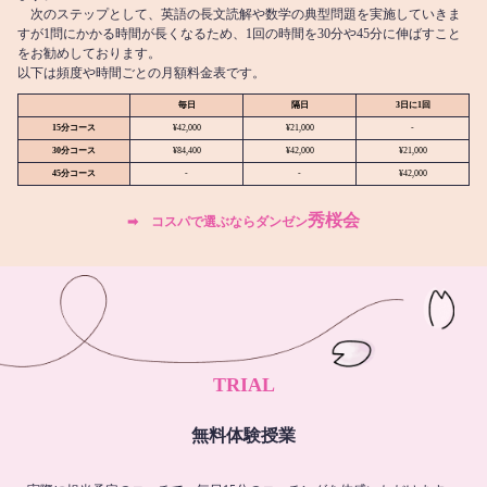
次のステップとして、英語の長文読解や数学の典型問題を実施していきま
すが1問にかかる時間が長くなるため、1回の時間を30分や45分に伸ばすこと
をお勧めしております。
以下は頻度や時間ごとの月額料金表です。
毎日
隔日
3日に1回
15分コース
¥42,000
¥21,000
-
30分コース
¥84,400
¥42,000
¥21,000
45分コース
-
-
¥42,000
秀桜会
➡︎ コスパで選ぶならダンゼン
TRIAL
無料体験授業