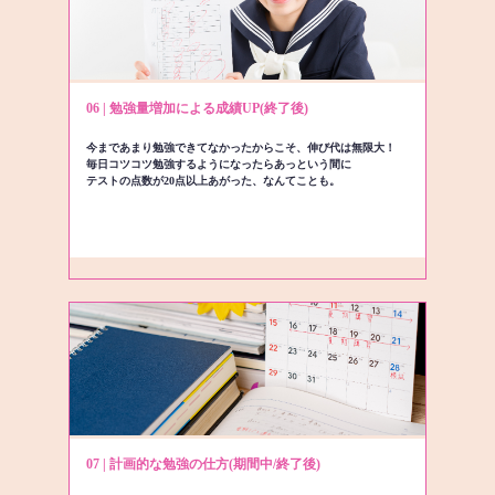
06 | 勉強量増加による成績UP(終了後)
今まであまり勉強できてなかったからこそ、伸び代は無限大！
毎日コツコツ勉強するようになったらあっという間に
テストの点数が20点以上あがった、なんてことも。
07 | 計画的な勉強の仕方(期間中/終了後)