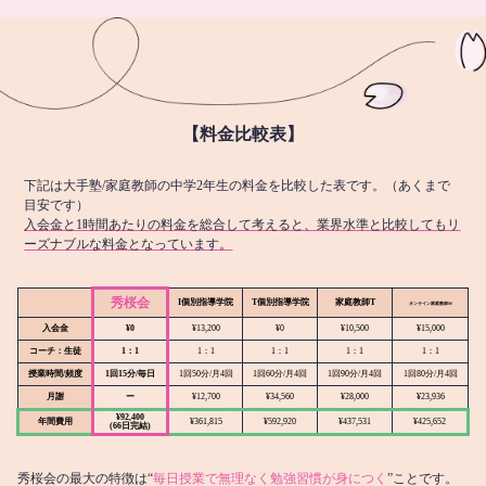
【料金比較表】
下記は大手塾/家庭教師の中学2年生の料金を比較した表です。（あくまで
目安です）
入会金と1時間あたりの料金を総合して考えると、業界水準と比較してもリ
ーズナブルな料金となっています。
秀桜会
I個別指導学院
T個別指導学院
家庭教師T
オンライン
家庭教師M
入会金
¥0
¥13,200
¥0
¥10,500
¥15,000
コーチ：生徒
1：1
1：1
1：1
1：1
1：1
授業時間/頻度
1回15分/毎日
1回50分/月4回
1回60分/月4回
1回90分/月4回
1回80分/月4回
月謝
ー
¥12,700
¥34,560
¥28,000
¥23,936
¥92,400
年間費用
¥361,815
¥592,920
¥437,531
¥425,652
(66日完結)
秀桜会の最大の特徴は“
毎日授業で無理なく勉強習慣が身につく
”ことです。