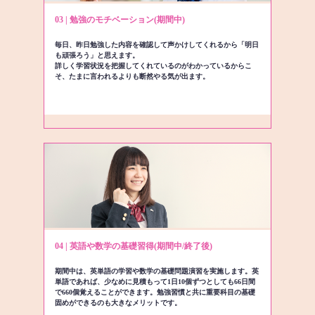
03 | 勉強のモチベーション(期間中)
毎日、昨日勉強した内容を確認して声かけしてくれるから「明日
も頑張ろう」と思えます。
詳しく学習状況を把握してくれているのがわかっているからこ
そ、たまに言われるよりも断然やる気が出ます。
04 | 英語や数学の基礎習得(期間中/終了後)
期間中は、英単語の学習や数学の基礎問題演習を実施します。英
単語であれば、少なめに見積もって1日10個ずつとしても66日間
で660個覚えることができます。勉強習慣と共に重要科目の基礎
固めができるのも大きなメリットです。