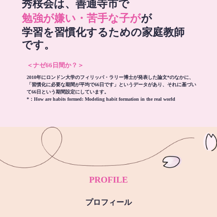
秀桜会は、善通寺市で
勉強が嫌い・苦手な子が
が
学習を習慣化するための家庭教師
です。
＜ナゼ66日間か？＞
2010年にロンドン大学のフィリッパ・ラリー博士が発表した論文*のなかに、
「習慣化に必要な期間が平均で66日です」というデータがあり、それに基づい
て66日という期間設定にしています。
*：
How are habits formed: Modeling habit formation in the real world
PROFILE
プロフィール