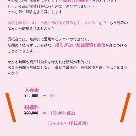
年間30万円前後
学習塾にかかる費用は平均して
と言われています。
せっかく高い授業料を払ったのに、伸びずじまい・・・
そんな苦い経験をよく耳にします。
習慣を味方につけ、自然に伸びる好循環を手に入れる
ことで、もう勉強の
悩みから解放されませんか？
秀桜会では、短期的に通用するノウハウではなく、
揺るぎない勉強習慣
自信
期間終了後もずっと有効な、
と
を身につける
ことができます。
かかる時間や費用対効果を考えれば断然効率的です。
お金も時間も無駄にしない、最初で最後の「勉強習慣習得」をはじめませ
んか？
入会金
¥22,000
➡︎ ¥0
指導料
¥99,800
➡︎ ¥92,400
(税込)
(1
¥42,000)
ヶ月あたり