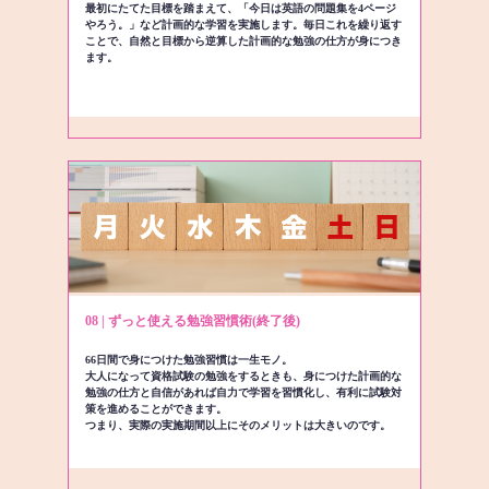
最初にたてた目標を踏まえて、「今日は英語の問題集を4ページ
やろう。」など計画的な学習を実施します。毎日これを繰り返す
ことで、自然と目標から逆算した計画的な勉強の仕方が身につき
ます。
08 | ずっと使える勉強習慣術(終了後)
66日間で身につけた勉強習慣は一生モノ。
大人になって資格試験の勉強をするときも、身につけた計画的な
勉強の仕方と自信があれば自力で学習を習慣化し、有利に試験対
策を進めることができます。
つまり、実際の実施期間以上にそのメリットは大きいのです。