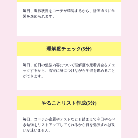
毎日、進捗状況をコーチが確認するから、計画通りに学
習を進められます。
理解度チェック(5分)
毎日、前日の勉強内容について理解度や定着具合をチェ
ックするから、着実に身につけながら学習を進めること
ができます。
やることリスト作成(5分)
毎日、コーチが宿題やテストなども踏まえて今日やるべ
き勉強をリストアップしてくれるから何を勉強すれば良
いか迷いません。