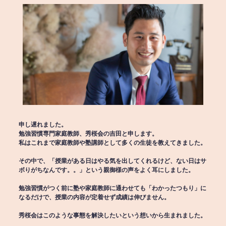
申し遅れました。
勉強習慣専門家庭教師、秀桜会の吉田と申します。
私はこれまで家庭教師や塾講師として多くの生徒を教えてきました。
その中で、「授業がある日はやる気を出してくれるけど、ない日はサ
ボりがちなんです。。」という親御様の声をよく耳にしました。
勉強習慣がつく前に塾や家庭教師に通わせても「わかったつもり」に
なるだけで、授業の内容が定着せず成績は伸びません。
秀桜会はこのような事態を解決したいという想いから生まれました。