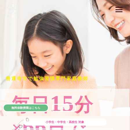
善通寺市で勉強習慣専門家庭教師
15
毎日
分
無料体験授業はこちら
公式LINE
66
×
日で
小学生・中学生・高校生
対象