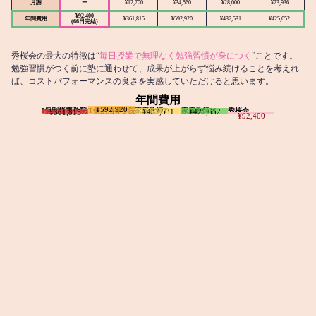
月謝
ー
¥12,700
¥34,560
¥28,000
¥23,936
¥92,400
年間費用
¥361,815
¥592,920
¥437,531
¥425,652
(66日完結)
秀桜会の最大の特徴は“
毎日授業で無理なく勉強習慣が身につく
”ことです。
勉強習慣がつく前に塾に通わせて、成果が上がらず悩み続けることを考えれ
ば、コストパフォーマンスの良さを実感していただけると思います。
年間費用
¥592,920
I個別指導学院
T個別指導学院
家庭教師T
家庭教師M
秀桜会
¥437,531
¥425,652
¥361,815
¥92,400