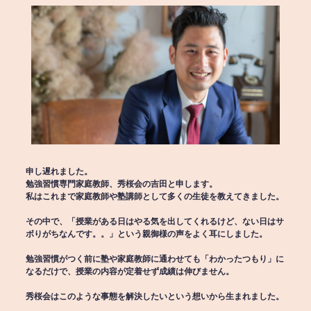
申し遅れました。
勉強習慣専門家庭教師、秀桜会の吉田と申します。
私はこれまで家庭教師や塾講師として多くの生徒を教えてきました。
その中で、「授業がある日はやる気を出してくれるけど、ない日はサ
ボりがちなんです。。」という親御様の声をよく耳にしました。
勉強習慣がつく前に塾や家庭教師に通わせても「わかったつもり」に
なるだけで、授業の内容が定着せず成績は伸びません。
秀桜会はこのような事態を解決したいという想いから生まれました。