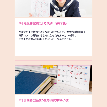
06 | 勉強量増加による成績UP(終了後)
今まであまり勉強できてなかったからこそ、伸び代は無限大！
毎日コツコツ勉強するようになったらあっという間に
テストの点数が20点以上あがった、なんてことも。
07 | 計画的な勉強の仕方(期間中/終了後)