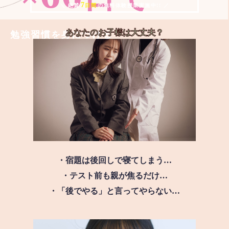
7
＼ 絶賛
日間
の無料体験授業実施中!! ／
あなたのお子様は
大丈夫？
勉強習慣を身につける
・宿題は後回しで寝てしまう…
・テスト前も親が焦るだけ…
・「後でやる」と言ってやらない…