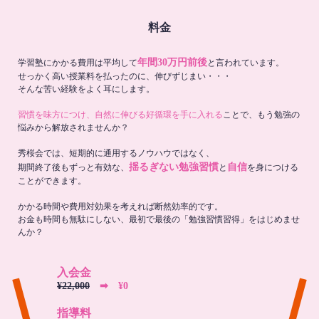
料金
年間30万円前後
学習塾にかかる費用は平均して
と言われています。
せっかく高い授業料を払ったのに、伸びずじまい・・・
そんな苦い経験をよく耳にします。
習慣を味方につけ、自然に伸びる好循環を手に入れる
ことで、もう勉強の
悩みから解放されませんか？
秀桜会では、短期的に通用するノウハウではなく、
揺るぎない勉強習慣
自信
期間終了後もずっと有効な、
と
を身につける
ことができます。
かかる時間や費用対効果を考えれば断然効率的です。
お金も時間も無駄にしない、最初で最後の「勉強習慣習得」をはじめませ
んか？
入会金
¥22,000
➡︎ ¥0
指導料