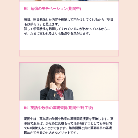
03 | 勉強のモチベーション(期間中)
毎日、昨日勉強した内容を確認して声かけしてくれるから「明日
も頑張ろう」と思えます。
詳しく学習状況を把握してくれているのがわかっているからこ
そ、たまに言われるよりも断然やる気が出ます。
04 | 英語や数学の基礎習得(期間中/終了後)
期間中は、英単語の学習や数学の基礎問題演習を実施します。英
単語であれば、少なめに見積もって1日10個ずつとしても66日間
で660個覚えることができます。勉強習慣と共に重要科目の基礎
固めができるのも大きなメリットです。