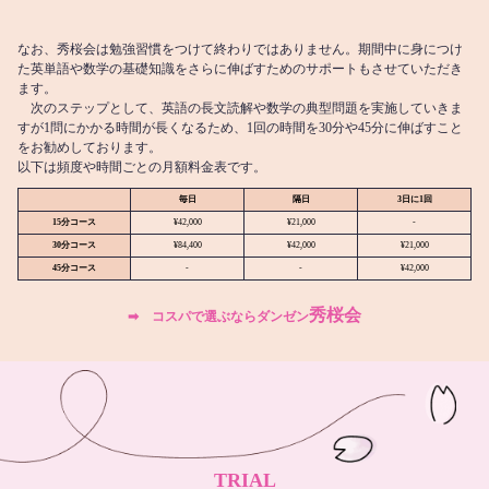
なお、秀桜会は勉強習慣をつけて終わりではありません。期間中に身につけ
た英単語や数学の基礎知識をさらに伸ばすためのサポートもさせていただき
ます。
次のステップとして、英語の長文読解や数学の典型問題を実施していきま
すが1問にかかる時間が長くなるため、1回の時間を30分や45分に伸ばすこと
をお勧めしております。
以下は頻度や時間ごとの月額料金表です。
毎日
隔日
3日に1回
15分コース
¥42,000
¥21,000
-
30分コース
¥84,400
¥42,000
¥21,000
45分コース
-
-
¥42,000
秀桜会
➡︎ コスパで選ぶならダンゼン
TRIAL