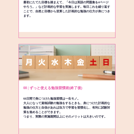
最初にたてた目標を踏まえて、「今日は英語の問題集を4ページ
やろう。」など計画的な学習を実施します。毎日これを繰り返す
ことで、自然と目標から逆算した計画的な勉強の仕方が身につき
ます。
08 | ずっと使える勉強習慣術(終了後)
66日間で身につけた勉強習慣は一生モノ。
大人になって資格試験の勉強をするときも、身につけた計画的な
勉強の仕方と自信があれば自力で学習を習慣化し、有利に試験対
策を進めることができます。
つまり、実際の実施期間以上にそのメリットは大きいのです。