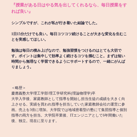
『授業がある日はやる気を出してくれるなら、毎日授業をす
れば良い』
シンプルですが、これが私が行き着いた結論でした。
1日15分だけでも良い。毎日コツコツ続けることが大きな変化を生むこ
とを実感してほしい。
勉強は毎日の積み上げなので、勉強習慣をつけるのはとても大切で
す。ポイントは集中して効率よく続けるコツを掴むこと。まずは短い
時間から無理なく学習できるようにサポートするので、一緒にがんば
りましょう。
＜略歴＞
慶應義塾大学理工学部/理工学研究科(理論物理学)卒
大学入学後、家庭教師として指導を開始し担当生徒の成績を大きく向
上させる。実績を買われ指導を担当していた家庭教師会社の運営に参
画。売上を3倍に増加。大学院では地域密着型の塾にて集団指導と個別
指導の両方を担当。大学院卒業後、ITエンジニアとして6年間働いた
後、独立。現在に至ります。