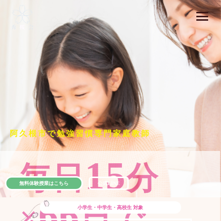
阿久根市で勉強習慣専門家庭教師
15
毎日
分
無料体験授業はこちら
公式LINE
66
×
日で
小学生・中学生・高校生
対象