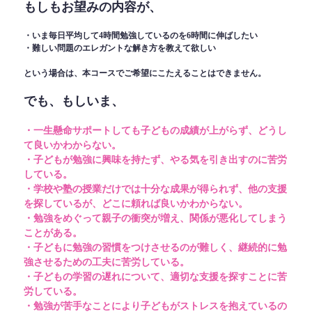
もしもお望みの内容が、
・いま毎日平均して4時間勉強しているのを6時間に伸ばしたい
・難しい問題のエレガントな解き方を教えて欲しい
という場合は、本コースでご希望にこたえることはできません。
でも、もしいま、
・一生懸命サポートしても子どもの成績が上がらず、どうし
て良いかわからない。
・子どもが勉強に興味を持たず、やる気を引き出すのに苦労
している。
・学校や塾の授業だけでは十分な成果が得られず、他の支援
を探しているが、どこに頼れば良いかわからない。
・勉強をめぐって親子の衝突が増え、関係が悪化してしまう
ことがある。
・子どもに勉強の習慣をつけさせるのが難しく、継続的に勉
強させるための工夫に苦労している。
・子どもの学習の遅れについて、適切な支援を探すことに苦
労している。
・勉強が苦手なことにより子どもがストレスを抱えているの