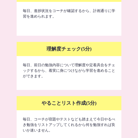
毎日、進捗状況をコーチが確認するから、計画通りに学
習を進められます。
理解度チェック(5分)
毎日、前日の勉強内容について理解度や定着具合をチェ
ックするから、着実に身につけながら学習を進めること
ができます。
やることリスト作成(5分)
毎日、コーチが宿題やテストなども踏まえて今日やるべ
き勉強をリストアップしてくれるから何を勉強すれば良
いか迷いません。