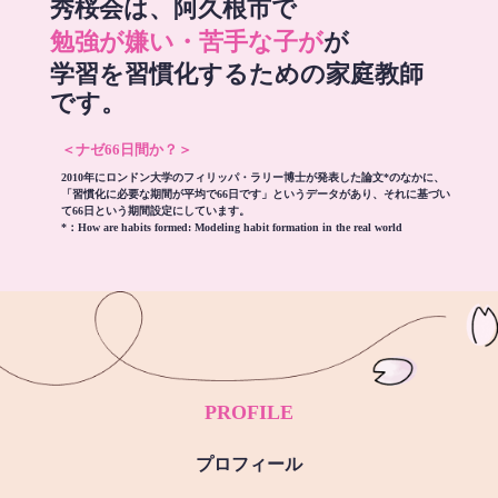
秀桜会は、阿久根市で
勉強が嫌い・苦手な子が
が
学習を習慣化するための家庭教師
です。
＜ナゼ66日間か？＞
2010年にロンドン大学のフィリッパ・ラリー博士が発表した論文*のなかに、
「習慣化に必要な期間が平均で66日です」というデータがあり、それに基づい
て66日という期間設定にしています。
*：
How are habits formed: Modeling habit formation in the real world
PROFILE
プロフィール