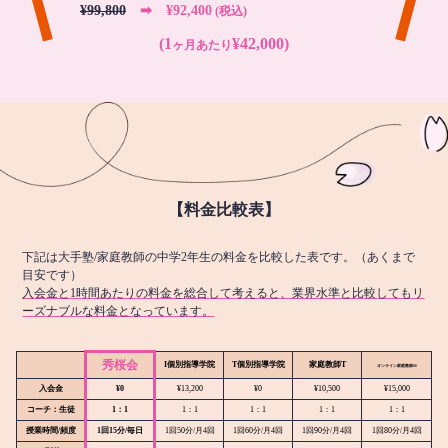
¥99,800
➡︎ ¥92,400
(税込)
(1
¥42,000)
ヶ月あたり
【料金比較表】
下記は大手塾/家庭教師の中学2年生の料金を比較した表です。（あくまで
目安です）
入会金と1時間あたりの料金を総合して考えると、業界水準と比較してもリ
ーズナブルな料金となっています。
秀桜会
I個別指導学院
T個別指導学院
家庭教師T
オンライン
家庭教師M
入会金
¥0
¥13,200
¥0
¥10,500
¥15,000
コーチ：生徒
1：1
1：1
1：1
1：1
1：1
授業時間/頻度
1回15分/毎日
1回50分/月4回
1回60分/月4回
1回90分/月4回
1回80分/月4回