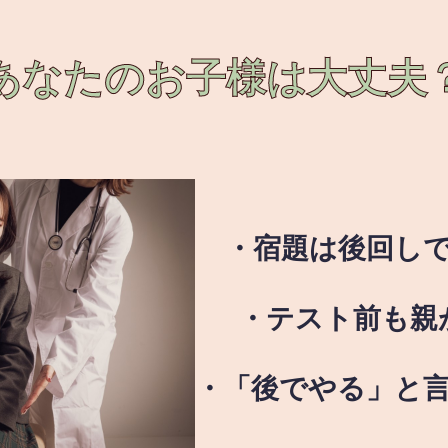
あなたのお子様は
大丈夫
・宿題は後回し
・テスト前も親
・「後でやる」と