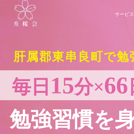
サービス
肝属郡東串良町で勉
15
66
毎日
分×
勉強習慣を