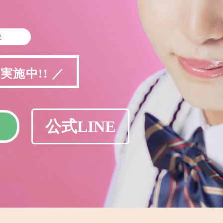
象
施中!! ／
公式LINE