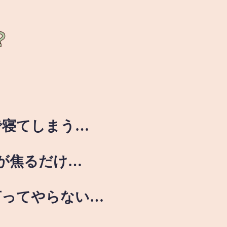
？
で寝てしまう…
が焦るだけ…
言ってやらない…