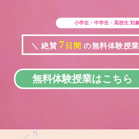
小学生・中学生・高校生
対
7
＼ 絶賛
日間
の無料体験授業実
無料体験授業はこちら