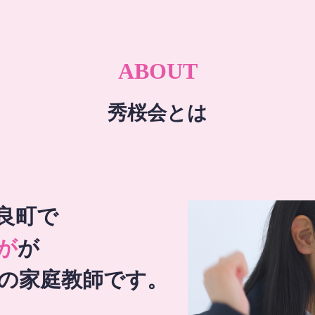
ABOUT
秀桜会とは
良町で
が
が
の家庭教師です。