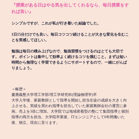
『授業がある日はやる気を出してくれるなら、毎日授業をす
れば良い』
シンプルですが、これが私が行き着いた結論でした。
1日15分だけでも良い。毎日コツコツ続けることが大きな変化を生むこ
とを実感してほしい。
勉強は毎日の積み上げなので、勉強習慣をつけるのはとても大切で
す。ポイントは集中して効率よく続けるコツを掴むこと。まずは短い
時間から無理なく学習できるようにサポートするので、一緒にがんば
りましょう。
＜略歴＞
慶應義塾大学理工学部/理工学研究科(理論物理学)卒
大学入学後、家庭教師として指導を開始し担当生徒の成績を大きく向
上させる。実績を買われ指導を担当していた家庭教師会社の運営に参
画。売上を3倍に増加。大学院では地域密着型の塾にて集団指導と個別
指導の両方を担当。大学院卒業後、ITエンジニアとして6年間働いた
後、独立。現在に至ります。