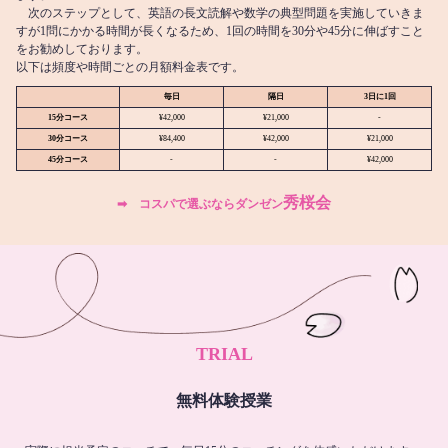
次のステップとして、英語の長文読解や数学の典型問題を実施していきま
すが1問にかかる時間が長くなるため、1回の時間を30分や45分に伸ばすこと
をお勧めしております。
以下は頻度や時間ごとの月額料金表です。
毎日
隔日
3日に1回
15分コース
¥42,000
¥21,000
-
30分コース
¥84,400
¥42,000
¥21,000
45分コース
-
-
¥42,000
秀桜会
➡︎ コスパで選ぶならダンゼン
TRIAL
無料体験授業