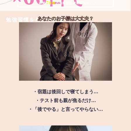
7
＼ 絶賛
日間
の無料体験授業実施中!! ／
あなたのお子様は
大丈夫？
勉強習慣を身につける
・宿題は後回しで寝てしまう…
・テスト前も親が焦るだけ…
・「後でやる」と言ってやらない…