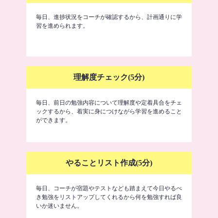
毎日、進捗状況をコーチが確認するから、計画通りに学
習を進められます。
理解度チェック(5分)
毎日、前日の勉強内容について理解度や定着具合をチェ
ックするから、着実に身につけながら学習を進めること
ができます。
やることリスト作成(5分)
毎日、コーチが宿題やテストなども踏まえて今日やるべ
き勉強をリストアップしてくれるから何を勉強すれば良
いか迷いません。