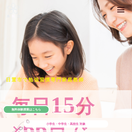
日置市で勉強習慣専門家庭教師
15
毎日
分
無料体験授業はこちら
公式LINE
66
×
日で
小学生・中学生・高校生
対象