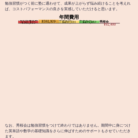
勉強習慣がつく前に塾に通わせて、成果が上がらず悩み続けることを考えれ
ば、コストパフォーマンスの良さを実感していただけると思います。
年間費用
¥592,920
I個別指導学院
T個別指導学院
家庭教師T
家庭教師M
秀桜会
¥437,531
¥425,652
¥361,815
¥92,400
なお、秀桜会は勉強習慣をつけて終わりではありません。期間中に身につけ
た英単語や数学の基礎知識をさらに伸ばすためのサポートもさせていただき
ます。