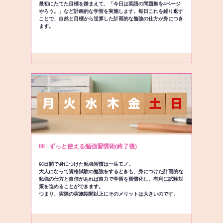
最初にたてた目標を踏まえて、「今日は英語の問題集を4ページ
やろう。」など計画的な学習を実施します。毎日これを繰り返す
ことで、自然と目標から逆算した計画的な勉強の仕方が身につき
ます。
08 | ずっと使える勉強習慣術(終了後)
66日間で身につけた勉強習慣は一生モノ。
大人になって資格試験の勉強をするときも、身につけた計画的な
勉強の仕方と自信があれば自力で学習を習慣化し、有利に試験対
策を進めることができます。
つまり、実際の実施期間以上にそのメリットは大きいのです。