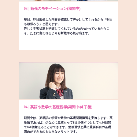
03 | 勉強のモチベーション(期間中)
毎日、昨日勉強した内容を確認して声かけしてくれるから「明日
も頑張ろう」と思えます。
詳しく学習状況を把握してくれているのがわかっているからこ
そ、たまに言われるよりも断然やる気が出ます。
04 | 英語や数学の基礎習得(期間中/終了後)
期間中は、英単語の学習や数学の基礎問題演習を実施します。英
単語であれば、少なめに見積もって1日10個ずつとしても66日間
で660個覚えることができます。勉強習慣と共に重要科目の基礎
固めができるのも大きなメリットです。