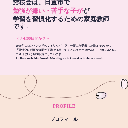
秀桜会は、日置市で
勉強が嫌い・苦手な子が
が
学習を習慣化するための家庭教師
です。
＜ナゼ66日間か？＞
2010年にロンドン大学のフィリッパ・ラリー博士が発表した論文*のなかに、
「習慣化に必要な期間が平均で66日です」というデータがあり、それに基づい
て66日という期間設定にしています。
*：
How are habits formed: Modeling habit formation in the real world
PROFILE
プロフィール