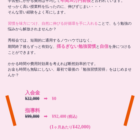
年間30万円前後
学習塾にかかる費用は平均して
と言われています。
せっかく高い授業料を払ったのに、伸びずじまい・・・
そんな苦い経験をよく耳にします。
習慣を味方につけ、自然に伸びる好循環を手に入れる
ことで、もう勉強の
悩みから解放されませんか？
秀桜会では、短期的に通用するノウハウではなく、
揺るぎない勉強習慣
自信
期間終了後もずっと有効な、
と
を身につける
ことができます。
かかる時間や費用対効果を考えれば断然効率的です。
お金も時間も無駄にしない、最初で最後の「勉強習慣習得」をはじめませ
んか？
入会金
¥22,000
➡︎ ¥0
指導料
¥99,800
➡︎ ¥92,400
(税込)
(1
¥42,000)
ヶ月あたり