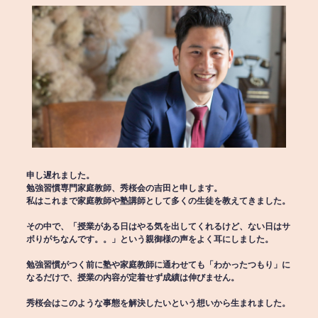
申し遅れました。
勉強習慣専門家庭教師、秀桜会の吉田と申します。
私はこれまで家庭教師や塾講師として多くの生徒を教えてきました。
その中で、「授業がある日はやる気を出してくれるけど、ない日はサ
ボりがちなんです。。」という親御様の声をよく耳にしました。
勉強習慣がつく前に塾や家庭教師に通わせても「わかったつもり」に
なるだけで、授業の内容が定着せず成績は伸びません。
秀桜会はこのような事態を解決したいという想いから生まれました。