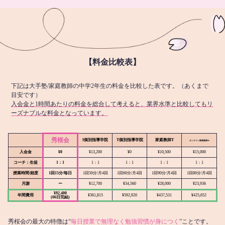
【料金比較表】
下記は大手塾/家庭教師の中学2年生の料金を比較した表です。（あくまで
目安です）
入会金と1時間あたりの料金を総合して考えると、業界水準と比較してもリ
ーズナブルな料金となっています。
秀桜会
I個別指導学院
T個別指導学院
家庭教師T
オンライン
家庭教師M
入会金
¥0
¥13,200
¥0
¥10,500
¥15,000
コーチ：生徒
1：1
1：1
1：1
1：1
1：1
授業時間/頻度
1回15分/毎日
1回50分/月4回
1回60分/月4回
1回90分/月4回
1回80分/月4回
月謝
ー
¥12,700
¥34,560
¥28,000
¥23,936
¥92,400
年間費用
¥361,815
¥592,920
¥437,531
¥425,652
(66日完結)
秀桜会の最大の特徴は“
毎日授業で無理なく勉強習慣が身につく
”ことです。