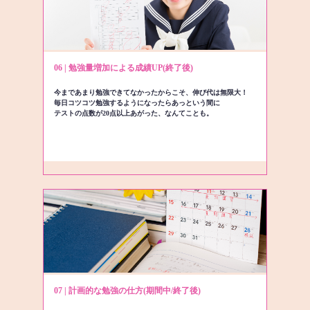
06 | 勉強量増加による成績UP(終了後)
今まであまり勉強できてなかったからこそ、伸び代は無限大！
毎日コツコツ勉強するようになったらあっという間に
テストの点数が20点以上あがった、なんてことも。
07 | 計画的な勉強の仕方(期間中/終了後)