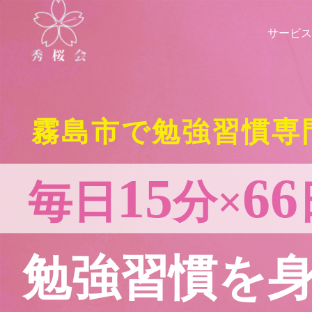
サービス
霧島市で勉強習慣専
15
66
毎日
分×
勉強習慣を