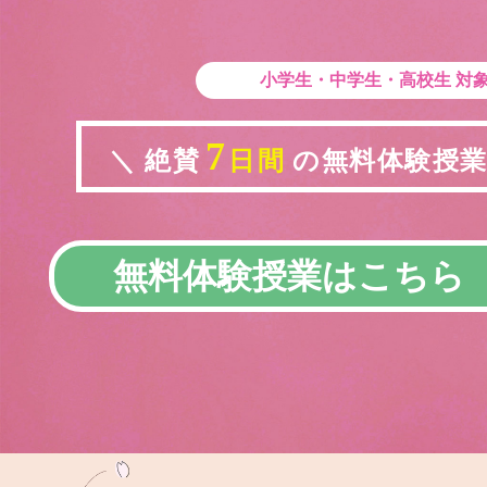
小学生・中学生・高校生
対
7
＼ 絶賛
日間
の無料体験授業実
無料体験授業はこちら