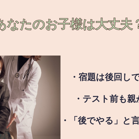
あなたのお子様は
大丈夫
・宿題は後回し
・テスト前も親
・「後でやる」と