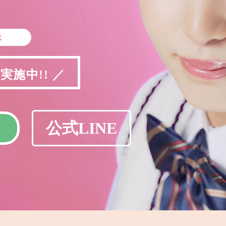
象
施中!! ／
公式LINE