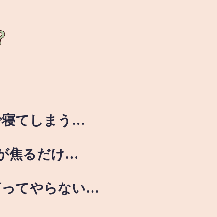
？
で寝てしまう…
が焦るだけ…
言ってやらない…