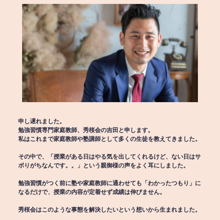
申し遅れました。
勉強習慣専門家庭教師、秀桜会の吉田と申します。
私はこれまで家庭教師や塾講師として多くの生徒を教えてきました。
その中で、「授業がある日はやる気を出してくれるけど、ない日はサ
ボりがちなんです。。」という親御様の声をよく耳にしました。
勉強習慣がつく前に塾や家庭教師に通わせても「わかったつもり」に
なるだけで、授業の内容が定着せず成績は伸びません。
秀桜会はこのような事態を解決したいという想いから生まれました。