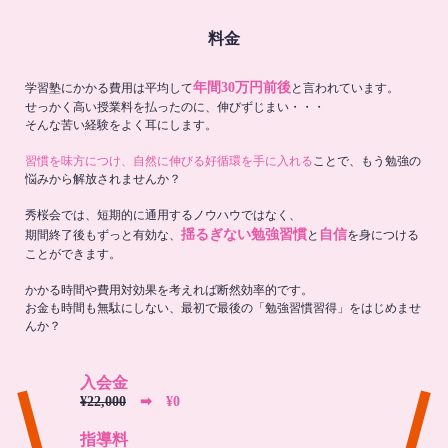
料金
年間30万円前後
学習塾にかかる費用は平均して
と言われています。
せっかく高い授業料を払ったのに、伸びずじまい・・・
そんな苦い経験をよく耳にします。
習慣を味方につけ、自然に伸びる好循環を手に入れる
ことで、もう勉強の
悩みから解放されませんか？
秀桜会では、短期的に通用するノウハウではなく、
揺るぎない勉強習慣
自信
期間終了後もずっと有効な、
と
を身につける
ことができます。
かかる時間や費用対効果を考えれば断然効率的です。
お金も時間も無駄にしない、最初で最後の「勉強習慣習得」をはじめませ
んか？
入会金
¥22,000
➡︎ ¥0
指導料