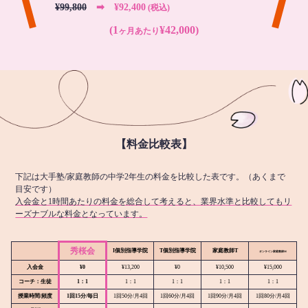
¥99,800
➡︎ ¥92,400
(税込)
(1
¥42,000)
ヶ月あたり
【料金比較表】
下記は大手塾/家庭教師の中学2年生の料金を比較した表です。（あくまで
目安です）
入会金と1時間あたりの料金を総合して考えると、業界水準と比較してもリ
ーズナブルな料金となっています。
秀桜会
I個別指導学院
T個別指導学院
家庭教師T
オンライン
家庭教師M
入会金
¥0
¥13,200
¥0
¥10,500
¥15,000
コーチ：生徒
1：1
1：1
1：1
1：1
1：1
授業時間/頻度
1回15分/毎日
1回50分/月4回
1回60分/月4回
1回90分/月4回
1回80分/月4回