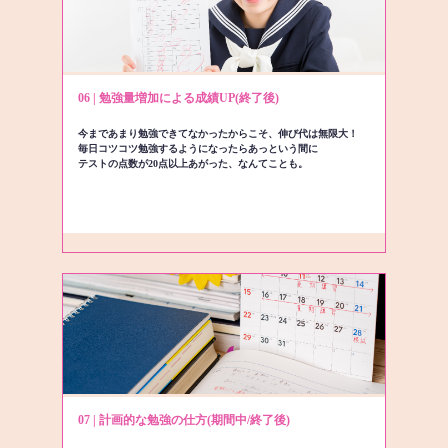
06 | 勉強量増加による成績UP(終了後)
今まであまり勉強できてなかったからこそ、伸び代は無限大！
毎日コツコツ勉強するようになったらあっという間に
テストの点数が20点以上あがった、なんてことも。
07 | 計画的な勉強の仕方(期間中/終了後)