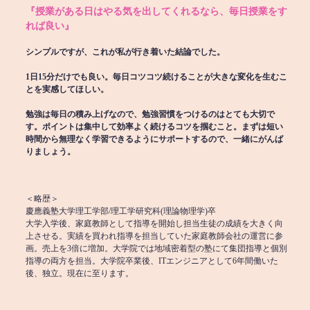
『授業がある日はやる気を出してくれるなら、毎日授業をす
れば良い』
シンプルですが、これが私が行き着いた結論でした。
1日15分だけでも良い。毎日コツコツ続けることが大きな変化を生むこ
とを実感してほしい。
勉強は毎日の積み上げなので、勉強習慣をつけるのはとても大切で
す。ポイントは集中して効率よく続けるコツを掴むこと。まずは短い
時間から無理なく学習できるようにサポートするので、一緒にがんば
りましょう。
＜略歴＞
慶應義塾大学理工学部/理工学研究科(理論物理学)卒
大学入学後、家庭教師として指導を開始し担当生徒の成績を大きく向
上させる。実績を買われ指導を担当していた家庭教師会社の運営に参
画。売上を3倍に増加。大学院では地域密着型の塾にて集団指導と個別
指導の両方を担当。大学院卒業後、ITエンジニアとして6年間働いた
後、独立。現在に至ります。