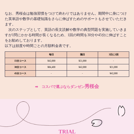
なお、秀桜会は勉強習慣をつけて終わりではありません。期間中に身につけ
た英単語や数学の基礎知識をさらに伸ばすためのサポートもさせていただき
ます。
次のステップとして、英語の長文読解や数学の典型問題を実施していきま
すが1問にかかる時間が長くなるため、1回の時間を30分や45分に伸ばすこと
をお勧めしております。
以下は頻度や時間ごとの月額料金表です。
毎日
隔日
3日に1回
15分コース
¥42,000
¥21,000
-
30分コース
¥84,400
¥42,000
¥21,000
45分コース
-
-
¥42,000
秀桜会
➡︎ コスパで選ぶならダンゼン
TRIAL