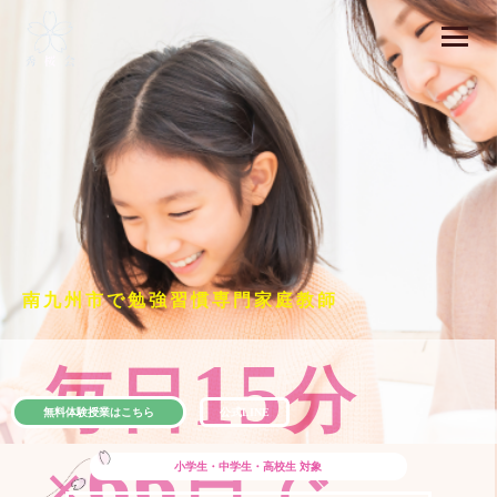
南九州市で勉強習慣専門家庭教師
15
毎日
分
無料体験授業はこちら
公式LINE
66
×
日で
小学生・中学生・高校生
対象