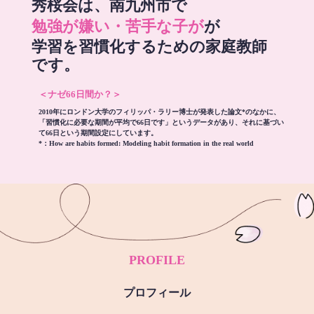
秀桜会は、南九州市で
勉強が嫌い・苦手な子が
が
学習を習慣化するための家庭教師
です。
＜ナゼ66日間か？＞
2010年にロンドン大学のフィリッパ・ラリー博士が発表した論文*のなかに、
「習慣化に必要な期間が平均で66日です」というデータがあり、それに基づい
て66日という期間設定にしています。
*：
How are habits formed: Modeling habit formation in the real world
PROFILE
プロフィール