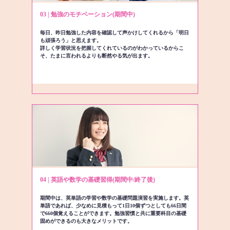
03 | 勉強のモチベーション(期間中)
毎日、昨日勉強した内容を確認して声かけしてくれるから「明日
も頑張ろう」と思えます。
詳しく学習状況を把握してくれているのがわかっているからこ
そ、たまに言われるよりも断然やる気が出ます。
04 | 英語や数学の基礎習得(期間中/終了後)
期間中は、英単語の学習や数学の基礎問題演習を実施します。英
単語であれば、少なめに見積もって1日10個ずつとしても66日間
で660個覚えることができます。勉強習慣と共に重要科目の基礎
固めができるのも大きなメリットです。