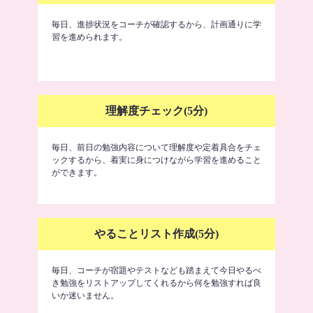
毎日、進捗状況をコーチが確認するから、計画通りに学
習を進められます。
理解度チェック(5分)
毎日、前日の勉強内容について理解度や定着具合をチェ
ックするから、着実に身につけながら学習を進めること
ができます。
やることリスト作成(5分)
毎日、コーチが宿題やテストなども踏まえて今日やるべ
き勉強をリストアップしてくれるから何を勉強すれば良
いか迷いません。