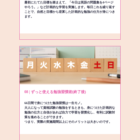
最初にたてた目標を踏まえて、「今日は英語の問題集を4ページ
やろう。」など計画的な学習を実施します。毎日これを繰り返す
ことで、自然と目標から逆算した計画的な勉強の仕方が身につき
ます。
08 | ずっと使える勉強習慣術(終了後)
66日間で身につけた勉強習慣は一生モノ。
大人になって資格試験の勉強をするときも、身につけた計画的な
勉強の仕方と自信があれば自力で学習を習慣化し、有利に試験対
策を進めることができます。
つまり、実際の実施期間以上にそのメリットは大きいのです。