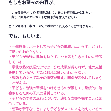
もしもお望みの内容が、
・いま毎日平均して4時間勉強しているのを6時間に伸ばしたい
・難しい問題のエレガントな解き方を教えて欲しい
という場合は、本コースでご希望にこたえることはできません。
でも、もしいま、
・一生懸命サポートしても子どもの成績が上がらず、どうし
て良いかわからない。
・子どもが勉強に興味を持たず、やる気を引き出すのに苦労
している。
・学校や塾の授業だけでは十分な成果が得られず、他の支援
を探しているが、どこに頼れば良いかわからない。
・勉強をめぐって親子の衝突が増え、関係が悪化してしまう
ことがある。
・子どもに勉強の習慣をつけさせるのが難しく、継続的に勉
強させるための工夫に苦労している。
・子どもの学習の遅れについて、適切な支援を探すことに苦
労している。
・勉強が苦手なことにより子どもがストレスを抱えているの