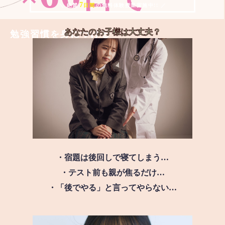
7
＼ 絶賛
日間
の無料体験授業実施中!! ／
あなたのお子様は
大丈夫？
勉強習慣を身につける
・宿題は後回しで寝てしまう…
・テスト前も親が焦るだけ…
・「後でやる」と言ってやらない…