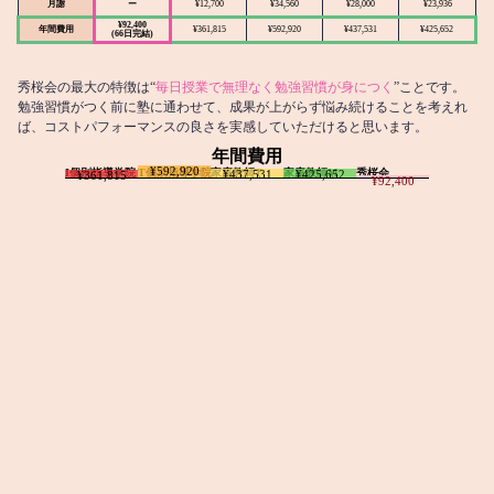
月謝
ー
¥12,700
¥34,560
¥28,000
¥23,936
¥92,400
年間費用
¥361,815
¥592,920
¥437,531
¥425,652
(66日完結)
秀桜会の最大の特徴は“
毎日授業で無理なく勉強習慣が身につく
”ことです。
勉強習慣がつく前に塾に通わせて、成果が上がらず悩み続けることを考えれ
ば、コストパフォーマンスの良さを実感していただけると思います。
年間費用
¥592,920
I個別指導学院
T個別指導学院
家庭教師T
家庭教師M
秀桜会
¥437,531
¥425,652
¥361,815
¥92,400