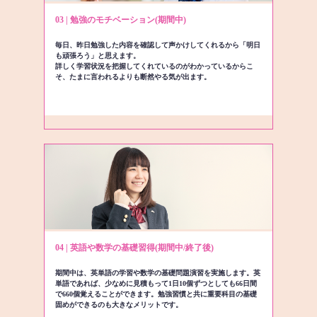
03 | 勉強のモチベーション(期間中)
毎日、昨日勉強した内容を確認して声かけしてくれるから「明日
も頑張ろう」と思えます。
詳しく学習状況を把握してくれているのがわかっているからこ
そ、たまに言われるよりも断然やる気が出ます。
04 | 英語や数学の基礎習得(期間中/終了後)
期間中は、英単語の学習や数学の基礎問題演習を実施します。英
単語であれば、少なめに見積もって1日10個ずつとしても66日間
で660個覚えることができます。勉強習慣と共に重要科目の基礎
固めができるのも大きなメリットです。