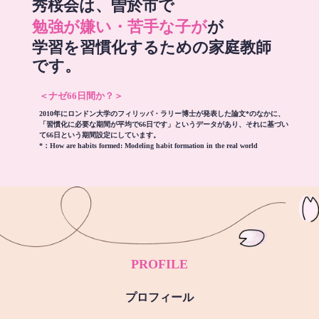
秀桜会は、曽於市で
勉強が嫌い・苦手な子が
が
学習を習慣化するための家庭教師
です。
＜ナゼ66日間か？＞
2010年にロンドン大学のフィリッパ・ラリー博士が発表した論文*のなかに、
「習慣化に必要な期間が平均で66日です」というデータがあり、それに基づい
て66日という期間設定にしています。
*：
How are habits formed: Modeling habit formation in the real world
PROFILE
プロフィール