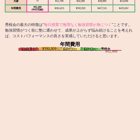
月謝
ー
¥12,700
¥34,560
¥28,000
¥23,936
¥92,400
年間費用
¥361,815
¥592,920
¥437,531
¥425,652
(66日完結)
秀桜会の最大の特徴は“
毎日授業で無理なく勉強習慣が身につく
”ことです。
勉強習慣がつく前に塾に通わせて、成果が上がらず悩み続けることを考えれ
ば、コストパフォーマンスの良さを実感していただけると思います。
年間費用
¥592,920
I個別指導学院
T個別指導学院
家庭教師T
家庭教師M
秀桜会
¥437,531
¥425,652
¥361,815
¥92,400