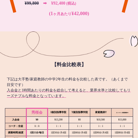
¥99,800
➡︎ ¥92,400
(税込)
(1
¥42,000)
ヶ月あたり
【料金比較表】
下記は大手塾/家庭教師の中学2年生の料金を比較した表です。（あくまで
目安です）
入会金と1時間あたりの料金を総合して考えると、業界水準と比較してもリ
ーズナブルな料金となっています。
秀桜会
I個別指導学院
T個別指導学院
家庭教師T
オンライン
家庭教師M
入会金
¥0
¥13,200
¥0
¥10,500
¥15,000
コーチ：生徒
1：1
1：1
1：1
1：1
1：1
授業時間/頻度
1回15分/毎日
1回50分/月4回
1回60分/月4回
1回90分/月4回
1回80分/月4回