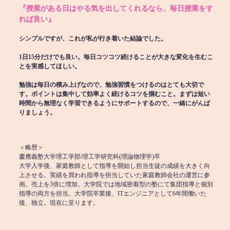
『授業がある日はやる気を出してくれるなら、毎日授業をす
れば良い』
シンプルですが、これが私が行き着いた結論でした。
1日15分だけでも良い。毎日コツコツ続けることが大きな変化を生むこ
とを実感してほしい。
勉強は毎日の積み上げなので、勉強習慣をつけるのはとても大切で
す。ポイントは集中して効率よく続けるコツを掴むこと。まずは短い
時間から無理なく学習できるようにサポートするので、一緒にがんば
りましょう。
＜略歴＞
慶應義塾大学理工学部/理工学研究科(理論物理学)卒
大学入学後、家庭教師として指導を開始し担当生徒の成績を大きく向
上させる。実績を買われ指導を担当していた家庭教師会社の運営に参
画。売上を3倍に増加。大学院では地域密着型の塾にて集団指導と個別
指導の両方を担当。大学院卒業後、ITエンジニアとして6年間働いた
後、独立。現在に至ります。