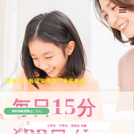
曽於市で勉強習慣専門家庭教師
15
毎日
分
無料体験授業はこちら
公式LINE
66
×
日で
小学生・中学生・高校生
対象