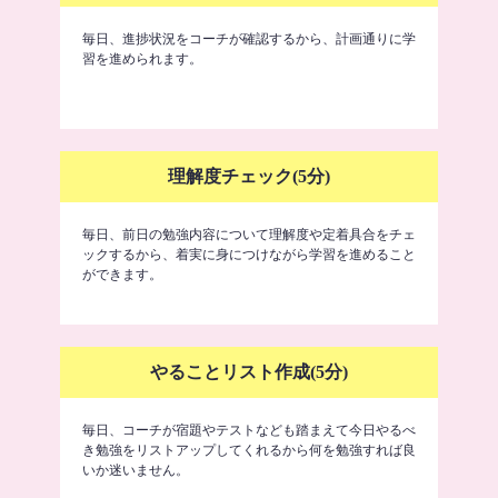
毎日、進捗状況をコーチが確認するから、計画通りに学
習を進められます。
理解度チェック(5分)
毎日、前日の勉強内容について理解度や定着具合をチェ
ックするから、着実に身につけながら学習を進めること
ができます。
やることリスト作成(5分)
毎日、コーチが宿題やテストなども踏まえて今日やるべ
き勉強をリストアップしてくれるから何を勉強すれば良
いか迷いません。