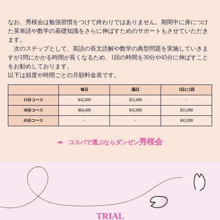
なお、秀桜会は勉強習慣をつけて終わりではありません。期間中に身につけ
た英単語や数学の基礎知識をさらに伸ばすためのサポートもさせていただき
ます。
次のステップとして、英語の長文読解や数学の典型問題を実施していきま
すが1問にかかる時間が長くなるため、1回の時間を30分や45分に伸ばすこと
をお勧めしております。
以下は頻度や時間ごとの月額料金表です。
毎日
隔日
3日に1回
15分コース
¥42,000
¥21,000
-
30分コース
¥84,400
¥42,000
¥21,000
45分コース
-
-
¥42,000
秀桜会
➡︎ コスパで選ぶならダンゼン
TRIAL