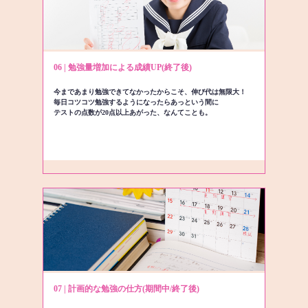
06 | 勉強量増加による成績UP(終了後)
今まであまり勉強できてなかったからこそ、伸び代は無限大！
毎日コツコツ勉強するようになったらあっという間に
テストの点数が20点以上あがった、なんてことも。
07 | 計画的な勉強の仕方(期間中/終了後)