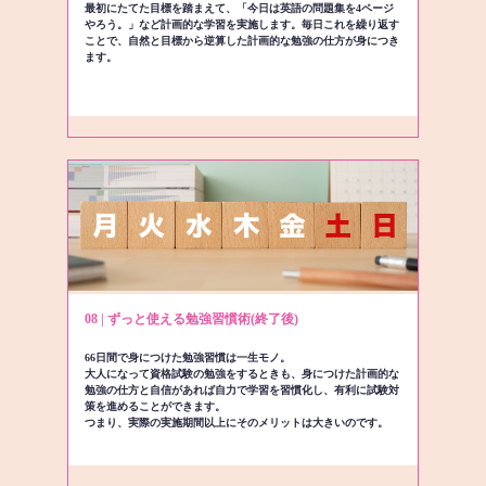
最初にたてた目標を踏まえて、「今日は英語の問題集を4ページ
やろう。」など計画的な学習を実施します。毎日これを繰り返す
ことで、自然と目標から逆算した計画的な勉強の仕方が身につき
ます。
08 | ずっと使える勉強習慣術(終了後)
66日間で身につけた勉強習慣は一生モノ。
大人になって資格試験の勉強をするときも、身につけた計画的な
勉強の仕方と自信があれば自力で学習を習慣化し、有利に試験対
策を進めることができます。
つまり、実際の実施期間以上にそのメリットは大きいのです。