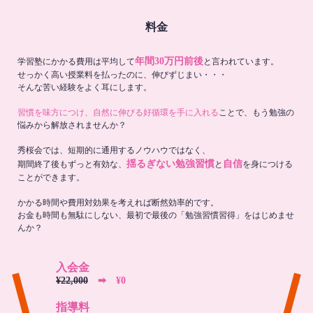
料金
年間30万円前後
学習塾にかかる費用は平均して
と言われています。
せっかく高い授業料を払ったのに、伸びずじまい・・・
そんな苦い経験をよく耳にします。
習慣を味方につけ、自然に伸びる好循環を手に入れる
ことで、もう勉強の
悩みから解放されませんか？
秀桜会では、短期的に通用するノウハウではなく、
揺るぎない勉強習慣
自信
期間終了後もずっと有効な、
と
を身につける
ことができます。
かかる時間や費用対効果を考えれば断然効率的です。
お金も時間も無駄にしない、最初で最後の「勉強習慣習得」をはじめませ
んか？
入会金
¥22,000
➡︎ ¥0
指導料