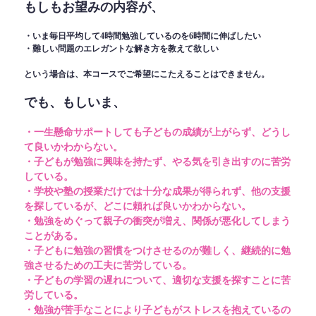
もしもお望みの内容が、
・いま毎日平均して4時間勉強しているのを6時間に伸ばしたい
・難しい問題のエレガントな解き方を教えて欲しい
という場合は、本コースでご希望にこたえることはできません。
でも、もしいま、
・一生懸命サポートしても子どもの成績が上がらず、どうし
て良いかわからない。
・子どもが勉強に興味を持たず、やる気を引き出すのに苦労
している。
・学校や塾の授業だけでは十分な成果が得られず、他の支援
を探しているが、どこに頼れば良いかわからない。
・勉強をめぐって親子の衝突が増え、関係が悪化してしまう
ことがある。
・子どもに勉強の習慣をつけさせるのが難しく、継続的に勉
強させるための工夫に苦労している。
・子どもの学習の遅れについて、適切な支援を探すことに苦
労している。
・勉強が苦手なことにより子どもがストレスを抱えているの