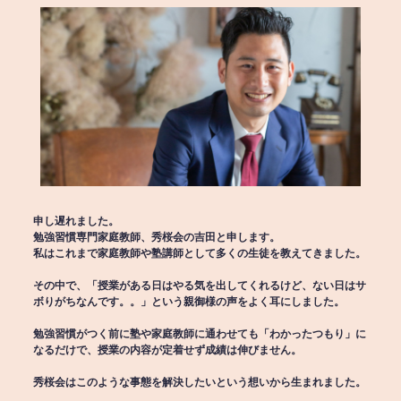
申し遅れました。
勉強習慣専門家庭教師、秀桜会の吉田と申します。
私はこれまで家庭教師や塾講師として多くの生徒を教えてきました。
その中で、「授業がある日はやる気を出してくれるけど、ない日はサ
ボりがちなんです。。」という親御様の声をよく耳にしました。
勉強習慣がつく前に塾や家庭教師に通わせても「わかったつもり」に
なるだけで、授業の内容が定着せず成績は伸びません。
秀桜会はこのような事態を解決したいという想いから生まれました。