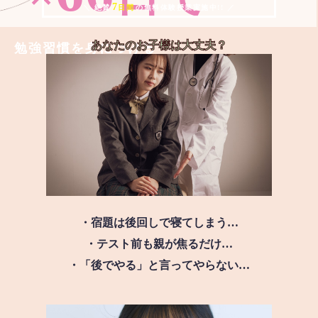
7
＼ 絶賛
日間
の無料体験授業実施中!! ／
あなたのお子様は
大丈夫？
勉強習慣を身につける
・宿題は後回しで寝てしまう…
・テスト前も親が焦るだけ…
・「後でやる」と言ってやらない…