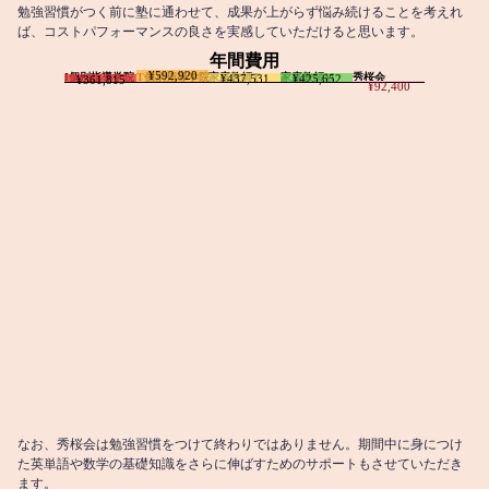
勉強習慣がつく前に塾に通わせて、成果が上がらず悩み続けることを考えれ
ば、コストパフォーマンスの良さを実感していただけると思います。
年間費用
¥592,920
I個別指導学院
T個別指導学院
家庭教師T
家庭教師M
秀桜会
¥437,531
¥425,652
¥361,815
¥92,400
なお、秀桜会は勉強習慣をつけて終わりではありません。期間中に身につけ
た英単語や数学の基礎知識をさらに伸ばすためのサポートもさせていただき
ます。