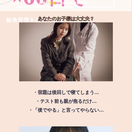
7
＼ 絶賛
日間
の無料体験授業実施中!! ／
あなたのお子様は
大丈夫？
勉強習慣を身につける
・宿題は後回しで寝てしまう…
・テスト前も親が焦るだけ…
・「後でやる」と言ってやらない…