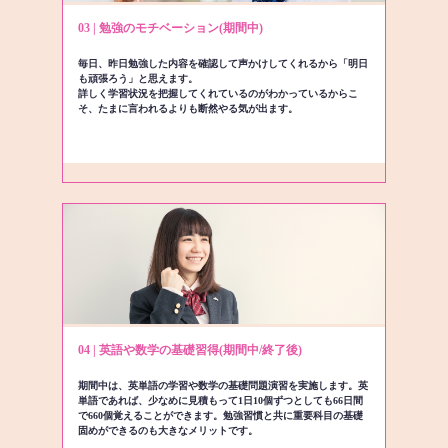
03 | 勉強のモチベーション(期間中)
毎日、昨日勉強した内容を確認して声かけしてくれるから「明日
も頑張ろう」と思えます。
詳しく学習状況を把握してくれているのがわかっているからこ
そ、たまに言われるよりも断然やる気が出ます。
04 | 英語や数学の基礎習得(期間中/終了後)
期間中は、英単語の学習や数学の基礎問題演習を実施します。英
単語であれば、少なめに見積もって1日10個ずつとしても66日間
で660個覚えることができます。勉強習慣と共に重要科目の基礎
固めができるのも大きなメリットです。