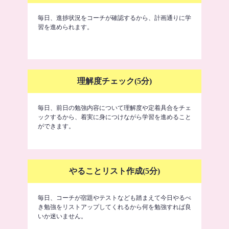
毎日、進捗状況をコーチが確認するから、計画通りに学
習を進められます。
理解度チェック(5分)
毎日、前日の勉強内容について理解度や定着具合をチェ
ックするから、着実に身につけながら学習を進めること
ができます。
やることリスト作成(5分)
毎日、コーチが宿題やテストなども踏まえて今日やるべ
き勉強をリストアップしてくれるから何を勉強すれば良
いか迷いません。