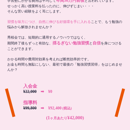
年間30万円前後
学習塾にかかる費用は平均して
と言われています。
せっかく高い授業料を払ったのに、伸びずじまい・・・
そんな苦い経験をよく耳にします。
習慣を味方につけ、自然に伸びる好循環を手に入れる
ことで、もう勉強の
悩みから解放されませんか？
秀桜会では、短期的に通用するノウハウではなく、
揺るぎない勉強習慣
自信
期間終了後もずっと有効な、
と
を身につける
ことができます。
かかる時間や費用対効果を考えれば断然効率的です。
お金も時間も無駄にしない、最初で最後の「勉強習慣習得」をはじめませ
んか？
入会金
¥22,000
➡︎ ¥0
指導料
¥99,800
➡︎ ¥92,400
(税込)
(1
¥42,000)
ヶ月あたり