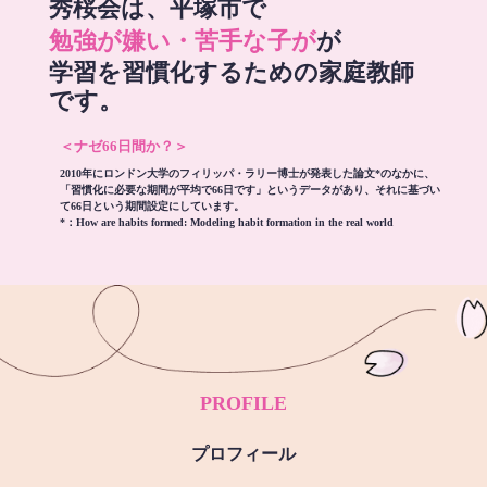
秀桜会は、平塚市で
勉強が嫌い・苦手な子が
が
学習を習慣化するための家庭教師
です。
＜ナゼ66日間か？＞
2010年にロンドン大学のフィリッパ・ラリー博士が発表した論文*のなかに、
「習慣化に必要な期間が平均で66日です」というデータがあり、それに基づい
て66日という期間設定にしています。
*：
How are habits formed: Modeling habit formation in the real world
PROFILE
プロフィール