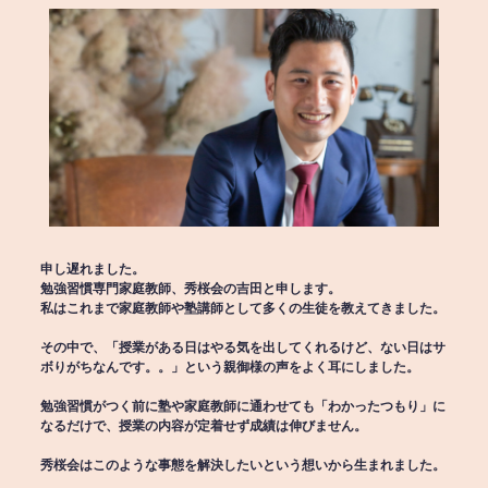
申し遅れました。
勉強習慣専門家庭教師、秀桜会の吉田と申します。
私はこれまで家庭教師や塾講師として多くの生徒を教えてきました。
その中で、「授業がある日はやる気を出してくれるけど、ない日はサ
ボりがちなんです。。」という親御様の声をよく耳にしました。
勉強習慣がつく前に塾や家庭教師に通わせても「わかったつもり」に
なるだけで、授業の内容が定着せず成績は伸びません。
秀桜会はこのような事態を解決したいという想いから生まれました。