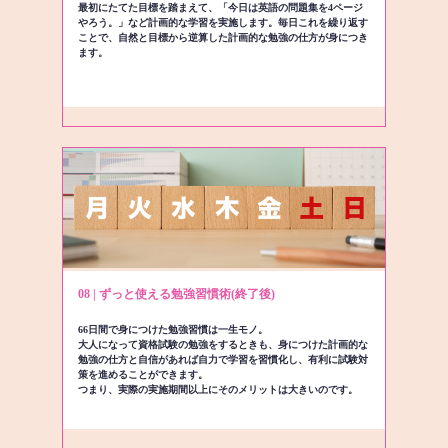
最初にたてた目標を踏まえて、「今日は英語の問題集を4ページ
やろう。」など計画的な学習を実施します。毎日これを繰り返す
ことで、自然と目標から逆算した計画的な勉強の仕方が身につき
ます。
08 | ずっと使える勉強習慣術(終了後)
66日間で身につけた勉強習慣は一生モノ。
大人になって資格試験の勉強をするときも、身につけた計画的な
勉強の仕方と自信があれば自力で学習を習慣化し、有利に試験対
策を進めることができます。
つまり、実際の実施期間以上にそのメリットは大きいのです。