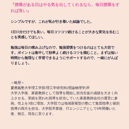
『授業がある日はやる気を出してくれるなら、毎日授業をす
れば良い』
シンプルですが、これが私が行き着いた結論でした。
1日15分だけでも良い。毎日コツコツ続けることが大きな変化を生むこ
とを実感してほしい。
勉強は毎日の積み上げなので、勉強習慣をつけるのはとても大切で
す。ポイントは集中して効率よく続けるコツを掴むこと。まずは短い
時間から無理なく学習できるようにサポートするので、一緒にがんば
りましょう。
＜略歴＞
慶應義塾大学理工学部/理工学研究科(理論物理学)卒
大学入学後、家庭教師として指導を開始し担当生徒の成績を大きく向
上させる。実績を買われ指導を担当していた家庭教師会社の運営に参
画。売上を3倍に増加。大学院では地域密着型の塾にて集団指導と個別
指導の両方を担当。大学院卒業後、ITエンジニアとして6年間働いた
後、独立。現在に至ります。