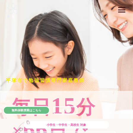
平塚市で勉強習慣専門家庭教師
15
毎日
分
無料体験授業はこちら
公式LINE
66
×
日で
小学生・中学生・高校生
対象