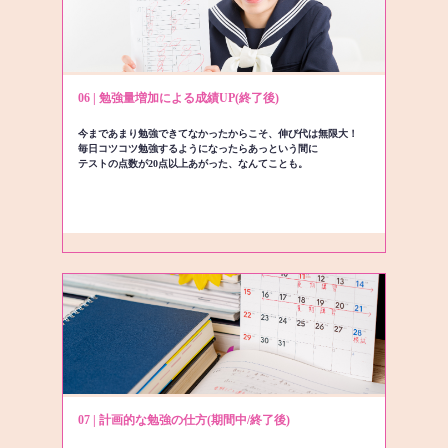
06 | 勉強量増加による成績UP(終了後)
今まであまり勉強できてなかったからこそ、伸び代は無限大！
毎日コツコツ勉強するようになったらあっという間に
テストの点数が20点以上あがった、なんてことも。
07 | 計画的な勉強の仕方(期間中/終了後)