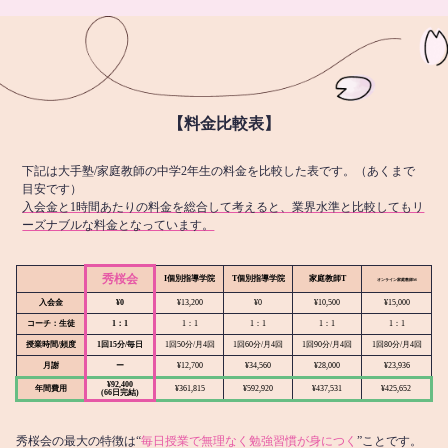
【料金比較表】
下記は大手塾/家庭教師の中学2年生の料金を比較した表です。（あくまで
目安です）
入会金と1時間あたりの料金を総合して考えると、業界水準と比較してもリ
ーズナブルな料金となっています。
秀桜会
I個別指導学院
T個別指導学院
家庭教師T
オンライン
家庭教師M
入会金
¥0
¥13,200
¥0
¥10,500
¥15,000
コーチ：生徒
1：1
1：1
1：1
1：1
1：1
授業時間/頻度
1回15分/毎日
1回50分/月4回
1回60分/月4回
1回90分/月4回
1回80分/月4回
月謝
ー
¥12,700
¥34,560
¥28,000
¥23,936
¥92,400
年間費用
¥361,815
¥592,920
¥437,531
¥425,652
(66日完結)
秀桜会の最大の特徴は“
毎日授業で無理なく勉強習慣が身につく
”ことです。