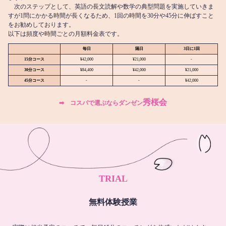
次のステップとして、英語の長文読解や数学の典型問題を実施していきま
すが1問にかかる時間が長くなるため、1回の時間を30分や45分に伸ばすこと
をお勧めしております。
以下は頻度や時間ごとの月額料金表です。
毎日
隔日
3日に1回
15分コース
¥42,000
¥21,000
-
30分コース
¥84,400
¥42,000
¥21,000
45分コース
-
-
¥42,000
秀桜会
➡︎ コスパで選ぶならダンゼン
TRIAL
無料体験授業