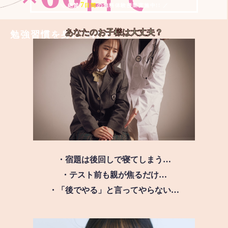
7
＼ 絶賛
日間
の無料体験授業実施中!! ／
あなたのお子様は
大丈夫？
勉強習慣を身につける
・宿題は後回しで寝てしまう…
・テスト前も親が焦るだけ…
・「後でやる」と言ってやらない…