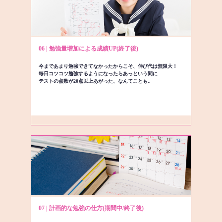
06 | 勉強量増加による成績UP(終了後)
今まであまり勉強できてなかったからこそ、伸び代は無限大！
毎日コツコツ勉強するようになったらあっという間に
テストの点数が20点以上あがった、なんてことも。
07 | 計画的な勉強の仕方(期間中/終了後)