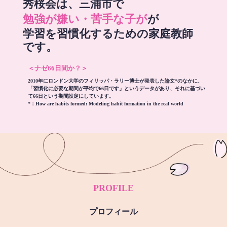
秀桜会は、三浦市で
勉強が嫌い・苦手な子が
が
学習を習慣化するための家庭教師
です。
＜ナゼ66日間か？＞
2010年にロンドン大学のフィリッパ・ラリー博士が発表した論文*のなかに、
「習慣化に必要な期間が平均で66日です」というデータがあり、それに基づい
て66日という期間設定にしています。
*：
How are habits formed: Modeling habit formation in the real world
PROFILE
プロフィール