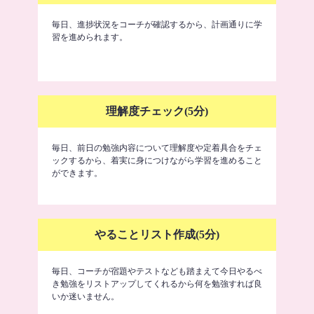
毎日、進捗状況をコーチが確認するから、計画通りに学
習を進められます。
理解度チェック(5分)
毎日、前日の勉強内容について理解度や定着具合をチェ
ックするから、着実に身につけながら学習を進めること
ができます。
やることリスト作成(5分)
毎日、コーチが宿題やテストなども踏まえて今日やるべ
き勉強をリストアップしてくれるから何を勉強すれば良
いか迷いません。