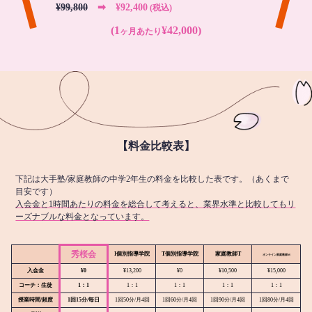
¥99,800
➡︎ ¥92,400
(税込)
(1
¥42,000)
ヶ月あたり
【料金比較表】
下記は大手塾/家庭教師の中学2年生の料金を比較した表です。（あくまで
目安です）
入会金と1時間あたりの料金を総合して考えると、業界水準と比較してもリ
ーズナブルな料金となっています。
秀桜会
I個別指導学院
T個別指導学院
家庭教師T
オンライン
家庭教師M
入会金
¥0
¥13,200
¥0
¥10,500
¥15,000
コーチ：生徒
1：1
1：1
1：1
1：1
1：1
授業時間/頻度
1回15分/毎日
1回50分/月4回
1回60分/月4回
1回90分/月4回
1回80分/月4回