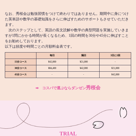
なお、秀桜会は勉強習慣をつけて終わりではありません。期間中に身につけ
た英単語や数学の基礎知識をさらに伸ばすためのサポートもさせていただき
ます。
次のステップとして、英語の長文読解や数学の典型問題を実施していきま
すが1問にかかる時間が長くなるため、1回の時間を30分や45分に伸ばすこと
をお勧めしております。
以下は頻度や時間ごとの月額料金表です。
毎日
隔日
3日に1回
15分コース
¥42,000
¥21,000
-
30分コース
¥84,400
¥42,000
¥21,000
45分コース
-
-
¥42,000
秀桜会
➡︎ コスパで選ぶならダンゼン
TRIAL