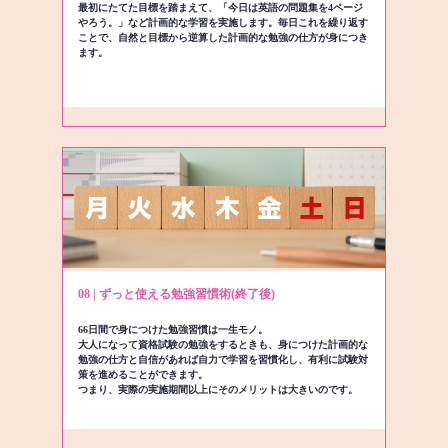
最初にたてた目標を踏まえて、「今日は英語の問題集を4ページ
やろう。」など計画的な学習を実施します。毎日これを繰り返す
ことで、自然と目標から逆算した計画的な勉強の仕方が身につき
ます。
08 | ずっと使える勉強習慣術(終了後)
66日間で身につけた勉強習慣は一生モノ。
大人になって資格試験の勉強をするときも、身につけた計画的な
勉強の仕方と自信があれば自力で学習を習慣化し、有利に試験対
策を進めることができます。
つまり、実際の実施期間以上にそのメリットは大きいのです。