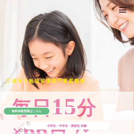
三浦市で勉強習慣専門家庭教師
15
毎日
分
無料体験授業はこちら
公式LINE
66
×
日で
小学生・中学生・高校生
対象