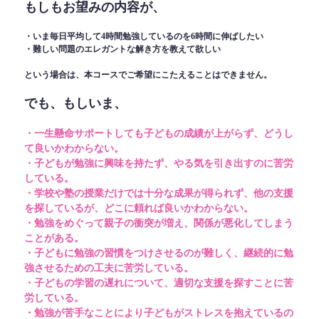
もしもお望みの内容が、
・いま毎日平均して4時間勉強しているのを6時間に伸ばしたい
・難しい問題のエレガントな解き方を教えて欲しい
という場合は、本コースでご希望にこたえることはできません。
でも、もしいま、
・一生懸命サポートしても子どもの成績が上がらず、どうし
て良いかわからない。
・子どもが勉強に興味を持たず、やる気を引き出すのに苦労
している。
・学校や塾の授業だけでは十分な成果が得られず、他の支援
を探しているが、どこに頼れば良いかわからない。
・勉強をめぐって親子の衝突が増え、関係が悪化してしまう
ことがある。
・子どもに勉強の習慣をつけさせるのが難しく、継続的に勉
強させるための工夫に苦労している。
・子どもの学習の遅れについて、適切な支援を探すことに苦
労している。
・勉強が苦手なことにより子どもがストレスを抱えているの