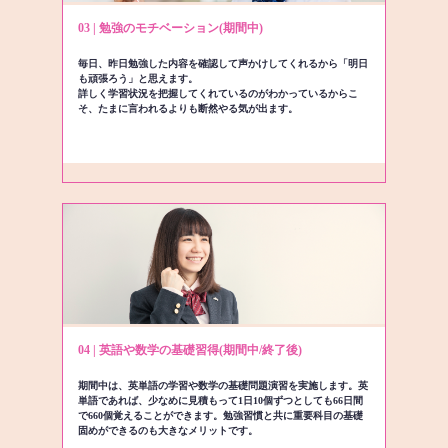
03 | 勉強のモチベーション(期間中)
毎日、昨日勉強した内容を確認して声かけしてくれるから「明日
も頑張ろう」と思えます。
詳しく学習状況を把握してくれているのがわかっているからこ
そ、たまに言われるよりも断然やる気が出ます。
04 | 英語や数学の基礎習得(期間中/終了後)
期間中は、英単語の学習や数学の基礎問題演習を実施します。英
単語であれば、少なめに見積もって1日10個ずつとしても66日間
で660個覚えることができます。勉強習慣と共に重要科目の基礎
固めができるのも大きなメリットです。