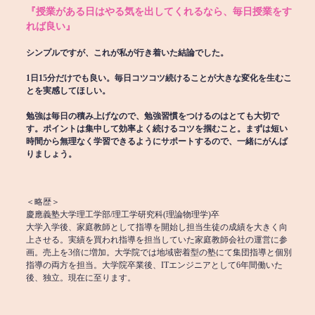
『授業がある日はやる気を出してくれるなら、毎日授業をす
れば良い』
シンプルですが、これが私が行き着いた結論でした。
1日15分だけでも良い。毎日コツコツ続けることが大きな変化を生むこ
とを実感してほしい。
勉強は毎日の積み上げなので、勉強習慣をつけるのはとても大切で
す。ポイントは集中して効率よく続けるコツを掴むこと。まずは短い
時間から無理なく学習できるようにサポートするので、一緒にがんば
りましょう。
＜略歴＞
慶應義塾大学理工学部/理工学研究科(理論物理学)卒
大学入学後、家庭教師として指導を開始し担当生徒の成績を大きく向
上させる。実績を買われ指導を担当していた家庭教師会社の運営に参
画。売上を3倍に増加。大学院では地域密着型の塾にて集団指導と個別
指導の両方を担当。大学院卒業後、ITエンジニアとして6年間働いた
後、独立。現在に至ります。