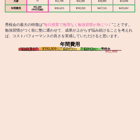
月謝
ー
¥12,700
¥34,560
¥28,000
¥23,936
¥92,400
年間費用
¥361,815
¥592,920
¥437,531
¥425,652
(66日完結)
秀桜会の最大の特徴は“
毎日授業で無理なく勉強習慣が身につく
”ことです。
勉強習慣がつく前に塾に通わせて、成果が上がらず悩み続けることを考えれ
ば、コストパフォーマンスの良さを実感していただけると思います。
年間費用
¥592,920
I個別指導学院
T個別指導学院
家庭教師T
家庭教師M
秀桜会
¥437,531
¥425,652
¥361,815
¥92,400