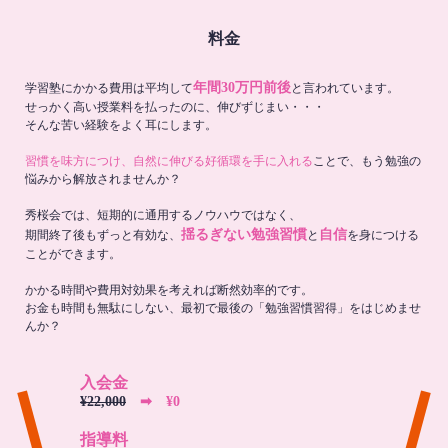
料金
年間30万円前後
学習塾にかかる費用は平均して
と言われています。
せっかく高い授業料を払ったのに、伸びずじまい・・・
そんな苦い経験をよく耳にします。
習慣を味方につけ、自然に伸びる好循環を手に入れる
ことで、もう勉強の
悩みから解放されませんか？
秀桜会では、短期的に通用するノウハウではなく、
揺るぎない勉強習慣
自信
期間終了後もずっと有効な、
と
を身につける
ことができます。
かかる時間や費用対効果を考えれば断然効率的です。
お金も時間も無駄にしない、最初で最後の「勉強習慣習得」をはじめませ
んか？
入会金
¥22,000
➡︎ ¥0
指導料