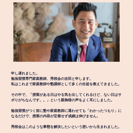
申し遅れました。
勉強習慣専門家庭教師、秀桜会の吉田と申します。
私はこれまで家庭教師や塾講師として多くの生徒を教えてきました。
その中で、「授業がある日はやる気を出してくれるけど、ない日はサ
ボりがちなんです。。」という親御様の声をよく耳にしました。
勉強習慣がつく前に塾や家庭教師に通わせても「わかったつもり」に
なるだけで、授業の内容が定着せず成績は伸びません。
秀桜会はこのような事態を解決したいという想いから生まれました。