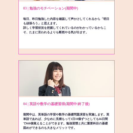
03 | 勉強のモチベーション(期間中)
毎日、昨日勉強した内容を確認して声かけしてくれるから「明日
も頑張ろう」と思えます。
詳しく学習状況を把握してくれているのがわかっているからこ
そ、たまに言われるよりも断然やる気が出ます。
04 | 英語や数学の基礎習得(期間中/終了後)
期間中は、英単語の学習や数学の基礎問題演習を実施します。英
単語であれば、少なめに見積もって1日10個ずつとしても66日間
で660個覚えることができます。勉強習慣と共に重要科目の基礎
固めができるのも大きなメリットです。