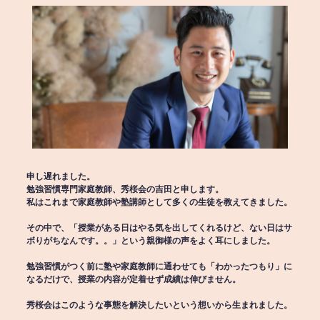
申し遅れました。
勉強習慣専門家庭教師、秀桜会の吉田と申します。
私はこれまで家庭教師や塾講師として多くの生徒を教えてきました。
その中で、「授業がある日はやる気を出してくれるけど、ない日はサ
ボりがちなんです。。」という親御様の声をよく耳にしました。
勉強習慣がつく前に塾や家庭教師に通わせても「わかったつもり」に
なるだけで、授業の内容が定着せず成績は伸びません。
秀桜会はこのような事態を解決したいという想いから生まれました。