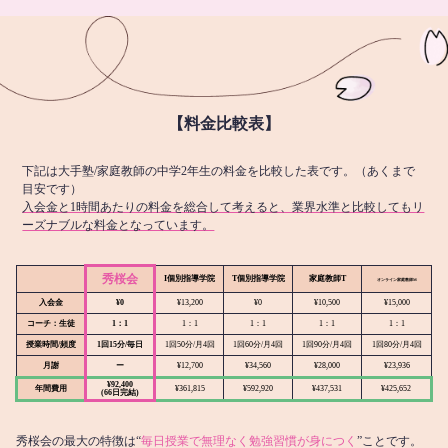
【料金比較表】
下記は大手塾/家庭教師の中学2年生の料金を比較した表です。（あくまで
目安です）
入会金と1時間あたりの料金を総合して考えると、業界水準と比較してもリ
ーズナブルな料金となっています。
秀桜会
I個別指導学院
T個別指導学院
家庭教師T
オンライン
家庭教師M
入会金
¥0
¥13,200
¥0
¥10,500
¥15,000
コーチ：生徒
1：1
1：1
1：1
1：1
1：1
授業時間/頻度
1回15分/毎日
1回50分/月4回
1回60分/月4回
1回90分/月4回
1回80分/月4回
月謝
ー
¥12,700
¥34,560
¥28,000
¥23,936
¥92,400
年間費用
¥361,815
¥592,920
¥437,531
¥425,652
(66日完結)
秀桜会の最大の特徴は“
毎日授業で無理なく勉強習慣が身につく
”ことです。