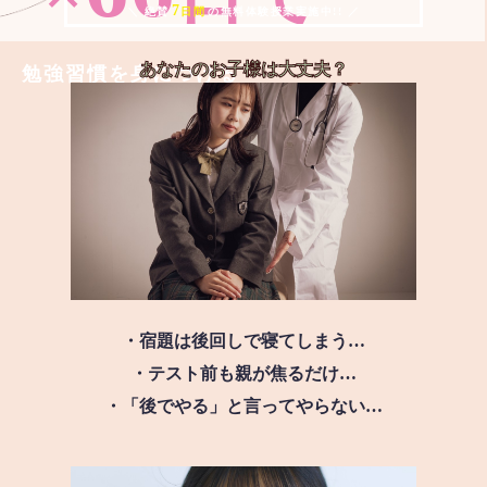
7
＼ 絶賛
日間
の無料体験授業実施中!! ／
あなたのお子様は
大丈夫？
勉強習慣を身につける
・宿題は後回しで寝てしまう…
・テスト前も親が焦るだけ…
・「後でやる」と言ってやらない…