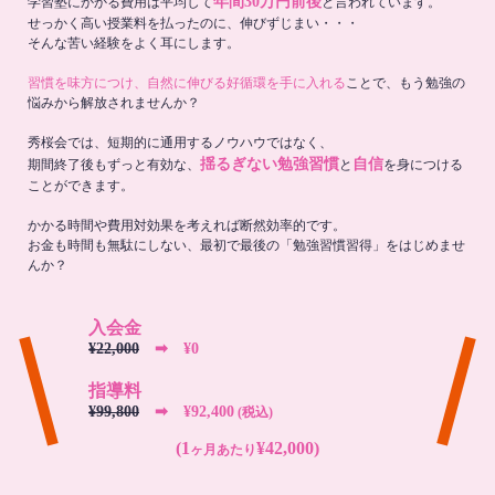
年間30万円前後
学習塾にかかる費用は平均して
と言われています。
せっかく高い授業料を払ったのに、伸びずじまい・・・
そんな苦い経験をよく耳にします。
習慣を味方につけ、自然に伸びる好循環を手に入れる
ことで、もう勉強の
悩みから解放されませんか？
秀桜会では、短期的に通用するノウハウではなく、
揺るぎない勉強習慣
自信
期間終了後もずっと有効な、
と
を身につける
ことができます。
かかる時間や費用対効果を考えれば断然効率的です。
お金も時間も無駄にしない、最初で最後の「勉強習慣習得」をはじめませ
んか？
入会金
¥22,000
➡︎ ¥0
指導料
¥99,800
➡︎ ¥92,400
(税込)
(1
¥42,000)
ヶ月あたり