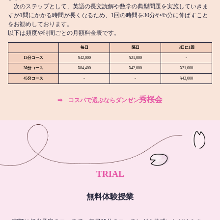
次のステップとして、英語の長文読解や数学の典型問題を実施していきま
すが1問にかかる時間が長くなるため、1回の時間を30分や45分に伸ばすこと
をお勧めしております。
以下は頻度や時間ごとの月額料金表です。
毎日
隔日
3日に1回
15分コース
¥42,000
¥21,000
-
30分コース
¥84,400
¥42,000
¥21,000
45分コース
-
-
¥42,000
秀桜会
➡︎ コスパで選ぶならダンゼン
TRIAL
無料体験授業