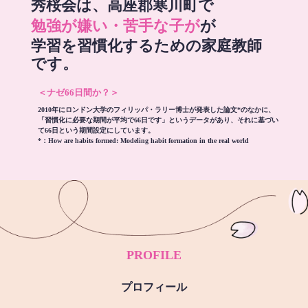
秀桜会は、高座郡寒川町で
勉強が嫌い・苦手な子が
が
学習を習慣化するための家庭教師
です。
＜ナゼ66日間か？＞
2010年にロンドン大学のフィリッパ・ラリー博士が発表した論文*のなかに、
「習慣化に必要な期間が平均で66日です」というデータがあり、それに基づい
て66日という期間設定にしています。
*：
How are habits formed: Modeling habit formation in the real world
PROFILE
プロフィール