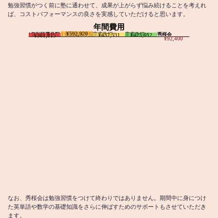
勉強習慣がつく前に塾に通わせて、成果が上がらず悩み続けることを考えれ
ば、コストパフォーマンスの良さを実感していただけると思います。
年間費用
¥592,920
I個別指導学院
T個別指導学院
家庭教師T
家庭教師M
秀桜会
¥437,531
¥425,652
¥361,815
¥92,400
なお、秀桜会は勉強習慣をつけて終わりではありません。期間中に身につけ
た英単語や数学の基礎知識をさらに伸ばすためのサポートもさせていただき
ます。