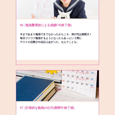
06 | 勉強量増加による成績UP(終了後)
今まであまり勉強できてなかったからこそ、伸び代は無限大！
毎日コツコツ勉強するようになったらあっという間に
テストの点数が20点以上あがった、なんてことも。
07 | 計画的な勉強の仕方(期間中/終了後)