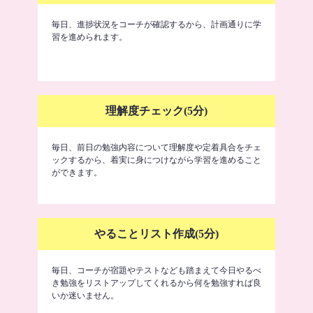
毎日、進捗状況をコーチが確認するから、計画通りに学
習を進められます。
理解度チェック(5分)
毎日、前日の勉強内容について理解度や定着具合をチェ
ックするから、着実に身につけながら学習を進めること
ができます。
やることリスト作成(5分)
毎日、コーチが宿題やテストなども踏まえて今日やるべ
き勉強をリストアップしてくれるから何を勉強すれば良
いか迷いません。