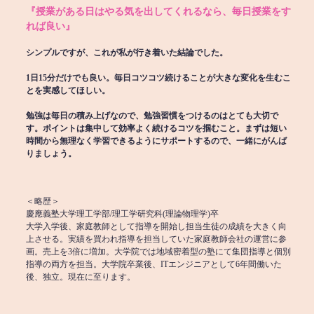
『授業がある日はやる気を出してくれるなら、毎日授業をす
れば良い』
シンプルですが、これが私が行き着いた結論でした。
1日15分だけでも良い。毎日コツコツ続けることが大きな変化を生むこ
とを実感してほしい。
勉強は毎日の積み上げなので、勉強習慣をつけるのはとても大切で
す。ポイントは集中して効率よく続けるコツを掴むこと。まずは短い
時間から無理なく学習できるようにサポートするので、一緒にがんば
りましょう。
＜略歴＞
慶應義塾大学理工学部/理工学研究科(理論物理学)卒
大学入学後、家庭教師として指導を開始し担当生徒の成績を大きく向
上させる。実績を買われ指導を担当していた家庭教師会社の運営に参
画。売上を3倍に増加。大学院では地域密着型の塾にて集団指導と個別
指導の両方を担当。大学院卒業後、ITエンジニアとして6年間働いた
後、独立。現在に至ります。