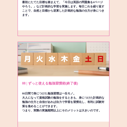
最初にたてた目標を踏まえて、「今日は英語の問題集を4ページ
やろう。」など計画的な学習を実施します。毎日これを繰り返す
ことで、自然と目標から逆算した計画的な勉強の仕方が身につき
ます。
08 | ずっと使える勉強習慣術(終了後)
66日間で身につけた勉強習慣は一生モノ。
大人になって資格試験の勉強をするときも、身につけた計画的な
勉強の仕方と自信があれば自力で学習を習慣化し、有利に試験対
策を進めることができます。
つまり、実際の実施期間以上にそのメリットは大きいのです。