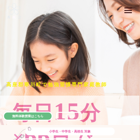
高座郡寒川町で勉強習慣専門家庭教師
15
毎日
分
無料体験授業はこちら
公式LINE
66
×
日で
小学生・中学生・高校生
対象