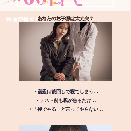
7
＼ 絶賛
日間
の無料体験授業実施中!! ／
あなたのお子様は
大丈夫？
勉強習慣を身につける
・宿題は後回しで寝てしまう…
・テスト前も親が焦るだけ…
・「後でやる」と言ってやらない…