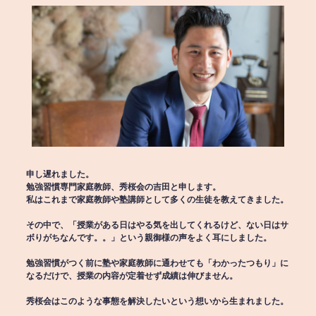
申し遅れました。
勉強習慣専門家庭教師、秀桜会の吉田と申します。
私はこれまで家庭教師や塾講師として多くの生徒を教えてきました。
その中で、「授業がある日はやる気を出してくれるけど、ない日はサ
ボりがちなんです。。」という親御様の声をよく耳にしました。
勉強習慣がつく前に塾や家庭教師に通わせても「わかったつもり」に
なるだけで、授業の内容が定着せず成績は伸びません。
秀桜会はこのような事態を解決したいという想いから生まれました。