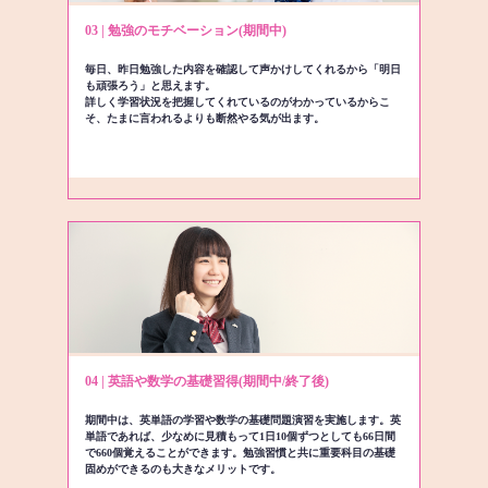
03 | 勉強のモチベーション(期間中)
毎日、昨日勉強した内容を確認して声かけしてくれるから「明日
も頑張ろう」と思えます。
詳しく学習状況を把握してくれているのがわかっているからこ
そ、たまに言われるよりも断然やる気が出ます。
04 | 英語や数学の基礎習得(期間中/終了後)
期間中は、英単語の学習や数学の基礎問題演習を実施します。英
単語であれば、少なめに見積もって1日10個ずつとしても66日間
で660個覚えることができます。勉強習慣と共に重要科目の基礎
固めができるのも大きなメリットです。