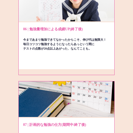
06 | 勉強量増加による成績UP(終了後)
今まであまり勉強できてなかったからこそ、伸び代は無限大！
毎日コツコツ勉強するようになったらあっという間に
テストの点数が20点以上あがった、なんてことも。
07 | 計画的な勉強の仕方(期間中/終了後)