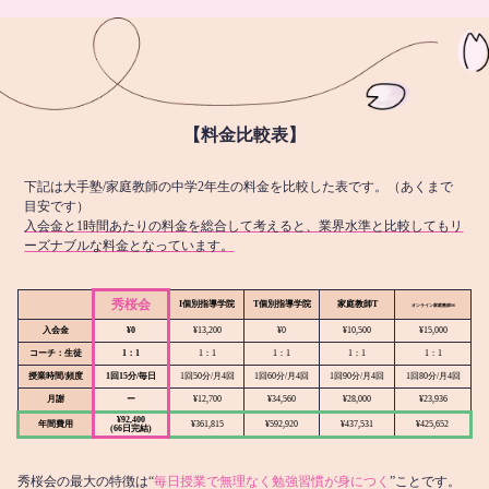
【料金比較表】
下記は大手塾/家庭教師の中学2年生の料金を比較した表です。（あくまで
目安です）
入会金と1時間あたりの料金を総合して考えると、業界水準と比較してもリ
ーズナブルな料金となっています。
秀桜会
I個別指導学院
T個別指導学院
家庭教師T
オンライン
家庭教師M
入会金
¥0
¥13,200
¥0
¥10,500
¥15,000
コーチ：生徒
1：1
1：1
1：1
1：1
1：1
授業時間/頻度
1回15分/毎日
1回50分/月4回
1回60分/月4回
1回90分/月4回
1回80分/月4回
月謝
ー
¥12,700
¥34,560
¥28,000
¥23,936
¥92,400
年間費用
¥361,815
¥592,920
¥437,531
¥425,652
(66日完結)
秀桜会の最大の特徴は“
毎日授業で無理なく勉強習慣が身につく
”ことです。