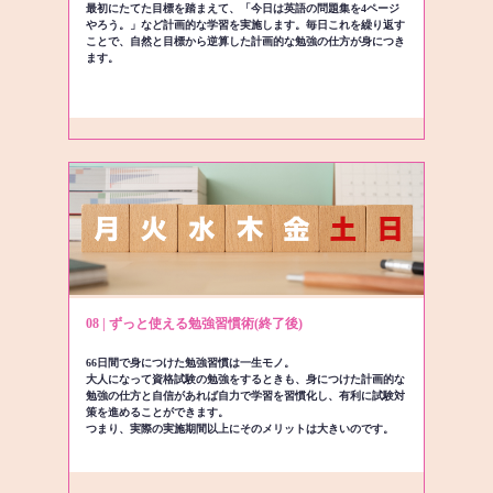
最初にたてた目標を踏まえて、「今日は英語の問題集を4ページ
やろう。」など計画的な学習を実施します。毎日これを繰り返す
ことで、自然と目標から逆算した計画的な勉強の仕方が身につき
ます。
08 | ずっと使える勉強習慣術(終了後)
66日間で身につけた勉強習慣は一生モノ。
大人になって資格試験の勉強をするときも、身につけた計画的な
勉強の仕方と自信があれば自力で学習を習慣化し、有利に試験対
策を進めることができます。
つまり、実際の実施期間以上にそのメリットは大きいのです。