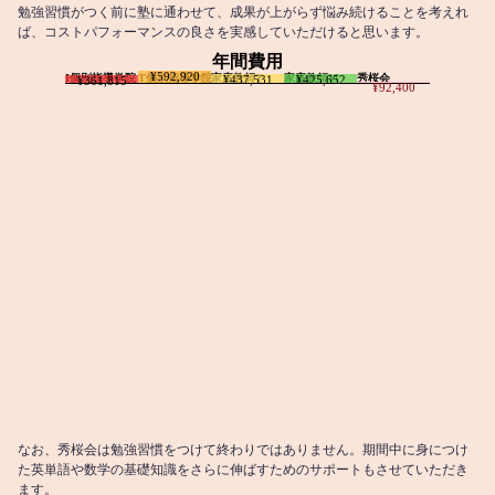
勉強習慣がつく前に塾に通わせて、成果が上がらず悩み続けることを考えれ
ば、コストパフォーマンスの良さを実感していただけると思います。
年間費用
¥592,920
I個別指導学院
T個別指導学院
家庭教師T
家庭教師M
秀桜会
¥437,531
¥425,652
¥361,815
¥92,400
なお、秀桜会は勉強習慣をつけて終わりではありません。期間中に身につけ
た英単語や数学の基礎知識をさらに伸ばすためのサポートもさせていただき
ます。