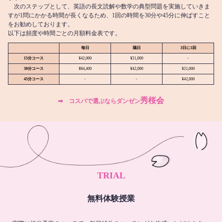
次のステップとして、英語の長文読解や数学の典型問題を実施していきま
すが1問にかかる時間が長くなるため、1回の時間を30分や45分に伸ばすこと
をお勧めしております。
以下は頻度や時間ごとの月額料金表です。
毎日
隔日
3日に1回
15分コース
¥42,000
¥21,000
-
30分コース
¥84,400
¥42,000
¥21,000
45分コース
-
-
¥42,000
秀桜会
➡︎ コスパで選ぶならダンゼン
TRIAL
無料体験授業