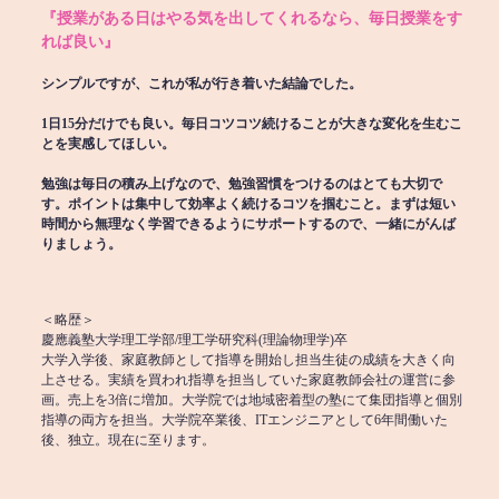
『授業がある日はやる気を出してくれるなら、毎日授業をす
れば良い』
シンプルですが、これが私が行き着いた結論でした。
1日15分だけでも良い。毎日コツコツ続けることが大きな変化を生むこ
とを実感してほしい。
勉強は毎日の積み上げなので、勉強習慣をつけるのはとても大切で
す。ポイントは集中して効率よく続けるコツを掴むこと。まずは短い
時間から無理なく学習できるようにサポートするので、一緒にがんば
りましょう。
＜略歴＞
慶應義塾大学理工学部/理工学研究科(理論物理学)卒
大学入学後、家庭教師として指導を開始し担当生徒の成績を大きく向
上させる。実績を買われ指導を担当していた家庭教師会社の運営に参
画。売上を3倍に増加。大学院では地域密着型の塾にて集団指導と個別
指導の両方を担当。大学院卒業後、ITエンジニアとして6年間働いた
後、独立。現在に至ります。