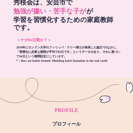
秀桜会は、安芸市で
勉強が嫌い・苦手な子が
が
学習を習慣化するための家庭教師
です。
＜ナゼ66日間か？＞
2010年にロンドン大学のフィリッパ・ラリー博士が発表した論文*のなかに、
「習慣化に必要な期間が平均で66日です」というデータがあり、それに基づい
て66日という期間設定にしています。
*：
How are habits formed: Modeling habit formation in the real world
PROFILE
プロフィール