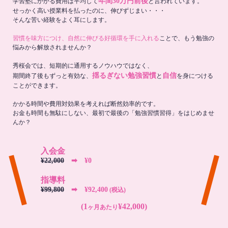
年間30万円前後
学習塾にかかる費用は平均して
と言われています。
せっかく高い授業料を払ったのに、伸びずじまい・・・
そんな苦い経験をよく耳にします。
習慣を味方につけ、自然に伸びる好循環を手に入れる
ことで、もう勉強の
悩みから解放されませんか？
秀桜会では、短期的に通用するノウハウではなく、
揺るぎない勉強習慣
自信
期間終了後もずっと有効な、
と
を身につける
ことができます。
かかる時間や費用対効果を考えれば断然効率的です。
お金も時間も無駄にしない、最初で最後の「勉強習慣習得」をはじめませ
んか？
入会金
¥22,000
➡︎ ¥0
指導料
¥99,800
➡︎ ¥92,400
(税込)
(1
¥42,000)
ヶ月あたり