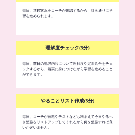
毎日、進捗状況をコーチが確認するから、計画通りに学
習を進められます。
理解度チェック(5分)
毎日、前日の勉強内容について理解度や定着具合をチェ
ックするから、着実に身につけながら学習を進めること
ができます。
やることリスト作成(5分)
毎日、コーチが宿題やテストなども踏まえて今日やるべ
き勉強をリストアップしてくれるから何を勉強すれば良
いか迷いません。