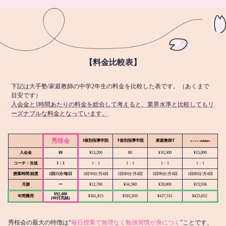
【料金比較表】
下記は大手塾/家庭教師の中学2年生の料金を比較した表です。（あくまで
目安です）
入会金と1時間あたりの料金を総合して考えると、業界水準と比較してもリ
ーズナブルな料金となっています。
秀桜会
I個別指導学院
T個別指導学院
家庭教師T
オンライン
家庭教師M
入会金
¥0
¥13,200
¥0
¥10,500
¥15,000
コーチ：生徒
1：1
1：1
1：1
1：1
1：1
授業時間/頻度
1回15分/毎日
1回50分/月4回
1回60分/月4回
1回90分/月4回
1回80分/月4回
月謝
ー
¥12,700
¥34,560
¥28,000
¥23,936
¥92,400
年間費用
¥361,815
¥592,920
¥437,531
¥425,652
(66日完結)
秀桜会の最大の特徴は“
毎日授業で無理なく勉強習慣が身につく
”ことです。