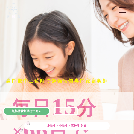
高岡郡中土佐町で勉強習慣専門家庭教師
15
毎日
分
無料体験授業はこちら
公式LINE
66
×
日で
小学生・中学生・高校生
対象