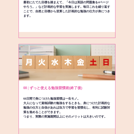
最初にたてた目標を踏まえて、「今日は英語の問題集を4ページ
やろう。」など計画的な学習を実施します。毎日これを繰り返す
ことで、自然と目標から逆算した計画的な勉強の仕方が身につき
ます。
08 | ずっと使える勉強習慣術(終了後)
66日間で身につけた勉強習慣は一生モノ。
大人になって資格試験の勉強をするときも、身につけた計画的な
勉強の仕方と自信があれば自力で学習を習慣化し、有利に試験対
策を進めることができます。
つまり、実際の実施期間以上にそのメリットは大きいのです。