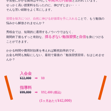
年間30万円前後
学習塾にかかる費用は平均して
と言われています。
せっかく高い授業料を払ったのに、伸びずじまい・・・
そんな苦い経験をよく耳にします。
習慣を味方につけ、自然に伸びる好循環を手に入れる
ことで、もう勉強の
悩みから解放されませんか？
秀桜会では、短期的に通用するノウハウではなく、
揺るぎない勉強習慣
自信
期間終了後もずっと有効な、
と
を身につける
ことができます。
かかる時間や費用対効果を考えれば断然効率的です。
お金も時間も無駄にしない、最初で最後の「勉強習慣習得」をはじめませ
んか？
入会金
¥22,000
➡︎ ¥0
指導料
¥99,800
➡︎ ¥92,400
(税込)
(1
¥42,000)
ヶ月あたり