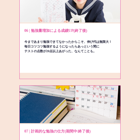
06 | 勉強量増加による成績UP(終了後)
今まであまり勉強できてなかったからこそ、伸び代は無限大！
毎日コツコツ勉強するようになったらあっという間に
テストの点数が20点以上あがった、なんてことも。
07 | 計画的な勉強の仕方(期間中/終了後)