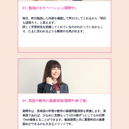
03 | 勉強のモチベーション(期間中)
毎日、昨日勉強した内容を確認して声かけしてくれるから「明日
も頑張ろう」と思えます。
詳しく学習状況を把握してくれているのがわかっているからこ
そ、たまに言われるよりも断然やる気が出ます。
04 | 英語や数学の基礎習得(期間中/終了後)
期間中は、英単語の学習や数学の基礎問題演習を実施します。英
単語であれば、少なめに見積もって1日10個ずつとしても66日間
で660個覚えることができます。勉強習慣と共に重要科目の基礎
固めができるのも大きなメリットです。