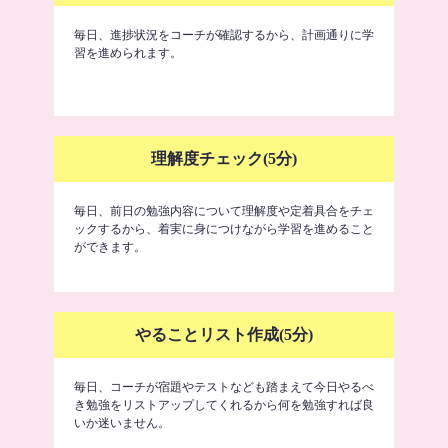
毎日、進捗状況をコーチが確認するから、計画通りに学
習を進められます。
理解度チェック(5分)
毎日、前日の勉強内容について理解度や定着具合をチェ
ックするから、着実に身につけながら学習を進めること
ができます。
やることリスト作成(5分)
毎日、コーチが宿題やテストなども踏まえて今日やるべ
き勉強をリストアップしてくれるから何を勉強すれば良
いか迷いません。