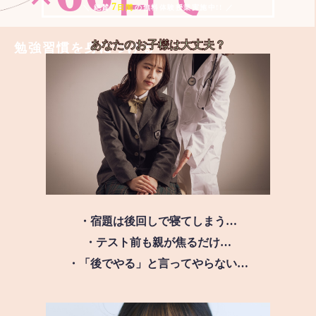
7
＼ 絶賛
日間
の無料体験授業実施中!! ／
あなたのお子様は
大丈夫？
勉強習慣を身につける
・宿題は後回しで寝てしまう…
・テスト前も親が焦るだけ…
・「後でやる」と言ってやらない…