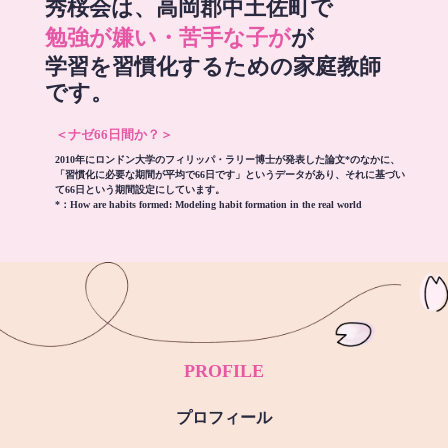
秀桜会は、高岡郡中土佐町で
勉強が嫌い・苦手な子が
が
学習を習慣化するための家庭教師
です。
＜ナゼ66日間か？＞
2010年にロンドン大学のフィリッパ・ラリー博士が発表した論文*のなかに、
「習慣化に必要な期間が平均で66日です」というデータがあり、それに基づい
て66日という期間設定にしています。
*：
How are habits formed: Modeling habit formation in the real world
PROFILE
プロフィール