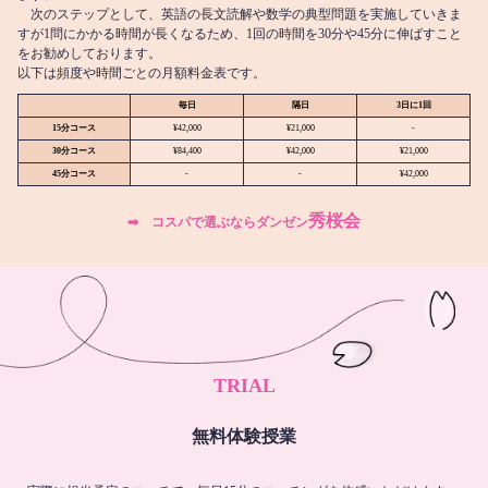
次のステップとして、英語の長文読解や数学の典型問題を実施していきま
すが1問にかかる時間が長くなるため、1回の時間を30分や45分に伸ばすこと
をお勧めしております。
以下は頻度や時間ごとの月額料金表です。
毎日
隔日
3日に1回
15分コース
¥42,000
¥21,000
-
30分コース
¥84,400
¥42,000
¥21,000
45分コース
-
-
¥42,000
秀桜会
➡︎ コスパで選ぶならダンゼン
TRIAL
無料体験授業