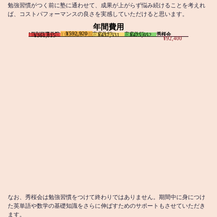
勉強習慣がつく前に塾に通わせて、成果が上がらず悩み続けることを考えれ
ば、コストパフォーマンスの良さを実感していただけると思います。
年間費用
¥592,920
I個別指導学院
T個別指導学院
家庭教師T
家庭教師M
秀桜会
¥437,531
¥425,652
¥361,815
¥92,400
なお、秀桜会は勉強習慣をつけて終わりではありません。期間中に身につけ
た英単語や数学の基礎知識をさらに伸ばすためのサポートもさせていただき
ます。