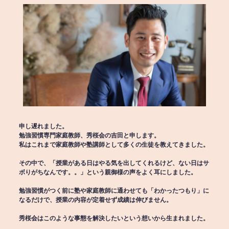
申し遅れました。
勉強習慣専門家庭教師、秀桜会の吉田と申します。
私はこれまで家庭教師や塾講師として多くの生徒を教えてきました。
その中で、「授業がある日はやる気を出してくれるけど、ない日はサ
ボりがちなんです。。」という親御様の声をよく耳にしました。
勉強習慣がつく前に塾や家庭教師に通わせても「わかったつもり」に
なるだけで、授業の内容が定着せず成績は伸びません。
秀桜会はこのような事態を解決したいという想いから生まれました。