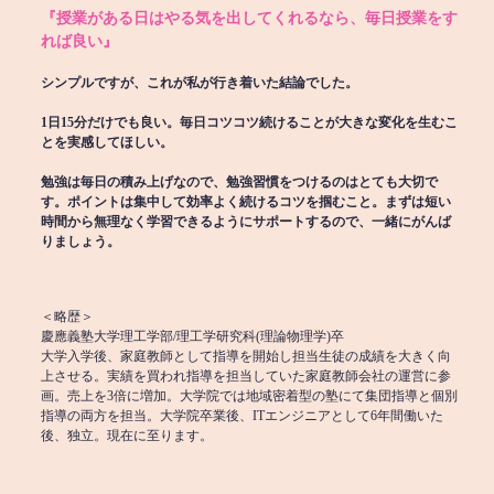
『授業がある日はやる気を出してくれるなら、毎日授業をす
れば良い』
シンプルですが、これが私が行き着いた結論でした。
1日15分だけでも良い。毎日コツコツ続けることが大きな変化を生むこ
とを実感してほしい。
勉強は毎日の積み上げなので、勉強習慣をつけるのはとても大切で
す。ポイントは集中して効率よく続けるコツを掴むこと。まずは短い
時間から無理なく学習できるようにサポートするので、一緒にがんば
りましょう。
＜略歴＞
慶應義塾大学理工学部/理工学研究科(理論物理学)卒
大学入学後、家庭教師として指導を開始し担当生徒の成績を大きく向
上させる。実績を買われ指導を担当していた家庭教師会社の運営に参
画。売上を3倍に増加。大学院では地域密着型の塾にて集団指導と個別
指導の両方を担当。大学院卒業後、ITエンジニアとして6年間働いた
後、独立。現在に至ります。