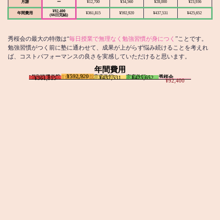
月謝
ー
¥12,700
¥34,560
¥28,000
¥23,936
¥92,400
年間費用
¥361,815
¥592,920
¥437,531
¥425,652
(66日完結)
秀桜会の最大の特徴は“
毎日授業で無理なく勉強習慣が身につく
”ことです。
勉強習慣がつく前に塾に通わせて、成果が上がらず悩み続けることを考えれ
ば、コストパフォーマンスの良さを実感していただけると思います。
年間費用
¥592,920
I個別指導学院
T個別指導学院
家庭教師T
家庭教師M
秀桜会
¥437,531
¥425,652
¥361,815
¥92,400