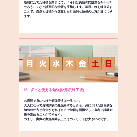
最初にたてた目標を踏まえて、「今日は英語の問題集を4ページ
やろう。」など計画的な学習を実施します。毎日これを繰り返す
ことで、自然と目標から逆算した計画的な勉強の仕方が身につき
ます。
08 | ずっと使える勉強習慣術(終了後)
66日間で身につけた勉強習慣は一生モノ。
大人になって資格試験の勉強をするときも、身につけた計画的な
勉強の仕方と自信があれば自力で学習を習慣化し、有利に試験対
策を進めることができます。
つまり、実際の実施期間以上にそのメリットは大きいのです。