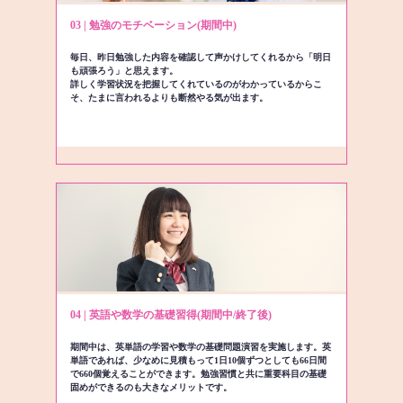
03 | 勉強のモチベーション(期間中)
毎日、昨日勉強した内容を確認して声かけしてくれるから「明日
も頑張ろう」と思えます。
詳しく学習状況を把握してくれているのがわかっているからこ
そ、たまに言われるよりも断然やる気が出ます。
04 | 英語や数学の基礎習得(期間中/終了後)
期間中は、英単語の学習や数学の基礎問題演習を実施します。英
単語であれば、少なめに見積もって1日10個ずつとしても66日間
で660個覚えることができます。勉強習慣と共に重要科目の基礎
固めができるのも大きなメリットです。