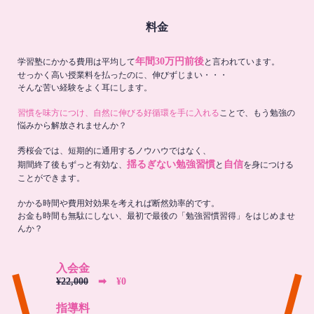
料金
年間30万円前後
学習塾にかかる費用は平均して
と言われています。
せっかく高い授業料を払ったのに、伸びずじまい・・・
そんな苦い経験をよく耳にします。
習慣を味方につけ、自然に伸びる好循環を手に入れる
ことで、もう勉強の
悩みから解放されませんか？
秀桜会では、短期的に通用するノウハウではなく、
揺るぎない勉強習慣
自信
期間終了後もずっと有効な、
と
を身につける
ことができます。
かかる時間や費用対効果を考えれば断然効率的です。
お金も時間も無駄にしない、最初で最後の「勉強習慣習得」をはじめませ
んか？
入会金
¥22,000
➡︎ ¥0
指導料