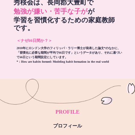
秀桜会は、長岡郡大豊町で
勉強が嫌い・苦手な子が
が
学習を習慣化するための家庭教師
です。
＜ナゼ66日間か？＞
2010年にロンドン大学のフィリッパ・ラリー博士が発表した論文*のなかに、
「習慣化に必要な期間が平均で66日です」というデータがあり、それに基づい
て66日という期間設定にしています。
*：
How are habits formed: Modeling habit formation in the real world
PROFILE
プロフィール