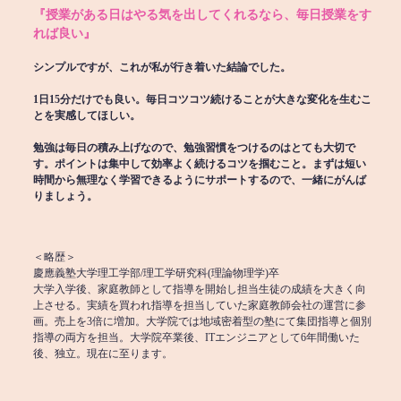
『授業がある日はやる気を出してくれるなら、毎日授業をす
れば良い』
シンプルですが、これが私が行き着いた結論でした。
1日15分だけでも良い。毎日コツコツ続けることが大きな変化を生むこ
とを実感してほしい。
勉強は毎日の積み上げなので、勉強習慣をつけるのはとても大切で
す。ポイントは集中して効率よく続けるコツを掴むこと。まずは短い
時間から無理なく学習できるようにサポートするので、一緒にがんば
りましょう。
＜略歴＞
慶應義塾大学理工学部/理工学研究科(理論物理学)卒
大学入学後、家庭教師として指導を開始し担当生徒の成績を大きく向
上させる。実績を買われ指導を担当していた家庭教師会社の運営に参
画。売上を3倍に増加。大学院では地域密着型の塾にて集団指導と個別
指導の両方を担当。大学院卒業後、ITエンジニアとして6年間働いた
後、独立。現在に至ります。