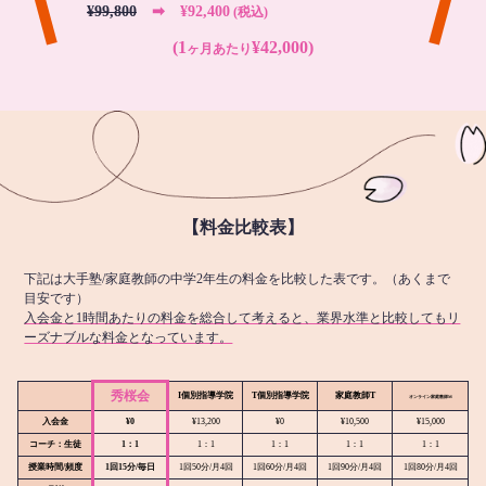
¥99,800
➡︎ ¥92,400
(税込)
(1
¥42,000)
ヶ月あたり
【料金比較表】
下記は大手塾/家庭教師の中学2年生の料金を比較した表です。（あくまで
目安です）
入会金と1時間あたりの料金を総合して考えると、業界水準と比較してもリ
ーズナブルな料金となっています。
秀桜会
I個別指導学院
T個別指導学院
家庭教師T
オンライン
家庭教師M
入会金
¥0
¥13,200
¥0
¥10,500
¥15,000
コーチ：生徒
1：1
1：1
1：1
1：1
1：1
授業時間/頻度
1回15分/毎日
1回50分/月4回
1回60分/月4回
1回90分/月4回
1回80分/月4回