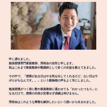
申し遅れました。
勉強習慣専門家庭教師、秀桜会の吉田と申します。
私はこれまで家庭教師や塾講師として多くの生徒を教えてきました。
その中で、「授業がある日はやる気を出してくれるけど、ない日はサ
ボりがちなんです。。」という親御様の声をよく耳にしました。
勉強習慣がつく前に塾や家庭教師に通わせても「わかったつもり」に
なるだけで、授業の内容が定着せず成績は伸びません。
秀桜会はこのような事態を解決したいという想いから生まれました。