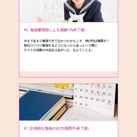
06 | 勉強量増加による成績UP(終了後)
今まであまり勉強できてなかったからこそ、伸び代は無限大！
毎日コツコツ勉強するようになったらあっという間に
テストの点数が20点以上あがった、なんてことも。
07 | 計画的な勉強の仕方(期間中/終了後)