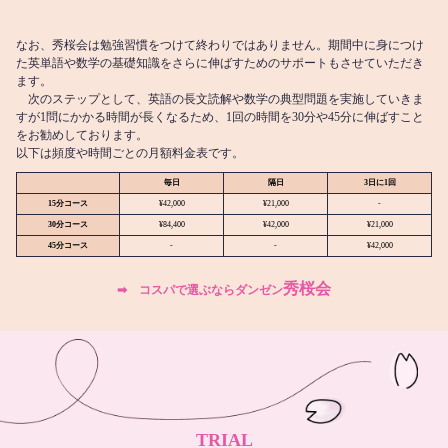
なお、秀桜会は勉強習慣をつけて終わりではありません。期間中に身につけ
た英単語や数学の基礎知識をさらに伸ばすためのサポートもさせていただき
ます。
次のステップとして、英語の長文読解や数学の典型問題を実施していきま
すが1問にかかる時間が長くなるため、1回の時間を30分や45分に伸ばすこと
をお勧めしております。
以下は頻度や時間ごとの月額料金表です。
毎日
隔日
3日に1回
15分コース
¥42,000
¥21,000
-
30分コース
¥84,400
¥42,000
¥21,000
45分コース
-
-
¥42,000
秀桜会
➡︎ コスパで選ぶならダンゼン
TRIAL