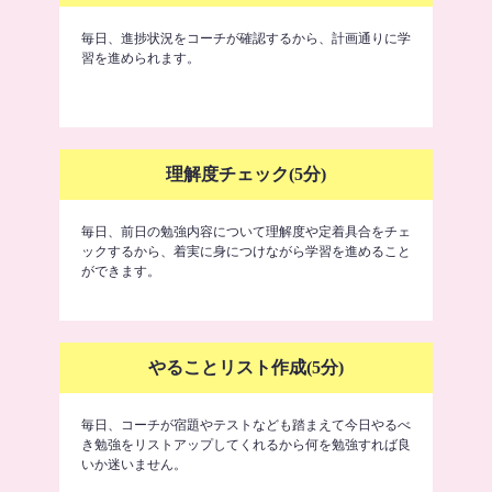
毎日、進捗状況をコーチが確認するから、計画通りに学
習を進められます。
理解度チェック(5分)
毎日、前日の勉強内容について理解度や定着具合をチェ
ックするから、着実に身につけながら学習を進めること
ができます。
やることリスト作成(5分)
毎日、コーチが宿題やテストなども踏まえて今日やるべ
き勉強をリストアップしてくれるから何を勉強すれば良
いか迷いません。