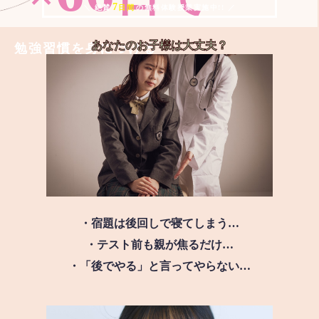
7
＼ 絶賛
日間
の無料体験授業実施中!! ／
あなたのお子様は
大丈夫？
勉強習慣を身につける
・宿題は後回しで寝てしまう…
・テスト前も親が焦るだけ…
・「後でやる」と言ってやらない…