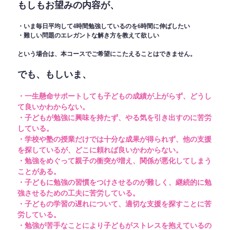
もしもお望みの内容が、
・いま毎日平均して4時間勉強しているのを6時間に伸ばしたい
・難しい問題のエレガントな解き方を教えて欲しい
という場合は、本コースでご希望にこたえることはできません。
でも、もしいま、
・一生懸命サポートしても子どもの成績が上がらず、どうし
て良いかわからない。
・子どもが勉強に興味を持たず、やる気を引き出すのに苦労
している。
・学校や塾の授業だけでは十分な成果が得られず、他の支援
を探しているが、どこに頼れば良いかわからない。
・勉強をめぐって親子の衝突が増え、関係が悪化してしまう
ことがある。
・子どもに勉強の習慣をつけさせるのが難しく、継続的に勉
強させるための工夫に苦労している。
・子どもの学習の遅れについて、適切な支援を探すことに苦
労している。
・勉強が苦手なことにより子どもがストレスを抱えているの