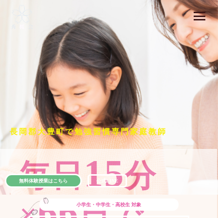
長岡郡大豊町で勉強習慣専門家庭教師
15
毎日
分
無料体験授業はこちら
公式LINE
66
×
日で
小学生・中学生・高校生
対象