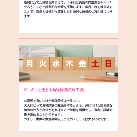
最初にたてた目標を踏まえて、「今日は英語の問題集を4ページ
やろう。」など計画的な学習を実施します。毎日これを繰り返す
ことで、自然と目標から逆算した計画的な勉強の仕方が身につき
ます。
08 | ずっと使える勉強習慣術(終了後)
66日間で身につけた勉強習慣は一生モノ。
大人になって資格試験の勉強をするときも、身につけた計画的な
勉強の仕方と自信があれば自力で学習を習慣化し、有利に試験対
策を進めることができます。
つまり、実際の実施期間以上にそのメリットは大きいのです。