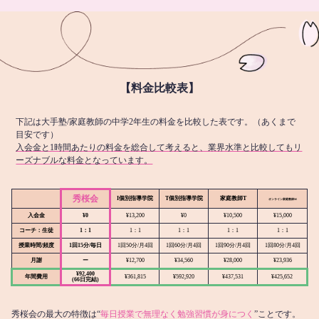
【料金比較表】
下記は大手塾/家庭教師の中学2年生の料金を比較した表です。（あくまで
目安です）
入会金と1時間あたりの料金を総合して考えると、業界水準と比較してもリ
ーズナブルな料金となっています。
秀桜会
I個別指導学院
T個別指導学院
家庭教師T
オンライン
家庭教師M
入会金
¥0
¥13,200
¥0
¥10,500
¥15,000
コーチ：生徒
1：1
1：1
1：1
1：1
1：1
授業時間/頻度
1回15分/毎日
1回50分/月4回
1回60分/月4回
1回90分/月4回
1回80分/月4回
月謝
ー
¥12,700
¥34,560
¥28,000
¥23,936
¥92,400
年間費用
¥361,815
¥592,920
¥437,531
¥425,652
(66日完結)
秀桜会の最大の特徴は“
毎日授業で無理なく勉強習慣が身につく
”ことです。