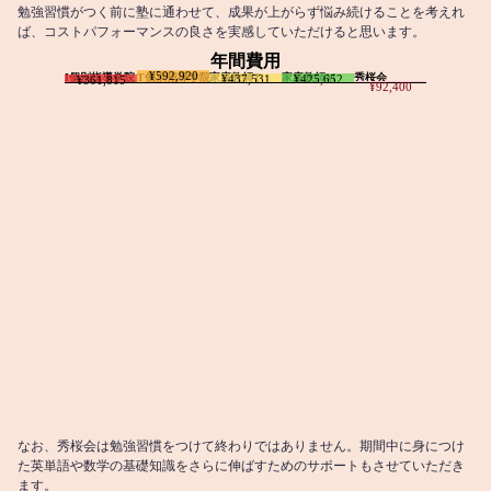
勉強習慣がつく前に塾に通わせて、成果が上がらず悩み続けることを考えれ
ば、コストパフォーマンスの良さを実感していただけると思います。
年間費用
¥592,920
I個別指導学院
T個別指導学院
家庭教師T
家庭教師M
秀桜会
¥437,531
¥425,652
¥361,815
¥92,400
なお、秀桜会は勉強習慣をつけて終わりではありません。期間中に身につけ
た英単語や数学の基礎知識をさらに伸ばすためのサポートもさせていただき
ます。