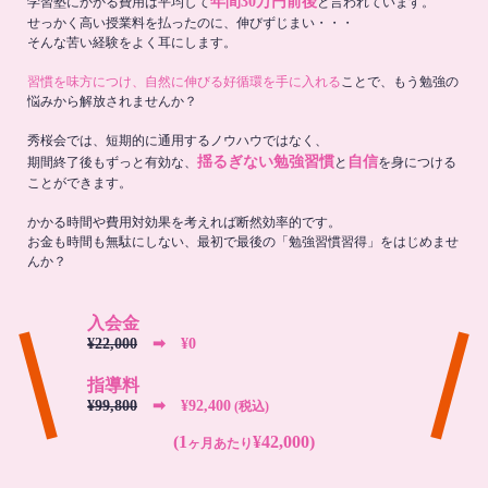
年間30万円前後
学習塾にかかる費用は平均して
と言われています。
せっかく高い授業料を払ったのに、伸びずじまい・・・
そんな苦い経験をよく耳にします。
習慣を味方につけ、自然に伸びる好循環を手に入れる
ことで、もう勉強の
悩みから解放されませんか？
秀桜会では、短期的に通用するノウハウではなく、
揺るぎない勉強習慣
自信
期間終了後もずっと有効な、
と
を身につける
ことができます。
かかる時間や費用対効果を考えれば断然効率的です。
お金も時間も無駄にしない、最初で最後の「勉強習慣習得」をはじめませ
んか？
入会金
¥22,000
➡︎ ¥0
指導料
¥99,800
➡︎ ¥92,400
(税込)
(1
¥42,000)
ヶ月あたり