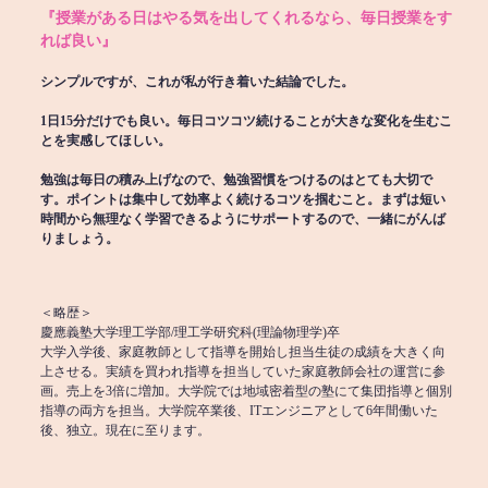
『授業がある日はやる気を出してくれるなら、毎日授業をす
れば良い』
シンプルですが、これが私が行き着いた結論でした。
1日15分だけでも良い。毎日コツコツ続けることが大きな変化を生むこ
とを実感してほしい。
勉強は毎日の積み上げなので、勉強習慣をつけるのはとても大切で
す。ポイントは集中して効率よく続けるコツを掴むこと。まずは短い
時間から無理なく学習できるようにサポートするので、一緒にがんば
りましょう。
＜略歴＞
慶應義塾大学理工学部/理工学研究科(理論物理学)卒
大学入学後、家庭教師として指導を開始し担当生徒の成績を大きく向
上させる。実績を買われ指導を担当していた家庭教師会社の運営に参
画。売上を3倍に増加。大学院では地域密着型の塾にて集団指導と個別
指導の両方を担当。大学院卒業後、ITエンジニアとして6年間働いた
後、独立。現在に至ります。