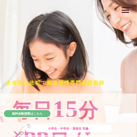
土佐郡土佐町で勉強習慣専門家庭教師
15
毎日
分
無料体験授業はこちら
公式LINE
66
×
日で
小学生・中学生・高校生
対象