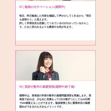
03 | 勉強のモチベーション(期間中)
毎日、昨日勉強した内容を確認して声かけしてくれるから「明日
も頑張ろう」と思えます。
詳しく学習状況を把握してくれているのがわかっているからこ
そ、たまに言われるよりも断然やる気が出ます。
04 | 英語や数学の基礎習得(期間中/終了後)
期間中は、英単語の学習や数学の基礎問題演習を実施します。英
単語であれば、少なめに見積もって1日10個ずつとしても66日間
で660個覚えることができます。勉強習慣と共に重要科目の基礎
固めができるのも大きなメリットです。