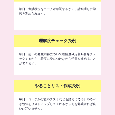
毎日、進捗状況をコーチが確認するから、計画通りに学
習を進められます。
理解度チェック(5分)
毎日、前日の勉強内容について理解度や定着具合をチェ
ックするから、着実に身につけながら学習を進めること
ができます。
やることリスト作成(5分)
毎日、コーチが宿題やテストなども踏まえて今日やるべ
き勉強をリストアップしてくれるから何を勉強すれば良
いか迷いません。