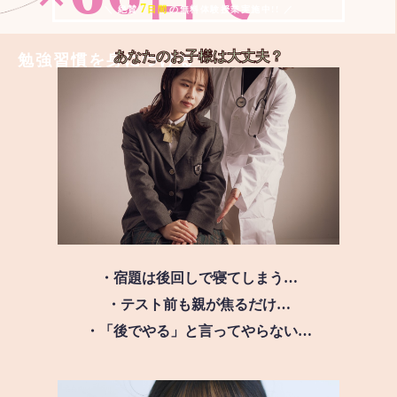
7
＼ 絶賛
日間
の無料体験授業実施中!! ／
あなたのお子様は
大丈夫？
勉強習慣を身につける
・宿題は後回しで寝てしまう…
・テスト前も親が焦るだけ…
・「後でやる」と言ってやらない…