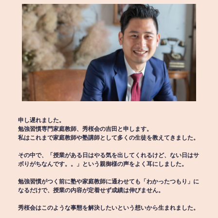
申し遅れました。
勉強習慣専門家庭教師、秀桜会の吉田と申します。
私はこれまで家庭教師や塾講師として多くの生徒を教えてきました。
その中で、「授業がある日はやる気を出してくれるけど、ない日はサ
ボりがちなんです。。」という親御様の声をよく耳にしました。
勉強習慣がつく前に塾や家庭教師に通わせても「わかったつもり」に
なるだけで、授業の内容が定着せず成績は伸びません。
秀桜会はこのような事態を解決したいという想いから生まれました。