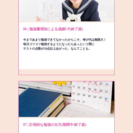
06 | 勉強量増加による成績UP(終了後)
今まであまり勉強できてなかったからこそ、伸び代は無限大！
毎日コツコツ勉強するようになったらあっという間に
テストの点数が20点以上あがった、なんてことも。
07 | 計画的な勉強の仕方(期間中/終了後)