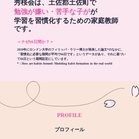
秀桜会は、土佐郡土佐町で
勉強が嫌い・苦手な子が
が
学習を習慣化するための家庭教師
です。
＜ナゼ66日間か？＞
2010年にロンドン大学のフィリッパ・ラリー博士が発表した論文*のなかに、
「習慣化に必要な期間が平均で66日です」というデータがあり、それに基づい
て66日という期間設定にしています。
*：
How are habits formed: Modeling habit formation in the real world
PROFILE
プロフィール