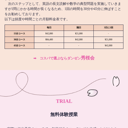
次のステップとして、英語の長文読解や数学の典型問題を実施していきま
すが1問にかかる時間が長くなるため、1回の時間を30分や45分に伸ばすこと
をお勧めしております。
以下は頻度や時間ごとの月額料金表です。
毎日
隔日
3日に1回
15分コース
¥42,000
¥21,000
-
30分コース
¥84,400
¥42,000
¥21,000
45分コース
-
-
¥42,000
秀桜会
➡︎ コスパで選ぶならダンゼン
TRIAL
無料体験授業