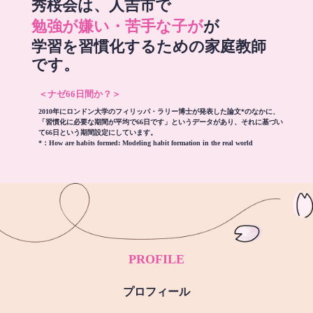
秀桜会は、人吉市で
勉強が嫌い・苦手な子が
が
学習を習慣化するための家庭教師
です。
＜ナゼ66日間か？＞
2010年にロンドン大学のフィリッパ・ラリー博士が発表した論文*のなかに、
「習慣化に必要な期間が平均で66日です」というデータがあり、それに基づい
て66日という期間設定にしています。
*：
How are habits formed: Modeling habit formation in the real world
PROFILE
プロフィール