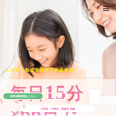
人吉市で勉強習慣専門家庭教師
15
毎日
分
無料体験授業はこちら
公式LINE
66
×
日で
小学生・中学生・高校生
対象