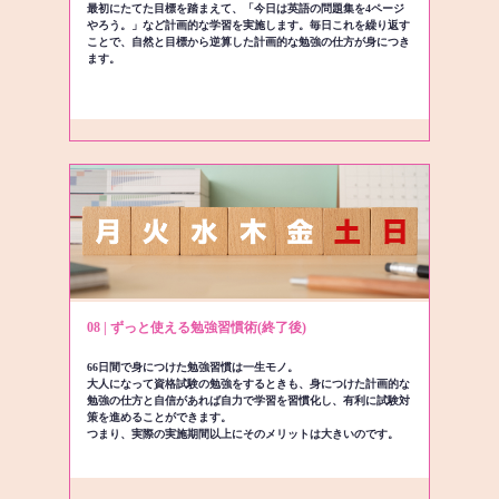
最初にたてた目標を踏まえて、「今日は英語の問題集を4ページ
やろう。」など計画的な学習を実施します。毎日これを繰り返す
ことで、自然と目標から逆算した計画的な勉強の仕方が身につき
ます。
08 | ずっと使える勉強習慣術(終了後)
66日間で身につけた勉強習慣は一生モノ。
大人になって資格試験の勉強をするときも、身につけた計画的な
勉強の仕方と自信があれば自力で学習を習慣化し、有利に試験対
策を進めることができます。
つまり、実際の実施期間以上にそのメリットは大きいのです。