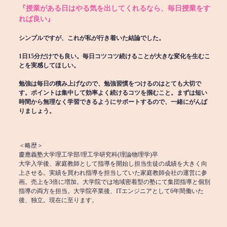
『授業がある日はやる気を出してくれるなら、毎日授業をす
れば良い』
シンプルですが、これが私が行き着いた結論でした。
1日15分だけでも良い。毎日コツコツ続けることが大きな変化を生むこ
とを実感してほしい。
勉強は毎日の積み上げなので、勉強習慣をつけるのはとても大切で
す。ポイントは集中して効率よく続けるコツを掴むこと。まずは短い
時間から無理なく学習できるようにサポートするので、一緒にがんば
りましょう。
＜略歴＞
慶應義塾大学理工学部/理工学研究科(理論物理学)卒
大学入学後、家庭教師として指導を開始し担当生徒の成績を大きく向
上させる。実績を買われ指導を担当していた家庭教師会社の運営に参
画。売上を3倍に増加。大学院では地域密着型の塾にて集団指導と個別
指導の両方を担当。大学院卒業後、ITエンジニアとして6年間働いた
後、独立。現在に至ります。