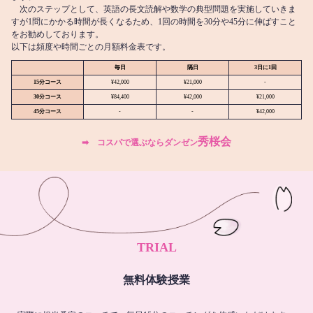
次のステップとして、英語の長文読解や数学の典型問題を実施していきま
すが1問にかかる時間が長くなるため、1回の時間を30分や45分に伸ばすこと
をお勧めしております。
以下は頻度や時間ごとの月額料金表です。
毎日
隔日
3日に1回
15分コース
¥42,000
¥21,000
-
30分コース
¥84,400
¥42,000
¥21,000
45分コース
-
-
¥42,000
秀桜会
➡︎ コスパで選ぶならダンゼン
TRIAL
無料体験授業