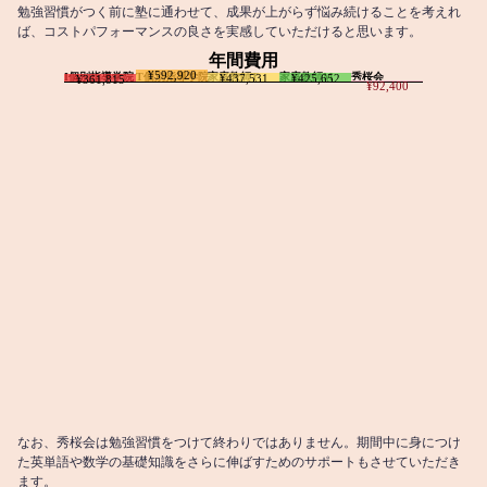
勉強習慣がつく前に塾に通わせて、成果が上がらず悩み続けることを考えれ
ば、コストパフォーマンスの良さを実感していただけると思います。
年間費用
¥592,920
I個別指導学院
T個別指導学院
家庭教師T
家庭教師M
秀桜会
¥437,531
¥425,652
¥361,815
¥92,400
なお、秀桜会は勉強習慣をつけて終わりではありません。期間中に身につけ
た英単語や数学の基礎知識をさらに伸ばすためのサポートもさせていただき
ます。