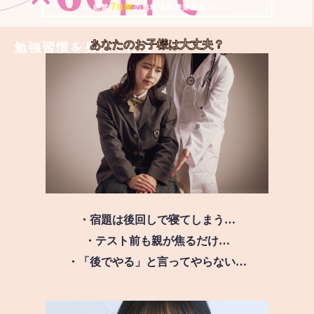
7
＼ 絶賛
日間
の無料体験授業実施中!! ／
あなたのお子様は
大丈夫？
勉強習慣を身につける
・宿題は後回しで寝てしまう…
・テスト前も親が焦るだけ…
・「後でやる」と言ってやらない…