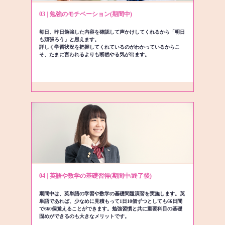
03 | 勉強のモチベーション(期間中)
毎日、昨日勉強した内容を確認して声かけしてくれるから「明日
も頑張ろう」と思えます。
詳しく学習状況を把握してくれているのがわかっているからこ
そ、たまに言われるよりも断然やる気が出ます。
04 | 英語や数学の基礎習得(期間中/終了後)
期間中は、英単語の学習や数学の基礎問題演習を実施します。英
単語であれば、少なめに見積もって1日10個ずつとしても66日間
で660個覚えることができます。勉強習慣と共に重要科目の基礎
固めができるのも大きなメリットです。