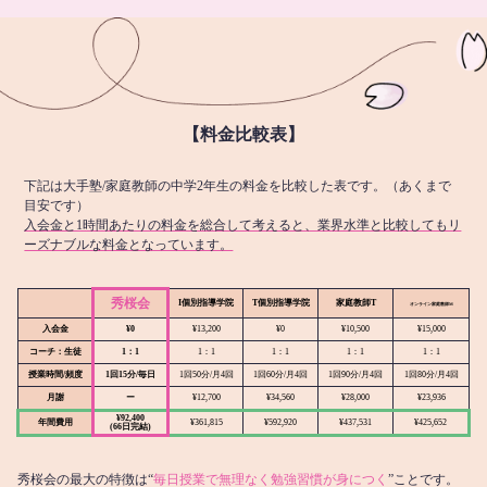
【料金比較表】
下記は大手塾/家庭教師の中学2年生の料金を比較した表です。（あくまで
目安です）
入会金と1時間あたりの料金を総合して考えると、業界水準と比較してもリ
ーズナブルな料金となっています。
秀桜会
I個別指導学院
T個別指導学院
家庭教師T
オンライン
家庭教師M
入会金
¥0
¥13,200
¥0
¥10,500
¥15,000
コーチ：生徒
1：1
1：1
1：1
1：1
1：1
授業時間/頻度
1回15分/毎日
1回50分/月4回
1回60分/月4回
1回90分/月4回
1回80分/月4回
月謝
ー
¥12,700
¥34,560
¥28,000
¥23,936
¥92,400
年間費用
¥361,815
¥592,920
¥437,531
¥425,652
(66日完結)
秀桜会の最大の特徴は“
毎日授業で無理なく勉強習慣が身につく
”ことです。