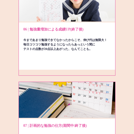
06 | 勉強量増加による成績UP(終了後)
今まであまり勉強できてなかったからこそ、伸び代は無限大！
毎日コツコツ勉強するようになったらあっという間に
テストの点数が20点以上あがった、なんてことも。
07 | 計画的な勉強の仕方(期間中/終了後)