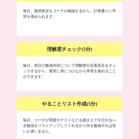
毎日、進捗状況をコーチが確認するから、計画通りに学
習を進められます。
理解度チェック(5分)
毎日、前日の勉強内容について理解度や定着具合をチェ
ックするから、着実に身につけながら学習を進めること
ができます。
やることリスト作成(5分)
毎日、コーチが宿題やテストなども踏まえて今日やるべ
き勉強をリストアップしてくれるから何を勉強すれば良
いか迷いません。