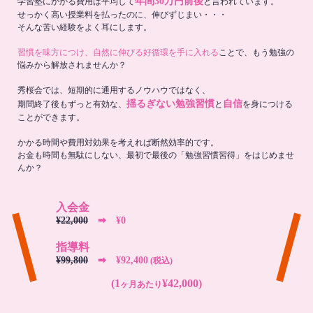
年間30万円前後
学習塾にかかる費用は平均して
と言われています。
せっかく高い授業料を払ったのに、伸びずじまい・・・
そんな苦い経験をよく耳にします。
習慣を味方につけ、自然に伸びる好循環を手に入れる
ことで、もう勉強の
悩みから解放されませんか？
秀桜会では、短期的に通用するノウハウではなく、
揺るぎない勉強習慣
自信
期間終了後もずっと有効な、
と
を身につける
ことができます。
かかる時間や費用対効果を考えれば断然効率的です。
お金も時間も無駄にしない、最初で最後の「勉強習慣習得」をはじめませ
んか？
入会金
¥22,000
➡︎ ¥0
指導料
¥99,800
➡︎ ¥92,400
(税込)
(1
¥42,000)
ヶ月あたり