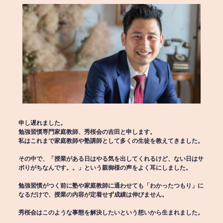
申し遅れました。
勉強習慣専門家庭教師、秀桜会の吉田と申します。
私はこれまで家庭教師や塾講師として多くの生徒を教えてきました。
その中で、「授業がある日はやる気を出してくれるけど、ない日はサ
ボりがちなんです。。」という親御様の声をよく耳にしました。
勉強習慣がつく前に塾や家庭教師に通わせても「わかったつもり」に
なるだけで、授業の内容が定着せず成績は伸びません。
秀桜会はこのような事態を解決したいという想いから生まれました。