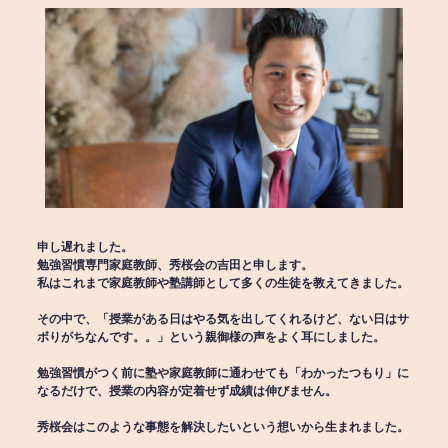
申し遅れました。
勉強習慣専門家庭教師、秀桜会の吉田と申します。
私はこれまで家庭教師や塾講師として多くの生徒を教えてきました。
その中で、「授業がある日はやる気を出してくれるけど、ない日はサ
ボりがちなんです。。」という親御様の声をよく耳にしました。
勉強習慣がつく前に塾や家庭教師に通わせても「わかったつもり」に
なるだけで、授業の内容が定着せず成績は伸びません。
秀桜会はこのような事態を解決したいという想いから生まれました。