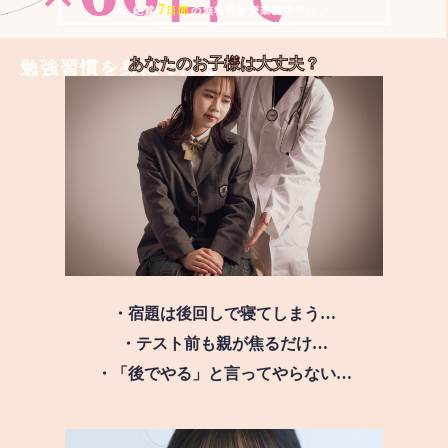
7
＼ 絶賛
日間
の無料体験授業実施中!! ／
あなたのお子様は
大丈夫？
勉強習慣を身につける
・宿題は後回しで寝てしまう…
・テスト前も親が焦るだけ…
・「後でやる」と言ってやらない…