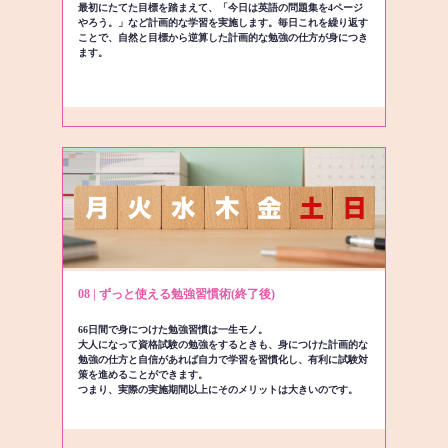
最初にたてた目標を踏まえて、「今日は英語の問題集を4ページ
やろう。」など計画的な学習を実施します。毎日これを繰り返す
ことで、自然と目標から逆算した計画的な勉強の仕方が身につき
ます。
08 | ずっと使える勉強習慣術(終了後)
66日間で身につけた勉強習慣は一生モノ。
大人になって資格試験の勉強をするときも、身につけた計画的な
勉強の仕方と自信があれば自力で学習を習慣化し、有利に試験対
策を進めることができます。
つまり、実際の実施期間以上にそのメリットは大きいのです。