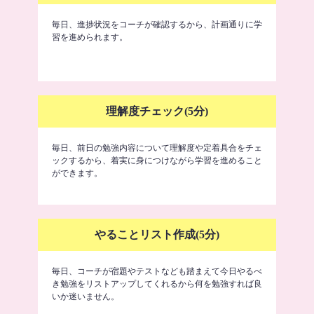
毎日、進捗状況をコーチが確認するから、計画通りに学
習を進められます。
理解度チェック(5分)
毎日、前日の勉強内容について理解度や定着具合をチェ
ックするから、着実に身につけながら学習を進めること
ができます。
やることリスト作成(5分)
毎日、コーチが宿題やテストなども踏まえて今日やるべ
き勉強をリストアップしてくれるから何を勉強すれば良
いか迷いません。