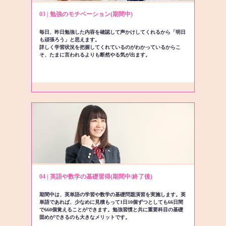
03 | 勉強のモチベーション(期間中)
毎日、昨日勉強した内容を確認して声かけしてくれるから「明日
も頑張ろう」と思えます。
詳しく学習状況を把握してくれているのがわかっているからこ
そ、たまに言われるよりも断然やる気が出ます。
04 | 英語や数学の基礎習得(期間中/終了後)
期間中は、英単語の学習や数学の基礎問題演習を実施します。英
単語であれば、少なめに見積もって1日10個ずつとしても66日間
で660個覚えることができます。勉強習慣と共に重要科目の基礎
固めができるのも大きなメリットです。