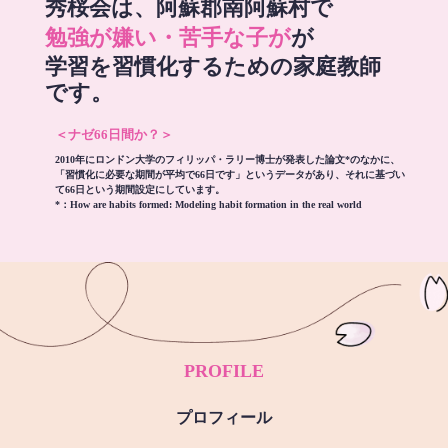
秀桜会は、阿蘇郡南阿蘇村で
勉強が嫌い・苦手な子が
が
学習を習慣化するための家庭教師
です。
＜ナゼ66日間か？＞
2010年にロンドン大学のフィリッパ・ラリー博士が発表した論文*のなかに、
「習慣化に必要な期間が平均で66日です」というデータがあり、それに基づい
て66日という期間設定にしています。
*：
How are habits formed: Modeling habit formation in the real world
PROFILE
プロフィール