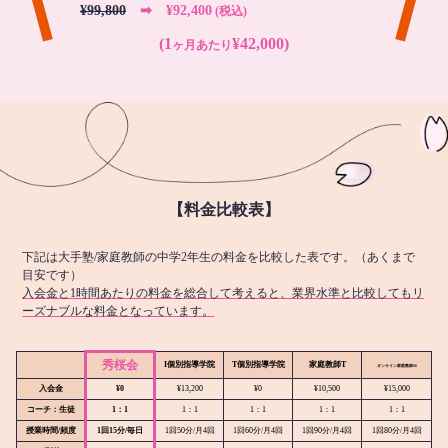
¥99,800
➡︎ ¥92,400
(税込)
(1
¥42,000)
ヶ月あたり
【料金比較表】
下記は大手塾/家庭教師の中学2年生の料金を比較した表です。（あくまで
目安です）
入会金と1時間あたりの料金を総合して考えると、業界水準と比較してもリ
ーズナブルな料金となっています。
秀桜会
I個別指導学院
T個別指導学院
家庭教師T
オンライン
家庭教師M
入会金
¥0
¥13,200
¥0
¥10,500
¥15,000
コーチ：生徒
1：1
1：1
1：1
1：1
1：1
授業時間/頻度
1回15分/毎日
1回50分/月4回
1回60分/月4回
1回90分/月4回
1回80分/月4回