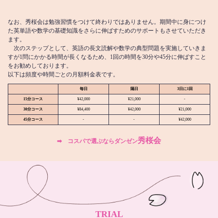
なお、秀桜会は勉強習慣をつけて終わりではありません。期間中に身につけ
た英単語や数学の基礎知識をさらに伸ばすためのサポートもさせていただき
ます。
次のステップとして、英語の長文読解や数学の典型問題を実施していきま
すが1問にかかる時間が長くなるため、1回の時間を30分や45分に伸ばすこと
をお勧めしております。
以下は頻度や時間ごとの月額料金表です。
毎日
隔日
3日に1回
15分コース
¥42,000
¥21,000
-
30分コース
¥84,400
¥42,000
¥21,000
45分コース
-
-
¥42,000
秀桜会
➡︎ コスパで選ぶならダンゼン
TRIAL