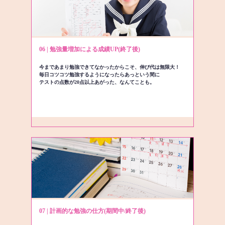
06 | 勉強量増加による成績UP(終了後)
今まであまり勉強できてなかったからこそ、伸び代は無限大！
毎日コツコツ勉強するようになったらあっという間に
テストの点数が20点以上あがった、なんてことも。
07 | 計画的な勉強の仕方(期間中/終了後)