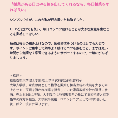
『授業がある日はやる気を出してくれるなら、毎日授業をす
れば良い』
シンプルですが、これが私が行き着いた結論でした。
1日15分だけでも良い。毎日コツコツ続けることが大きな変化を生むこ
とを実感してほしい。
勉強は毎日の積み上げなので、勉強習慣をつけるのはとても大切で
す。ポイントは集中して効率よく続けるコツを掴むこと。まずは短い
時間から無理なく学習できるようにサポートするので、一緒にがんば
りましょう。
＜略歴＞
慶應義塾大学理工学部/理工学研究科(理論物理学)卒
大学入学後、家庭教師として指導を開始し担当生徒の成績を大きく向
上させる。実績を買われ指導を担当していた家庭教師会社の運営に参
画。売上を3倍に増加。大学院では地域密着型の塾にて集団指導と個別
指導の両方を担当。大学院卒業後、ITエンジニアとして6年間働いた
後、独立。現在に至ります。