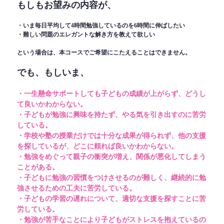
もしもお望みの内容が、
・いま毎日平均して4時間勉強しているのを6時間に伸ばしたい
・難しい問題のエレガントな解き方を教えて欲しい
という場合は、本コースでご希望にこたえることはできません。
でも、もしいま、
・一生懸命サポートしても子どもの成績が上がらず、どうし
て良いかわからない。
・子どもが勉強に興味を持たず、やる気を引き出すのに苦労
している。
・学校や塾の授業だけでは十分な成果が得られず、他の支援
を探しているが、どこに頼れば良いかわからない。
・勉強をめぐって親子の衝突が増え、関係が悪化してしまう
ことがある。
・子どもに勉強の習慣をつけさせるのが難しく、継続的に勉
強させるための工夫に苦労している。
・子どもの学習の遅れについて、適切な支援を探すことに苦
労している。
・勉強が苦手なことにより子どもがストレスを抱えているの