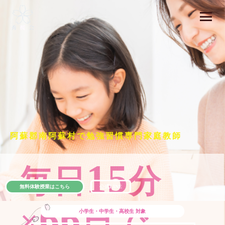
阿蘇郡南阿蘇村で勉強習慣専門家庭教師
15
毎日
分
無料体験授業はこちら
公式LINE
66
×
日で
小学生・中学生・高校生
対象