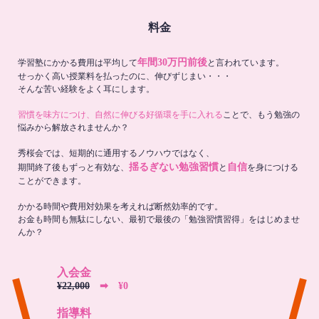
料金
年間30万円前後
学習塾にかかる費用は平均して
と言われています。
せっかく高い授業料を払ったのに、伸びずじまい・・・
そんな苦い経験をよく耳にします。
習慣を味方につけ、自然に伸びる好循環を手に入れる
ことで、もう勉強の
悩みから解放されませんか？
秀桜会では、短期的に通用するノウハウではなく、
揺るぎない勉強習慣
自信
期間終了後もずっと有効な、
と
を身につける
ことができます。
かかる時間や費用対効果を考えれば断然効率的です。
お金も時間も無駄にしない、最初で最後の「勉強習慣習得」をはじめませ
んか？
入会金
¥22,000
➡︎ ¥0
指導料