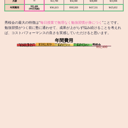
月謝
ー
¥12,700
¥34,560
¥28,000
¥23,936
¥92,400
年間費用
¥361,815
¥592,920
¥437,531
¥425,652
(66日完結)
秀桜会の最大の特徴は“
毎日授業で無理なく勉強習慣が身につく
”ことです。
勉強習慣がつく前に塾に通わせて、成果が上がらず悩み続けることを考えれ
ば、コストパフォーマンスの良さを実感していただけると思います。
年間費用
¥592,920
I個別指導学院
T個別指導学院
家庭教師T
家庭教師M
秀桜会
¥437,531
¥425,652
¥361,815
¥92,400