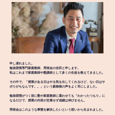
申し遅れました。
勉強習慣専門家庭教師、秀桜会の吉田と申します。
私はこれまで家庭教師や塾講師として多くの生徒を教えてきました。
その中で、「授業がある日はやる気を出してくれるけど、ない日はサ
ボりがちなんです。。」という親御様の声をよく耳にしました。
勉強習慣がつく前に塾や家庭教師に通わせても「わかったつもり」に
なるだけで、授業の内容が定着せず成績は伸びません。
秀桜会はこのような事態を解決したいという想いから生まれました。