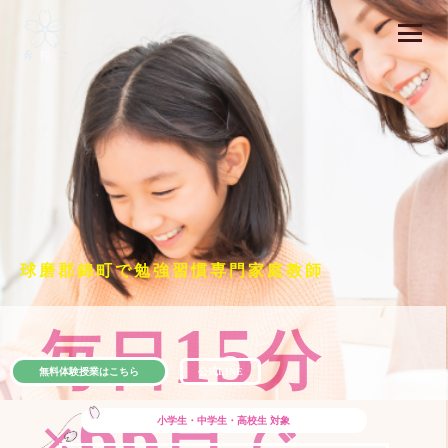
球磨郡錦町で勉強習慣専門家庭教師
15
毎日
分
無料体験授業はこちら
公式LINE
66
×
日で
小学生・中学生・高校生
対象