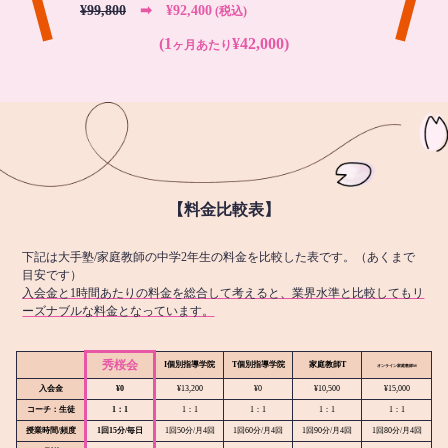
¥99,800
➡︎ ¥92,400
(税込)
(1
¥42,000)
ヶ月あたり
【料金比較表】
下記は大手塾/家庭教師の中学2年生の料金を比較した表です。（あくまで
目安です）
入会金と1時間あたりの料金を総合して考えると、業界水準と比較してもリ
ーズナブルな料金となっています。
秀桜会
I個別指導学院
T個別指導学院
家庭教師T
オンライン
家庭教師M
入会金
¥0
¥13,200
¥0
¥10,500
¥15,000
コーチ：生徒
1：1
1：1
1：1
1：1
1：1
授業時間/頻度
1回15分/毎日
1回50分/月4回
1回60分/月4回
1回90分/月4回
1回80分/月4回