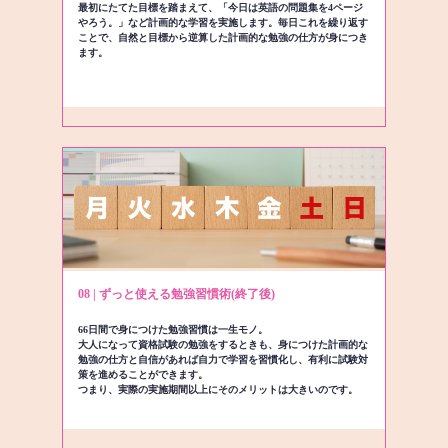
最初にたてた目標を踏まえて、「今日は英語の問題集を4ページ
やろう。」など計画的な学習を実施します。毎日これを繰り返す
ことで、自然と目標から逆算した計画的な勉強の仕方が身につき
ます。
08 | ずっと使える勉強習慣術(終了後)
66日間で身につけた勉強習慣は一生モノ。
大人になって資格試験の勉強をするときも、身につけた計画的な
勉強の仕方と自信があれば自力で学習を習慣化し、有利に試験対
策を進めることができます。
つまり、実際の実施期間以上にそのメリットは大きいのです。