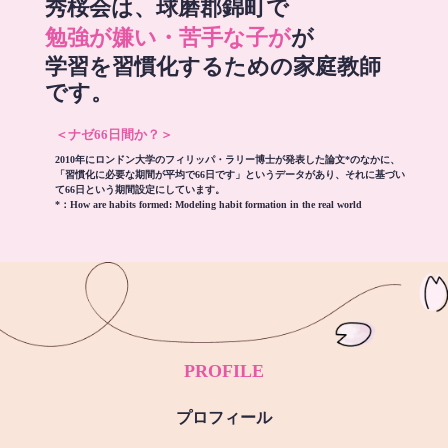
秀桜会は、球磨郡錦町で
勉強が嫌い・苦手な子が
が
学習を習慣化するための家庭教師
です。
＜ナゼ66日間か？＞
2010年にロンドン大学のフィリッパ・ラリー博士が発表した論文*のなかに、
「習慣化に必要な期間が平均で66日です」というデータがあり、それに基づい
て66日という期間設定にしています。
*：
How are habits formed: Modeling habit formation in the real world
PROFILE
プロフィール