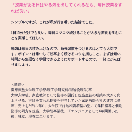
『授業がある日はやる気を出してくれるなら、毎日授業をす
れば良い』
シンプルですが、これが私が行き着いた結論でした。
1日15分だけでも良い。毎日コツコツ続けることが大きな変化を生むこ
とを実感してほしい。
勉強は毎日の積み上げなので、勉強習慣をつけるのはとても大切で
す。ポイントは集中して効率よく続けるコツを掴むこと。まずは短い
時間から無理なく学習できるようにサポートするので、一緒にがんば
りましょう。
＜略歴＞
慶應義塾大学理工学部/理工学研究科(理論物理学)卒
大学入学後、家庭教師として指導を開始し担当生徒の成績を大きく向
上させる。実績を買われ指導を担当していた家庭教師会社の運営に参
画。売上を3倍に増加。大学院では地域密着型の塾にて集団指導と個別
指導の両方を担当。大学院卒業後、ITエンジニアとして6年間働いた
後、独立。現在に至ります。