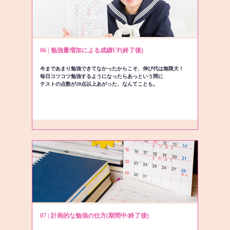
06 | 勉強量増加による成績UP(終了後)
今まであまり勉強できてなかったからこそ、伸び代は無限大！
毎日コツコツ勉強するようになったらあっという間に
テストの点数が20点以上あがった、なんてことも。
07 | 計画的な勉強の仕方(期間中/終了後)