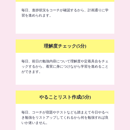
毎日、進捗状況をコーチが確認するから、計画通りに学
習を進められます。
理解度チェック(5分)
毎日、前日の勉強内容について理解度や定着具合をチェ
ックするから、着実に身につけながら学習を進めること
ができます。
やることリスト作成(5分)
毎日、コーチが宿題やテストなども踏まえて今日やるべ
き勉強をリストアップしてくれるから何を勉強すれば良
いか迷いません。