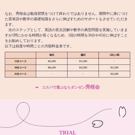
なお、秀桜会は勉強習慣をつけて終わりではありません。期間中に身につけ
た英単語や数学の基礎知識をさらに伸ばすためのサポートもさせていただき
ます。
次のステップとして、英語の長文読解や数学の典型問題を実施していきま
すが1問にかかる時間が長くなるため、1回の時間を30分や45分に伸ばすこと
をお勧めしております。
以下は頻度や時間ごとの月額料金表です。
毎日
隔日
3日に1回
15分コース
¥42,000
¥21,000
-
30分コース
¥84,400
¥42,000
¥21,000
45分コース
-
-
¥42,000
秀桜会
➡︎ コスパで選ぶならダンゼン
TRIAL