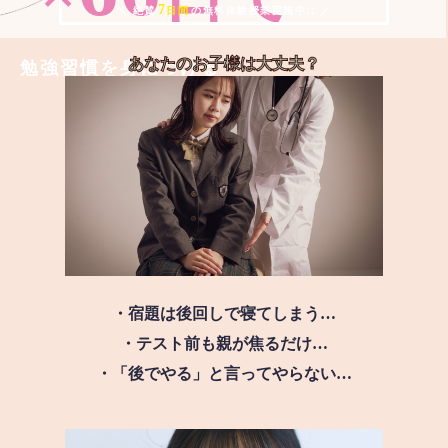
7
＼ 絶賛
日間
の無料体験授業実施中!! ／
あなたのお子様は
大丈夫？
勉強習慣を身につける
・宿題は後回しで寝てしまう…
・テスト前も親が焦るだけ…
・「後でやる」と言ってやらない…