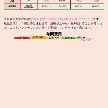
月謝
ー
¥12,700
¥34,560
¥28,000
¥23,936
¥92,400
年間費用
¥361,815
¥592,920
¥437,531
¥425,652
(66日完結)
秀桜会の最大の特徴は“
毎日授業で無理なく勉強習慣が身につく
”ことです。
勉強習慣がつく前に塾に通わせて、成果が上がらず悩み続けることを考えれ
ば、コストパフォーマンスの良さを実感していただけると思います。
年間費用
¥592,920
I個別指導学院
T個別指導学院
家庭教師T
家庭教師M
秀桜会
¥437,531
¥425,652
¥361,815
¥92,400