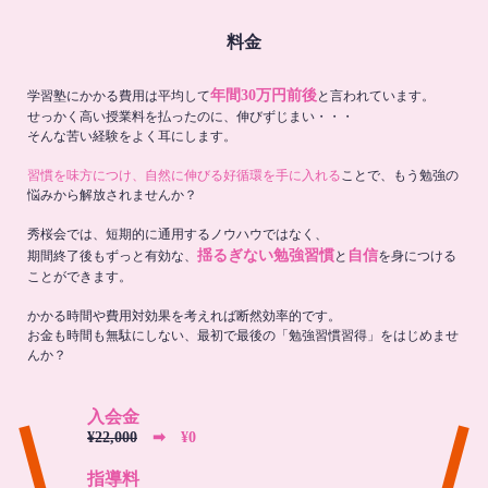
料金
年間30万円前後
学習塾にかかる費用は平均して
と言われています。
せっかく高い授業料を払ったのに、伸びずじまい・・・
そんな苦い経験をよく耳にします。
習慣を味方につけ、自然に伸びる好循環を手に入れる
ことで、もう勉強の
悩みから解放されませんか？
秀桜会では、短期的に通用するノウハウではなく、
揺るぎない勉強習慣
自信
期間終了後もずっと有効な、
と
を身につける
ことができます。
かかる時間や費用対効果を考えれば断然効率的です。
お金も時間も無駄にしない、最初で最後の「勉強習慣習得」をはじめませ
んか？
入会金
¥22,000
➡︎ ¥0
指導料