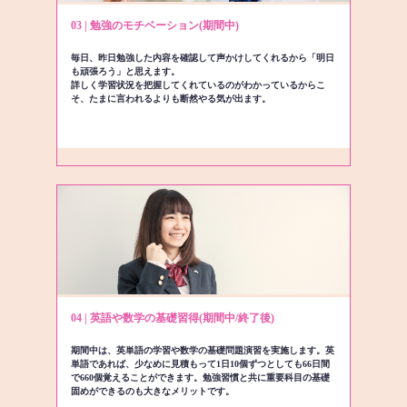
03 | 勉強のモチベーション(期間中)
毎日、昨日勉強した内容を確認して声かけしてくれるから「明日
も頑張ろう」と思えます。
詳しく学習状況を把握してくれているのがわかっているからこ
そ、たまに言われるよりも断然やる気が出ます。
04 | 英語や数学の基礎習得(期間中/終了後)
期間中は、英単語の学習や数学の基礎問題演習を実施します。英
単語であれば、少なめに見積もって1日10個ずつとしても66日間
で660個覚えることができます。勉強習慣と共に重要科目の基礎
固めができるのも大きなメリットです。