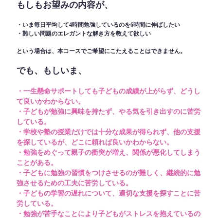
もしもお望みの内容が、
・いま毎日平均して4時間勉強しているのを6時間に伸ばしたい
・難しい問題のエレガントな解き方を教えて欲しい
という場合は、本コースでご希望にこたえることはできません。
でも、もしいま、
・一生懸命サポートしても子どもの成績が上がらず、どうし
て良いかわからない。
・子どもが勉強に興味を持たず、やる気を引き出すのに苦労
している。
・学校や塾の授業だけでは十分な成果が得られず、他の支援
を探しているが、どこに頼れば良いかわからない。
・勉強をめぐって親子の衝突が増え、関係が悪化してしまう
ことがある。
・子どもに勉強の習慣をつけさせるのが難しく、継続的に勉
強させるための工夫に苦労している。
・子どもの学習の遅れについて、適切な支援を探すことに苦
労している。
・勉強が苦手なことにより子どもがストレスを抱えているの