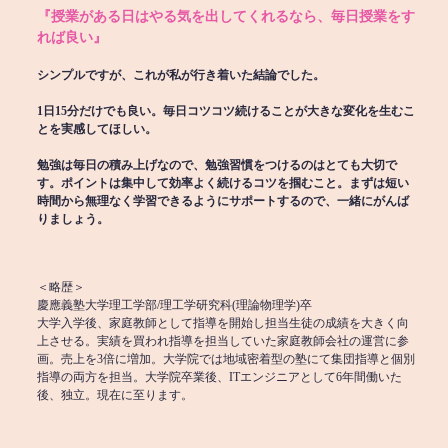
『授業がある日はやる気を出してくれるなら、毎日授業をす
れば良い』
シンプルですが、これが私が行き着いた結論でした。
1日15分だけでも良い。毎日コツコツ続けることが大きな変化を生むこ
とを実感してほしい。
勉強は毎日の積み上げなので、勉強習慣をつけるのはとても大切で
す。ポイントは集中して効率よく続けるコツを掴むこと。まずは短い
時間から無理なく学習できるようにサポートするので、一緒にがんば
りましょう。
＜略歴＞
慶應義塾大学理工学部/理工学研究科(理論物理学)卒
大学入学後、家庭教師として指導を開始し担当生徒の成績を大きく向
上させる。実績を買われ指導を担当していた家庭教師会社の運営に参
画。売上を3倍に増加。大学院では地域密着型の塾にて集団指導と個別
指導の両方を担当。大学院卒業後、ITエンジニアとして6年間働いた
後、独立。現在に至ります。