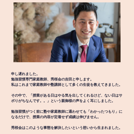
申し遅れました。
勉強習慣専門家庭教師、秀桜会の吉田と申します。
私はこれまで家庭教師や塾講師として多くの生徒を教えてきました。
その中で、「授業がある日はやる気を出してくれるけど、ない日はサ
ボりがちなんです。。」という親御様の声をよく耳にしました。
勉強習慣がつく前に塾や家庭教師に通わせても「わかったつもり」に
なるだけで、授業の内容が定着せず成績は伸びません。
秀桜会はこのような事態を解決したいという想いから生まれました。