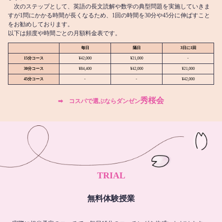
次のステップとして、英語の長文読解や数学の典型問題を実施していきま
すが1問にかかる時間が長くなるため、1回の時間を30分や45分に伸ばすこと
をお勧めしております。
以下は頻度や時間ごとの月額料金表です。
毎日
隔日
3日に1回
15分コース
¥42,000
¥21,000
-
30分コース
¥84,400
¥42,000
¥21,000
45分コース
-
-
¥42,000
秀桜会
➡︎ コスパで選ぶならダンゼン
TRIAL
無料体験授業