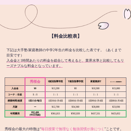
【料金比較表】
下記は大手塾/家庭教師の中学2年生の料金を比較した表です。（あくまで
目安です）
入会金と1時間あたりの料金を総合して考えると、業界水準と比較してもリ
ーズナブルな料金となっています。
秀桜会
I個別指導学院
T個別指導学院
家庭教師T
オンライン
家庭教師M
入会金
¥0
¥13,200
¥0
¥10,500
¥15,000
コーチ：生徒
1：1
1：1
1：1
1：1
1：1
授業時間/頻度
1回15分/毎日
1回50分/月4回
1回60分/月4回
1回90分/月4回
1回80分/月4回
月謝
ー
¥12,700
¥34,560
¥28,000
¥23,936
¥92,400
年間費用
¥361,815
¥592,920
¥437,531
¥425,652
(66日完結)
秀桜会の最大の特徴は“
毎日授業で無理なく勉強習慣が身につく
”ことです。