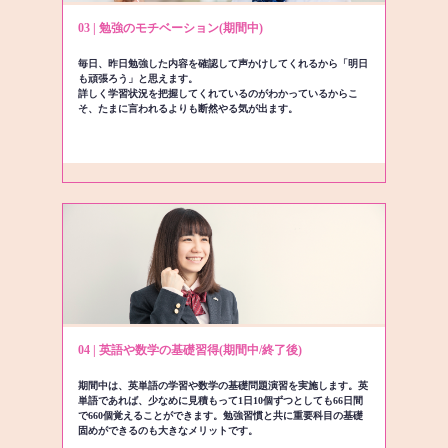
03 | 勉強のモチベーション(期間中)
毎日、昨日勉強した内容を確認して声かけしてくれるから「明日
も頑張ろう」と思えます。
詳しく学習状況を把握してくれているのがわかっているからこ
そ、たまに言われるよりも断然やる気が出ます。
04 | 英語や数学の基礎習得(期間中/終了後)
期間中は、英単語の学習や数学の基礎問題演習を実施します。英
単語であれば、少なめに見積もって1日10個ずつとしても66日間
で660個覚えることができます。勉強習慣と共に重要科目の基礎
固めができるのも大きなメリットです。