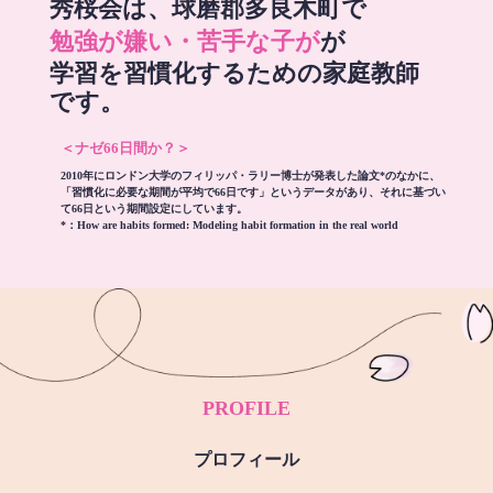
秀桜会は、球磨郡多良木町で
勉強が嫌い・苦手な子が
が
学習を習慣化するための家庭教師
です。
＜ナゼ66日間か？＞
2010年にロンドン大学のフィリッパ・ラリー博士が発表した論文*のなかに、
「習慣化に必要な期間が平均で66日です」というデータがあり、それに基づい
て66日という期間設定にしています。
*：
How are habits formed: Modeling habit formation in the real world
PROFILE
プロフィール