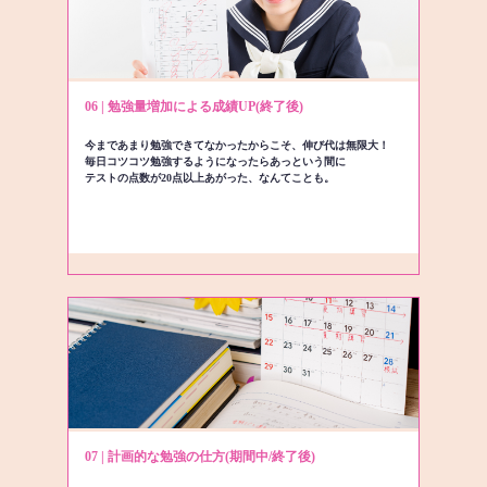
06 | 勉強量増加による成績UP(終了後)
今まであまり勉強できてなかったからこそ、伸び代は無限大！
毎日コツコツ勉強するようになったらあっという間に
テストの点数が20点以上あがった、なんてことも。
07 | 計画的な勉強の仕方(期間中/終了後)