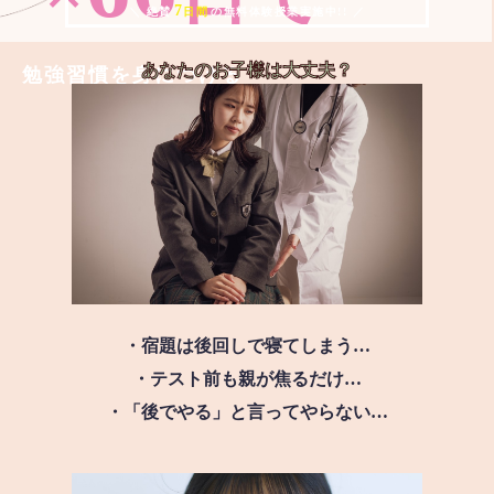
7
＼ 絶賛
日間
の無料体験授業実施中!! ／
あなたのお子様は
大丈夫？
勉強習慣を身につける
・宿題は後回しで寝てしまう…
・テスト前も親が焦るだけ…
・「後でやる」と言ってやらない…