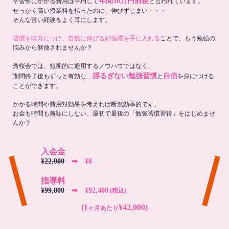
年間30万円前後
学習塾にかかる費用は平均して
と言われています。
せっかく高い授業料を払ったのに、伸びずじまい・・・
そんな苦い経験をよく耳にします。
習慣を味方につけ、自然に伸びる好循環を手に入れる
ことで、もう勉強の
悩みから解放されませんか？
秀桜会では、短期的に通用するノウハウではなく、
揺るぎない勉強習慣
自信
期間終了後もずっと有効な、
と
を身につける
ことができます。
かかる時間や費用対効果を考えれば断然効率的です。
お金も時間も無駄にしない、最初で最後の「勉強習慣習得」をはじめませ
んか？
入会金
¥22,000
➡︎ ¥0
指導料
¥99,800
➡︎ ¥92,400
(税込)
(1
¥42,000)
ヶ月あたり