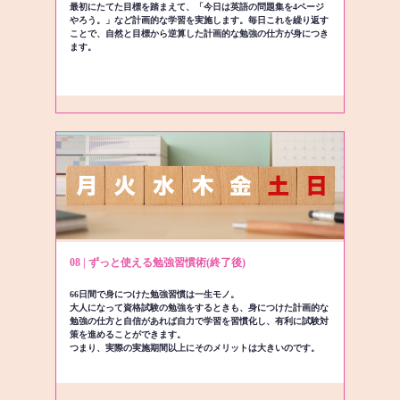
最初にたてた目標を踏まえて、「今日は英語の問題集を4ページ
やろう。」など計画的な学習を実施します。毎日これを繰り返す
ことで、自然と目標から逆算した計画的な勉強の仕方が身につき
ます。
08 | ずっと使える勉強習慣術(終了後)
66日間で身につけた勉強習慣は一生モノ。
大人になって資格試験の勉強をするときも、身につけた計画的な
勉強の仕方と自信があれば自力で学習を習慣化し、有利に試験対
策を進めることができます。
つまり、実際の実施期間以上にそのメリットは大きいのです。