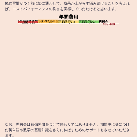
勉強習慣がつく前に塾に通わせて、成果が上がらず悩み続けることを考えれ
ば、コストパフォーマンスの良さを実感していただけると思います。
年間費用
¥592,920
I個別指導学院
T個別指導学院
家庭教師T
家庭教師M
秀桜会
¥437,531
¥425,652
¥361,815
¥92,400
なお、秀桜会は勉強習慣をつけて終わりではありません。期間中に身につけ
た英単語や数学の基礎知識をさらに伸ばすためのサポートもさせていただき
ます。