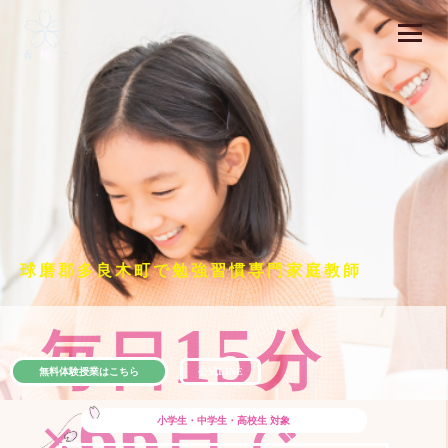
球磨郡多良木町で勉強習慣専門家庭教師
15
毎日
分
無料体験授業はこちら
公式LINE
66
×
日で
小学生・中学生・高校生
対象