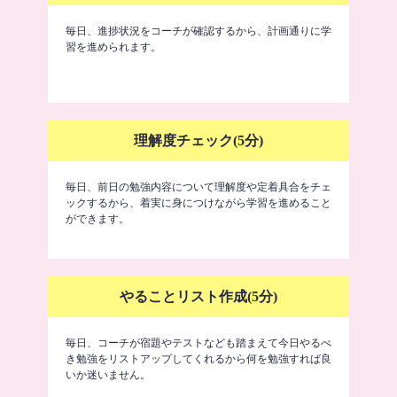
毎日、進捗状況をコーチが確認するから、計画通りに学
習を進められます。
理解度チェック(5分)
毎日、前日の勉強内容について理解度や定着具合をチェ
ックするから、着実に身につけながら学習を進めること
ができます。
やることリスト作成(5分)
毎日、コーチが宿題やテストなども踏まえて今日やるべ
き勉強をリストアップしてくれるから何を勉強すれば良
いか迷いません。