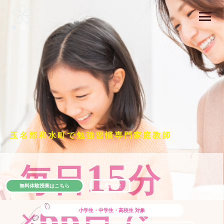
玉名郡和水町で勉強習慣専門家庭教師
15
毎日
分
無料体験授業はこちら
公式LINE
66
×
日で
小学生・中学生・高校生
対象