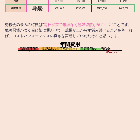
月謝
ー
¥12,700
¥34,560
¥28,000
¥23,936
¥92,400
年間費用
¥361,815
¥592,920
¥437,531
¥425,652
(66日完結)
秀桜会の最大の特徴は“
毎日授業で無理なく勉強習慣が身につく
”ことです。
勉強習慣がつく前に塾に通わせて、成果が上がらず悩み続けることを考えれ
ば、コストパフォーマンスの良さを実感していただけると思います。
年間費用
¥592,920
I個別指導学院
T個別指導学院
家庭教師T
家庭教師M
秀桜会
¥437,531
¥425,652
¥361,815
¥92,400