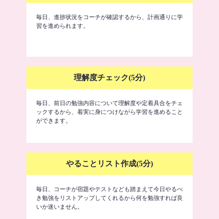
毎日、進捗状況をコーチが確認するから、計画通りに学
習を進められます。
理解度チェック(5分)
毎日、前日の勉強内容について理解度や定着具合をチェ
ックするから、着実に身につけながら学習を進めること
ができます。
やることリスト作成(5分)
毎日、コーチが宿題やテストなども踏まえて今日やるべ
き勉強をリストアップしてくれるから何を勉強すれば良
いか迷いません。