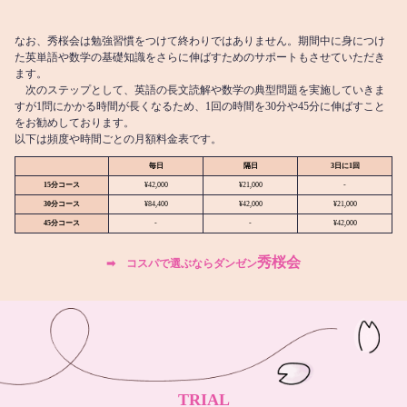
なお、秀桜会は勉強習慣をつけて終わりではありません。期間中に身につけ
た英単語や数学の基礎知識をさらに伸ばすためのサポートもさせていただき
ます。
次のステップとして、英語の長文読解や数学の典型問題を実施していきま
すが1問にかかる時間が長くなるため、1回の時間を30分や45分に伸ばすこと
をお勧めしております。
以下は頻度や時間ごとの月額料金表です。
毎日
隔日
3日に1回
15分コース
¥42,000
¥21,000
-
30分コース
¥84,400
¥42,000
¥21,000
45分コース
-
-
¥42,000
秀桜会
➡︎ コスパで選ぶならダンゼン
TRIAL