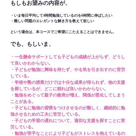
もしもお望みの内容が、
・いま毎日平均して4時間勉強しているのを6時間に伸ばしたい
・難しい問題のエレガントな解き方を教えて欲しい
という場合は、本コースでご希望にこたえることはできません。
でも、もしいま、
・一生懸命サポートしても子どもの成績が上がらず、どうし
て良いかわからない。
・子どもが勉強に興味を持たず、やる気を引き出すのに苦労
している。
・学校や塾の授業だけでは十分な成果が得られず、他の支援
を探しているが、どこに頼れば良いかわからない。
・勉強をめぐって親子の衝突が増え、関係が悪化してしまう
ことがある。
・子どもに勉強の習慣をつけさせるのが難しく、継続的に勉
強させるための工夫に苦労している。
・子どもの学習の遅れについて、適切な支援を探すことに苦
労している。
・勉強が苦手なことにより子どもがストレスを抱えているの