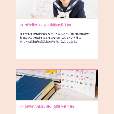
06 | 勉強量増加による成績UP(終了後)
今まであまり勉強できてなかったからこそ、伸び代は無限大！
毎日コツコツ勉強するようになったらあっという間に
テストの点数が20点以上あがった、なんてことも。
07 | 計画的な勉強の仕方(期間中/終了後)