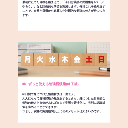
最初にたてた目標を踏まえて、「今日は英語の問題集を4ページ
やろう。」など計画的な学習を実施します。毎日これを繰り返す
ことで、自然と目標から逆算した計画的な勉強の仕方が身につき
ます。
08 | ずっと使える勉強習慣術(終了後)
66日間で身につけた勉強習慣は一生モノ。
大人になって資格試験の勉強をするときも、身につけた計画的な
勉強の仕方と自信があれば自力で学習を習慣化し、有利に試験対
策を進めることができます。
つまり、実際の実施期間以上にそのメリットは大きいのです。