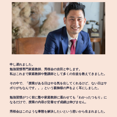
申し遅れました。
勉強習慣専門家庭教師、秀桜会の吉田と申します。
私はこれまで家庭教師や塾講師として多くの生徒を教えてきました。
その中で、「授業がある日はやる気を出してくれるけど、ない日はサ
ボりがちなんです。。」という親御様の声をよく耳にしました。
勉強習慣がつく前に塾や家庭教師に通わせても「わかったつもり」に
なるだけで、授業の内容が定着せず成績は伸びません。
秀桜会はこのような事態を解決したいという想いから生まれました。