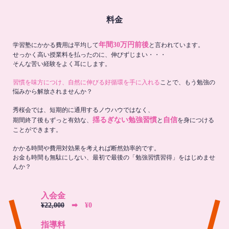
料金
年間30万円前後
学習塾にかかる費用は平均して
と言われています。
せっかく高い授業料を払ったのに、伸びずじまい・・・
そんな苦い経験をよく耳にします。
習慣を味方につけ、自然に伸びる好循環を手に入れる
ことで、もう勉強の
悩みから解放されませんか？
秀桜会では、短期的に通用するノウハウではなく、
揺るぎない勉強習慣
自信
期間終了後もずっと有効な、
と
を身につける
ことができます。
かかる時間や費用対効果を考えれば断然効率的です。
お金も時間も無駄にしない、最初で最後の「勉強習慣習得」をはじめませ
んか？
入会金
¥22,000
➡︎ ¥0
指導料