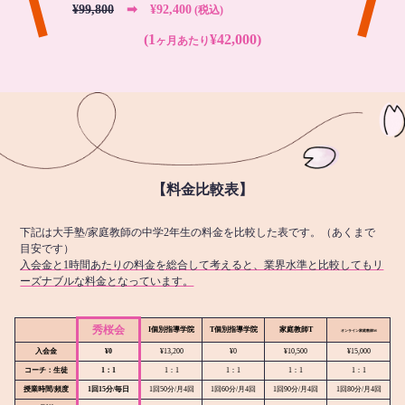
¥99,800
➡︎ ¥92,400
(税込)
(1
¥42,000)
ヶ月あたり
【料金比較表】
下記は大手塾/家庭教師の中学2年生の料金を比較した表です。（あくまで
目安です）
入会金と1時間あたりの料金を総合して考えると、業界水準と比較してもリ
ーズナブルな料金となっています。
秀桜会
I個別指導学院
T個別指導学院
家庭教師T
オンライン
家庭教師M
入会金
¥0
¥13,200
¥0
¥10,500
¥15,000
コーチ：生徒
1：1
1：1
1：1
1：1
1：1
授業時間/頻度
1回15分/毎日
1回50分/月4回
1回60分/月4回
1回90分/月4回
1回80分/月4回