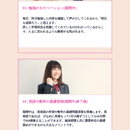
03 | 勉強のモチベーション(期間中)
毎日、昨日勉強した内容を確認して声かけしてくれるから「明日
も頑張ろう」と思えます。
詳しく学習状況を把握してくれているのがわかっているからこ
そ、たまに言われるよりも断然やる気が出ます。
04 | 英語や数学の基礎習得(期間中/終了後)
期間中は、英単語の学習や数学の基礎問題演習を実施します。英
単語であれば、少なめに見積もって1日10個ずつとしても66日間
で660個覚えることができます。勉強習慣と共に重要科目の基礎
固めができるのも大きなメリットです。