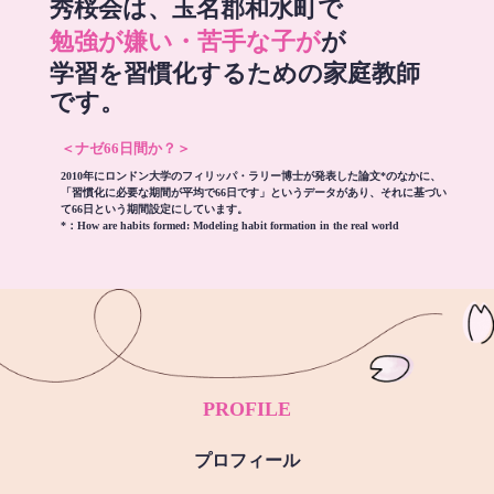
秀桜会は、玉名郡和水町で
勉強が嫌い・苦手な子が
が
学習を習慣化するための家庭教師
です。
＜ナゼ66日間か？＞
2010年にロンドン大学のフィリッパ・ラリー博士が発表した論文*のなかに、
「習慣化に必要な期間が平均で66日です」というデータがあり、それに基づい
て66日という期間設定にしています。
*：
How are habits formed: Modeling habit formation in the real world
PROFILE
プロフィール