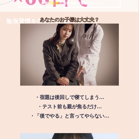
7
＼ 絶賛
日間
の無料体験授業実施中!! ／
あなたのお子様は
大丈夫？
勉強習慣を身につける
・宿題は後回しで寝てしまう…
・テスト前も親が焦るだけ…
・「後でやる」と言ってやらない…