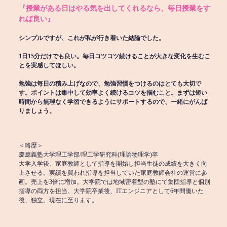
『授業がある日はやる気を出してくれるなら、毎日授業をす
れば良い』
シンプルですが、これが私が行き着いた結論でした。
1日15分だけでも良い。毎日コツコツ続けることが大きな変化を生むこ
とを実感してほしい。
勉強は毎日の積み上げなので、勉強習慣をつけるのはとても大切で
す。ポイントは集中して効率よく続けるコツを掴むこと。まずは短い
時間から無理なく学習できるようにサポートするので、一緒にがんば
りましょう。
＜略歴＞
慶應義塾大学理工学部/理工学研究科(理論物理学)卒
大学入学後、家庭教師として指導を開始し担当生徒の成績を大きく向
上させる。実績を買われ指導を担当していた家庭教師会社の運営に参
画。売上を3倍に増加。大学院では地域密着型の塾にて集団指導と個別
指導の両方を担当。大学院卒業後、ITエンジニアとして6年間働いた
後、独立。現在に至ります。