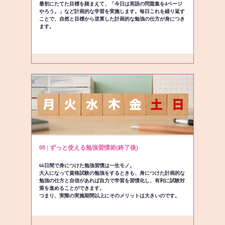
最初にたてた目標を踏まえて、「今日は英語の問題集を4ページ
やろう。」など計画的な学習を実施します。毎日これを繰り返す
ことで、自然と目標から逆算した計画的な勉強の仕方が身につき
ます。
08 | ずっと使える勉強習慣術(終了後)
66日間で身につけた勉強習慣は一生モノ。
大人になって資格試験の勉強をするときも、身につけた計画的な
勉強の仕方と自信があれば自力で学習を習慣化し、有利に試験対
策を進めることができます。
つまり、実際の実施期間以上にそのメリットは大きいのです。