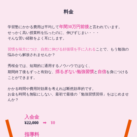
料金
年間30万円前後
学習塾にかかる費用は平均して
と言われています。
せっかく高い授業料を払ったのに、伸びずじまい・・・
そんな苦い経験をよく耳にします。
習慣を味方につけ、自然に伸びる好循環を手に入れる
ことで、もう勉強の
悩みから解放されませんか？
秀桜会では、短期的に通用するノウハウではなく、
揺るぎない勉強習慣
自信
期間終了後もずっと有効な、
と
を身につける
ことができます。
かかる時間や費用対効果を考えれば断然効率的です。
お金も時間も無駄にしない、最初で最後の「勉強習慣習得」をはじめませ
んか？
入会金
¥22,000
➡︎ ¥0
指導料