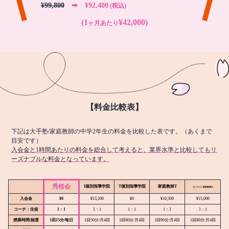
¥99,800
➡︎ ¥92,400
(税込)
(1
¥42,000)
ヶ月あたり
【料金比較表】
下記は大手塾/家庭教師の中学2年生の料金を比較した表です。（あくまで
目安です）
入会金と1時間あたりの料金を総合して考えると、業界水準と比較してもリ
ーズナブルな料金となっています。
秀桜会
I個別指導学院
T個別指導学院
家庭教師T
オンライン
家庭教師M
入会金
¥0
¥13,200
¥0
¥10,500
¥15,000
コーチ：生徒
1：1
1：1
1：1
1：1
1：1
授業時間/頻度
1回15分/毎日
1回50分/月4回
1回60分/月4回
1回90分/月4回
1回80分/月4回