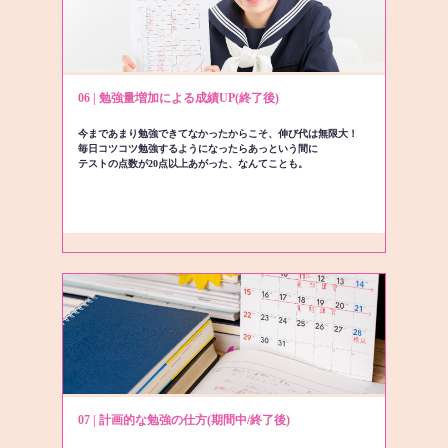
06 | 勉強量増加による成績UP(終了後)
今まであまり勉強できてなかったからこそ、伸び代は無限大！
毎日コツコツ勉強するようになったらあっという間に
テストの点数が20点以上あがった、なんてことも。
07 | 計画的な勉強の仕方(期間中/終了後)