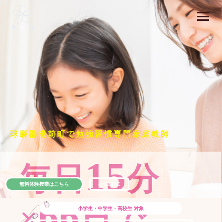
球磨郡湯前町で勉強習慣専門家庭教師
15
毎日
分
無料体験授業はこちら
公式LINE
66
×
日で
小学生・中学生・高校生
対象