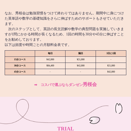
なお、秀桜会は勉強習慣をつけて終わりではありません。期間中に身につけ
た英単語や数学の基礎知識をさらに伸ばすためのサポートもさせていただき
ます。
次のステップとして、英語の長文読解や数学の典型問題を実施していきま
すが1問にかかる時間が長くなるため、1回の時間を30分や45分に伸ばすこと
をお勧めしております。
以下は頻度や時間ごとの月額料金表です。
毎日
隔日
3日に1回
15分コース
¥42,000
¥21,000
-
30分コース
¥84,400
¥42,000
¥21,000
45分コース
-
-
¥42,000
秀桜会
➡︎ コスパで選ぶならダンゼン
TRIAL