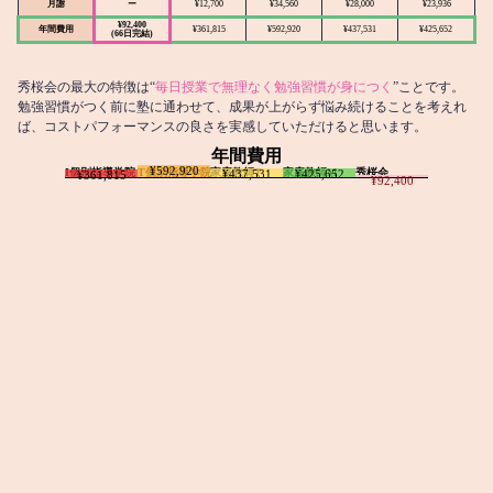
月謝
ー
¥12,700
¥34,560
¥28,000
¥23,936
¥92,400
年間費用
¥361,815
¥592,920
¥437,531
¥425,652
(66日完結)
秀桜会の最大の特徴は“
毎日授業で無理なく勉強習慣が身につく
”ことです。
勉強習慣がつく前に塾に通わせて、成果が上がらず悩み続けることを考えれ
ば、コストパフォーマンスの良さを実感していただけると思います。
年間費用
¥592,920
I個別指導学院
T個別指導学院
家庭教師T
家庭教師M
秀桜会
¥437,531
¥425,652
¥361,815
¥92,400