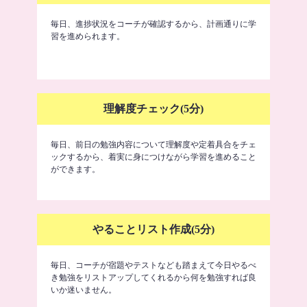
毎日、進捗状況をコーチが確認するから、計画通りに学
習を進められます。
理解度チェック(5分)
毎日、前日の勉強内容について理解度や定着具合をチェ
ックするから、着実に身につけながら学習を進めること
ができます。
やることリスト作成(5分)
毎日、コーチが宿題やテストなども踏まえて今日やるべ
き勉強をリストアップしてくれるから何を勉強すれば良
いか迷いません。