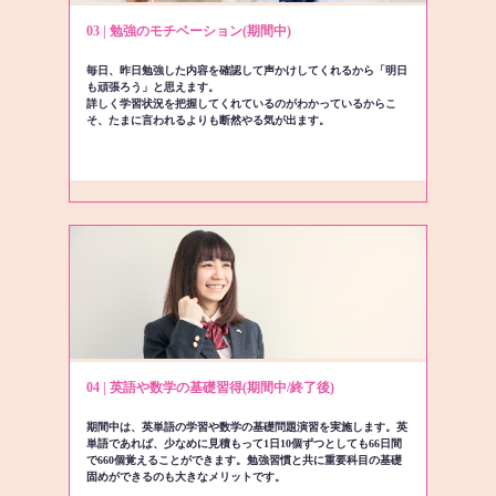
03 | 勉強のモチベーション(期間中)
毎日、昨日勉強した内容を確認して声かけしてくれるから「明日
も頑張ろう」と思えます。
詳しく学習状況を把握してくれているのがわかっているからこ
そ、たまに言われるよりも断然やる気が出ます。
04 | 英語や数学の基礎習得(期間中/終了後)
期間中は、英単語の学習や数学の基礎問題演習を実施します。英
単語であれば、少なめに見積もって1日10個ずつとしても66日間
で660個覚えることができます。勉強習慣と共に重要科目の基礎
固めができるのも大きなメリットです。