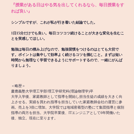
『授業がある日はやる気を出してくれるなら、毎日授業をす
れば良い』
シンプルですが、これが私が行き着いた結論でした。
1日15分だけでも良い。毎日コツコツ続けることが大きな変化を生むこ
とを実感してほしい。
勉強は毎日の積み上げなので、勉強習慣をつけるのはとても大切で
す。ポイントは集中して効率よく続けるコツを掴むこと。まずは短い
時間から無理なく学習できるようにサポートするので、一緒にがんば
りましょう。
＜略歴＞
慶應義塾大学理工学部/理工学研究科(理論物理学)卒
大学入学後、家庭教師として指導を開始し担当生徒の成績を大きく向
上させる。実績を買われ指導を担当していた家庭教師会社の運営に参
画。売上を3倍に増加。大学院では地域密着型の塾にて集団指導と個別
指導の両方を担当。大学院卒業後、ITエンジニアとして6年間働いた
後、独立。現在に至ります。