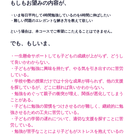
もしもお望みの内容が、
・いま毎日平均して4時間勉強しているのを6時間に伸ばしたい
・難しい問題のエレガントな解き方を教えて欲しい
という場合は、本コースでご希望にこたえることはできません。
でも、もしいま、
・一生懸命サポートしても子どもの成績が上がらず、どうし
て良いかわからない。
・子どもが勉強に興味を持たず、やる気を引き出すのに苦労
している。
・学校や塾の授業だけでは十分な成果が得られず、他の支援
を探しているが、どこに頼れば良いかわからない。
・勉強をめぐって親子の衝突が増え、関係が悪化してしまう
ことがある。
・子どもに勉強の習慣をつけさせるのが難しく、継続的に勉
強させるための工夫に苦労している。
・子どもの学習の遅れについて、適切な支援を探すことに苦
労している。
・勉強が苦手なことにより子どもがストレスを抱えているの