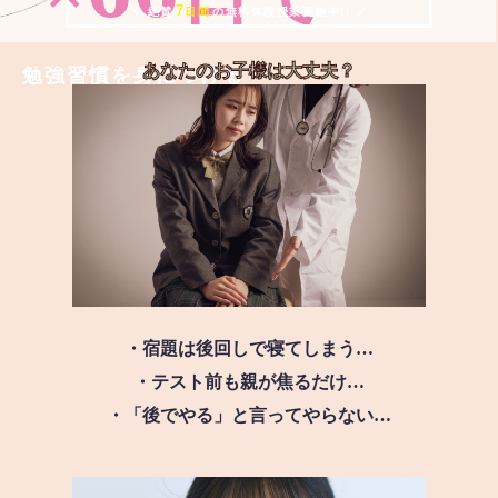
7
＼ 絶賛
日間
の無料体験授業実施中!! ／
あなたのお子様は
大丈夫？
勉強習慣を身につける
・宿題は後回しで寝てしまう…
・テスト前も親が焦るだけ…
・「後でやる」と言ってやらない…