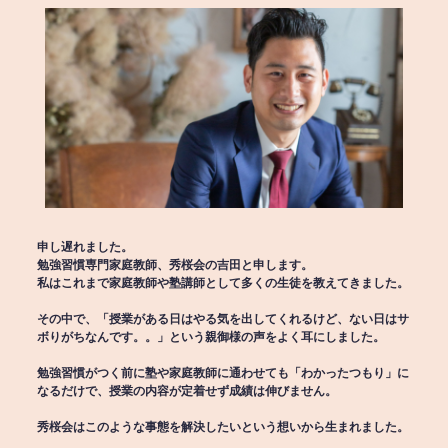
申し遅れました。
勉強習慣専門家庭教師、秀桜会の吉田と申します。
私はこれまで家庭教師や塾講師として多くの生徒を教えてきました。
その中で、「授業がある日はやる気を出してくれるけど、ない日はサ
ボりがちなんです。。」という親御様の声をよく耳にしました。
勉強習慣がつく前に塾や家庭教師に通わせても「わかったつもり」に
なるだけで、授業の内容が定着せず成績は伸びません。
秀桜会はこのような事態を解決したいという想いから生まれました。