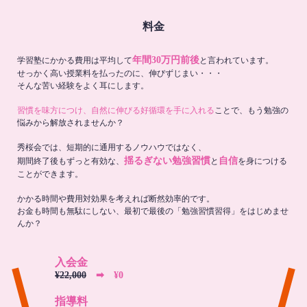
料金
年間30万円前後
学習塾にかかる費用は平均して
と言われています。
せっかく高い授業料を払ったのに、伸びずじまい・・・
そんな苦い経験をよく耳にします。
習慣を味方につけ、自然に伸びる好循環を手に入れる
ことで、もう勉強の
悩みから解放されませんか？
秀桜会では、短期的に通用するノウハウではなく、
揺るぎない勉強習慣
自信
期間終了後もずっと有効な、
と
を身につける
ことができます。
かかる時間や費用対効果を考えれば断然効率的です。
お金も時間も無駄にしない、最初で最後の「勉強習慣習得」をはじめませ
んか？
入会金
¥22,000
➡︎ ¥0
指導料