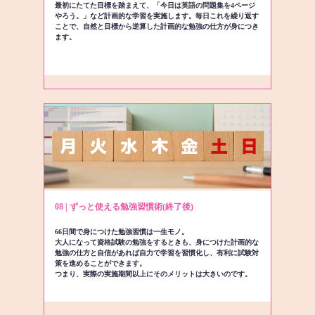
最初にたてた目標を踏まえて、「今日は英語の問題集を4ページ
やろう。」など計画的な学習を実施します。毎日これを繰り返す
ことで、自然と目標から逆算した計画的な勉強の仕方が身につき
ます。
08 | ずっと使える勉強習慣術(終了後)
66日間で身につけた勉強習慣は一生モノ。
大人になって資格試験の勉強をするときも、身につけた計画的な
勉強の仕方と自信があれば自力で学習を習慣化し、有利に試験対
策を進めることができます。
つまり、実際の実施期間以上にそのメリットは大きいのです。