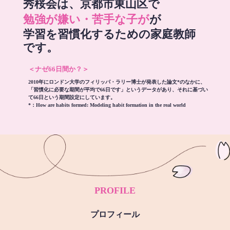
秀桜会は、京都市東山区で
勉強が嫌い・苦手な子が
が
学習を習慣化するための家庭教師
です。
＜ナゼ66日間か？＞
2010年にロンドン大学のフィリッパ・ラリー博士が発表した論文*のなかに、
「習慣化に必要な期間が平均で66日です」というデータがあり、それに基づい
て66日という期間設定にしています。
*：
How are habits formed: Modeling habit formation in the real world
PROFILE
プロフィール