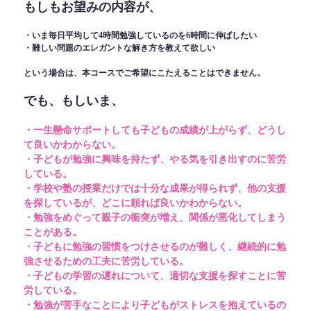
もしもお望みの内容が、
・いま毎日平均して4時間勉強しているのを6時間に伸ばしたい
・難しい問題のエレガントな解き方を教えて欲しい
という場合は、本コースでご希望にこたえることはできません。
でも、もしいま、
・一生懸命サポートしても子どもの成績が上がらず、どうし
て良いかわからない。
・子どもが勉強に興味を持たず、やる気を引き出すのに苦労
している。
・学校や塾の授業だけでは十分な成果が得られず、他の支援
を探しているが、どこに頼れば良いかわからない。
・勉強をめぐって親子の衝突が増え、関係が悪化してしまう
ことがある。
・子どもに勉強の習慣をつけさせるのが難しく、継続的に勉
強させるための工夫に苦労している。
・子どもの学習の遅れについて、適切な支援を探すことに苦
労している。
・勉強が苦手なことにより子どもがストレスを抱えているの