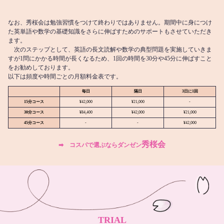
なお、秀桜会は勉強習慣をつけて終わりではありません。期間中に身につけ
た英単語や数学の基礎知識をさらに伸ばすためのサポートもさせていただき
ます。
次のステップとして、英語の長文読解や数学の典型問題を実施していきま
すが1問にかかる時間が長くなるため、1回の時間を30分や45分に伸ばすこと
をお勧めしております。
以下は頻度や時間ごとの月額料金表です。
毎日
隔日
3日に1回
15分コース
¥42,000
¥21,000
-
30分コース
¥84,400
¥42,000
¥21,000
45分コース
-
-
¥42,000
秀桜会
➡︎ コスパで選ぶならダンゼン
TRIAL