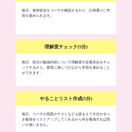
毎日、進捗状況をコーチが確認するから、計画通りに学
習を進められます。
理解度チェック(5分)
毎日、前日の勉強内容について理解度や定着具合をチェ
ックするから、着実に身につけながら学習を進めること
ができます。
やることリスト作成(5分)
毎日、コーチが宿題やテストなども踏まえて今日やるべ
き勉強をリストアップしてくれるから何を勉強すれば良
いか迷いません。