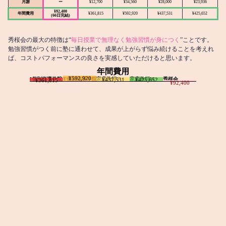
月謝
ー
¥12,700
¥34,560
¥28,000
¥23,936
¥92,400
年間費用
¥361,815
¥592,920
¥437,531
¥425,652
(66日完結)
秀桜会の最大の特徴は“
毎日授業で無理なく勉強習慣が身につく
”ことです。
勉強習慣がつく前に塾に通わせて、成果が上がらず悩み続けることを考えれ
ば、コストパフォーマンスの良さを実感していただけると思います。
年間費用
¥592,920
I個別指導学院
T個別指導学院
家庭教師T
家庭教師M
秀桜会
¥437,531
¥425,652
¥361,815
¥92,400