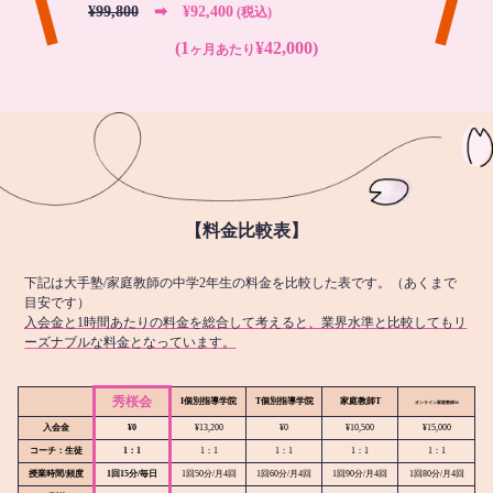
¥99,800
➡︎ ¥92,400
(税込)
(1
¥42,000)
ヶ月あたり
【料金比較表】
下記は大手塾/家庭教師の中学2年生の料金を比較した表です。（あくまで
目安です）
入会金と1時間あたりの料金を総合して考えると、業界水準と比較してもリ
ーズナブルな料金となっています。
秀桜会
I個別指導学院
T個別指導学院
家庭教師T
オンライン
家庭教師M
入会金
¥0
¥13,200
¥0
¥10,500
¥15,000
コーチ：生徒
1：1
1：1
1：1
1：1
1：1
授業時間/頻度
1回15分/毎日
1回50分/月4回
1回60分/月4回
1回90分/月4回
1回80分/月4回