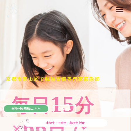
京都市東山区で勉強習慣専門家庭教師
15
毎日
分
無料体験授業はこちら
公式LINE
66
×
日で
小学生・中学生・高校生
対象