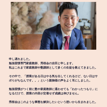
申し遅れました。
勉強習慣専門家庭教師、秀桜会の吉田と申します。
私はこれまで家庭教師や塾講師として多くの生徒を教えてきました。
その中で、「授業がある日はやる気を出してくれるけど、ない日はサ
ボりがちなんです。。」という親御様の声をよく耳にしました。
勉強習慣がつく前に塾や家庭教師に通わせても「わかったつもり」に
なるだけで、授業の内容が定着せず成績は伸びません。
秀桜会はこのような事態を解決したいという想いから生まれました。