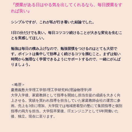
『授業がある日はやる気を出してくれるなら、毎日授業をす
れば良い』
シンプルですが、これが私が行き着いた結論でした。
1日15分だけでも良い。毎日コツコツ続けることが大きな変化を生むこ
とを実感してほしい。
勉強は毎日の積み上げなので、勉強習慣をつけるのはとても大切で
す。ポイントは集中して効率よく続けるコツを掴むこと。まずは短い
時間から無理なく学習できるようにサポートするので、一緒にがんば
りましょう。
＜略歴＞
慶應義塾大学理工学部/理工学研究科(理論物理学)卒
大学入学後、家庭教師として指導を開始し担当生徒の成績を大きく向
上させる。実績を買われ指導を担当していた家庭教師会社の運営に参
画。売上を3倍に増加。大学院では地域密着型の塾にて集団指導と個別
指導の両方を担当。大学院卒業後、ITエンジニアとして6年間働いた
後、独立。現在に至ります。