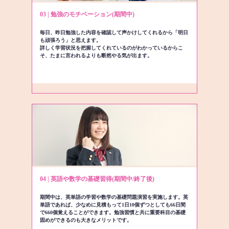
03 | 勉強のモチベーション(期間中)
毎日、昨日勉強した内容を確認して声かけしてくれるから「明日
も頑張ろう」と思えます。
詳しく学習状況を把握してくれているのがわかっているからこ
そ、たまに言われるよりも断然やる気が出ます。
04 | 英語や数学の基礎習得(期間中/終了後)
期間中は、英単語の学習や数学の基礎問題演習を実施します。英
単語であれば、少なめに見積もって1日10個ずつとしても66日間
で660個覚えることができます。勉強習慣と共に重要科目の基礎
固めができるのも大きなメリットです。