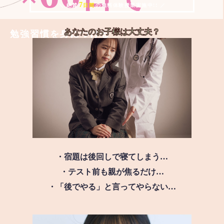
7
＼ 絶賛
日間
の無料体験授業実施中!! ／
あなたのお子様は
大丈夫？
勉強習慣を身につける
・宿題は後回しで寝てしまう…
・テスト前も親が焦るだけ…
・「後でやる」と言ってやらない…