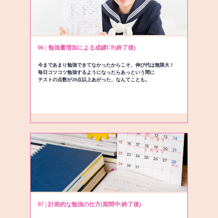
06 | 勉強量増加による成績UP(終了後)
今まであまり勉強できてなかったからこそ、伸び代は無限大！
毎日コツコツ勉強するようになったらあっという間に
テストの点数が20点以上あがった、なんてことも。
07 | 計画的な勉強の仕方(期間中/終了後)