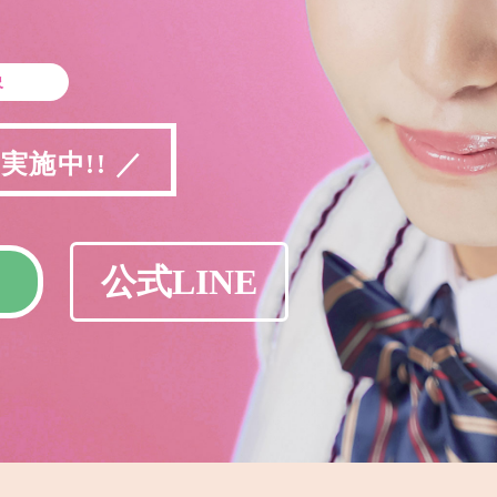
象
施中!! ／
公式LINE