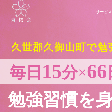
サービス
久世郡久御山町で勉
15
66
毎日
分×
勉強習慣を