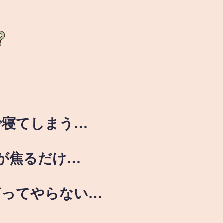
？
で寝てしまう…
が焦るだけ…
言ってやらない…