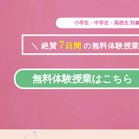
小学生・中学生・高校生
対
7
＼ 絶賛
日間
の無料体験授業実
無料体験授業はこちら