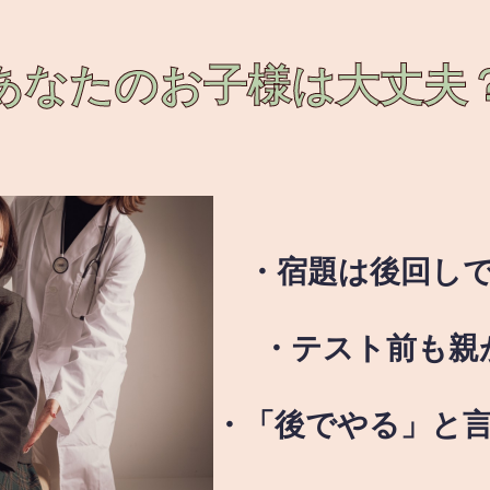
あなたのお子様は
大丈夫
・宿題は後回し
・テスト前も親
・「後でやる」と