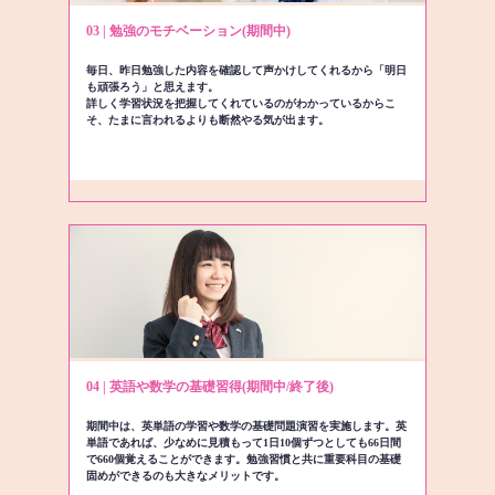
03 | 勉強のモチベーション(期間中)
毎日、昨日勉強した内容を確認して声かけしてくれるから「明日
も頑張ろう」と思えます。
詳しく学習状況を把握してくれているのがわかっているからこ
そ、たまに言われるよりも断然やる気が出ます。
04 | 英語や数学の基礎習得(期間中/終了後)
期間中は、英単語の学習や数学の基礎問題演習を実施します。英
単語であれば、少なめに見積もって1日10個ずつとしても66日間
で660個覚えることができます。勉強習慣と共に重要科目の基礎
固めができるのも大きなメリットです。