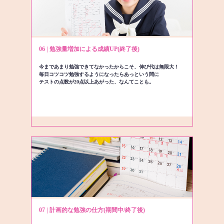
06 | 勉強量増加による成績UP(終了後)
今まであまり勉強できてなかったからこそ、伸び代は無限大！
毎日コツコツ勉強するようになったらあっという間に
テストの点数が20点以上あがった、なんてことも。
07 | 計画的な勉強の仕方(期間中/終了後)