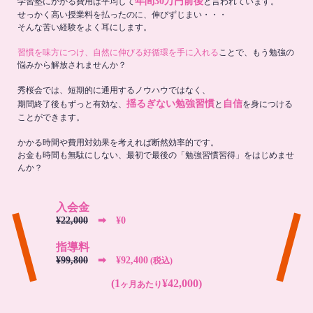
年間30万円前後
学習塾にかかる費用は平均して
と言われています。
せっかく高い授業料を払ったのに、伸びずじまい・・・
そんな苦い経験をよく耳にします。
習慣を味方につけ、自然に伸びる好循環を手に入れる
ことで、もう勉強の
悩みから解放されませんか？
秀桜会では、短期的に通用するノウハウではなく、
揺るぎない勉強習慣
自信
期間終了後もずっと有効な、
と
を身につける
ことができます。
かかる時間や費用対効果を考えれば断然効率的です。
お金も時間も無駄にしない、最初で最後の「勉強習慣習得」をはじめませ
んか？
入会金
¥22,000
➡︎ ¥0
指導料
¥99,800
➡︎ ¥92,400
(税込)
(1
¥42,000)
ヶ月あたり