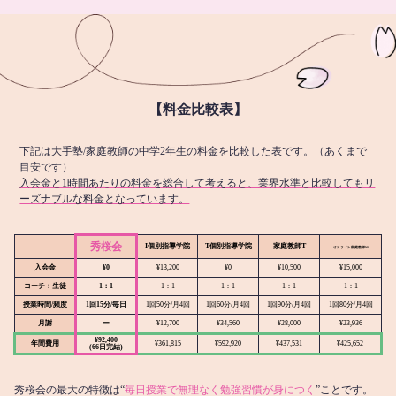
【料金比較表】
下記は大手塾/家庭教師の中学2年生の料金を比較した表です。（あくまで
目安です）
入会金と1時間あたりの料金を総合して考えると、業界水準と比較してもリ
ーズナブルな料金となっています。
秀桜会
I個別指導学院
T個別指導学院
家庭教師T
オンライン
家庭教師M
入会金
¥0
¥13,200
¥0
¥10,500
¥15,000
コーチ：生徒
1：1
1：1
1：1
1：1
1：1
授業時間/頻度
1回15分/毎日
1回50分/月4回
1回60分/月4回
1回90分/月4回
1回80分/月4回
月謝
ー
¥12,700
¥34,560
¥28,000
¥23,936
¥92,400
年間費用
¥361,815
¥592,920
¥437,531
¥425,652
(66日完結)
秀桜会の最大の特徴は“
毎日授業で無理なく勉強習慣が身につく
”ことです。