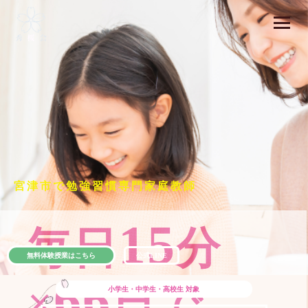
宮津市で勉強習慣専門家庭教師
15
毎日
分
無料体験授業はこちら
公式LINE
66
×
日で
小学生・中学生・高校生
対象