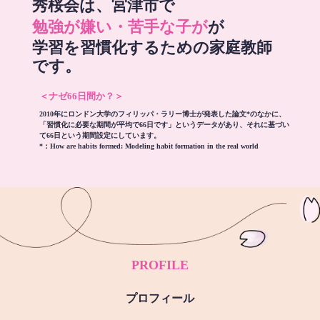
秀桜会は、宮津市で
勉強が嫌い・苦手な子が
が
学習を習慣化するための家庭教師
です。
＜ナゼ66日間か？＞
2010年にロンドン大学のフィリッパ・ラリー博士が発表した論文*のなかに、
「習慣化に必要な期間が平均で66日です」というデータがあり、それに基づい
て66日という期間設定にしています。
*：
How are habits formed: Modeling habit formation in the real world
PROFILE
プロフィール