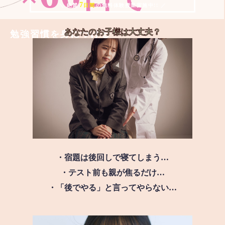
7
＼ 絶賛
日間
の無料体験授業実施中!! ／
あなたのお子様は
大丈夫？
勉強習慣を身につける
・宿題は後回しで寝てしまう…
・テスト前も親が焦るだけ…
・「後でやる」と言ってやらない…