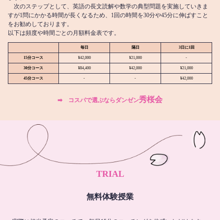
次のステップとして、英語の長文読解や数学の典型問題を実施していきま
すが1問にかかる時間が長くなるため、1回の時間を30分や45分に伸ばすこと
をお勧めしております。
以下は頻度や時間ごとの月額料金表です。
毎日
隔日
3日に1回
15分コース
¥42,000
¥21,000
-
30分コース
¥84,400
¥42,000
¥21,000
45分コース
-
-
¥42,000
秀桜会
➡︎ コスパで選ぶならダンゼン
TRIAL
無料体験授業