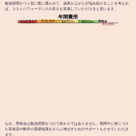
勉強習慣がつく前に塾に通わせて、成果が上がらず悩み続けることを考えれ
ば、コストパフォーマンスの良さを実感していただけると思います。
年間費用
¥592,920
I個別指導学院
T個別指導学院
家庭教師T
家庭教師M
秀桜会
¥437,531
¥425,652
¥361,815
¥92,400
なお、秀桜会は勉強習慣をつけて終わりではありません。期間中に身につけ
た英単語や数学の基礎知識をさらに伸ばすためのサポートもさせていただき
ます。