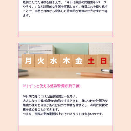
最初にたてた目標を踏まえて、「今日は英語の問題集を4ページ
やろう。」など計画的な学習を実施します。毎日これを繰り返す
ことで、自然と目標から逆算した計画的な勉強の仕方が身につき
ます。
08 | ずっと使える勉強習慣術(終了後)
66日間で身につけた勉強習慣は一生モノ。
大人になって資格試験の勉強をするときも、身につけた計画的な
勉強の仕方と自信があれば自力で学習を習慣化し、有利に試験対
策を進めることができます。
つまり、実際の実施期間以上にそのメリットは大きいのです。