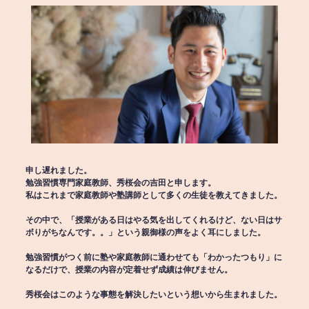
申し遅れました。
勉強習慣専門家庭教師、秀桜会の吉田と申します。
私はこれまで家庭教師や塾講師として多くの生徒を教えてきました。
その中で、「授業がある日はやる気を出してくれるけど、ない日はサ
ボりがちなんです。。」という親御様の声をよく耳にしました。
勉強習慣がつく前に塾や家庭教師に通わせても「わかったつもり」に
なるだけで、授業の内容が定着せず成績は伸びません。
秀桜会はこのような事態を解決したいという想いから生まれました。