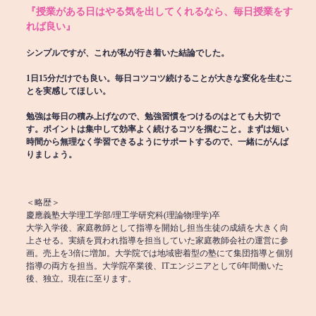
『授業がある日はやる気を出してくれるなら、毎日授業をす
れば良い』
シンプルですが、これが私が行き着いた結論でした。
1日15分だけでも良い。毎日コツコツ続けることが大きな変化を生むこ
とを実感してほしい。
勉強は毎日の積み上げなので、勉強習慣をつけるのはとても大切で
す。ポイントは集中して効率よく続けるコツを掴むこと。まずは短い
時間から無理なく学習できるようにサポートするので、一緒にがんば
りましょう。
＜略歴＞
慶應義塾大学理工学部/理工学研究科(理論物理学)卒
大学入学後、家庭教師として指導を開始し担当生徒の成績を大きく向
上させる。実績を買われ指導を担当していた家庭教師会社の運営に参
画。売上を3倍に増加。大学院では地域密着型の塾にて集団指導と個別
指導の両方を担当。大学院卒業後、ITエンジニアとして6年間働いた
後、独立。現在に至ります。