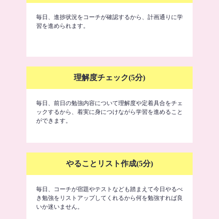
毎日、進捗状況をコーチが確認するから、計画通りに学
習を進められます。
理解度チェック(5分)
毎日、前日の勉強内容について理解度や定着具合をチェ
ックするから、着実に身につけながら学習を進めること
ができます。
やることリスト作成(5分)
毎日、コーチが宿題やテストなども踏まえて今日やるべ
き勉強をリストアップしてくれるから何を勉強すれば良
いか迷いません。