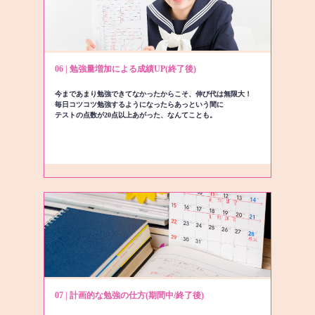
06 | 勉強量増加による成績UP(終了後)
今まであまり勉強できてなかったからこそ、伸び代は無限大！
毎日コツコツ勉強するようになったらあっという間に
テストの点数が20点以上あがった、なんてことも。
07 | 計画的な勉強の仕方(期間中/終了後)