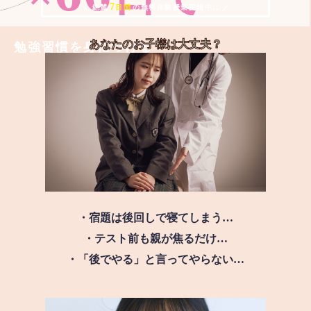
7
＼ 絶賛
日間
の無料体験授業実施中!! ／
あなたのお子様は
大丈夫？
勉強習慣を身につける
・宿題は後回しで寝てしまう…
・テスト前も親が焦るだけ…
・「後でやる」と言ってやらない…