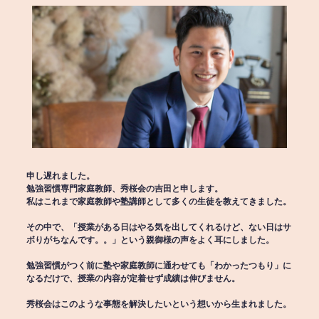
申し遅れました。
勉強習慣専門家庭教師、秀桜会の吉田と申します。
私はこれまで家庭教師や塾講師として多くの生徒を教えてきました。
その中で、「授業がある日はやる気を出してくれるけど、ない日はサ
ボりがちなんです。。」という親御様の声をよく耳にしました。
勉強習慣がつく前に塾や家庭教師に通わせても「わかったつもり」に
なるだけで、授業の内容が定着せず成績は伸びません。
秀桜会はこのような事態を解決したいという想いから生まれました。