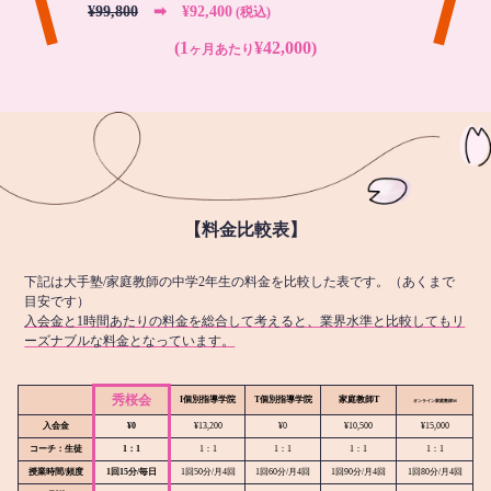
¥99,800
➡︎ ¥92,400
(税込)
(1
¥42,000)
ヶ月あたり
【料金比較表】
下記は大手塾/家庭教師の中学2年生の料金を比較した表です。（あくまで
目安です）
入会金と1時間あたりの料金を総合して考えると、業界水準と比較してもリ
ーズナブルな料金となっています。
秀桜会
I個別指導学院
T個別指導学院
家庭教師T
オンライン
家庭教師M
入会金
¥0
¥13,200
¥0
¥10,500
¥15,000
コーチ：生徒
1：1
1：1
1：1
1：1
1：1
授業時間/頻度
1回15分/毎日
1回50分/月4回
1回60分/月4回
1回90分/月4回
1回80分/月4回