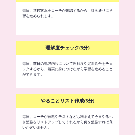
毎日、進捗状況をコーチが確認するから、計画通りに学
習を進められます。
理解度チェック(5分)
毎日、前日の勉強内容について理解度や定着具合をチェ
ックするから、着実に身につけながら学習を進めること
ができます。
やることリスト作成(5分)
毎日、コーチが宿題やテストなども踏まえて今日やるべ
き勉強をリストアップしてくれるから何を勉強すれば良
いか迷いません。