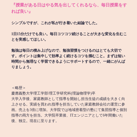
『授業がある日はやる気を出してくれるなら、毎日授業をす
れば良い』
シンプルですが、これが私が行き着いた結論でした。
1日15分だけでも良い。毎日コツコツ続けることが大きな変化を生むこ
とを実感してほしい。
勉強は毎日の積み上げなので、勉強習慣をつけるのはとても大切で
す。ポイントは集中して効率よく続けるコツを掴むこと。まずは短い
時間から無理なく学習できるようにサポートするので、一緒にがんば
りましょう。
＜略歴＞
慶應義塾大学理工学部/理工学研究科(理論物理学)卒
大学入学後、家庭教師として指導を開始し担当生徒の成績を大きく向
上させる。実績を買われ指導を担当していた家庭教師会社の運営に参
画。売上を3倍に増加。大学院では地域密着型の塾にて集団指導と個別
指導の両方を担当。大学院卒業後、ITエンジニアとして6年間働いた
後、独立。現在に至ります。