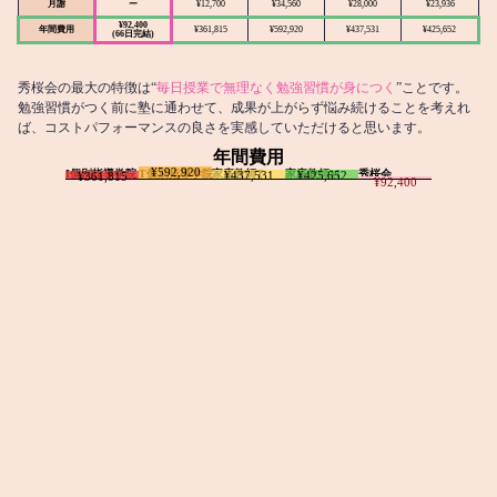
月謝
ー
¥12,700
¥34,560
¥28,000
¥23,936
¥92,400
年間費用
¥361,815
¥592,920
¥437,531
¥425,652
(66日完結)
秀桜会の最大の特徴は“
毎日授業で無理なく勉強習慣が身につく
”ことです。
勉強習慣がつく前に塾に通わせて、成果が上がらず悩み続けることを考えれ
ば、コストパフォーマンスの良さを実感していただけると思います。
年間費用
¥592,920
I個別指導学院
T個別指導学院
家庭教師T
家庭教師M
秀桜会
¥437,531
¥425,652
¥361,815
¥92,400