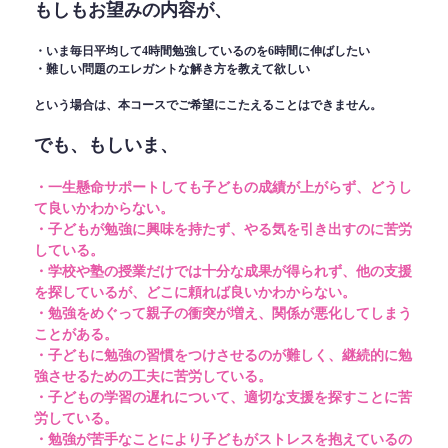
もしもお望みの内容が、
・いま毎日平均して4時間勉強しているのを6時間に伸ばしたい
・難しい問題のエレガントな解き方を教えて欲しい
という場合は、本コースでご希望にこたえることはできません。
でも、もしいま、
・一生懸命サポートしても子どもの成績が上がらず、どうし
て良いかわからない。
・子どもが勉強に興味を持たず、やる気を引き出すのに苦労
している。
・学校や塾の授業だけでは十分な成果が得られず、他の支援
を探しているが、どこに頼れば良いかわからない。
・勉強をめぐって親子の衝突が増え、関係が悪化してしまう
ことがある。
・子どもに勉強の習慣をつけさせるのが難しく、継続的に勉
強させるための工夫に苦労している。
・子どもの学習の遅れについて、適切な支援を探すことに苦
労している。
・勉強が苦手なことにより子どもがストレスを抱えているの