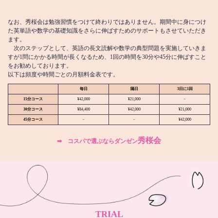
なお、秀桜会は勉強習慣をつけて終わりではありません。期間中に身につけ
た英単語や数学の基礎知識をさらに伸ばすためのサポートもさせていただき
ます。
次のステップとして、英語の長文読解や数学の典型問題を実施していきま
すが1問にかかる時間が長くなるため、1回の時間を30分や45分に伸ばすこと
をお勧めしております。
以下は頻度や時間ごとの月額料金表です。
毎日
隔日
3日に1回
15分コース
¥42,000
¥21,000
-
30分コース
¥84,400
¥42,000
¥21,000
45分コース
-
-
¥42,000
秀桜会
➡︎ コスパで選ぶならダンゼン
TRIAL