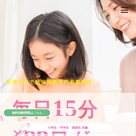
長岡京市で勉強習慣専門家庭教師
15
毎日
分
無料体験授業はこちら
公式LINE
66
×
日で
小学生・中学生・高校生
対象