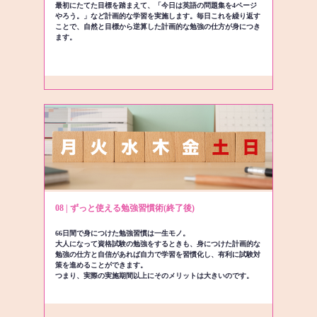
最初にたてた目標を踏まえて、「今日は英語の問題集を4ページ
やろう。」など計画的な学習を実施します。毎日これを繰り返す
ことで、自然と目標から逆算した計画的な勉強の仕方が身につき
ます。
08 | ずっと使える勉強習慣術(終了後)
66日間で身につけた勉強習慣は一生モノ。
大人になって資格試験の勉強をするときも、身につけた計画的な
勉強の仕方と自信があれば自力で学習を習慣化し、有利に試験対
策を進めることができます。
つまり、実際の実施期間以上にそのメリットは大きいのです。