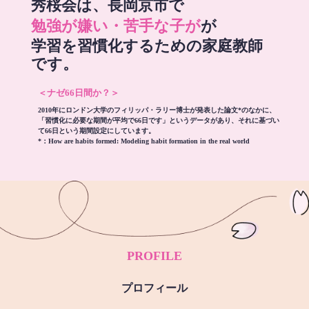
秀桜会は、長岡京市で
勉強が嫌い・苦手な子が
が
学習を習慣化するための家庭教師
です。
＜ナゼ66日間か？＞
2010年にロンドン大学のフィリッパ・ラリー博士が発表した論文*のなかに、
「習慣化に必要な期間が平均で66日です」というデータがあり、それに基づい
て66日という期間設定にしています。
*：
How are habits formed: Modeling habit formation in the real world
PROFILE
プロフィール