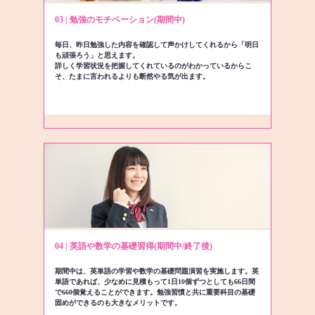
03 | 勉強のモチベーション(期間中)
毎日、昨日勉強した内容を確認して声かけしてくれるから「明日
も頑張ろう」と思えます。
詳しく学習状況を把握してくれているのがわかっているからこ
そ、たまに言われるよりも断然やる気が出ます。
04 | 英語や数学の基礎習得(期間中/終了後)
期間中は、英単語の学習や数学の基礎問題演習を実施します。英
単語であれば、少なめに見積もって1日10個ずつとしても66日間
で660個覚えることができます。勉強習慣と共に重要科目の基礎
固めができるのも大きなメリットです。