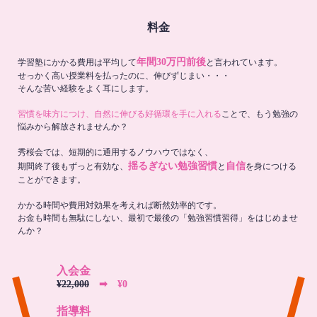
料金
年間30万円前後
学習塾にかかる費用は平均して
と言われています。
せっかく高い授業料を払ったのに、伸びずじまい・・・
そんな苦い経験をよく耳にします。
習慣を味方につけ、自然に伸びる好循環を手に入れる
ことで、もう勉強の
悩みから解放されませんか？
秀桜会では、短期的に通用するノウハウではなく、
揺るぎない勉強習慣
自信
期間終了後もずっと有効な、
と
を身につける
ことができます。
かかる時間や費用対効果を考えれば断然効率的です。
お金も時間も無駄にしない、最初で最後の「勉強習慣習得」をはじめませ
んか？
入会金
¥22,000
➡︎ ¥0
指導料