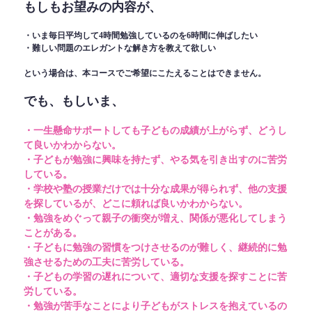
もしもお望みの内容が、
・いま毎日平均して4時間勉強しているのを6時間に伸ばしたい
・難しい問題のエレガントな解き方を教えて欲しい
という場合は、本コースでご希望にこたえることはできません。
でも、もしいま、
・一生懸命サポートしても子どもの成績が上がらず、どうし
て良いかわからない。
・子どもが勉強に興味を持たず、やる気を引き出すのに苦労
している。
・学校や塾の授業だけでは十分な成果が得られず、他の支援
を探しているが、どこに頼れば良いかわからない。
・勉強をめぐって親子の衝突が増え、関係が悪化してしまう
ことがある。
・子どもに勉強の習慣をつけさせるのが難しく、継続的に勉
強させるための工夫に苦労している。
・子どもの学習の遅れについて、適切な支援を探すことに苦
労している。
・勉強が苦手なことにより子どもがストレスを抱えているの