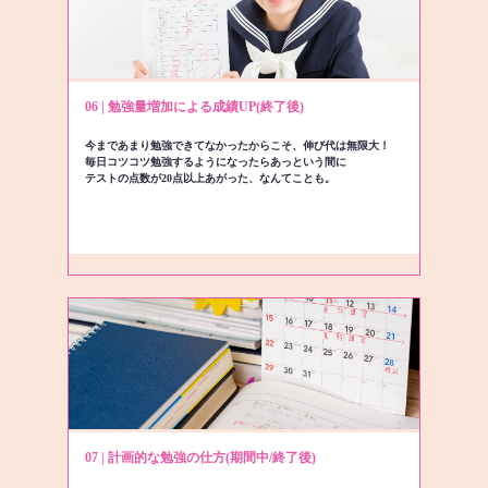
06 | 勉強量増加による成績UP(終了後)
今まであまり勉強できてなかったからこそ、伸び代は無限大！
毎日コツコツ勉強するようになったらあっという間に
テストの点数が20点以上あがった、なんてことも。
07 | 計画的な勉強の仕方(期間中/終了後)