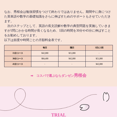
なお、秀桜会は勉強習慣をつけて終わりではありません。期間中に身につけ
た英単語や数学の基礎知識をさらに伸ばすためのサポートもさせていただき
ます。
次のステップとして、英語の長文読解や数学の典型問題を実施していきま
すが1問にかかる時間が長くなるため、1回の時間を30分や45分に伸ばすこと
をお勧めしております。
以下は頻度や時間ごとの月額料金表です。
毎日
隔日
3日に1回
15分コース
¥42,000
¥21,000
-
30分コース
¥84,400
¥42,000
¥21,000
45分コース
-
-
¥42,000
秀桜会
➡︎ コスパで選ぶならダンゼン
TRIAL