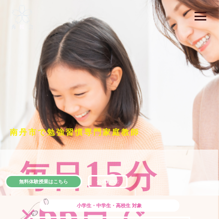
南丹市で勉強習慣専門家庭教師
15
毎日
分
無料体験授業はこちら
公式LINE
66
×
日で
小学生・中学生・高校生
対象