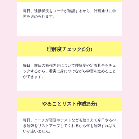
毎日、進捗状況をコーチが確認するから、計画通りに学
習を進められます。
理解度チェック(5分)
毎日、前日の勉強内容について理解度や定着具合をチェ
ックするから、着実に身につけながら学習を進めること
ができます。
やることリスト作成(5分)
毎日、コーチが宿題やテストなども踏まえて今日やるべ
き勉強をリストアップしてくれるから何を勉強すれば良
いか迷いません。