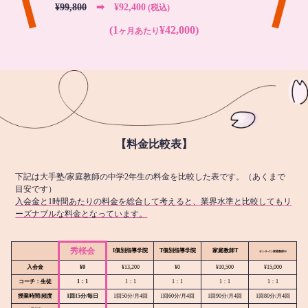
¥99,800
➡︎ ¥92,400
(税込)
(1
¥42,000)
ヶ月あたり
【料金比較表】
下記は大手塾/家庭教師の中学2年生の料金を比較した表です。（あくまで
目安です）
入会金と1時間あたりの料金を総合して考えると、業界水準と比較してもリ
ーズナブルな料金となっています。
秀桜会
I個別指導学院
T個別指導学院
家庭教師T
オンライン
家庭教師M
入会金
¥0
¥13,200
¥0
¥10,500
¥15,000
コーチ：生徒
1：1
1：1
1：1
1：1
1：1
授業時間/頻度
1回15分/毎日
1回50分/月4回
1回60分/月4回
1回90分/月4回
1回80分/月4回