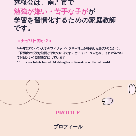
秀桜会は、南丹市で
勉強が嫌い・苦手な子が
が
学習を習慣化するための家庭教師
です。
＜ナゼ66日間か？＞
2010年にロンドン大学のフィリッパ・ラリー博士が発表した論文*のなかに、
「習慣化に必要な期間が平均で66日です」というデータがあり、それに基づい
て66日という期間設定にしています。
*：
How are habits formed: Modeling habit formation in the real world
PROFILE
プロフィール