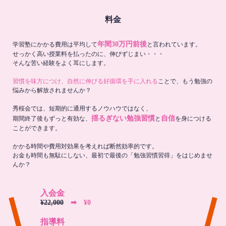
料金
年間30万円前後
学習塾にかかる費用は平均して
と言われています。
せっかく高い授業料を払ったのに、伸びずじまい・・・
そんな苦い経験をよく耳にします。
習慣を味方につけ、自然に伸びる好循環を手に入れる
ことで、もう勉強の
悩みから解放されませんか？
秀桜会では、短期的に通用するノウハウではなく、
揺るぎない勉強習慣
自信
期間終了後もずっと有効な、
と
を身につける
ことができます。
かかる時間や費用対効果を考えれば断然効率的です。
お金も時間も無駄にしない、最初で最後の「勉強習慣習得」をはじめませ
んか？
入会金
¥22,000
➡︎ ¥0
指導料