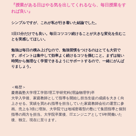
『授業がある日はやる気を出してくれるなら、毎日授業をす
れば良い』
シンプルですが、これが私が行き着いた結論でした。
1日15分だけでも良い。毎日コツコツ続けることが大きな変化を生むこ
とを実感してほしい。
勉強は毎日の積み上げなので、勉強習慣をつけるのはとても大切で
す。ポイントは集中して効率よく続けるコツを掴むこと。まずは短い
時間から無理なく学習できるようにサポートするので、一緒にがんば
りましょう。
＜略歴＞
慶應義塾大学理工学部/理工学研究科(理論物理学)卒
大学入学後、家庭教師として指導を開始し担当生徒の成績を大きく向
上させる。実績を買われ指導を担当していた家庭教師会社の運営に参
画。売上を3倍に増加。大学院では地域密着型の塾にて集団指導と個別
指導の両方を担当。大学院卒業後、ITエンジニアとして6年間働いた
後、独立。現在に至ります。