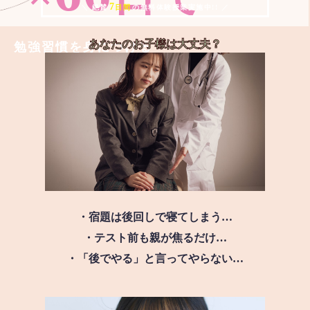
7
＼ 絶賛
日間
の無料体験授業実施中!! ／
あなたのお子様は
大丈夫？
勉強習慣を身につける
・宿題は後回しで寝てしまう…
・テスト前も親が焦るだけ…
・「後でやる」と言ってやらない…