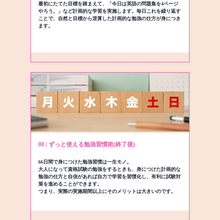
最初にたてた目標を踏まえて、「今日は英語の問題集を4ページ
やろう。」など計画的な学習を実施します。毎日これを繰り返す
ことで、自然と目標から逆算した計画的な勉強の仕方が身につき
ます。
08 | ずっと使える勉強習慣術(終了後)
66日間で身につけた勉強習慣は一生モノ。
大人になって資格試験の勉強をするときも、身につけた計画的な
勉強の仕方と自信があれば自力で学習を習慣化し、有利に試験対
策を進めることができます。
つまり、実際の実施期間以上にそのメリットは大きいのです。