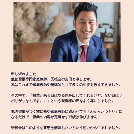
申し遅れました。
勉強習慣専門家庭教師、秀桜会の吉田と申します。
私はこれまで家庭教師や塾講師として多くの生徒を教えてきました。
その中で、「授業がある日はやる気を出してくれるけど、ない日はサ
ボりがちなんです。。」という親御様の声をよく耳にしました。
勉強習慣がつく前に塾や家庭教師に通わせても「わかったつもり」に
なるだけで、授業の内容が定着せず成績は伸びません。
秀桜会はこのような事態を解決したいという想いから生まれました。