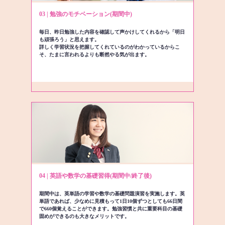
03 | 勉強のモチベーション(期間中)
毎日、昨日勉強した内容を確認して声かけしてくれるから「明日
も頑張ろう」と思えます。
詳しく学習状況を把握してくれているのがわかっているからこ
そ、たまに言われるよりも断然やる気が出ます。
04 | 英語や数学の基礎習得(期間中/終了後)
期間中は、英単語の学習や数学の基礎問題演習を実施します。英
単語であれば、少なめに見積もって1日10個ずつとしても66日間
で660個覚えることができます。勉強習慣と共に重要科目の基礎
固めができるのも大きなメリットです。