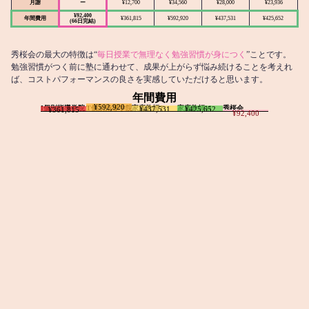
月謝
ー
¥12,700
¥34,560
¥28,000
¥23,936
¥92,400
年間費用
¥361,815
¥592,920
¥437,531
¥425,652
(66日完結)
秀桜会の最大の特徴は“
毎日授業で無理なく勉強習慣が身につく
”ことです。
勉強習慣がつく前に塾に通わせて、成果が上がらず悩み続けることを考えれ
ば、コストパフォーマンスの良さを実感していただけると思います。
年間費用
¥592,920
I個別指導学院
T個別指導学院
家庭教師T
家庭教師M
秀桜会
¥437,531
¥425,652
¥361,815
¥92,400