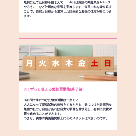
最初にたてた目標を踏まえて、「今日は英語の問題集を4ページ
やろう。」など計画的な学習を実施します。毎日これを繰り返す
ことで、自然と目標から逆算した計画的な勉強の仕方が身につき
ます。
08 | ずっと使える勉強習慣術(終了後)
66日間で身につけた勉強習慣は一生モノ。
大人になって資格試験の勉強をするときも、身につけた計画的な
勉強の仕方と自信があれば自力で学習を習慣化し、有利に試験対
策を進めることができます。
つまり、実際の実施期間以上にそのメリットは大きいのです。