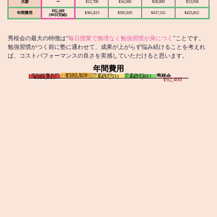
月謝
ー
¥12,700
¥34,560
¥28,000
¥23,936
¥92,400
年間費用
¥361,815
¥592,920
¥437,531
¥425,652
(66日完結)
秀桜会の最大の特徴は“
毎日授業で無理なく勉強習慣が身につく
”ことです。
勉強習慣がつく前に塾に通わせて、成果が上がらず悩み続けることを考えれ
ば、コストパフォーマンスの良さを実感していただけると思います。
年間費用
¥592,920
I個別指導学院
T個別指導学院
家庭教師T
家庭教師M
秀桜会
¥437,531
¥425,652
¥361,815
¥92,400