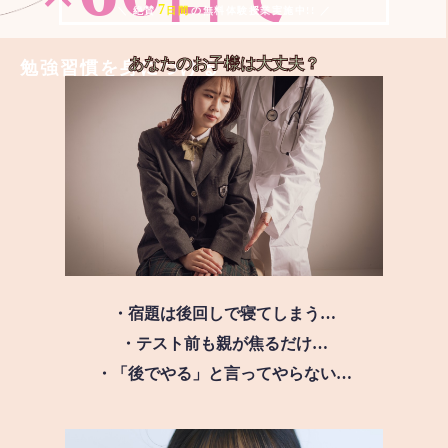
7
＼ 絶賛
日間
の無料体験授業実施中!! ／
あなたのお子様は
大丈夫？
勉強習慣を身につける
・宿題は後回しで寝てしまう…
・テスト前も親が焦るだけ…
・「後でやる」と言ってやらない…