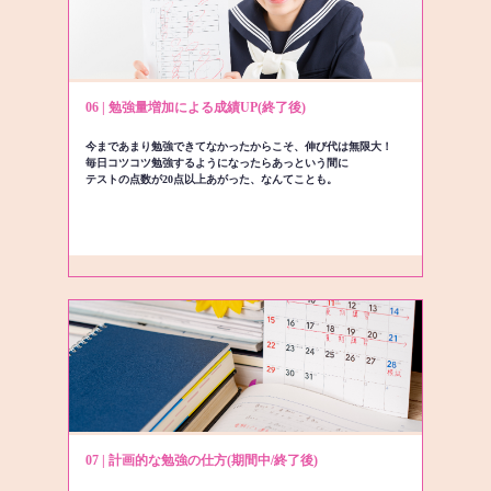
06 | 勉強量増加による成績UP(終了後)
今まであまり勉強できてなかったからこそ、伸び代は無限大！
毎日コツコツ勉強するようになったらあっという間に
テストの点数が20点以上あがった、なんてことも。
07 | 計画的な勉強の仕方(期間中/終了後)