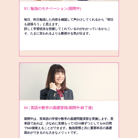
03 | 勉強のモチベーション(期間中)
毎日、昨日勉強した内容を確認して声かけしてくれるから「明日
も頑張ろう」と思えます。
詳しく学習状況を把握してくれているのがわかっているからこ
そ、たまに言われるよりも断然やる気が出ます。
04 | 英語や数学の基礎習得(期間中/終了後)
期間中は、英単語の学習や数学の基礎問題演習を実施します。英
単語であれば、少なめに見積もって1日10個ずつとしても66日間
で660個覚えることができます。勉強習慣と共に重要科目の基礎
固めができるのも大きなメリットです。