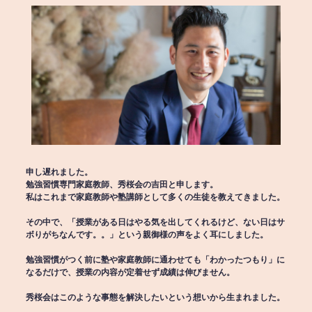
申し遅れました。
勉強習慣専門家庭教師、秀桜会の吉田と申します。
私はこれまで家庭教師や塾講師として多くの生徒を教えてきました。
その中で、「授業がある日はやる気を出してくれるけど、ない日はサ
ボりがちなんです。。」という親御様の声をよく耳にしました。
勉強習慣がつく前に塾や家庭教師に通わせても「わかったつもり」に
なるだけで、授業の内容が定着せず成績は伸びません。
秀桜会はこのような事態を解決したいという想いから生まれました。