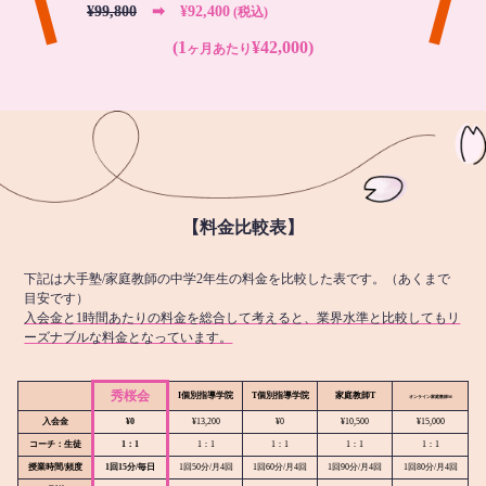
¥99,800
➡︎ ¥92,400
(税込)
(1
¥42,000)
ヶ月あたり
【料金比較表】
下記は大手塾/家庭教師の中学2年生の料金を比較した表です。（あくまで
目安です）
入会金と1時間あたりの料金を総合して考えると、業界水準と比較してもリ
ーズナブルな料金となっています。
秀桜会
I個別指導学院
T個別指導学院
家庭教師T
オンライン
家庭教師M
入会金
¥0
¥13,200
¥0
¥10,500
¥15,000
コーチ：生徒
1：1
1：1
1：1
1：1
1：1
授業時間/頻度
1回15分/毎日
1回50分/月4回
1回60分/月4回
1回90分/月4回
1回80分/月4回