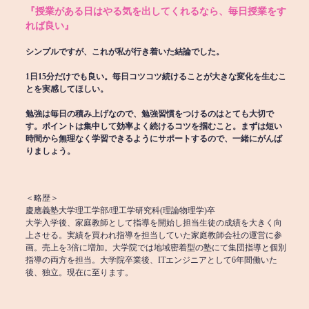
『授業がある日はやる気を出してくれるなら、毎日授業をす
れば良い』
シンプルですが、これが私が行き着いた結論でした。
1日15分だけでも良い。毎日コツコツ続けることが大きな変化を生むこ
とを実感してほしい。
勉強は毎日の積み上げなので、勉強習慣をつけるのはとても大切で
す。ポイントは集中して効率よく続けるコツを掴むこと。まずは短い
時間から無理なく学習できるようにサポートするので、一緒にがんば
りましょう。
＜略歴＞
慶應義塾大学理工学部/理工学研究科(理論物理学)卒
大学入学後、家庭教師として指導を開始し担当生徒の成績を大きく向
上させる。実績を買われ指導を担当していた家庭教師会社の運営に参
画。売上を3倍に増加。大学院では地域密着型の塾にて集団指導と個別
指導の両方を担当。大学院卒業後、ITエンジニアとして6年間働いた
後、独立。現在に至ります。