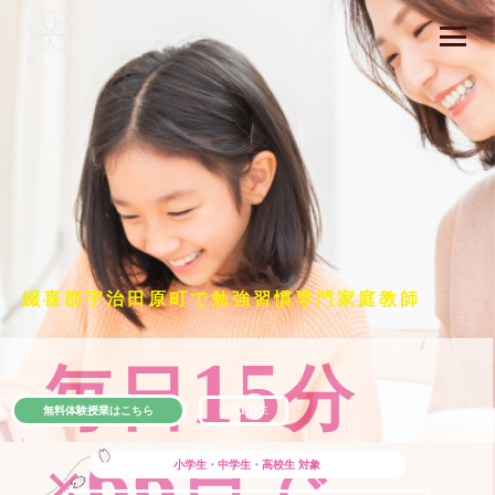
綴喜郡宇治田原町で勉強習慣専門家庭教師
15
毎日
分
無料体験授業はこちら
公式LINE
66
×
日で
小学生・中学生・高校生
対象