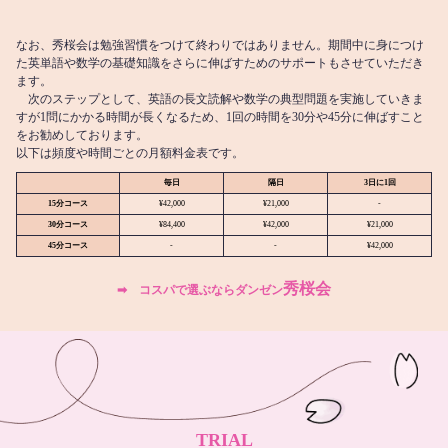
なお、秀桜会は勉強習慣をつけて終わりではありません。期間中に身につけ
た英単語や数学の基礎知識をさらに伸ばすためのサポートもさせていただき
ます。
次のステップとして、英語の長文読解や数学の典型問題を実施していきま
すが1問にかかる時間が長くなるため、1回の時間を30分や45分に伸ばすこと
をお勧めしております。
以下は頻度や時間ごとの月額料金表です。
毎日
隔日
3日に1回
15分コース
¥42,000
¥21,000
-
30分コース
¥84,400
¥42,000
¥21,000
45分コース
-
-
¥42,000
秀桜会
➡︎ コスパで選ぶならダンゼン
TRIAL