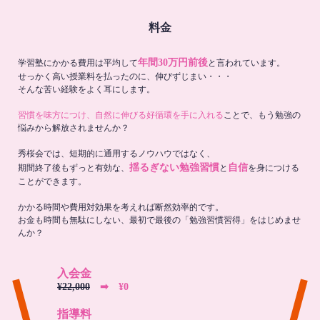
料金
年間30万円前後
学習塾にかかる費用は平均して
と言われています。
せっかく高い授業料を払ったのに、伸びずじまい・・・
そんな苦い経験をよく耳にします。
習慣を味方につけ、自然に伸びる好循環を手に入れる
ことで、もう勉強の
悩みから解放されませんか？
秀桜会では、短期的に通用するノウハウではなく、
揺るぎない勉強習慣
自信
期間終了後もずっと有効な、
と
を身につける
ことができます。
かかる時間や費用対効果を考えれば断然効率的です。
お金も時間も無駄にしない、最初で最後の「勉強習慣習得」をはじめませ
んか？
入会金
¥22,000
➡︎ ¥0
指導料