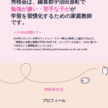
秀桜会は、綴喜郡宇治田原町で
勉強が嫌い・苦手な子が
が
学習を習慣化するための家庭教師
です。
＜ナゼ66日間か？＞
2010年にロンドン大学のフィリッパ・ラリー博士が発表した論文*のなかに、
「習慣化に必要な期間が平均で66日です」というデータがあり、それに基づい
て66日という期間設定にしています。
*：
How are habits formed: Modeling habit formation in the real world
PROFILE
プロフィール