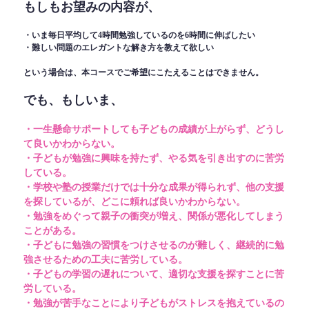
もしもお望みの内容が、
・いま毎日平均して4時間勉強しているのを6時間に伸ばしたい
・難しい問題のエレガントな解き方を教えて欲しい
という場合は、本コースでご希望にこたえることはできません。
でも、もしいま、
・一生懸命サポートしても子どもの成績が上がらず、どうし
て良いかわからない。
・子どもが勉強に興味を持たず、やる気を引き出すのに苦労
している。
・学校や塾の授業だけでは十分な成果が得られず、他の支援
を探しているが、どこに頼れば良いかわからない。
・勉強をめぐって親子の衝突が増え、関係が悪化してしまう
ことがある。
・子どもに勉強の習慣をつけさせるのが難しく、継続的に勉
強させるための工夫に苦労している。
・子どもの学習の遅れについて、適切な支援を探すことに苦
労している。
・勉強が苦手なことにより子どもがストレスを抱えているの