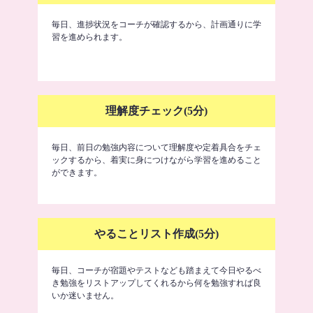
毎日、進捗状況をコーチが確認するから、計画通りに学
習を進められます。
理解度チェック(5分)
毎日、前日の勉強内容について理解度や定着具合をチェ
ックするから、着実に身につけながら学習を進めること
ができます。
やることリスト作成(5分)
毎日、コーチが宿題やテストなども踏まえて今日やるべ
き勉強をリストアップしてくれるから何を勉強すれば良
いか迷いません。