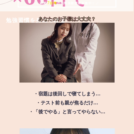
7
＼ 絶賛
日間
の無料体験授業実施中!! ／
あなたのお子様は
大丈夫？
勉強習慣を身につける
・宿題は後回しで寝てしまう…
・テスト前も親が焦るだけ…
・「後でやる」と言ってやらない…