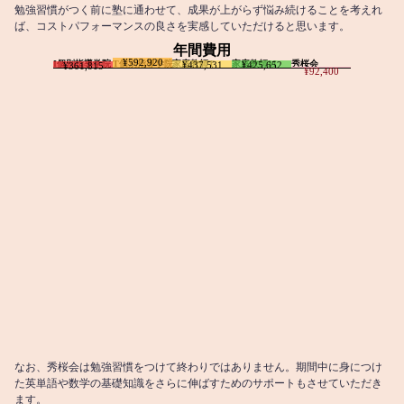
勉強習慣がつく前に塾に通わせて、成果が上がらず悩み続けることを考えれ
ば、コストパフォーマンスの良さを実感していただけると思います。
年間費用
¥592,920
I個別指導学院
T個別指導学院
家庭教師T
家庭教師M
秀桜会
¥437,531
¥425,652
¥361,815
¥92,400
なお、秀桜会は勉強習慣をつけて終わりではありません。期間中に身につけ
た英単語や数学の基礎知識をさらに伸ばすためのサポートもさせていただき
ます。