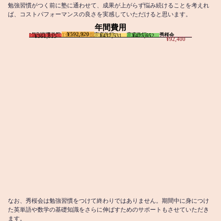
勉強習慣がつく前に塾に通わせて、成果が上がらず悩み続けることを考えれ
ば、コストパフォーマンスの良さを実感していただけると思います。
年間費用
¥592,920
I個別指導学院
T個別指導学院
家庭教師T
家庭教師M
秀桜会
¥437,531
¥425,652
¥361,815
¥92,400
なお、秀桜会は勉強習慣をつけて終わりではありません。期間中に身につけ
た英単語や数学の基礎知識をさらに伸ばすためのサポートもさせていただき
ます。