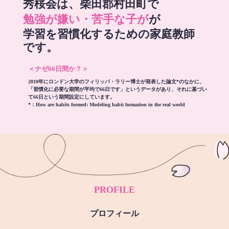
秀桜会は、柴田郡村田町で
勉強が嫌い・苦手な子が
が
学習を習慣化するための家庭教師
です。
＜ナゼ66日間か？＞
2010年にロンドン大学のフィリッパ・ラリー博士が発表した論文*のなかに、
「習慣化に必要な期間が平均で66日です」というデータがあり、それに基づい
て66日という期間設定にしています。
*：
How are habits formed: Modeling habit formation in the real world
PROFILE
プロフィール