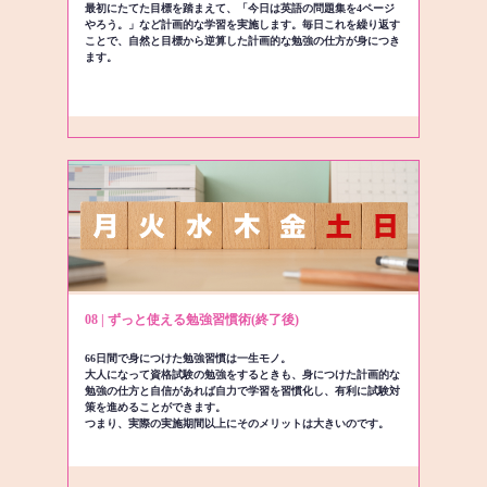
最初にたてた目標を踏まえて、「今日は英語の問題集を4ページ
やろう。」など計画的な学習を実施します。毎日これを繰り返す
ことで、自然と目標から逆算した計画的な勉強の仕方が身につき
ます。
08 | ずっと使える勉強習慣術(終了後)
66日間で身につけた勉強習慣は一生モノ。
大人になって資格試験の勉強をするときも、身につけた計画的な
勉強の仕方と自信があれば自力で学習を習慣化し、有利に試験対
策を進めることができます。
つまり、実際の実施期間以上にそのメリットは大きいのです。