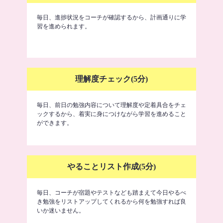
毎日、進捗状況をコーチが確認するから、計画通りに学
習を進められます。
理解度チェック(5分)
毎日、前日の勉強内容について理解度や定着具合をチェ
ックするから、着実に身につけながら学習を進めること
ができます。
やることリスト作成(5分)
毎日、コーチが宿題やテストなども踏まえて今日やるべ
き勉強をリストアップしてくれるから何を勉強すれば良
いか迷いません。