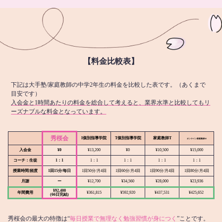
【料金比較表】
下記は大手塾/家庭教師の中学2年生の料金を比較した表です。（あくまで
目安です）
入会金と1時間あたりの料金を総合して考えると、業界水準と比較してもリ
ーズナブルな料金となっています。
秀桜会
I個別指導学院
T個別指導学院
家庭教師T
オンライン
家庭教師M
入会金
¥0
¥13,200
¥0
¥10,500
¥15,000
コーチ：生徒
1：1
1：1
1：1
1：1
1：1
授業時間/頻度
1回15分/毎日
1回50分/月4回
1回60分/月4回
1回90分/月4回
1回80分/月4回
月謝
ー
¥12,700
¥34,560
¥28,000
¥23,936
¥92,400
年間費用
¥361,815
¥592,920
¥437,531
¥425,652
(66日完結)
秀桜会の最大の特徴は“
毎日授業で無理なく勉強習慣が身につく
”ことです。