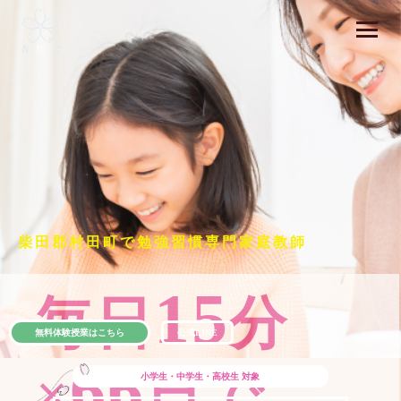
柴田郡村田町で勉強習慣専門家庭教師
15
毎日
分
無料体験授業はこちら
公式LINE
66
×
日で
小学生・中学生・高校生
対象