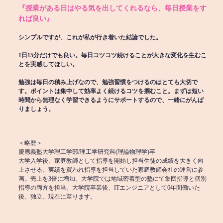
『授業がある日はやる気を出してくれるなら、毎日授業をす
れば良い』
シンプルですが、これが私が行き着いた結論でした。
1日15分だけでも良い。毎日コツコツ続けることが大きな変化を生むこ
とを実感してほしい。
勉強は毎日の積み上げなので、勉強習慣をつけるのはとても大切で
す。ポイントは集中して効率よく続けるコツを掴むこと。まずは短い
時間から無理なく学習できるようにサポートするので、一緒にがんば
りましょう。
＜略歴＞
慶應義塾大学理工学部/理工学研究科(理論物理学)卒
大学入学後、家庭教師として指導を開始し担当生徒の成績を大きく向
上させる。実績を買われ指導を担当していた家庭教師会社の運営に参
画。売上を3倍に増加。大学院では地域密着型の塾にて集団指導と個別
指導の両方を担当。大学院卒業後、ITエンジニアとして6年間働いた
後、独立。現在に至ります。