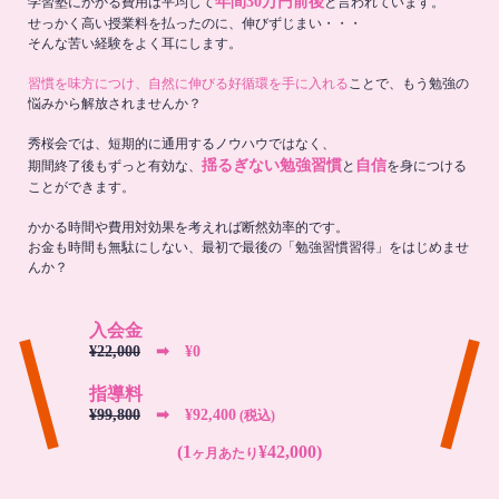
年間30万円前後
学習塾にかかる費用は平均して
と言われています。
せっかく高い授業料を払ったのに、伸びずじまい・・・
そんな苦い経験をよく耳にします。
習慣を味方につけ、自然に伸びる好循環を手に入れる
ことで、もう勉強の
悩みから解放されませんか？
秀桜会では、短期的に通用するノウハウではなく、
揺るぎない勉強習慣
自信
期間終了後もずっと有効な、
と
を身につける
ことができます。
かかる時間や費用対効果を考えれば断然効率的です。
お金も時間も無駄にしない、最初で最後の「勉強習慣習得」をはじめませ
んか？
入会金
¥22,000
➡︎ ¥0
指導料
¥99,800
➡︎ ¥92,400
(税込)
(1
¥42,000)
ヶ月あたり