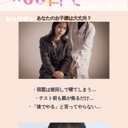
7
＼ 絶賛
日間
の無料体験授業実施中!! ／
あなたのお子様は
大丈夫？
勉強習慣を身につける
・宿題は後回しで寝てしまう…
・テスト前も親が焦るだけ…
・「後でやる」と言ってやらない…