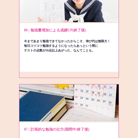
06 | 勉強量増加による成績UP(終了後)
今まであまり勉強できてなかったからこそ、伸び代は無限大！
毎日コツコツ勉強するようになったらあっという間に
テストの点数が20点以上あがった、なんてことも。
07 | 計画的な勉強の仕方(期間中/終了後)