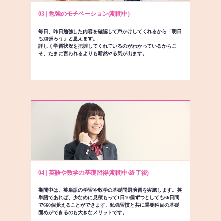
03 | 勉強のモチベーション(期間中)
毎日、昨日勉強した内容を確認して声かけしてくれるから「明日
も頑張ろう」と思えます。
詳しく学習状況を把握してくれているのがわかっているからこ
そ、たまに言われるよりも断然やる気が出ます。
04 | 英語や数学の基礎習得(期間中/終了後)
期間中は、英単語の学習や数学の基礎問題演習を実施します。英
単語であれば、少なめに見積もって1日10個ずつとしても66日間
で660個覚えることができます。勉強習慣と共に重要科目の基礎
固めができるのも大きなメリットです。