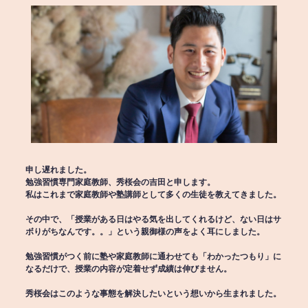
申し遅れました。
勉強習慣専門家庭教師、秀桜会の吉田と申します。
私はこれまで家庭教師や塾講師として多くの生徒を教えてきました。
その中で、「授業がある日はやる気を出してくれるけど、ない日はサ
ボりがちなんです。。」という親御様の声をよく耳にしました。
勉強習慣がつく前に塾や家庭教師に通わせても「わかったつもり」に
なるだけで、授業の内容が定着せず成績は伸びません。
秀桜会はこのような事態を解決したいという想いから生まれました。