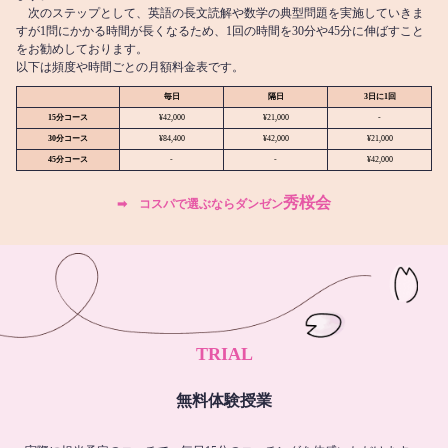
次のステップとして、英語の長文読解や数学の典型問題を実施していきま
すが1問にかかる時間が長くなるため、1回の時間を30分や45分に伸ばすこと
をお勧めしております。
以下は頻度や時間ごとの月額料金表です。
毎日
隔日
3日に1回
15分コース
¥42,000
¥21,000
-
30分コース
¥84,400
¥42,000
¥21,000
45分コース
-
-
¥42,000
秀桜会
➡︎ コスパで選ぶならダンゼン
TRIAL
無料体験授業