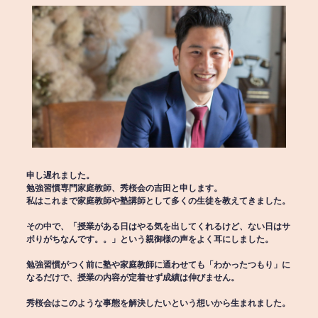
申し遅れました。
勉強習慣専門家庭教師、秀桜会の吉田と申します。
私はこれまで家庭教師や塾講師として多くの生徒を教えてきました。
その中で、「授業がある日はやる気を出してくれるけど、ない日はサ
ボりがちなんです。。」という親御様の声をよく耳にしました。
勉強習慣がつく前に塾や家庭教師に通わせても「わかったつもり」に
なるだけで、授業の内容が定着せず成績は伸びません。
秀桜会はこのような事態を解決したいという想いから生まれました。