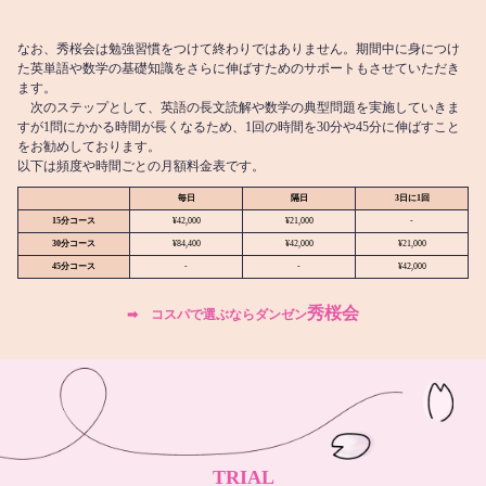
なお、秀桜会は勉強習慣をつけて終わりではありません。期間中に身につけ
た英単語や数学の基礎知識をさらに伸ばすためのサポートもさせていただき
ます。
次のステップとして、英語の長文読解や数学の典型問題を実施していきま
すが1問にかかる時間が長くなるため、1回の時間を30分や45分に伸ばすこと
をお勧めしております。
以下は頻度や時間ごとの月額料金表です。
毎日
隔日
3日に1回
15分コース
¥42,000
¥21,000
-
30分コース
¥84,400
¥42,000
¥21,000
45分コース
-
-
¥42,000
秀桜会
➡︎ コスパで選ぶならダンゼン
TRIAL