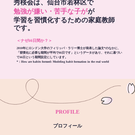
秀桜会は、仙台市若林区で
勉強が嫌い・苦手な子が
が
学習を習慣化するための家庭教師
です。
＜ナゼ66日間か？＞
2010年にロンドン大学のフィリッパ・ラリー博士が発表した論文*のなかに、
「習慣化に必要な期間が平均で66日です」というデータがあり、それに基づい
て66日という期間設定にしています。
*：
How are habits formed: Modeling habit formation in the real world
PROFILE
プロフィール