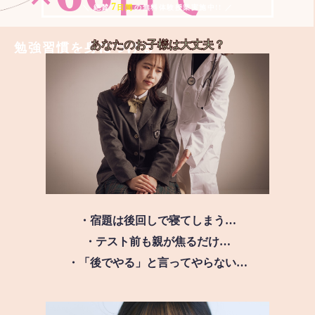
7
＼ 絶賛
日間
の無料体験授業実施中!! ／
あなたのお子様は
大丈夫？
勉強習慣を身につける
・宿題は後回しで寝てしまう…
・テスト前も親が焦るだけ…
・「後でやる」と言ってやらない…