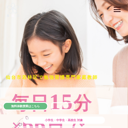
仙台市若林区で勉強習慣専門家庭教師
15
毎日
分
無料体験授業はこちら
公式LINE
66
×
日で
小学生・中学生・高校生
対象