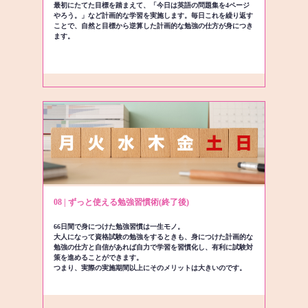
最初にたてた目標を踏まえて、「今日は英語の問題集を4ページ
やろう。」など計画的な学習を実施します。毎日これを繰り返す
ことで、自然と目標から逆算した計画的な勉強の仕方が身につき
ます。
08 | ずっと使える勉強習慣術(終了後)
66日間で身につけた勉強習慣は一生モノ。
大人になって資格試験の勉強をするときも、身につけた計画的な
勉強の仕方と自信があれば自力で学習を習慣化し、有利に試験対
策を進めることができます。
つまり、実際の実施期間以上にそのメリットは大きいのです。