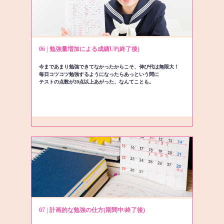
06 | 勉強量増加による成績UP(終了後)
今まであまり勉強できてなかったからこそ、伸び代は無限大！
毎日コツコツ勉強するようになったらあっという間に
テストの点数が20点以上あがった、なんてことも。
07 | 計画的な勉強の仕方(期間中/終了後)