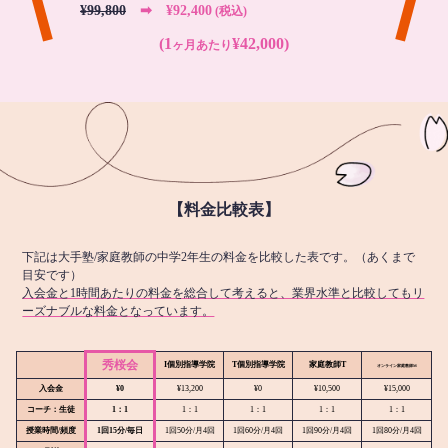
¥99,800
➡︎ ¥92,400
(税込)
(1
¥42,000)
ヶ月あたり
【料金比較表】
下記は大手塾/家庭教師の中学2年生の料金を比較した表です。（あくまで
目安です）
入会金と1時間あたりの料金を総合して考えると、業界水準と比較してもリ
ーズナブルな料金となっています。
秀桜会
I個別指導学院
T個別指導学院
家庭教師T
オンライン
家庭教師M
入会金
¥0
¥13,200
¥0
¥10,500
¥15,000
コーチ：生徒
1：1
1：1
1：1
1：1
1：1
授業時間/頻度
1回15分/毎日
1回50分/月4回
1回60分/月4回
1回90分/月4回
1回80分/月4回