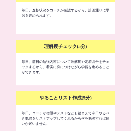
毎日、進捗状況をコーチが確認するから、計画通りに学
習を進められます。
理解度チェック(5分)
毎日、前日の勉強内容について理解度や定着具合をチェ
ックするから、着実に身につけながら学習を進めること
ができます。
やることリスト作成(5分)
毎日、コーチが宿題やテストなども踏まえて今日やるべ
き勉強をリストアップしてくれるから何を勉強すれば良
いか迷いません。