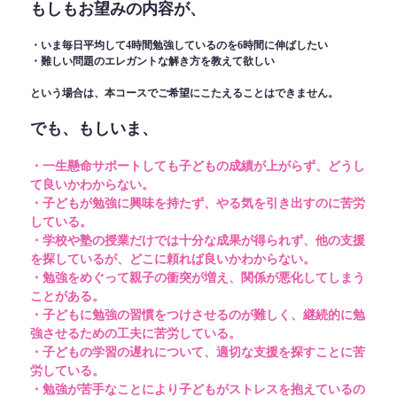
もしもお望みの内容が、
・いま毎日平均して4時間勉強しているのを6時間に伸ばしたい
・難しい問題のエレガントな解き方を教えて欲しい
という場合は、本コースでご希望にこたえることはできません。
でも、もしいま、
・一生懸命サポートしても子どもの成績が上がらず、どうし
て良いかわからない。
・子どもが勉強に興味を持たず、やる気を引き出すのに苦労
している。
・学校や塾の授業だけでは十分な成果が得られず、他の支援
を探しているが、どこに頼れば良いかわからない。
・勉強をめぐって親子の衝突が増え、関係が悪化してしまう
ことがある。
・子どもに勉強の習慣をつけさせるのが難しく、継続的に勉
強させるための工夫に苦労している。
・子どもの学習の遅れについて、適切な支援を探すことに苦
労している。
・勉強が苦手なことにより子どもがストレスを抱えているの