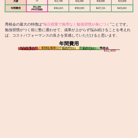
月謝
ー
¥12,700
¥34,560
¥28,000
¥23,936
¥92,400
年間費用
¥361,815
¥592,920
¥437,531
¥425,652
(66日完結)
秀桜会の最大の特徴は“
毎日授業で無理なく勉強習慣が身につく
”ことです。
勉強習慣がつく前に塾に通わせて、成果が上がらず悩み続けることを考えれ
ば、コストパフォーマンスの良さを実感していただけると思います。
年間費用
¥592,920
I個別指導学院
T個別指導学院
家庭教師T
家庭教師M
秀桜会
¥437,531
¥425,652
¥361,815
¥92,400