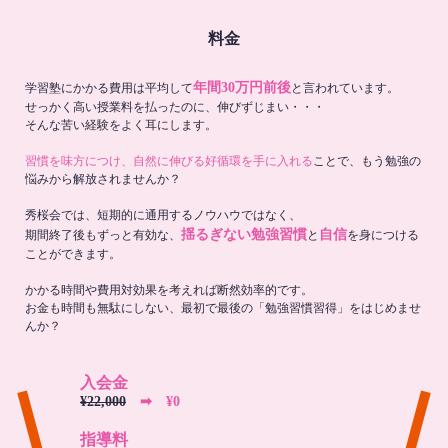
料金
年間30万円前後
学習塾にかかる費用は平均して
と言われています。
せっかく高い授業料を払ったのに、伸びずじまい・・・
そんな苦い経験をよく耳にします。
習慣を味方につけ、自然に伸びる好循環を手に入れる
ことで、もう勉強の
悩みから解放されませんか？
秀桜会では、短期的に通用するノウハウではなく、
揺るぎない勉強習慣
自信
期間終了後もずっと有効な、
と
を身につける
ことができます。
かかる時間や費用対効果を考えれば断然効率的です。
お金も時間も無駄にしない、最初で最後の「勉強習慣習得」をはじめませ
んか？
入会金
¥22,000
➡︎ ¥0
指導料