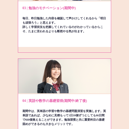
03 | 勉強のモチベーション(期間中)
毎日、昨日勉強した内容を確認して声かけしてくれるから「明日
も頑張ろう」と思えます。
詳しく学習状況を把握してくれているのがわかっているからこ
そ、たまに言われるよりも断然やる気が出ます。
04 | 英語や数学の基礎習得(期間中/終了後)
期間中は、英単語の学習や数学の基礎問題演習を実施します。英
単語であれば、少なめに見積もって1日10個ずつとしても66日間
で660個覚えることができます。勉強習慣と共に重要科目の基礎
固めができるのも大きなメリットです。