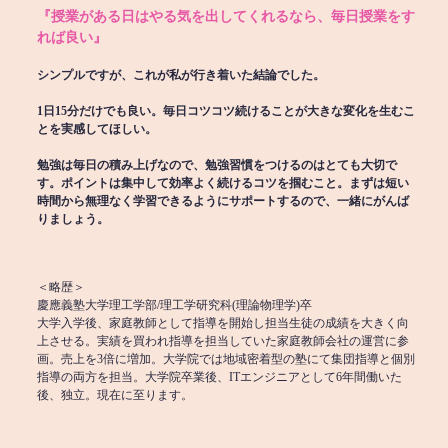
『授業がある日はやる気を出してくれるなら、毎日授業をす
れば良い』
シンプルですが、これが私が行き着いた結論でした。
1日15分だけでも良い。毎日コツコツ続けることが大きな変化を生むこ
とを実感してほしい。
勉強は毎日の積み上げなので、勉強習慣をつけるのはとても大切で
す。ポイントは集中して効率よく続けるコツを掴むこと。まずは短い
時間から無理なく学習できるようにサポートするので、一緒にがんば
りましょう。
＜略歴＞
慶應義塾大学理工学部/理工学研究科(理論物理学)卒
大学入学後、家庭教師として指導を開始し担当生徒の成績を大きく向
上させる。実績を買われ指導を担当していた家庭教師会社の運営に参
画。売上を3倍に増加。大学院では地域密着型の塾にて集団指導と個別
指導の両方を担当。大学院卒業後、ITエンジニアとして6年間働いた
後、独立。現在に至ります。