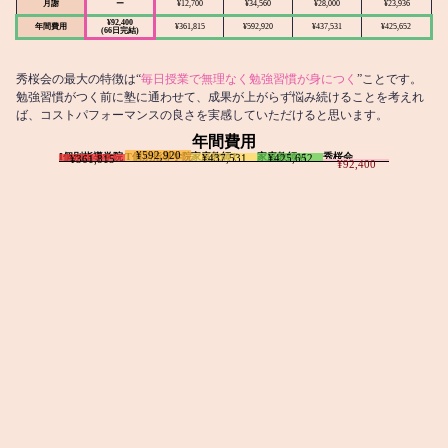
月謝
ー
¥12,700
¥34,560
¥28,000
¥23,936
¥92,400
年間費用
¥361,815
¥592,920
¥437,531
¥425,652
(66日完結)
秀桜会の最大の特徴は“
毎日授業で無理なく勉強習慣が身につく
”ことです。
勉強習慣がつく前に塾に通わせて、成果が上がらず悩み続けることを考えれ
ば、コストパフォーマンスの良さを実感していただけると思います。
年間費用
¥592,920
I個別指導学院
T個別指導学院
家庭教師T
家庭教師M
秀桜会
¥437,531
¥425,652
¥361,815
¥92,400