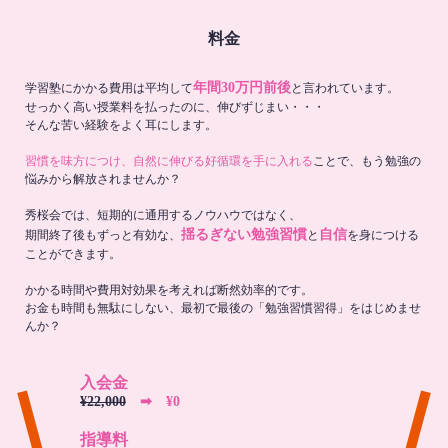
料金
年間30万円前後
学習塾にかかる費用は平均して
と言われています。
せっかく高い授業料を払ったのに、伸びずじまい・・・
そんな苦い経験をよく耳にします。
習慣を味方につけ、自然に伸びる好循環を手に入れる
ことで、もう勉強の
悩みから解放されませんか？
秀桜会では、短期的に通用するノウハウではなく、
揺るぎない勉強習慣
自信
期間終了後もずっと有効な、
と
を身につける
ことができます。
かかる時間や費用対効果を考えれば断然効率的です。
お金も時間も無駄にしない、最初で最後の「勉強習慣習得」をはじめませ
んか？
入会金
¥22,000
➡︎ ¥0
指導料