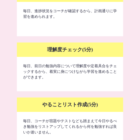
毎日、進捗状況をコーチが確認するから、計画通りに学
習を進められます。
理解度チェック(5分)
毎日、前日の勉強内容について理解度や定着具合をチェ
ックするから、着実に身につけながら学習を進めること
ができます。
やることリスト作成(5分)
毎日、コーチが宿題やテストなども踏まえて今日やるべ
き勉強をリストアップしてくれるから何を勉強すれば良
いか迷いません。