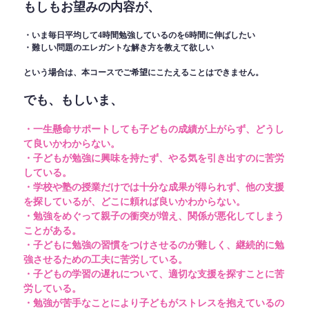
もしもお望みの内容が、
・いま毎日平均して4時間勉強しているのを6時間に伸ばしたい
・難しい問題のエレガントな解き方を教えて欲しい
という場合は、本コースでご希望にこたえることはできません。
でも、もしいま、
・一生懸命サポートしても子どもの成績が上がらず、どうし
て良いかわからない。
・子どもが勉強に興味を持たず、やる気を引き出すのに苦労
している。
・学校や塾の授業だけでは十分な成果が得られず、他の支援
を探しているが、どこに頼れば良いかわからない。
・勉強をめぐって親子の衝突が増え、関係が悪化してしまう
ことがある。
・子どもに勉強の習慣をつけさせるのが難しく、継続的に勉
強させるための工夫に苦労している。
・子どもの学習の遅れについて、適切な支援を探すことに苦
労している。
・勉強が苦手なことにより子どもがストレスを抱えているの