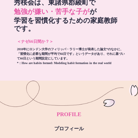
秀桜会は、東諸県郡綾町で
勉強が嫌い・苦手な子が
が
学習を習慣化するための家庭教師
です。
＜ナゼ66日間か？＞
2010年にロンドン大学のフィリッパ・ラリー博士が発表した論文*のなかに、
「習慣化に必要な期間が平均で66日です」というデータがあり、それに基づい
て66日という期間設定にしています。
*：
How are habits formed: Modeling habit formation in the real world
PROFILE
プロフィール