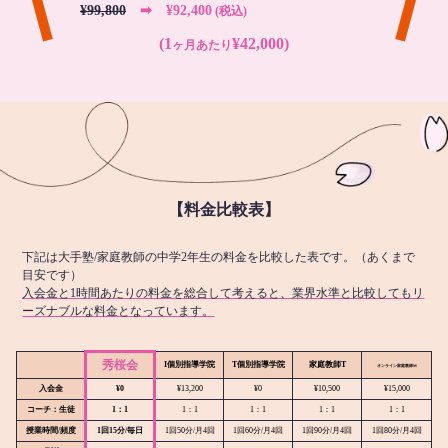
¥99,800
➡︎ ¥92,400
(税込)
(1
¥42,000)
ヶ月あたり
【料金比較表】
下記は大手塾/家庭教師の中学2年生の料金を比較した表です。（あくまで
目安です）
入会金と1時間あたりの料金を総合して考えると、業界水準と比較してもリ
ーズナブルな料金となっています。
秀桜会
I個別指導学院
T個別指導学院
家庭教師T
オンライン
家庭教師M
入会金
¥0
¥13,200
¥0
¥10,500
¥15,000
コーチ：生徒
1：1
1：1
1：1
1：1
1：1
授業時間/頻度
1回15分/毎日
1回50分/月4回
1回60分/月4回
1回90分/月4回
1回80分/月4回