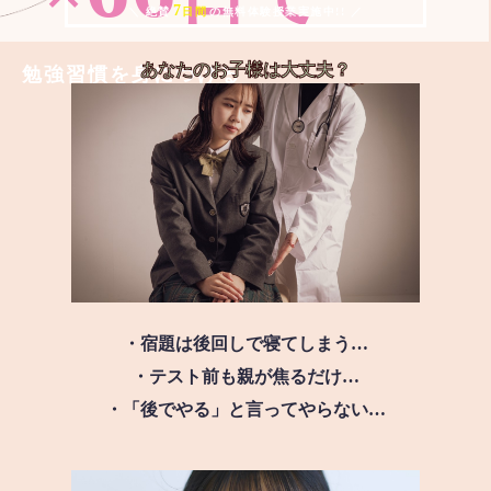
7
＼ 絶賛
日間
の無料体験授業実施中!! ／
あなたのお子様は
大丈夫？
勉強習慣を身につける
・宿題は後回しで寝てしまう…
・テスト前も親が焦るだけ…
・「後でやる」と言ってやらない…