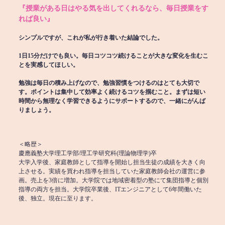
『授業がある日はやる気を出してくれるなら、毎日授業をす
れば良い』
シンプルですが、これが私が行き着いた結論でした。
1日15分だけでも良い。毎日コツコツ続けることが大きな変化を生むこ
とを実感してほしい。
勉強は毎日の積み上げなので、勉強習慣をつけるのはとても大切で
す。ポイントは集中して効率よく続けるコツを掴むこと。まずは短い
時間から無理なく学習できるようにサポートするので、一緒にがんば
りましょう。
＜略歴＞
慶應義塾大学理工学部/理工学研究科(理論物理学)卒
大学入学後、家庭教師として指導を開始し担当生徒の成績を大きく向
上させる。実績を買われ指導を担当していた家庭教師会社の運営に参
画。売上を3倍に増加。大学院では地域密着型の塾にて集団指導と個別
指導の両方を担当。大学院卒業後、ITエンジニアとして6年間働いた
後、独立。現在に至ります。