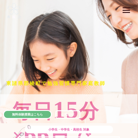
東諸県郡綾町で勉強習慣専門家庭教師
15
毎日
分
無料体験授業はこちら
公式LINE
66
×
日で
小学生・中学生・高校生
対象