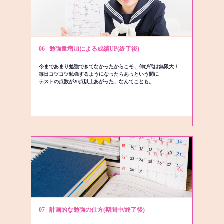
06 | 勉強量増加による成績UP(終了後)
今まであまり勉強できてなかったからこそ、伸び代は無限大！
毎日コツコツ勉強するようになったらあっという間に
テストの点数が20点以上あがった、なんてことも。
07 | 計画的な勉強の仕方(期間中/終了後)