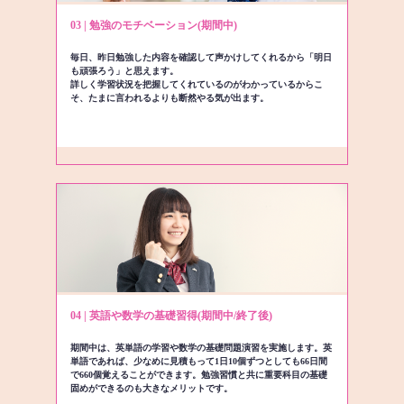
03 | 勉強のモチベーション(期間中)
毎日、昨日勉強した内容を確認して声かけしてくれるから「明日
も頑張ろう」と思えます。
詳しく学習状況を把握してくれているのがわかっているからこ
そ、たまに言われるよりも断然やる気が出ます。
04 | 英語や数学の基礎習得(期間中/終了後)
期間中は、英単語の学習や数学の基礎問題演習を実施します。英
単語であれば、少なめに見積もって1日10個ずつとしても66日間
で660個覚えることができます。勉強習慣と共に重要科目の基礎
固めができるのも大きなメリットです。