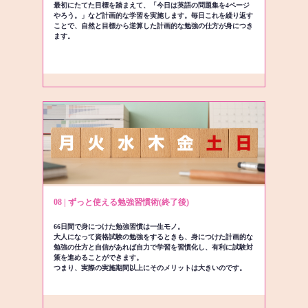
最初にたてた目標を踏まえて、「今日は英語の問題集を4ページ
やろう。」など計画的な学習を実施します。毎日これを繰り返す
ことで、自然と目標から逆算した計画的な勉強の仕方が身につき
ます。
08 | ずっと使える勉強習慣術(終了後)
66日間で身につけた勉強習慣は一生モノ。
大人になって資格試験の勉強をするときも、身につけた計画的な
勉強の仕方と自信があれば自力で学習を習慣化し、有利に試験対
策を進めることができます。
つまり、実際の実施期間以上にそのメリットは大きいのです。