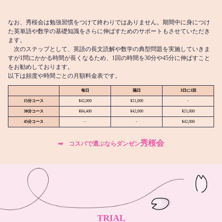
なお、秀桜会は勉強習慣をつけて終わりではありません。期間中に身につけ
た英単語や数学の基礎知識をさらに伸ばすためのサポートもさせていただき
ます。
次のステップとして、英語の長文読解や数学の典型問題を実施していきま
すが1問にかかる時間が長くなるため、1回の時間を30分や45分に伸ばすこと
をお勧めしております。
以下は頻度や時間ごとの月額料金表です。
毎日
隔日
3日に1回
15分コース
¥42,000
¥21,000
-
30分コース
¥84,400
¥42,000
¥21,000
45分コース
-
-
¥42,000
秀桜会
➡︎ コスパで選ぶならダンゼン
TRIAL