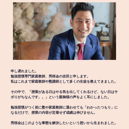
申し遅れました。
勉強習慣専門家庭教師、秀桜会の吉田と申します。
私はこれまで家庭教師や塾講師として多くの生徒を教えてきました。
その中で、「授業がある日はやる気を出してくれるけど、ない日はサ
ボりがちなんです。。」という親御様の声をよく耳にしました。
勉強習慣がつく前に塾や家庭教師に通わせても「わかったつもり」に
なるだけで、授業の内容が定着せず成績は伸びません。
秀桜会はこのような事態を解決したいという想いから生まれました。