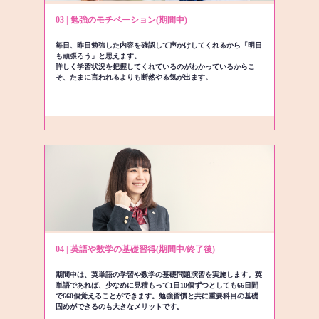
03 | 勉強のモチベーション(期間中)
毎日、昨日勉強した内容を確認して声かけしてくれるから「明日
も頑張ろう」と思えます。
詳しく学習状況を把握してくれているのがわかっているからこ
そ、たまに言われるよりも断然やる気が出ます。
04 | 英語や数学の基礎習得(期間中/終了後)
期間中は、英単語の学習や数学の基礎問題演習を実施します。英
単語であれば、少なめに見積もって1日10個ずつとしても66日間
で660個覚えることができます。勉強習慣と共に重要科目の基礎
固めができるのも大きなメリットです。