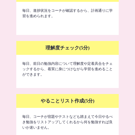
毎日、進捗状況をコーチが確認するから、計画通りに学
習を進められます。
理解度チェック(5分)
毎日、前日の勉強内容について理解度や定着具合をチェ
ックするから、着実に身につけながら学習を進めること
ができます。
やることリスト作成(5分)
毎日、コーチが宿題やテストなども踏まえて今日やるべ
き勉強をリストアップしてくれるから何を勉強すれば良
いか迷いません。