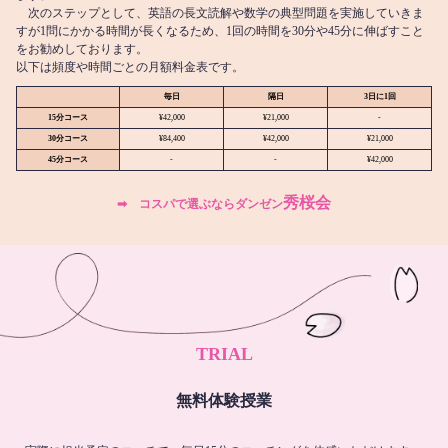
次のステップとして、英語の長文読解や数学の典型問題を実施していきま
すが1問にかかる時間が長くなるため、1回の時間を30分や45分に伸ばすこと
をお勧めしております。
以下は頻度や時間ごとの月額料金表です。
毎日
隔日
3日に1回
15分コース
¥42,000
¥21,000
-
30分コース
¥84,400
¥42,000
¥21,000
45分コース
-
-
¥42,000
秀桜会
➡︎ コスパで選ぶならダンゼン
TRIAL
無料体験授業