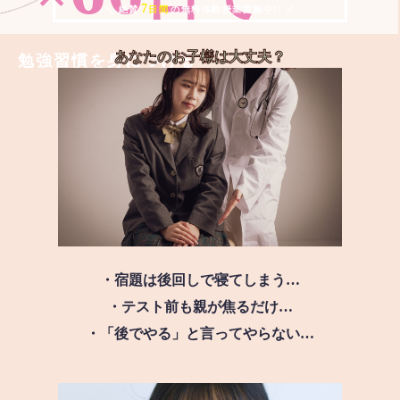
7
＼ 絶賛
日間
の無料体験授業実施中!! ／
あなたのお子様は
大丈夫？
勉強習慣を身につける
・宿題は後回しで寝てしまう…
・テスト前も親が焦るだけ…
・「後でやる」と言ってやらない…