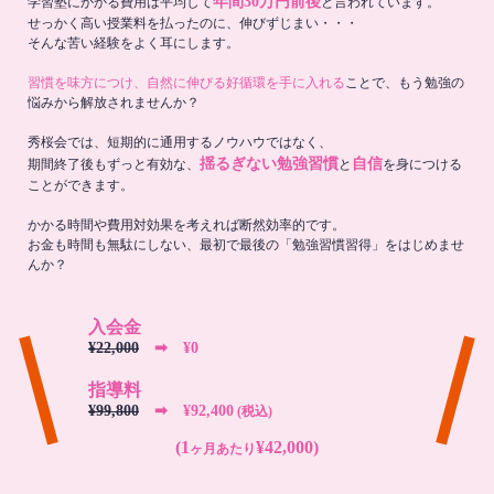
年間30万円前後
学習塾にかかる費用は平均して
と言われています。
せっかく高い授業料を払ったのに、伸びずじまい・・・
そんな苦い経験をよく耳にします。
習慣を味方につけ、自然に伸びる好循環を手に入れる
ことで、もう勉強の
悩みから解放されませんか？
秀桜会では、短期的に通用するノウハウではなく、
揺るぎない勉強習慣
自信
期間終了後もずっと有効な、
と
を身につける
ことができます。
かかる時間や費用対効果を考えれば断然効率的です。
お金も時間も無駄にしない、最初で最後の「勉強習慣習得」をはじめませ
んか？
入会金
¥22,000
➡︎ ¥0
指導料
¥99,800
➡︎ ¥92,400
(税込)
(1
¥42,000)
ヶ月あたり