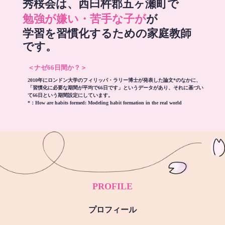
秀桜会は、西臼杵郡五ヶ瀬町で
勉強が嫌い・苦手な子が
が
学習を習慣化するための家庭教師
です。
＜ナゼ66日間か？＞
2010年にロンドン大学のフィリッパ・ラリー博士が発表した論文*のなかに、
「習慣化に必要な期間が平均で66日です」というデータがあり、それに基づい
て66日という期間設定にしています。
*：
How are habits formed: Modeling habit formation in the real world
PROFILE
プロフィール