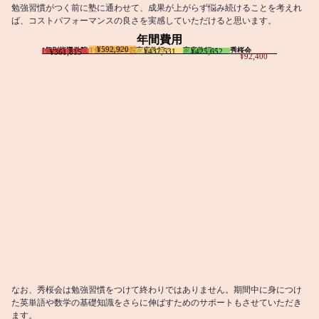
勉強習慣がつく前に塾に通わせて、成果が上がらず悩み続けることを考えれ
ば、コストパフォーマンスの良さを実感していただけると思います。
年間費用
¥592,920
I個別指導学院
T個別指導学院
家庭教師T
家庭教師M
秀桜会
¥437,531
¥425,652
¥361,815
¥92,400
なお、秀桜会は勉強習慣をつけて終わりではありません。期間中に身につけ
た英単語や数学の基礎知識をさらに伸ばすためのサポートもさせていただき
ます。