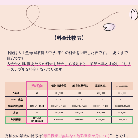
【料金比較表】
下記は大手塾/家庭教師の中学2年生の料金を比較した表です。（あくまで
目安です）
入会金と1時間あたりの料金を総合して考えると、業界水準と比較してもリ
ーズナブルな料金となっています。
秀桜会
I個別指導学院
T個別指導学院
家庭教師T
オンライン
家庭教師M
入会金
¥0
¥13,200
¥0
¥10,500
¥15,000
コーチ：生徒
1：1
1：1
1：1
1：1
1：1
授業時間/頻度
1回15分/毎日
1回50分/月4回
1回60分/月4回
1回90分/月4回
1回80分/月4回
月謝
ー
¥12,700
¥34,560
¥28,000
¥23,936
¥92,400
年間費用
¥361,815
¥592,920
¥437,531
¥425,652
(66日完結)
秀桜会の最大の特徴は“
毎日授業で無理なく勉強習慣が身につく
”ことです。