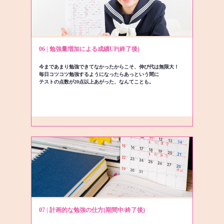
06 | 勉強量増加による成績UP(終了後)
今まであまり勉強できてなかったからこそ、伸び代は無限大！
毎日コツコツ勉強するようになったらあっという間に
テストの点数が20点以上あがった、なんてことも。
07 | 計画的な勉強の仕方(期間中/終了後)