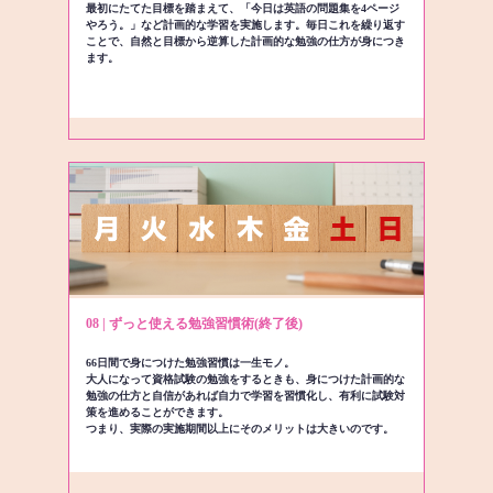
最初にたてた目標を踏まえて、「今日は英語の問題集を4ページ
やろう。」など計画的な学習を実施します。毎日これを繰り返す
ことで、自然と目標から逆算した計画的な勉強の仕方が身につき
ます。
08 | ずっと使える勉強習慣術(終了後)
66日間で身につけた勉強習慣は一生モノ。
大人になって資格試験の勉強をするときも、身につけた計画的な
勉強の仕方と自信があれば自力で学習を習慣化し、有利に試験対
策を進めることができます。
つまり、実際の実施期間以上にそのメリットは大きいのです。