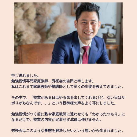
申し遅れました。
勉強習慣専門家庭教師、秀桜会の吉田と申します。
私はこれまで家庭教師や塾講師として多くの生徒を教えてきました。
その中で、「授業がある日はやる気を出してくれるけど、ない日はサ
ボりがちなんです。。」という親御様の声をよく耳にしました。
勉強習慣がつく前に塾や家庭教師に通わせても「わかったつもり」に
なるだけで、授業の内容が定着せず成績は伸びません。
秀桜会はこのような事態を解決したいという想いから生まれました。