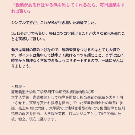
『授業がある日はやる気を出してくれるなら、毎日授業をす
れば良い』
シンプルですが、これが私が行き着いた結論でした。
1日15分だけでも良い。毎日コツコツ続けることが大きな変化を生むこ
とを実感してほしい。
勉強は毎日の積み上げなので、勉強習慣をつけるのはとても大切で
す。ポイントは集中して効率よく続けるコツを掴むこと。まずは短い
時間から無理なく学習できるようにサポートするので、一緒にがんば
りましょう。
＜略歴＞
慶應義塾大学理工学部/理工学研究科(理論物理学)卒
大学入学後、家庭教師として指導を開始し担当生徒の成績を大きく向
上させる。実績を買われ指導を担当していた家庭教師会社の運営に参
画。売上を3倍に増加。大学院では地域密着型の塾にて集団指導と個別
指導の両方を担当。大学院卒業後、ITエンジニアとして6年間働いた
後、独立。現在に至ります。