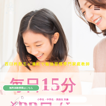
西臼杵郡五ヶ瀬町で勉強習慣専門家庭教師
15
毎日
分
無料体験授業はこちら
公式LINE
66
×
日で
小学生・中学生・高校生
対象