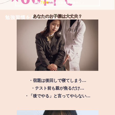
7
＼ 絶賛
日間
の無料体験授業実施中!! ／
あなたのお子様は
大丈夫？
勉強習慣を身につける
・宿題は後回しで寝てしまう…
・テスト前も親が焦るだけ…
・「後でやる」と言ってやらない…