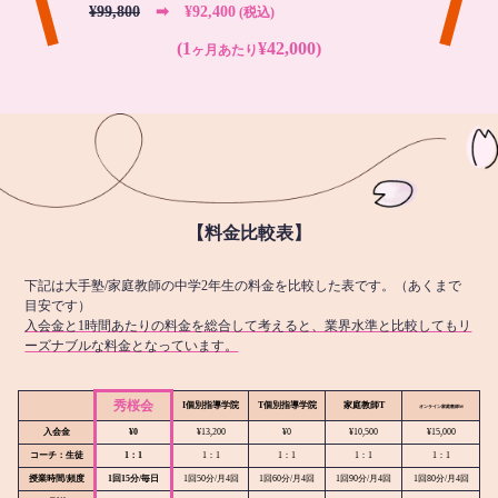
¥99,800
➡︎ ¥92,400
(税込)
(1
¥42,000)
ヶ月あたり
【料金比較表】
下記は大手塾/家庭教師の中学2年生の料金を比較した表です。（あくまで
目安です）
入会金と1時間あたりの料金を総合して考えると、業界水準と比較してもリ
ーズナブルな料金となっています。
秀桜会
I個別指導学院
T個別指導学院
家庭教師T
オンライン
家庭教師M
入会金
¥0
¥13,200
¥0
¥10,500
¥15,000
コーチ：生徒
1：1
1：1
1：1
1：1
1：1
授業時間/頻度
1回15分/毎日
1回50分/月4回
1回60分/月4回
1回90分/月4回
1回80分/月4回