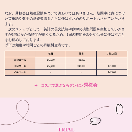
なお、秀桜会は勉強習慣をつけて終わりではありません。期間中に身につけ
た英単語や数学の基礎知識をさらに伸ばすためのサポートもさせていただき
ます。
次のステップとして、英語の長文読解や数学の典型問題を実施していきま
すが1問にかかる時間が長くなるため、1回の時間を30分や45分に伸ばすこと
をお勧めしております。
以下は頻度や時間ごとの月額料金表です。
毎日
隔日
3日に1回
15分コース
¥42,000
¥21,000
-
30分コース
¥84,400
¥42,000
¥21,000
45分コース
-
-
¥42,000
秀桜会
➡︎ コスパで選ぶならダンゼン
TRIAL