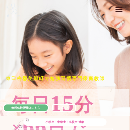
東臼杵郡美郷町で勉強習慣専門家庭教師
15
毎日
分
無料体験授業はこちら
公式LINE
66
×
日で
小学生・中学生・高校生
対象