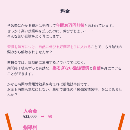
料金
年間30万円前後
学習塾にかかる費用は平均して
と言われています。
せっかく高い授業料を払ったのに、伸びずじまい・・・
そんな苦い経験をよく耳にします。
習慣を味方につけ、自然に伸びる好循環を手に入れる
ことで、もう勉強の
悩みから解放されませんか？
秀桜会では、短期的に通用するノウハウではなく、
揺るぎない勉強習慣
自信
期間終了後もずっと有効な、
と
を身につける
ことができます。
かかる時間や費用対効果を考えれば断然効率的です。
お金も時間も無駄にしない、最初で最後の「勉強習慣習得」をはじめませ
んか？
入会金
¥22,000
➡︎ ¥0
指導料