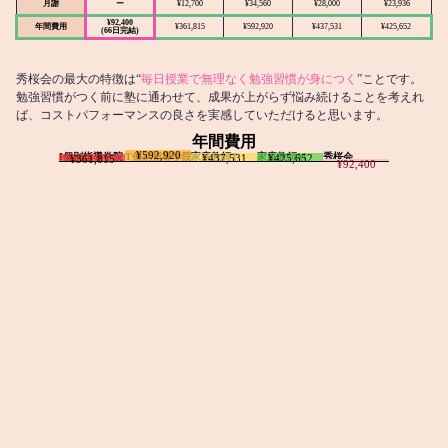
月謝
ー
¥12,700
¥34,560
¥28,000
¥23,936
¥92,400
年間費用
¥361,815
¥592,920
¥437,531
¥425,652
(66日完結)
秀桜会の最大の特徴は“
毎日授業で無理なく勉強習慣が身につく
”ことです。
勉強習慣がつく前に塾に通わせて、成果が上がらず悩み続けることを考えれ
ば、コストパフォーマンスの良さを実感していただけると思います。
年間費用
¥592,920
I個別指導学院
T個別指導学院
家庭教師T
家庭教師M
秀桜会
¥437,531
¥425,652
¥361,815
¥92,400