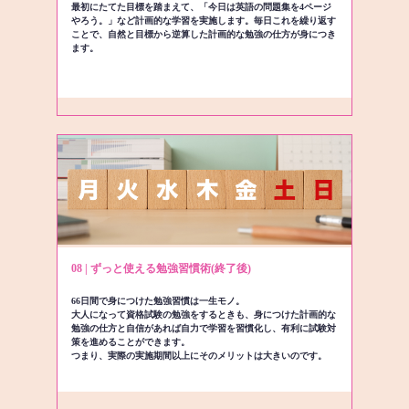
最初にたてた目標を踏まえて、「今日は英語の問題集を4ページ
やろう。」など計画的な学習を実施します。毎日これを繰り返す
ことで、自然と目標から逆算した計画的な勉強の仕方が身につき
ます。
08 | ずっと使える勉強習慣術(終了後)
66日間で身につけた勉強習慣は一生モノ。
大人になって資格試験の勉強をするときも、身につけた計画的な
勉強の仕方と自信があれば自力で学習を習慣化し、有利に試験対
策を進めることができます。
つまり、実際の実施期間以上にそのメリットは大きいのです。