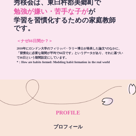
秀桜会は、東臼杵郡美郷町で
勉強が嫌い・苦手な子が
が
学習を習慣化するための家庭教師
です。
＜ナゼ66日間か？＞
2010年にロンドン大学のフィリッパ・ラリー博士が発表した論文*のなかに、
「習慣化に必要な期間が平均で66日です」というデータがあり、それに基づい
て66日という期間設定にしています。
*：
How are habits formed: Modeling habit formation in the real world
PROFILE
プロフィール