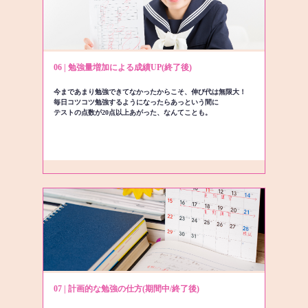
06 | 勉強量増加による成績UP(終了後)
今まであまり勉強できてなかったからこそ、伸び代は無限大！
毎日コツコツ勉強するようになったらあっという間に
テストの点数が20点以上あがった、なんてことも。
07 | 計画的な勉強の仕方(期間中/終了後)