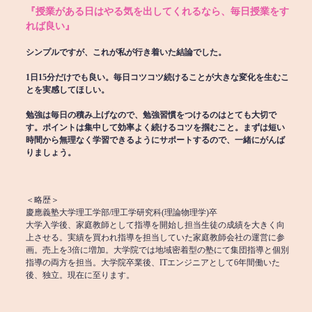
『授業がある日はやる気を出してくれるなら、毎日授業をす
れば良い』
シンプルですが、これが私が行き着いた結論でした。
1日15分だけでも良い。毎日コツコツ続けることが大きな変化を生むこ
とを実感してほしい。
勉強は毎日の積み上げなので、勉強習慣をつけるのはとても大切で
す。ポイントは集中して効率よく続けるコツを掴むこと。まずは短い
時間から無理なく学習できるようにサポートするので、一緒にがんば
りましょう。
＜略歴＞
慶應義塾大学理工学部/理工学研究科(理論物理学)卒
大学入学後、家庭教師として指導を開始し担当生徒の成績を大きく向
上させる。実績を買われ指導を担当していた家庭教師会社の運営に参
画。売上を3倍に増加。大学院では地域密着型の塾にて集団指導と個別
指導の両方を担当。大学院卒業後、ITエンジニアとして6年間働いた
後、独立。現在に至ります。