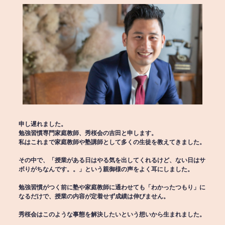
申し遅れました。
勉強習慣専門家庭教師、秀桜会の吉田と申します。
私はこれまで家庭教師や塾講師として多くの生徒を教えてきました。
その中で、「授業がある日はやる気を出してくれるけど、ない日はサ
ボりがちなんです。。」という親御様の声をよく耳にしました。
勉強習慣がつく前に塾や家庭教師に通わせても「わかったつもり」に
なるだけで、授業の内容が定着せず成績は伸びません。
秀桜会はこのような事態を解決したいという想いから生まれました。