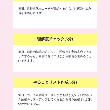
毎日、進捗状況をコーチが確認するから、計画通りに学
習を進められます。
理解度チェック(5分)
毎日、前日の勉強内容について理解度や定着具合をチェ
ックするから、着実に身につけながら学習を進めること
ができます。
やることリスト作成(5分)
毎日、コーチが宿題やテストなども踏まえて今日やるべ
き勉強をリストアップしてくれるから何を勉強すれば良
いか迷いません。