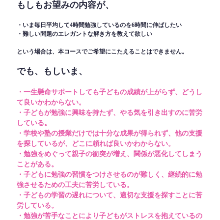
もしもお望みの内容が、
・いま毎日平均して4時間勉強しているのを6時間に伸ばしたい
・難しい問題のエレガントな解き方を教えて欲しい
という場合は、本コースでご希望にこたえることはできません。
でも、もしいま、
・一生懸命サポートしても子どもの成績が上がらず、どうし
て良いかわからない。
・子どもが勉強に興味を持たず、やる気を引き出すのに苦労
している。
・学校や塾の授業だけでは十分な成果が得られず、他の支援
を探しているが、どこに頼れば良いかわからない。
・勉強をめぐって親子の衝突が増え、関係が悪化してしまう
ことがある。
・子どもに勉強の習慣をつけさせるのが難しく、継続的に勉
強させるための工夫に苦労している。
・子どもの学習の遅れについて、適切な支援を探すことに苦
労している。
・勉強が苦手なことにより子どもがストレスを抱えているの