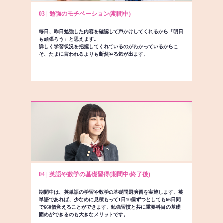
03 | 勉強のモチベーション(期間中)
毎日、昨日勉強した内容を確認して声かけしてくれるから「明日
も頑張ろう」と思えます。
詳しく学習状況を把握してくれているのがわかっているからこ
そ、たまに言われるよりも断然やる気が出ます。
04 | 英語や数学の基礎習得(期間中/終了後)
期間中は、英単語の学習や数学の基礎問題演習を実施します。英
単語であれば、少なめに見積もって1日10個ずつとしても66日間
で660個覚えることができます。勉強習慣と共に重要科目の基礎
固めができるのも大きなメリットです。