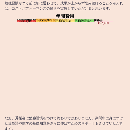
勉強習慣がつく前に塾に通わせて、成果が上がらず悩み続けることを考えれ
ば、コストパフォーマンスの良さを実感していただけると思います。
年間費用
¥592,920
I個別指導学院
T個別指導学院
家庭教師T
家庭教師M
秀桜会
¥437,531
¥425,652
¥361,815
¥92,400
なお、秀桜会は勉強習慣をつけて終わりではありません。期間中に身につけ
た英単語や数学の基礎知識をさらに伸ばすためのサポートもさせていただき
ます。