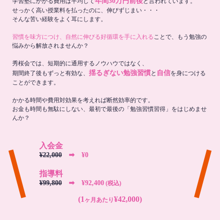
年間30万円前後
学習塾にかかる費用は平均して
と言われています。
せっかく高い授業料を払ったのに、伸びずじまい・・・
そんな苦い経験をよく耳にします。
習慣を味方につけ、自然に伸びる好循環を手に入れる
ことで、もう勉強の
悩みから解放されませんか？
秀桜会では、短期的に通用するノウハウではなく、
揺るぎない勉強習慣
自信
期間終了後もずっと有効な、
と
を身につける
ことができます。
かかる時間や費用対効果を考えれば断然効率的です。
お金も時間も無駄にしない、最初で最後の「勉強習慣習得」をはじめませ
んか？
入会金
¥22,000
➡︎ ¥0
指導料
¥99,800
➡︎ ¥92,400
(税込)
(1
¥42,000)
ヶ月あたり