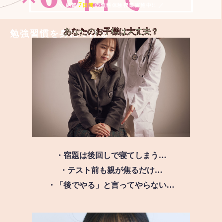
7
＼ 絶賛
日間
の無料体験授業実施中!! ／
あなたのお子様は
大丈夫？
勉強習慣を身につける
・宿題は後回しで寝てしまう…
・テスト前も親が焦るだけ…
・「後でやる」と言ってやらない…