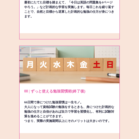
最初にたてた目標を踏まえて、「今日は英語の問題集を4ページ
やろう。」など計画的な学習を実施します。毎日これを繰り返す
ことで、自然と目標から逆算した計画的な勉強の仕方が身につき
ます。
08 | ずっと使える勉強習慣術(終了後)
66日間で身につけた勉強習慣は一生モノ。
大人になって資格試験の勉強をするときも、身につけた計画的な
勉強の仕方と自信があれば自力で学習を習慣化し、有利に試験対
策を進めることができます。
つまり、実際の実施期間以上にそのメリットは大きいのです。