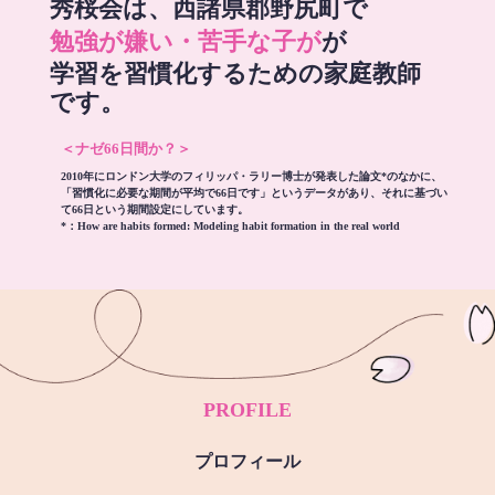
秀桜会は、西諸県郡野尻町で
勉強が嫌い・苦手な子が
が
学習を習慣化するための家庭教師
です。
＜ナゼ66日間か？＞
2010年にロンドン大学のフィリッパ・ラリー博士が発表した論文*のなかに、
「習慣化に必要な期間が平均で66日です」というデータがあり、それに基づい
て66日という期間設定にしています。
*：
How are habits formed: Modeling habit formation in the real world
PROFILE
プロフィール