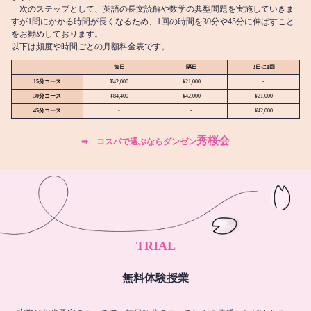
次のステップとして、英語の長文読解や数学の典型問題を実施していきま
すが1問にかかる時間が長くなるため、1回の時間を30分や45分に伸ばすこと
をお勧めしております。
以下は頻度や時間ごとの月額料金表です。
毎日
隔日
3日に1回
15分コース
¥42,000
¥21,000
-
30分コース
¥84,400
¥42,000
¥21,000
45分コース
-
-
¥42,000
秀桜会
➡︎ コスパで選ぶならダンゼン
TRIAL
無料体験授業