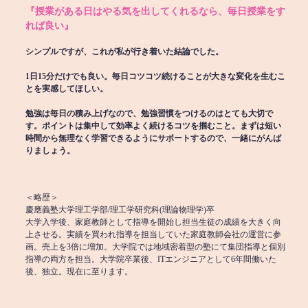
『授業がある日はやる気を出してくれるなら、毎日授業をす
れば良い』
シンプルですが、これが私が行き着いた結論でした。
1日15分だけでも良い。毎日コツコツ続けることが大きな変化を生むこ
とを実感してほしい。
勉強は毎日の積み上げなので、勉強習慣をつけるのはとても大切で
す。ポイントは集中して効率よく続けるコツを掴むこと。まずは短い
時間から無理なく学習できるようにサポートするので、一緒にがんば
りましょう。
＜略歴＞
慶應義塾大学理工学部/理工学研究科(理論物理学)卒
大学入学後、家庭教師として指導を開始し担当生徒の成績を大きく向
上させる。実績を買われ指導を担当していた家庭教師会社の運営に参
画。売上を3倍に増加。大学院では地域密着型の塾にて集団指導と個別
指導の両方を担当。大学院卒業後、ITエンジニアとして6年間働いた
後、独立。現在に至ります。