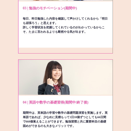
03 | 勉強のモチベーション(期間中)
毎日、昨日勉強した内容を確認して声かけしてくれるから「明日
も頑張ろう」と思えます。
詳しく学習状況を把握してくれているのがわかっているからこ
そ、たまに言われるよりも断然やる気が出ます。
04 | 英語や数学の基礎習得(期間中/終了後)
期間中は、英単語の学習や数学の基礎問題演習を実施します。英
単語であれば、少なめに見積もって1日10個ずつとしても66日間
で660個覚えることができます。勉強習慣と共に重要科目の基礎
固めができるのも大きなメリットです。