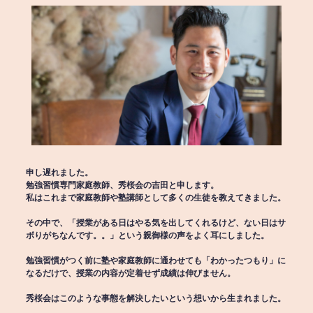
申し遅れました。
勉強習慣専門家庭教師、秀桜会の吉田と申します。
私はこれまで家庭教師や塾講師として多くの生徒を教えてきました。
その中で、「授業がある日はやる気を出してくれるけど、ない日はサ
ボりがちなんです。。」という親御様の声をよく耳にしました。
勉強習慣がつく前に塾や家庭教師に通わせても「わかったつもり」に
なるだけで、授業の内容が定着せず成績は伸びません。
秀桜会はこのような事態を解決したいという想いから生まれました。