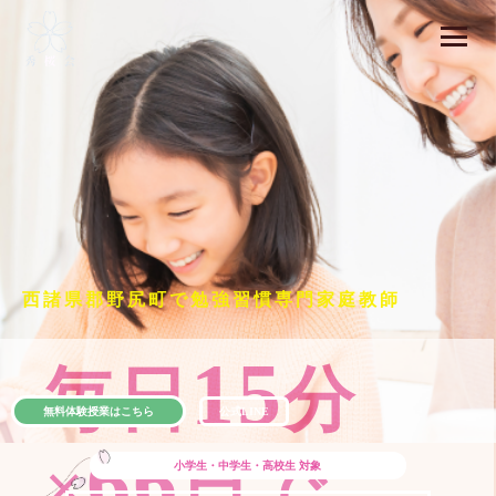
西諸県郡野尻町で勉強習慣専門家庭教師
15
毎日
分
無料体験授業はこちら
公式LINE
66
×
日で
小学生・中学生・高校生
対象