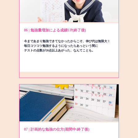
06 | 勉強量増加による成績UP(終了後)
今まであまり勉強できてなかったからこそ、伸び代は無限大！
毎日コツコツ勉強するようになったらあっという間に
テストの点数が20点以上あがった、なんてことも。
07 | 計画的な勉強の仕方(期間中/終了後)