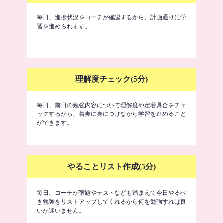
毎日、進捗状況をコーチが確認するから、計画通りに学
習を進められます。
理解度チェック(5分)
毎日、前日の勉強内容について理解度や定着具合をチェ
ックするから、着実に身につけながら学習を進めること
ができます。
やることリスト作成(5分)
毎日、コーチが宿題やテストなども踏まえて今日やるべ
き勉強をリストアップしてくれるから何を勉強すれば良
いか迷いません。