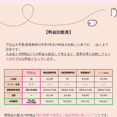
【料金比較表】
下記は大手塾/家庭教師の中学2年生の料金を比較した表です。（あくまで
目安です）
入会金と1時間あたりの料金を総合して考えると、業界水準と比較してもリ
ーズナブルな料金となっています。
秀桜会
I個別指導学院
T個別指導学院
家庭教師T
オンライン
家庭教師M
入会金
¥0
¥13,200
¥0
¥10,500
¥15,000
コーチ：生徒
1：1
1：1
1：1
1：1
1：1
授業時間/頻度
1回15分/毎日
1回50分/月4回
1回60分/月4回
1回90分/月4回
1回80分/月4回
月謝
ー
¥12,700
¥34,560
¥28,000
¥23,936
¥92,400
年間費用
¥361,815
¥592,920
¥437,531
¥425,652
(66日完結)
秀桜会の最大の特徴は“
毎日授業で無理なく勉強習慣が身につく
”ことです。