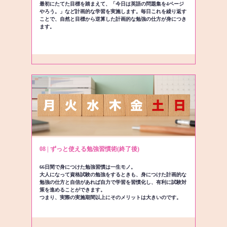
最初にたてた目標を踏まえて、「今日は英語の問題集を4ページ
やろう。」など計画的な学習を実施します。毎日これを繰り返す
ことで、自然と目標から逆算した計画的な勉強の仕方が身につき
ます。
08 | ずっと使える勉強習慣術(終了後)
66日間で身につけた勉強習慣は一生モノ。
大人になって資格試験の勉強をするときも、身につけた計画的な
勉強の仕方と自信があれば自力で学習を習慣化し、有利に試験対
策を進めることができます。
つまり、実際の実施期間以上にそのメリットは大きいのです。