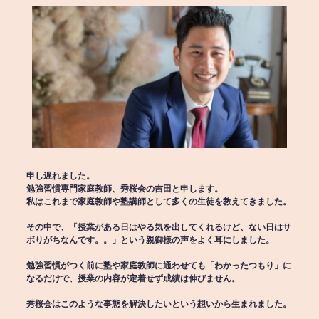
申し遅れました。
勉強習慣専門家庭教師、秀桜会の吉田と申します。
私はこれまで家庭教師や塾講師として多くの生徒を教えてきました。
その中で、「授業がある日はやる気を出してくれるけど、ない日はサ
ボりがちなんです。。」という親御様の声をよく耳にしました。
勉強習慣がつく前に塾や家庭教師に通わせても「わかったつもり」に
なるだけで、授業の内容が定着せず成績は伸びません。
秀桜会はこのような事態を解決したいという想いから生まれました。