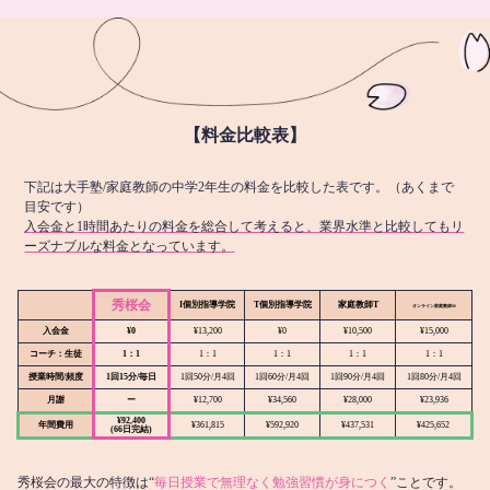
【料金比較表】
下記は大手塾/家庭教師の中学2年生の料金を比較した表です。（あくまで
目安です）
入会金と1時間あたりの料金を総合して考えると、業界水準と比較してもリ
ーズナブルな料金となっています。
秀桜会
I個別指導学院
T個別指導学院
家庭教師T
オンライン
家庭教師M
入会金
¥0
¥13,200
¥0
¥10,500
¥15,000
コーチ：生徒
1：1
1：1
1：1
1：1
1：1
授業時間/頻度
1回15分/毎日
1回50分/月4回
1回60分/月4回
1回90分/月4回
1回80分/月4回
月謝
ー
¥12,700
¥34,560
¥28,000
¥23,936
¥92,400
年間費用
¥361,815
¥592,920
¥437,531
¥425,652
(66日完結)
秀桜会の最大の特徴は“
毎日授業で無理なく勉強習慣が身につく
”ことです。