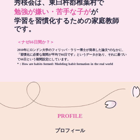
秀桜会は、東臼杵郡椎葉村で
勉強が嫌い・苦手な子が
が
学習を習慣化するための家庭教師
です。
＜ナゼ66日間か？＞
2010年にロンドン大学のフィリッパ・ラリー博士が発表した論文*のなかに、
「習慣化に必要な期間が平均で66日です」というデータがあり、それに基づい
て66日という期間設定にしています。
*：
How are habits formed: Modeling habit formation in the real world
PROFILE
プロフィール