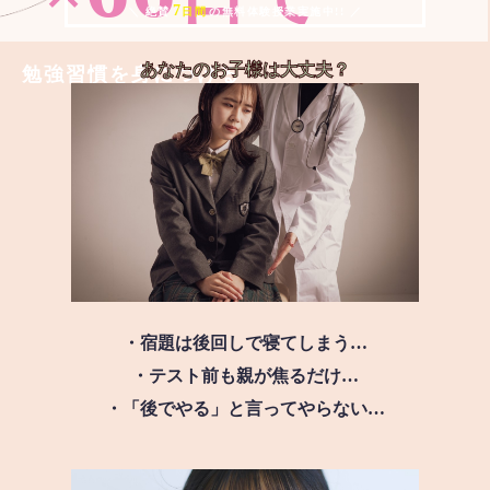
7
＼ 絶賛
日間
の無料体験授業実施中!! ／
あなたのお子様は
大丈夫？
勉強習慣を身につける
・宿題は後回しで寝てしまう…
・テスト前も親が焦るだけ…
・「後でやる」と言ってやらない…