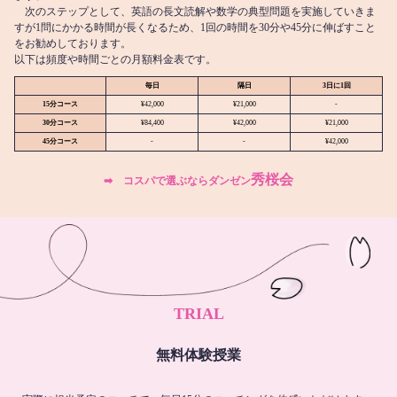
次のステップとして、英語の長文読解や数学の典型問題を実施していきま
すが1問にかかる時間が長くなるため、1回の時間を30分や45分に伸ばすこと
をお勧めしております。
以下は頻度や時間ごとの月額料金表です。
毎日
隔日
3日に1回
15分コース
¥42,000
¥21,000
-
30分コース
¥84,400
¥42,000
¥21,000
45分コース
-
-
¥42,000
秀桜会
➡︎ コスパで選ぶならダンゼン
TRIAL
無料体験授業