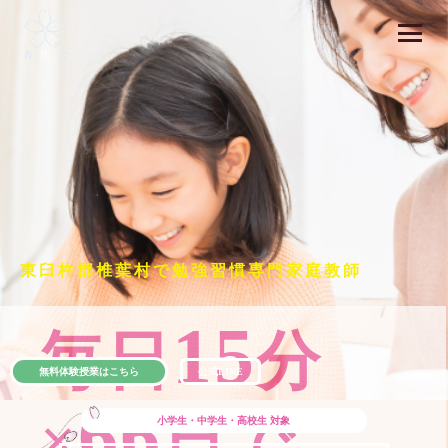
東臼杵郡椎葉村で勉強習慣専門家庭教師
15
毎日
分
無料体験授業はこちら
公式LINE
66
×
日で
小学生・中学生・高校生
対象