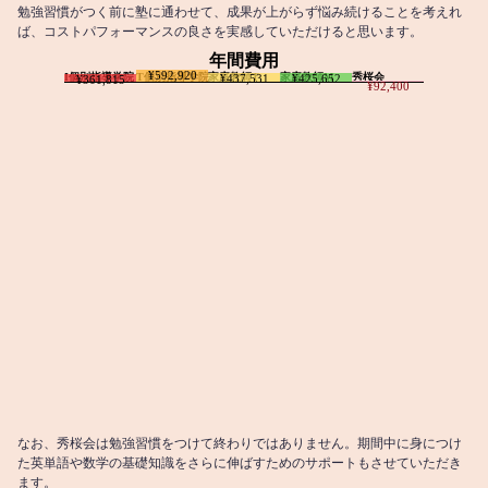
勉強習慣がつく前に塾に通わせて、成果が上がらず悩み続けることを考えれ
ば、コストパフォーマンスの良さを実感していただけると思います。
年間費用
¥592,920
I個別指導学院
T個別指導学院
家庭教師T
家庭教師M
秀桜会
¥437,531
¥425,652
¥361,815
¥92,400
なお、秀桜会は勉強習慣をつけて終わりではありません。期間中に身につけ
た英単語や数学の基礎知識をさらに伸ばすためのサポートもさせていただき
ます。