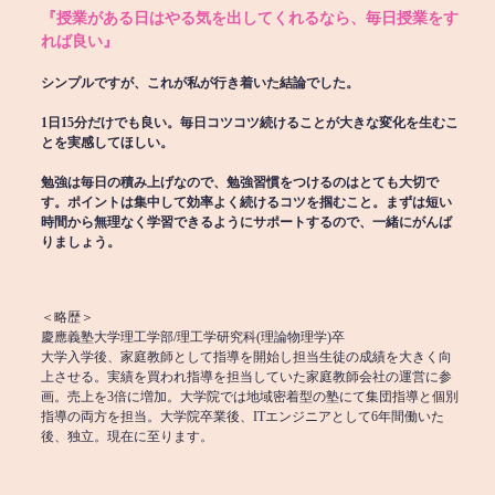
『授業がある日はやる気を出してくれるなら、毎日授業をす
れば良い』
シンプルですが、これが私が行き着いた結論でした。
1日15分だけでも良い。毎日コツコツ続けることが大きな変化を生むこ
とを実感してほしい。
勉強は毎日の積み上げなので、勉強習慣をつけるのはとても大切で
す。ポイントは集中して効率よく続けるコツを掴むこと。まずは短い
時間から無理なく学習できるようにサポートするので、一緒にがんば
りましょう。
＜略歴＞
慶應義塾大学理工学部/理工学研究科(理論物理学)卒
大学入学後、家庭教師として指導を開始し担当生徒の成績を大きく向
上させる。実績を買われ指導を担当していた家庭教師会社の運営に参
画。売上を3倍に増加。大学院では地域密着型の塾にて集団指導と個別
指導の両方を担当。大学院卒業後、ITエンジニアとして6年間働いた
後、独立。現在に至ります。