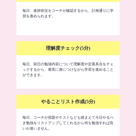
毎日、進捗状況をコーチが確認するから、計画通りに学
習を進められます。
理解度チェック(5分)
毎日、前日の勉強内容について理解度や定着具合をチェ
ックするから、着実に身につけながら学習を進めること
ができます。
やることリスト作成(5分)
毎日、コーチが宿題やテストなども踏まえて今日やるべ
き勉強をリストアップしてくれるから何を勉強すれば良
いか迷いません。