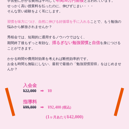
年間30万円前後
学習塾にかかる費用は平均して
と言われています。
せっかく高い授業料を払ったのに、伸びずじまい・・・
そんな苦い経験をよく耳にします。
習慣を味方につけ、自然に伸びる好循環を手に入れる
ことで、もう勉強の
悩みから解放されませんか？
秀桜会では、短期的に通用するノウハウではなく、
揺るぎない勉強習慣
自信
期間終了後もずっと有効な、
と
を身につける
ことができます。
かかる時間や費用対効果を考えれば断然効率的です。
お金も時間も無駄にしない、最初で最後の「勉強習慣習得」をはじめませ
んか？
入会金
¥22,000
➡︎ ¥0
指導料
¥99,800
➡︎ ¥92,400
(税込)
(1
¥42,000)
ヶ月あたり