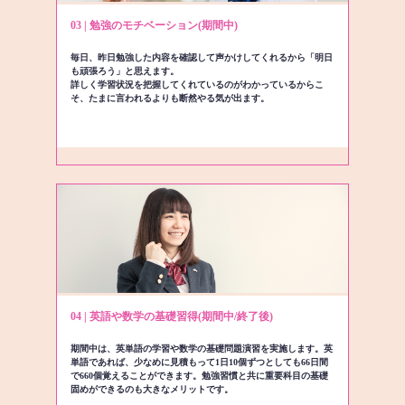
03 | 勉強のモチベーション(期間中)
毎日、昨日勉強した内容を確認して声かけしてくれるから「明日
も頑張ろう」と思えます。
詳しく学習状況を把握してくれているのがわかっているからこ
そ、たまに言われるよりも断然やる気が出ます。
04 | 英語や数学の基礎習得(期間中/終了後)
期間中は、英単語の学習や数学の基礎問題演習を実施します。英
単語であれば、少なめに見積もって1日10個ずつとしても66日間
で660個覚えることができます。勉強習慣と共に重要科目の基礎
固めができるのも大きなメリットです。