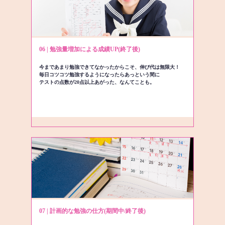
06 | 勉強量増加による成績UP(終了後)
今まであまり勉強できてなかったからこそ、伸び代は無限大！
毎日コツコツ勉強するようになったらあっという間に
テストの点数が20点以上あがった、なんてことも。
07 | 計画的な勉強の仕方(期間中/終了後)