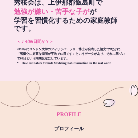
秀桜会は、上伊那郡飯島町で
勉強が嫌い・苦手な子が
が
学習を習慣化するための家庭教師
です。
＜ナゼ66日間か？＞
2010年にロンドン大学のフィリッパ・ラリー博士が発表した論文*のなかに、
「習慣化に必要な期間が平均で66日です」というデータがあり、それに基づい
て66日という期間設定にしています。
*：
How are habits formed: Modeling habit formation in the real world
PROFILE
プロフィール