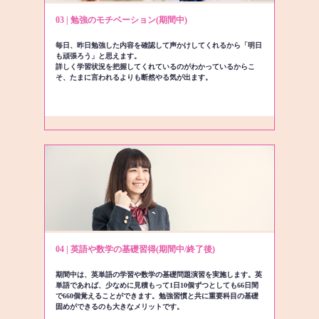
03 | 勉強のモチベーション(期間中)
毎日、昨日勉強した内容を確認して声かけしてくれるから「明日
も頑張ろう」と思えます。
詳しく学習状況を把握してくれているのがわかっているからこ
そ、たまに言われるよりも断然やる気が出ます。
04 | 英語や数学の基礎習得(期間中/終了後)
期間中は、英単語の学習や数学の基礎問題演習を実施します。英
単語であれば、少なめに見積もって1日10個ずつとしても66日間
で660個覚えることができます。勉強習慣と共に重要科目の基礎
固めができるのも大きなメリットです。