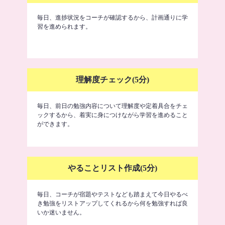
毎日、進捗状況をコーチが確認するから、計画通りに学
習を進められます。
理解度チェック(5分)
毎日、前日の勉強内容について理解度や定着具合をチェ
ックするから、着実に身につけながら学習を進めること
ができます。
やることリスト作成(5分)
毎日、コーチが宿題やテストなども踏まえて今日やるべ
き勉強をリストアップしてくれるから何を勉強すれば良
いか迷いません。