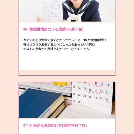
06 | 勉強量増加による成績UP(終了後)
今まであまり勉強できてなかったからこそ、伸び代は無限大！
毎日コツコツ勉強するようになったらあっという間に
テストの点数が20点以上あがった、なんてことも。
07 | 計画的な勉強の仕方(期間中/終了後)