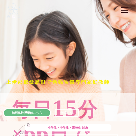
上伊那郡飯島町で勉強習慣専門家庭教師
15
毎日
分
無料体験授業はこちら
公式LINE
66
×
日で
小学生・中学生・高校生
対象