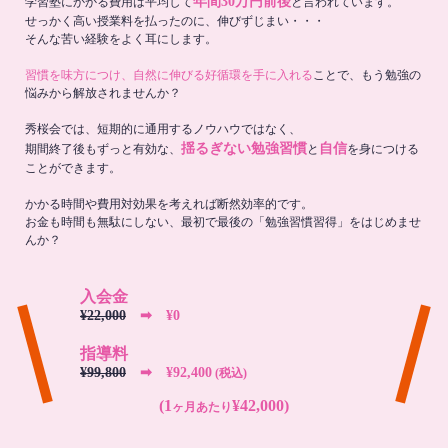
年間30万円前後
学習塾にかかる費用は平均して
と言われています。
せっかく高い授業料を払ったのに、伸びずじまい・・・
そんな苦い経験をよく耳にします。
習慣を味方につけ、自然に伸びる好循環を手に入れる
ことで、もう勉強の
悩みから解放されませんか？
秀桜会では、短期的に通用するノウハウではなく、
揺るぎない勉強習慣
自信
期間終了後もずっと有効な、
と
を身につける
ことができます。
かかる時間や費用対効果を考えれば断然効率的です。
お金も時間も無駄にしない、最初で最後の「勉強習慣習得」をはじめませ
んか？
入会金
¥22,000
➡︎ ¥0
指導料
¥99,800
➡︎ ¥92,400
(税込)
(1
¥42,000)
ヶ月あたり