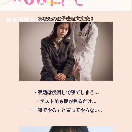
7
＼ 絶賛
日間
の無料体験授業実施中!! ／
あなたのお子様は
大丈夫？
勉強習慣を身につける
・宿題は後回しで寝てしまう…
・テスト前も親が焦るだけ…
・「後でやる」と言ってやらない…