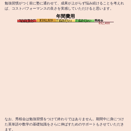
勉強習慣がつく前に塾に通わせて、成果が上がらず悩み続けることを考えれ
ば、コストパフォーマンスの良さを実感していただけると思います。
年間費用
¥592,920
I個別指導学院
T個別指導学院
家庭教師T
家庭教師M
秀桜会
¥437,531
¥425,652
¥361,815
¥92,400
なお、秀桜会は勉強習慣をつけて終わりではありません。期間中に身につけ
た英単語や数学の基礎知識をさらに伸ばすためのサポートもさせていただき
ます。