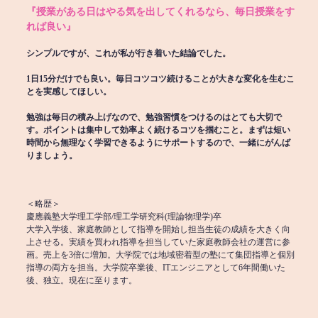
『授業がある日はやる気を出してくれるなら、毎日授業をす
れば良い』
シンプルですが、これが私が行き着いた結論でした。
1日15分だけでも良い。毎日コツコツ続けることが大きな変化を生むこ
とを実感してほしい。
勉強は毎日の積み上げなので、勉強習慣をつけるのはとても大切で
す。ポイントは集中して効率よく続けるコツを掴むこと。まずは短い
時間から無理なく学習できるようにサポートするので、一緒にがんば
りましょう。
＜略歴＞
慶應義塾大学理工学部/理工学研究科(理論物理学)卒
大学入学後、家庭教師として指導を開始し担当生徒の成績を大きく向
上させる。実績を買われ指導を担当していた家庭教師会社の運営に参
画。売上を3倍に増加。大学院では地域密着型の塾にて集団指導と個別
指導の両方を担当。大学院卒業後、ITエンジニアとして6年間働いた
後、独立。現在に至ります。