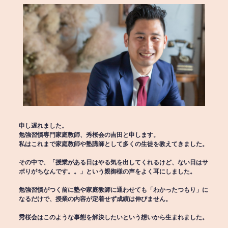
申し遅れました。
勉強習慣専門家庭教師、秀桜会の吉田と申します。
私はこれまで家庭教師や塾講師として多くの生徒を教えてきました。
その中で、「授業がある日はやる気を出してくれるけど、ない日はサ
ボりがちなんです。。」という親御様の声をよく耳にしました。
勉強習慣がつく前に塾や家庭教師に通わせても「わかったつもり」に
なるだけで、授業の内容が定着せず成績は伸びません。
秀桜会はこのような事態を解決したいという想いから生まれました。