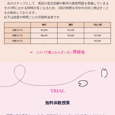
次のステップとして、英語の長文読解や数学の典型問題を実施していきま
すが1問にかかる時間が長くなるため、1回の時間を30分や45分に伸ばすこと
をお勧めしております。
以下は頻度や時間ごとの月額料金表です。
毎日
隔日
3日に1回
15分コース
¥42,000
¥21,000
-
30分コース
¥84,400
¥42,000
¥21,000
45分コース
-
-
¥42,000
秀桜会
➡︎ コスパで選ぶならダンゼン
TRIAL
無料体験授業