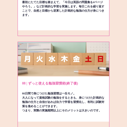
最初にたてた目標を踏まえて、「今日は英語の問題集を4ページ
やろう。」など計画的な学習を実施します。毎日これを繰り返す
ことで、自然と目標から逆算した計画的な勉強の仕方が身につき
ます。
08 | ずっと使える勉強習慣術(終了後)
66日間で身につけた勉強習慣は一生モノ。
大人になって資格試験の勉強をするときも、身につけた計画的な
勉強の仕方と自信があれば自力で学習を習慣化し、有利に試験対
策を進めることができます。
つまり、実際の実施期間以上にそのメリットは大きいのです。