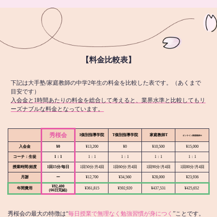
【料金比較表】
下記は大手塾/家庭教師の中学2年生の料金を比較した表です。（あくまで
目安です）
入会金と1時間あたりの料金を総合して考えると、業界水準と比較してもリ
ーズナブルな料金となっています。
秀桜会
I個別指導学院
T個別指導学院
家庭教師T
オンライン
家庭教師M
入会金
¥0
¥13,200
¥0
¥10,500
¥15,000
コーチ：生徒
1：1
1：1
1：1
1：1
1：1
授業時間/頻度
1回15分/毎日
1回50分/月4回
1回60分/月4回
1回90分/月4回
1回80分/月4回
月謝
ー
¥12,700
¥34,560
¥28,000
¥23,936
¥92,400
年間費用
¥361,815
¥592,920
¥437,531
¥425,652
(66日完結)
秀桜会の最大の特徴は“
毎日授業で無理なく勉強習慣が身につく
”ことです。