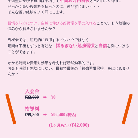
年間30万円前後
学習塾にかかる費用は平均して
と言われています。
せっかく高い授業料を払ったのに、伸びずじまい・・・
そんな苦い経験をよく耳にします。
習慣を味方につけ、自然に伸びる好循環を手に入れる
ことで、もう勉強の
悩みから解放されませんか？
秀桜会では、短期的に通用するノウハウではなく、
揺るぎない勉強習慣
自信
期間終了後もずっと有効な、
と
を身につける
ことができます。
かかる時間や費用対効果を考えれば断然効率的です。
お金も時間も無駄にしない、最初で最後の「勉強習慣習得」をはじめませ
んか？
入会金
¥22,000
➡︎ ¥0
指導料
¥99,800
➡︎ ¥92,400
(税込)
(1
¥42,000)
ヶ月あたり