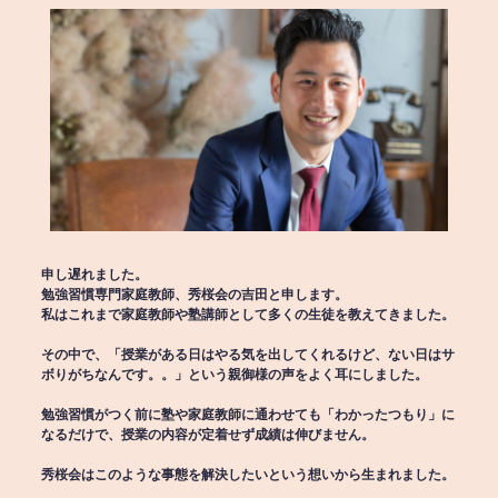
申し遅れました。
勉強習慣専門家庭教師、秀桜会の吉田と申します。
私はこれまで家庭教師や塾講師として多くの生徒を教えてきました。
その中で、「授業がある日はやる気を出してくれるけど、ない日はサ
ボりがちなんです。。」という親御様の声をよく耳にしました。
勉強習慣がつく前に塾や家庭教師に通わせても「わかったつもり」に
なるだけで、授業の内容が定着せず成績は伸びません。
秀桜会はこのような事態を解決したいという想いから生まれました。