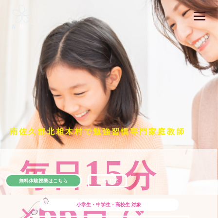
南佐久郡北相木村で勉強習慣専門家庭教師
15
毎日
分
無料体験授業はこちら
公式LINE
66
×
日で
小学生・中学生・高校生
対象