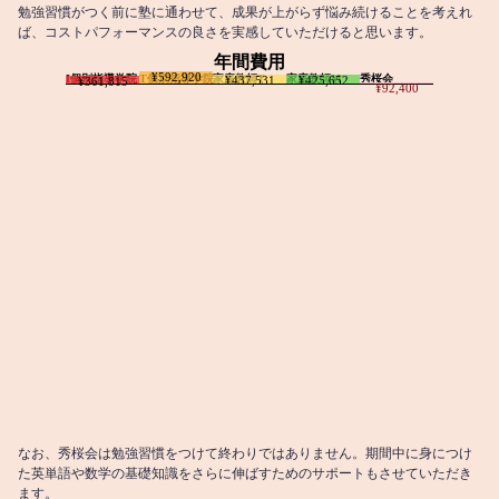
勉強習慣がつく前に塾に通わせて、成果が上がらず悩み続けることを考えれ
ば、コストパフォーマンスの良さを実感していただけると思います。
年間費用
¥592,920
I個別指導学院
T個別指導学院
家庭教師T
家庭教師M
秀桜会
¥437,531
¥425,652
¥361,815
¥92,400
なお、秀桜会は勉強習慣をつけて終わりではありません。期間中に身につけ
た英単語や数学の基礎知識をさらに伸ばすためのサポートもさせていただき
ます。