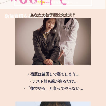
7
＼ 絶賛
日間
の無料体験授業実施中!! ／
あなたのお子様は
大丈夫？
勉強習慣を身につける
・宿題は後回しで寝てしまう…
・テスト前も親が焦るだけ…
・「後でやる」と言ってやらない…