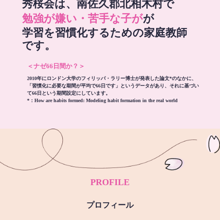
秀桜会は、南佐久郡北相木村で
勉強が嫌い・苦手な子が
が
学習を習慣化するための家庭教師
です。
＜ナゼ66日間か？＞
2010年にロンドン大学のフィリッパ・ラリー博士が発表した論文*のなかに、
「習慣化に必要な期間が平均で66日です」というデータがあり、それに基づい
て66日という期間設定にしています。
*：
How are habits formed: Modeling habit formation in the real world
PROFILE
プロフィール