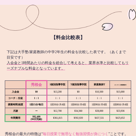
【料金比較表】
下記は大手塾/家庭教師の中学2年生の料金を比較した表です。（あくまで
目安です）
入会金と1時間あたりの料金を総合して考えると、業界水準と比較してもリ
ーズナブルな料金となっています。
秀桜会
I個別指導学院
T個別指導学院
家庭教師T
オンライン
家庭教師M
入会金
¥0
¥13,200
¥0
¥10,500
¥15,000
コーチ：生徒
1：1
1：1
1：1
1：1
1：1
授業時間/頻度
1回15分/毎日
1回50分/月4回
1回60分/月4回
1回90分/月4回
1回80分/月4回
月謝
ー
¥12,700
¥34,560
¥28,000
¥23,936
¥92,400
年間費用
¥361,815
¥592,920
¥437,531
¥425,652
(66日完結)
秀桜会の最大の特徴は“
毎日授業で無理なく勉強習慣が身につく
”ことです。