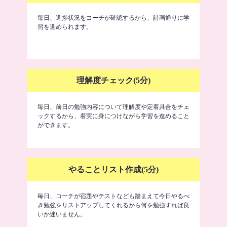
毎日、進捗状況をコーチが確認するから、計画通りに学
習を進められます。
理解度チェック(5分)
毎日、前日の勉強内容について理解度や定着具合をチェ
ックするから、着実に身につけながら学習を進めること
ができます。
やることリスト作成(5分)
毎日、コーチが宿題やテストなども踏まえて今日やるべ
き勉強をリストアップしてくれるから何を勉強すれば良
いか迷いません。