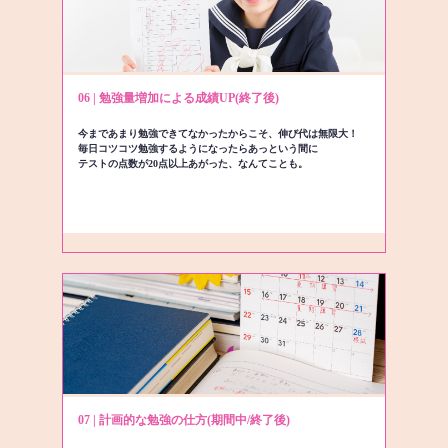
06 | 勉強量増加による成績UP(終了後)
今まであまり勉強できてなかったからこそ、伸び代は無限大！
毎日コツコツ勉強するようになったらあっという間に
テストの点数が20点以上あがった、なんてことも。
07 | 計画的な勉強の仕方(期間中/終了後)