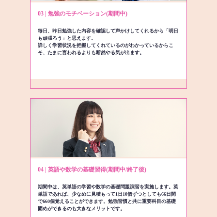
03 | 勉強のモチベーション(期間中)
毎日、昨日勉強した内容を確認して声かけしてくれるから「明日
も頑張ろう」と思えます。
詳しく学習状況を把握してくれているのがわかっているからこ
そ、たまに言われるよりも断然やる気が出ます。
04 | 英語や数学の基礎習得(期間中/終了後)
期間中は、英単語の学習や数学の基礎問題演習を実施します。英
単語であれば、少なめに見積もって1日10個ずつとしても66日間
で660個覚えることができます。勉強習慣と共に重要科目の基礎
固めができるのも大きなメリットです。