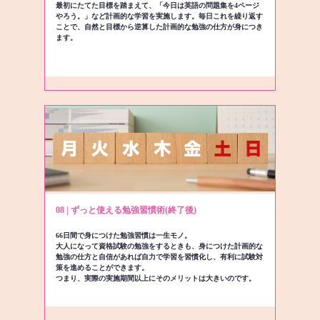
最初にたてた目標を踏まえて、「今日は英語の問題集を4ページ
やろう。」など計画的な学習を実施します。毎日これを繰り返す
ことで、自然と目標から逆算した計画的な勉強の仕方が身につき
ます。
08 | ずっと使える勉強習慣術(終了後)
66日間で身につけた勉強習慣は一生モノ。
大人になって資格試験の勉強をするときも、身につけた計画的な
勉強の仕方と自信があれば自力で学習を習慣化し、有利に試験対
策を進めることができます。
つまり、実際の実施期間以上にそのメリットは大きいのです。