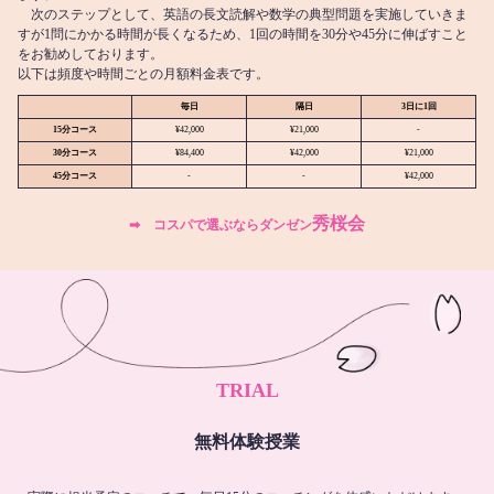
次のステップとして、英語の長文読解や数学の典型問題を実施していきま
すが1問にかかる時間が長くなるため、1回の時間を30分や45分に伸ばすこと
をお勧めしております。
以下は頻度や時間ごとの月額料金表です。
毎日
隔日
3日に1回
15分コース
¥42,000
¥21,000
-
30分コース
¥84,400
¥42,000
¥21,000
45分コース
-
-
¥42,000
秀桜会
➡︎ コスパで選ぶならダンゼン
TRIAL
無料体験授業