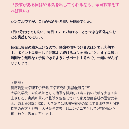
『授業がある日はやる気を出してくれるなら、毎日授業をす
れば良い』
シンプルですが、これが私が行き着いた結論でした。
1日15分だけでも良い。毎日コツコツ続けることが大きな変化を生むこ
とを実感してほしい。
勉強は毎日の積み上げなので、勉強習慣をつけるのはとても大切で
す。ポイントは集中して効率よく続けるコツを掴むこと。まずは短い
時間から無理なく学習できるようにサポートするので、一緒にがんば
りましょう。
＜略歴＞
慶應義塾大学理工学部/理工学研究科(理論物理学)卒
大学入学後、家庭教師として指導を開始し担当生徒の成績を大きく向
上させる。実績を買われ指導を担当していた家庭教師会社の運営に参
画。売上を3倍に増加。大学院では地域密着型の塾にて集団指導と個別
指導の両方を担当。大学院卒業後、ITエンジニアとして6年間働いた
後、独立。現在に至ります。